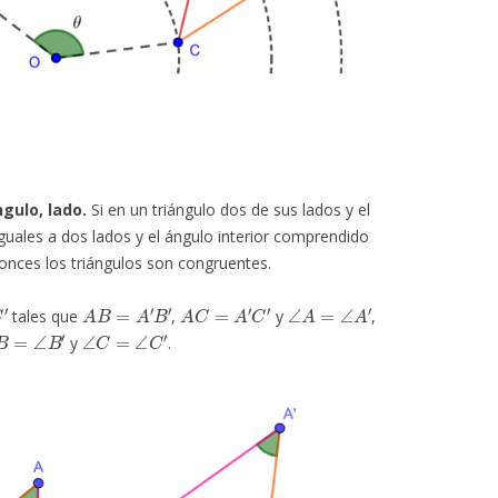
gulo, lado.
Si en un triángulo dos de sus lados y el
guales a dos lados y el ángulo interior comprendido
tonces los triángulos son congruentes.
A
B
=
A
′
B
′
A
C
=
A
′
C
′
∠
A
=
∠
A
′
tales que
,
y
,
B
=
∠
B
′
∠
C
=
∠
C
′
y
.