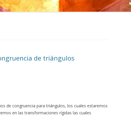
ngruencia de triángulos
rios de congruencia para triángulos, los cuales estaremos
remos en las transformaciones rígidas las cuales
△
A
B
C
△
A
′
B
′
C
′