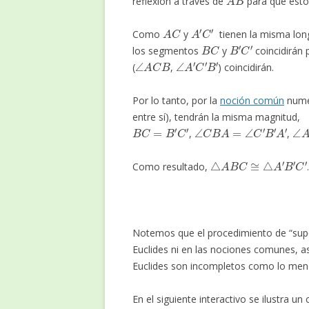
reflexión a través de
para que esto
A
C
A
′
C
′
Como
y
tienen la misma lon
B
C
B
′
C
′
los segmentos
y
coincidirán 
∠
A
C
B
∠
A
′
C
′
B
′
(
,
) coincidirán.
Por lo tanto, por la
noción común
numer
entre sí), tendrán la misma magnitud,
B
C
=
B
′
C
′
∠
C
B
A
=
∠
C
′
B
′
A
′
∠
,
,
△
A
B
C
≅
△
A
′
B
′
C
′
Como resultado,
Notemos que el procedimiento de “supe
Euclides ni en las nociones comunes, a
Euclides son incompletos como lo menc
En el siguiente interactivo se ilustra u