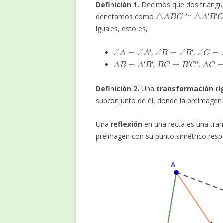
Definición 1.
Decimos que dos triángul
△
A
B
C
≅
△
A
′
B
′
C
′
denotamos como
iguales, esto es,
∠
A
=
∠
A
′
∠
B
=
∠
B
′
∠
C
=
∠
,
,
A
B
=
A
′
B
′
B
C
=
B
′
C
′
A
C
=
A
,
,
Definición 2.
Una
transformación rí
subconjunto de él, donde la preimagen
Una
reflexión
en una recta es una tra
preimagen con su punto simétrico respe