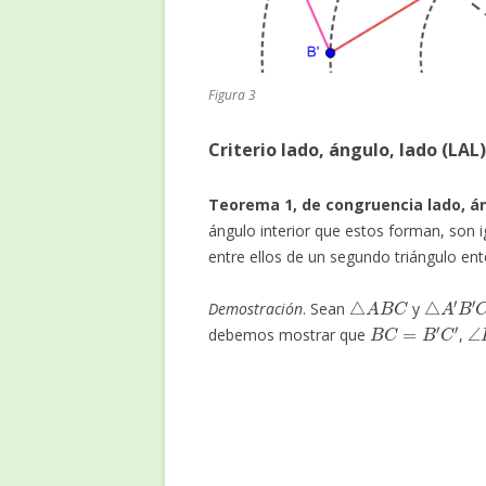
Figura 3
Criterio lado, ángulo, lado (LAL)
Teorema 1, de congruencia lado, án
ángulo interior que estos forman, son i
entre ellos de un segundo triángulo en
△
A
B
C
△
A
′
B
′
C
′
Demostración
. Sean
y
B
C
=
B
′
C
′
∠
debemos mostrar que
,