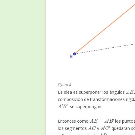
Figura 4
∠
B
La idea es superponer los ángulos
composición de transformaciones rígi
A
′
B
′
se superpongan.
A
B
=
A
′
B
′
Entonces como
los punto
A
C
A
′
C
′
los segmentos
y
quedaran so
A
B