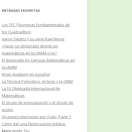
ENTRADAS FAVORITAS
Los TFC (Teoremas Fundamentales de
los Cuadraditos)
Aaron Swartz y su serie Raw Nerve
¿Hacer un doctorado directo en
matemáticas en la UNAM o no?
El doctorado en Ciencias Matemáticas en
la UNAM
Khan Academy en español
La Técnica Pomodoro, mi tesis y la OMM
La 53 Olimpiada Internacional de
Matemáticas
El círculo de preocupación y el círculo de
acción
Un paseo improvisto por Quito, Parte 1
Cómo dar una factorización mágica.
More posts:
fav