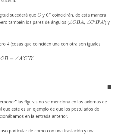
 suceda.
C
C
′
gitud sucederá que
y
coincidirán, de esta manera
∠
C
B
A
∠
C
′
B
′
A
′
pero también los pares de ángulos (
,
) y
o 4 (cosas que coinciden una con otra son iguales
A
C
B
=
∠
A
′
C
′
B
′
.
.
◼
rponer” las figuras no se menciona en los axiomas de
sí que este es un ejemplo de que los postulados de
ionábamos en la entrada anterior.
n caso particular de como con una traslación y una