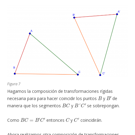
Figura 7
Hagamos la composición de transformaciones rígidas
B
B
′
necesaria para para hacer coincidir los puntos
y
de
B
C
B
´
C
′
manera que los segmentos
y
se sobrepongan.
B
C
=
B
′
C
′
C
C
′
Como
entonces
y
coincidirán.
Ahora realizamos otra composición de transformaciones