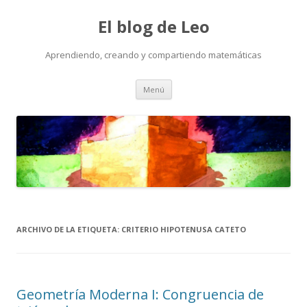
El blog de Leo
Aprendiendo, creando y compartiendo matemáticas
Saltar
Menú
al
contenido
ARCHIVO DE LA ETIQUETA:
CRITERIO HIPOTENUSA CATETO
Geometría Moderna I: Congruencia de