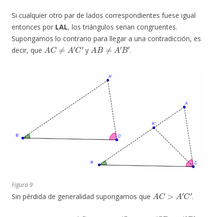
Si cualquier otro par de lados correspondientes fuese igual
entonces por
LAL
, los triángulos serian congruentes.
Supongamos lo contrario para llegar a una contradicción, es
A
C
≠
A
′
C
′
A
B
≠
A
′
B
′
decir, que
y
.
Figura 9
A
C
>
A
′
C
′
Sin pérdida de generalidad supongamos que
.
A
C
A
″
A
″
B
=
A
′
B
′