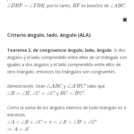
∠
D
B
F
=
∠
F
B
E
B
F
∠
A
B
C
, por lo tanto,
es bisectriz de
.
◼
Criterio ángulo, lado, ángulo (ALA)
Teorema 3, de congruencia ángulo, lado, ángulo.
Si dos
ángulos y el lado comprendido entre ellos de un triángulo son
iguales a dos ángulos y el lado comprendido entre ellos de
otro triangulo, entonces los triángulos son congruentes.
△
A
B
C
△
A
′
B
′
C
′
Demostración.
Sean
y
tales que
∠
B
=
∠
B
′
∠
C
=
∠
C
′
B
C
=
B
′
C
′
,
y
.
π
Como la suma de los ángulos internos de todo triangulo es
entonces
∠
A
+
∠
B
+
∠
C
=
π
=
∠
A
′
+
∠
B
′
+
∠
C
′
⇒
A
=
A
′
.