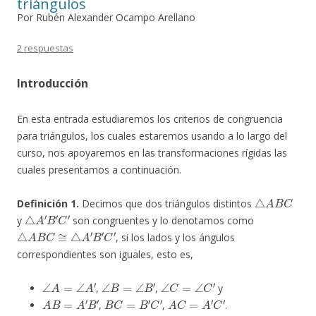
triángulos
Por Rubén Alexander Ocampo Arellano
2 respuestas
Introducción
En esta entrada estudiaremos los criterios de congruencia
para triángulos, los cuales estaremos usando a lo largo del
curso, nos apoyaremos en las transformaciones rígidas las
cuales presentamos a continuación.
△
A
B
C
Definición 1.
Decimos que dos triángulos distintos
△
A
′
B
′
C
′
y
son congruentes y lo denotamos como
△
A
B
C
≅
△
A
′
B
′
C
′
, si los lados y los ángulos
correspondientes son iguales, esto es,
∠
A
=
∠
A
′
∠
B
=
∠
B
′
∠
C
=
∠
C
′
,
,
y
A
B
=
A
′
B
′
B
C
=
B
′
C
′
A
C
=
A
′
C
′
,
,
.