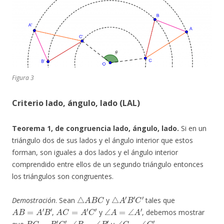
Figura 3
Criterio lado, ángulo, lado (LAL)
Teorema 1, de congruencia lado, ángulo, lado.
Si en un
triángulo dos de sus lados y el ángulo interior que estos
forman, son iguales a dos lados y el ángulo interior
comprendido entre ellos de un segundo triángulo entonces
los triángulos son congruentes.
△
A
B
C
△
A
′
B
′
C
′
Demostración
. Sean
y
tales que
A
B
=
A
′
B
′
A
C
=
A
′
C
′
∠
A
=
∠
A
′
,
y
, debemos mostrar
B
C
=
B
′
C
′
∠
B
=
∠
B
′
∠
C
=
∠
C
′