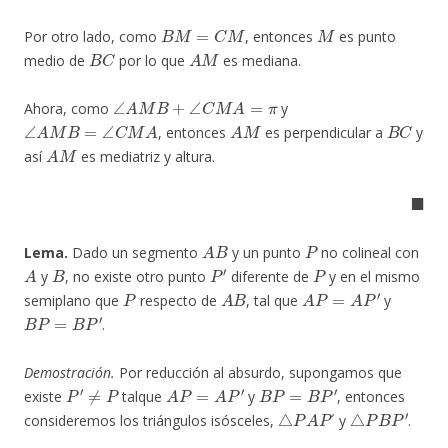
B
M
=
C
M
M
Por otro lado, como
, entonces
es punto
B
C
A
M
medio de
por lo que
es mediana.
∠
A
M
B
+
∠
C
M
A
=
π
Ahora, como
y
∠
A
M
B
=
∠
C
M
A
A
M
B
C
, entonces
es perpendicular a
y
A
M
así
es mediatriz y altura.
◼
A
B
P
Lema.
Dado un segmento
y un punto
no colineal con
A
B
P
′
P
y
, no existe otro punto
diferente de
y en el mismo
P
A
B
A
P
=
A
P
′
semiplano que
respecto de
, tal que
y
B
P
=
B
P
′
.
Demostración.
Por reducción al absurdo, supongamos que
P
′
≠
P
A
P
=
A
P
′
B
P
=
B
P
′
existe
talque
y
, entonces
△
P
A
P
△
P
B
P
′
consideremos los triángulos isósceles,
´ y
.