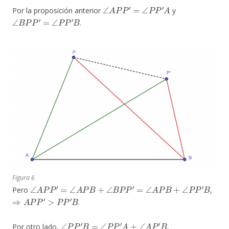
∠
A
P
P
′
=
∠
P
P
′
A
Por la proposición anterior
y
∠
B
P
P
′
=
∠
P
P
′
B
.
Figura 6
∠
A
P
P
′
=
∠
A
P
B
+
∠
B
P
P
′
=
∠
A
P
B
+
∠
P
P
′
B
Pero
,
⇒
A
P
P
′
>
P
P
′
B
.
∠
P
P
′
B
=
∠
P
P
′
A
+
∠
A
P
′
B
Por otro lado,
,