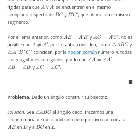
A
A
′
rígidas para que
y
se encuentren en el mismo
B
C
B
′
C
′
semiplano respecto de
y
, que ahora son el mismo
segmento.
A
B
=
A
′
B
′
A
C
=
A
′
C
′
Por el lema anterior, como
y
, no es
A
≠
A
′
△
A
B
C
posible que
, por lo tanto, coinciden, como
y
△
A
´
B
´
C
´
coinciden, por la
noción común
número 4, todas
∠
A
=
∠
A
′
sus magnitudes son iguales, por lo que
,
∠
B
=
∠
B
′
∠
C
=
∠
C
′
y
.
◼
Problema.
Dado un ángulo construir su bisectriz.
∠
A
B
C
Solución.
Sea
el ángulo dado, trazamos una
circunferencia de radio arbitrario pero positivo que corta a
A
B
D
B
C
E
en
y a
en
.