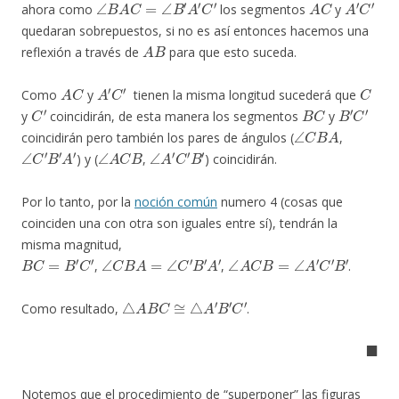
ahora como
los segmentos
y
quedaran sobrepuestos, si no es así entonces hacemos una
A
B
reflexión a través de
para que esto suceda.
A
C
A
′
C
′
C
Como
y
tienen la misma longitud sucederá que
C
′
B
C
B
′
C
′
y
coincidirán, de esta manera los segmentos
y
∠
C
B
A
coincidirán pero también los pares de ángulos (
,
∠
C
′
B
′
A
′
∠
A
C
B
∠
A
′
C
′
B
′
) y (
,
) coincidirán.
Por lo tanto, por la
noción común
numero 4 (cosas que
coinciden una con otra son iguales entre sí), tendrán la
misma magnitud,
B
C
=
B
′
C
′
∠
C
B
A
=
∠
C
′
B
′
A
′
∠
A
C
B
=
∠
A
′
C
′
B
′
,
,
.
△
A
B
C
≅
△
A
′
B
′
C
′
Como resultado,
.
◼
Notemos que el procedimiento de “superponer” las figuras