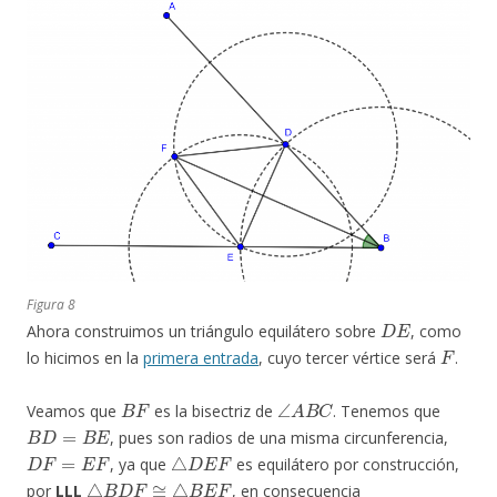
Figura 8
D
E
Ahora construimos un triángulo equilátero sobre
, como
F
lo hicimos en la
primera entrada
, cuyo tercer vértice será
.
B
F
∠
A
B
C
Veamos que
es la bisectriz de
. Tenemos que
B
D
=
B
E
, pues son radios de una misma circunferencia,
D
F
=
E
F
△
D
E
F
, ya que
es equilátero por construcción,
△
B
D
F
≅
△
B
E
F
por
LLL
, en consecuencia