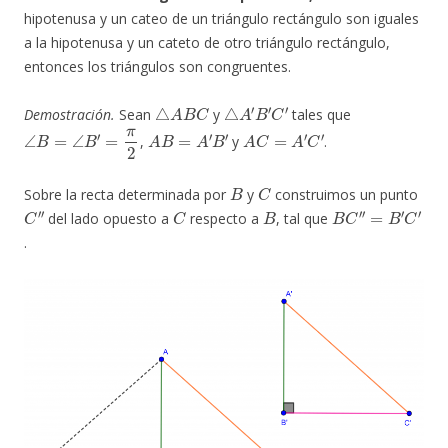
hipotenusa y un cateo de un triángulo rectángulo son iguales
a la hipotenusa y un cateto de otro triángulo rectángulo,
entonces los triángulos son congruentes.
△
A
B
C
△
A
′
B
′
C
′
Demostración.
Sean
y
tales que
∠
B
=
∠
B
′
=
π
2
A
B
=
A
′
B
′
A
C
=
A
′
C
′
,
y
.
B
C
Sobre la recta determinada por
y
construimos un punto
C
″
C
B
B
C
″
=
B
′
C
′
del lado opuesto a
respecto a
, tal que
.