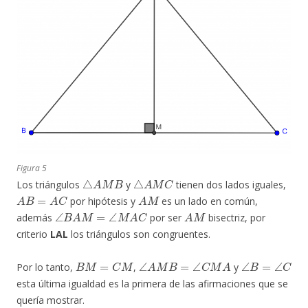
Figura 5
△
A
M
B
△
A
M
C
Los triángulos
y
tienen dos lados iguales,
A
B
=
A
C
A
M
por hipótesis y
es un lado en común,
∠
B
A
M
=
∠
M
A
C
A
M
además
por ser
bisectriz, por
criterio
LAL
los triángulos son congruentes.
B
M
=
C
M
∠
A
M
B
=
∠
C
M
A
∠
B
=
∠
C
Por lo tanto,
,
y
esta última igualdad es la primera de las afirmaciones que se
quería mostrar.