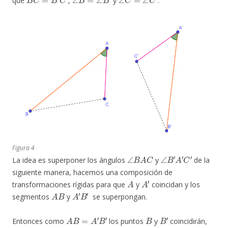
que
,
y
.
Figura 4
∠
B
A
C
∠
B
′
A
′
C
′
La idea es superponer los ángulos
y
de la
siguiente manera, hacemos una composición de
A
A
′
transformaciones rígidas para que
y
coincidan y los
A
B
A
′
B
′
segmentos
y
se superpongan.
A
B
=
A
′
B
′
B
B
′
Entonces como
los puntos
y
coincidirán,
∠
B
A
C
=
∠
B
′
A
′
C
′
A
C
A
′
C
′