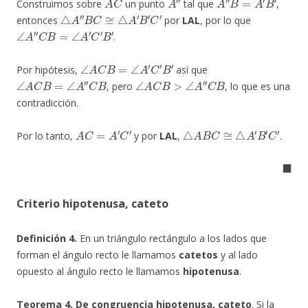
Construimos sobre
un punto
tal que
,
△
A
″
B
C
≅
△
A
′
B
′
C
′
entonces
por
LAL
, por lo que
∠
A
″
C
B
=
∠
A
′
C
′
B
′
.
∠
A
C
B
=
∠
A
′
C
′
B
′
Por hipótesis,
así que
∠
A
C
B
=
∠
A
″
C
B
∠
A
C
B
>
∠
A
″
C
B
, pero
, lo que es una
contradicción.
A
C
=
A
′
C
′
△
A
B
C
≅
△
A
′
B
′
C
′
Por lo tanto,
y por
LAL
,
.
◼
Criterio hipotenusa, cateto
Definición 4.
En un triángulo rectángulo a los lados que
forman el ángulo recto le llamamos
catetos
y al lado
opuesto al ángulo recto le llamamos
hipotenusa
.
Teorema 4. De congruencia hipotenusa, cateto
. Si la