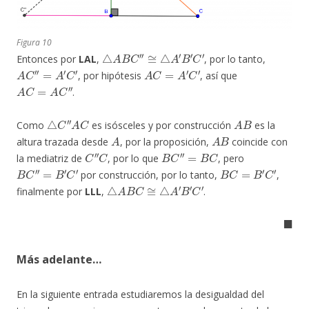
Figura 10
△
A
B
C
″
≅
△
A
′
B
′
C
′
Entonces por
LAL
,
, por lo tanto,
A
C
″
=
A
′
C
′
A
C
=
A
′
C
′
, por hipótesis
, así que
A
C
=
A
C
″
.
△
C
″
A
C
A
B
Como
es isósceles y por construcción
es la
A
A
B
altura trazada desde
, por la proposición,
coincide con
C
″
C
B
C
″
=
B
C
la mediatriz de
, por lo que
, pero
B
C
″
=
B
′
C
′
B
C
=
B
′
C
′
por construcción, por lo tanto,
,
△
A
B
C
≅
△
A
′
B
′
C
′
finalmente por
LLL
,
.
◼
Más adelante…
En la siguiente entrada estudiaremos la desigualdad del