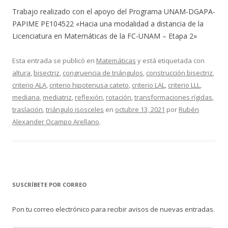
Trabajo realizado con el apoyo del Programa UNAM-DGAPA-
PAPIME PE104522 «Hacia una modalidad a distancia de la
Licenciatura en Matemáticas de la FC-UNAM – Etapa 2»
Esta entrada se publicó en
Matemáticas
y está etiquetada con
altura
,
bisectriz
,
congruencia de triángulos
,
construcción bisectriz
,
criterio ALA
,
criterio hipotenusa cateto
,
criterio LAL
,
criterio LLL
,
mediana
,
mediatriz
,
reflexión
,
rotación
,
transformaciones rígidas
,
traslación
,
triángulo isosceles
en
octubre 13, 2021
por
Rubén
Alexander Ocampo Arellano
.
SUSCRÍBETE POR CORREO
Pon tu correo electrónico para recibir avisos de nuevas entradas.