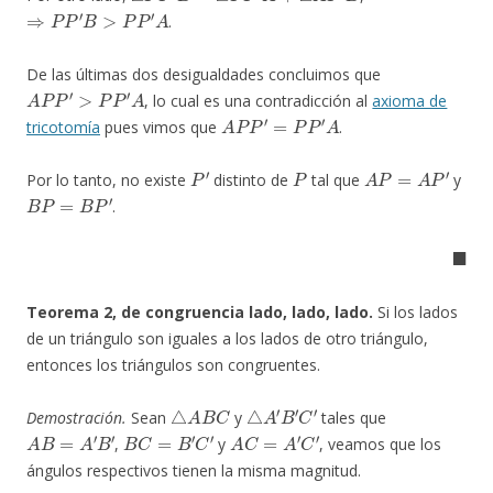
⇒
P
P
′
B
>
P
P
′
A
.
De las últimas dos desigualdades concluimos que
A
P
P
′
>
P
P
′
A
, lo cual es una contradicción al
axioma de
A
P
P
′
=
P
P
′
A
tricotomía
pues vimos que
.
P
′
P
A
P
=
A
P
′
Por lo tanto, no existe
distinto de
tal que
y
B
P
=
B
P
′
.
◼
Teorema 2, de congruencia lado, lado, lado.
Si los lados
de un triángulo son iguales a los lados de otro triángulo,
entonces los triángulos son congruentes.
△
A
B
C
△
A
′
B
′
C
′
Demostración.
Sean
y
tales que
A
B
=
A
′
B
′
B
C
=
B
′
C
′
A
C
=
A
′
C
′
,
y
, veamos que los
ángulos respectivos tienen la misma magnitud.