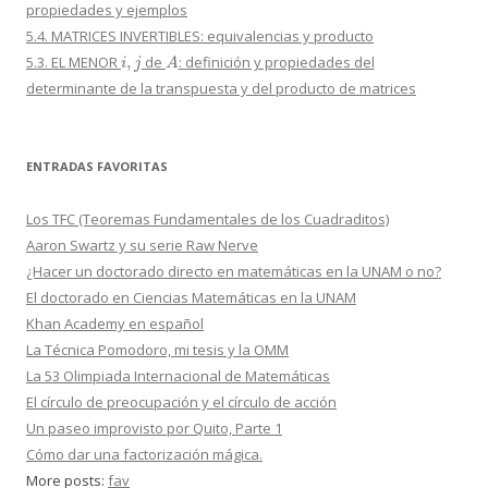
propiedades y ejemplos
5.4. MATRICES INVERTIBLES: equivalencias y producto
i
,
j
A
5.3. EL MENOR
de
: definición y propiedades del
determinante de la transpuesta y del producto de matrices
ENTRADAS FAVORITAS
Los TFC (Teoremas Fundamentales de los Cuadraditos)
Aaron Swartz y su serie Raw Nerve
¿Hacer un doctorado directo en matemáticas en la UNAM o no?
El doctorado en Ciencias Matemáticas en la UNAM
Khan Academy en español
La Técnica Pomodoro, mi tesis y la OMM
La 53 Olimpiada Internacional de Matemáticas
El círculo de preocupación y el círculo de acción
Un paseo improvisto por Quito, Parte 1
Cómo dar una factorización mágica.
More posts:
fav