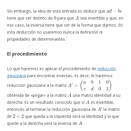
a
d
−
b
c
Sin embargo, la idea de esta entrada es deducir que
0
A
tiene que ser distinto de
para que
sea invertible y que, en
ese caso, la inversa tiene que ser de la forma que dijimos. En
esta deducción no usaremos nunca la definición ni
propiedades de determinantes.
El procedimiento
Lo que haremos es aplicar el procedimiento de
reducción
gaussiana
para encontrar inversas, es decir, le haremos
A
′
=
(
a
b
1
0
c
d
0
1
)
reducción gaussiana a la matriz
A
obtenida de «pegar» a la matriz
una matriz identidad a su
A
derecha. Es un resultado conocido que si
es invertible,
A
′
entonces al terminar la reducción gaussiana de
la matriz
2
×
2
de
que queda a la izquierda será la identidad y la que
A
quede a la derecha será la inversa de
.