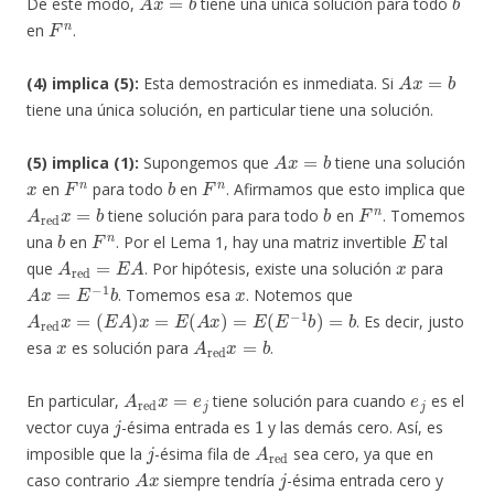
De este modo,
tiene una única solución para todo
F
n
en
.
A
x
=
b
(4) implica (5):
Esta demostración es inmediata. Si
tiene una única solución, en particular tiene una solución.
A
x
=
b
(5) implica (1):
Supongemos que
tiene una solución
x
F
n
b
F
n
en
para todo
en
. Afirmamos que esto implica que
A
red
x
=
b
b
F
n
tiene solución para para todo
en
. Tomemos
b
F
n
E
una
en
. Por el Lema 1, hay una matriz invertible
tal
A
red
=
E
A
x
que
. Por hipótesis, existe una solución
para
A
x
=
E
−
1
b
x
. Tomemos esa
. Notemos que
A
red
x
=
(
E
A
)
x
=
E
(
A
x
)
=
E
(
E
−
1
b
)
=
b
. Es decir, justo
x
A
red
x
=
b
esa
es solución para
.
A
red
x
=
e
j
e
j
En particular,
tiene solución para cuando
es el
j
1
vector cuya
-ésima entrada es
y las demás cero. Así, es
j
A
red
imposible que la
-ésima fila de
sea cero, ya que en
A
x
j
caso contrario
siempre tendría
-ésima entrada cero y
A
x
=
e
j
A
red