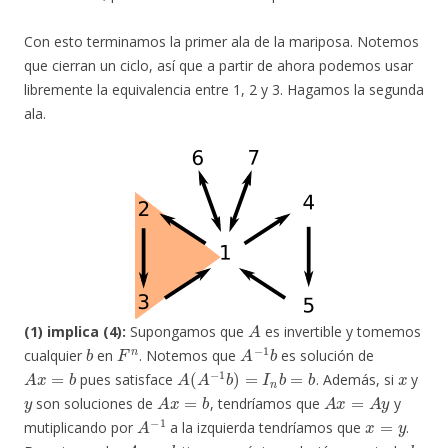
Con esto terminamos la primer ala de la mariposa. Notemos
que cierran un ciclo, así que a partir de ahora podemos usar
libremente la equivalencia entre 1, 2 y 3. Hagamos la segunda
ala.
A
(1) implica (4):
Supongamos que
es invertible y tomemos
b
F
n
A
−
1
b
cualquier
en
. Notemos que
es solución de
A
x
=
b
A
(
A
−
1
b
)
=
I
n
b
=
b
x
pues satisface
. Además, si
y
y
A
x
=
b
A
x
=
A
y
son soluciones de
, tendríamos que
y
A
−
1
x
=
y
mutiplicando por
a la izquierda tendríamos que
.
A
x
=
b
b