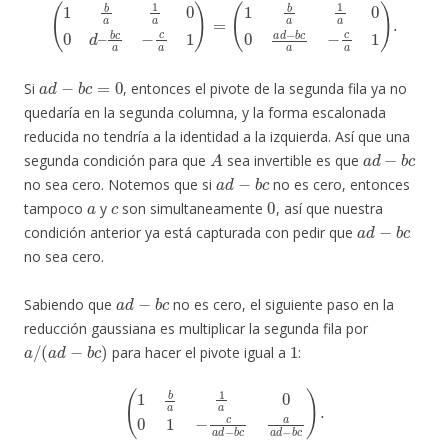
(
1
b
a
1
a
0
0
d
–
b
c
a
−
c
a
1
)
=
(
1
b
a
1
a
0
0
a
d
−
b
c
a
−
c
a
1
)
.
a
d
−
b
c
=
0
Si
, entonces el pivote de la segunda fila ya no
quedaría en la segunda columna, y la forma escalonada
reducida no tendría a la identidad a la izquierda. Así que una
A
a
d
−
b
c
segunda condición para que
sea invertible es que
a
d
−
b
c
no sea cero. Notemos que si
no es cero, entonces
a
c
0
tampoco
y
son simultaneamente
, así que nuestra
a
d
−
b
c
condición anterior ya está capturada con pedir que
no sea cero.
a
d
−
b
c
Sabiendo que
no es cero, el siguiente paso en la
reducción gaussiana es multiplicar la segunda fila por
a
/
(
a
d
−
b
c
)
1
para hacer el pivote igual a
:
(
1
b
a
1
a
0
0
1
−
c
a
d
−
b
c
a
a
d
−
b
c
)
.