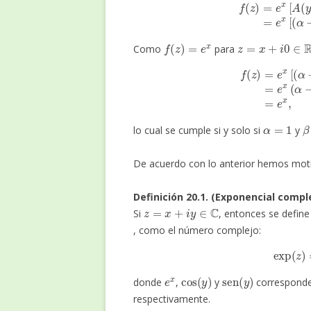
f
(
z
)
=
e
x
[
A
(
y
)
+
i
B
(
y
f
(
z
)
=
e
x
z
=
x
+
i
0
∈
R
Como
para
f
(
z
)
=
e
x
[
(
α
−
i
β
)
co
α
=
1
β
lo cual se cumple si y solo si
y
De acuerdo con lo anterior hemos motiv
Definición 20.1. (Exponencial comple
z
=
x
+
i
y
∈
C
Si
, entonces se defin
, como el número complejo:
exp
(
e
x
cos
(
y
)
sen
(
y
)
donde
,
y
corresponden
respectivamente.