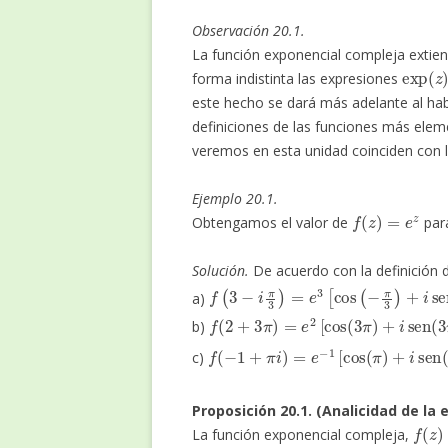
Observación 20.1.
La función exponencial compleja extiend
exp
(
z
forma indistinta las expresiones
este hecho se dará más adelante al hab
definiciones de las funciones más eleme
veremos en esta unidad coinciden con l
Ejemplo 20.1.
f
(
z
)
=
e
z
Obtengamos el valor de
par
Solución.
De acuerdo con la definición 
f
(
3
−
i
π
3
)
=
e
3
[
cos
(
−
π
3
)
+
i
sen
(
−
π
a)
f
(
2
+
3
π
)
=
e
2
[
cos
(
3
π
)
+
i
sen
(
3
π
)
]
=
b)
f
(
−
1
+
π
i
)
=
e
−
1
[
cos
(
π
)
+
i
sen
(
π
)
]
=
c)
Proposición 20.1. (Analicidad de la
f
(
z
)
=
La función exponencial compleja,