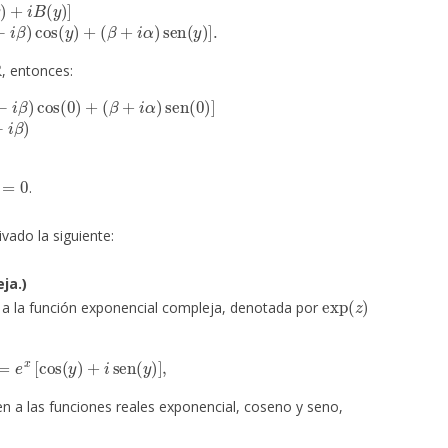
)
]
=
e
x
[
(
α
−
i
β
)
cos
(
y
)
+
(
β
+
i
α
)
sen
(
y
)
]
.
, entonces:
s
(
0
)
+
(
β
+
i
α
)
sen
(
0
)
]
=
e
x
(
α
−
i
β
)
=
e
x
,
=
0
.
ado la siguiente:
ja.)
exp
(
z
)
e a la función exponencial compleja, denotada por
z
)
=
e
x
[
cos
(
y
)
+
i
sen
(
y
)
]
,
 a las funciones reales exponencial, coseno y seno,