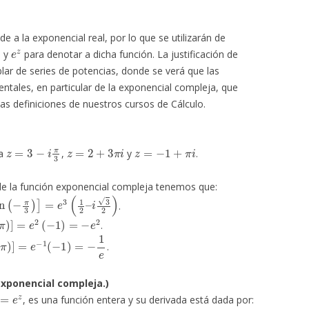
e a la exponencial real, por lo que se utilizarán de
)
e
z
y
para denotar a dicha función. La justificación de
lar de series de potencias, donde se verá que las
ntales, en particular de la exponencial compleja, que
as definiciones de nuestros cursos de Cálculo.
z
=
3
−
i
π
3
z
=
2
+
3
π
i
z
=
−
1
+
π
i
a
,
y
.
de la función exponencial compleja tenemos que:
3
)
]
=
e
3
(
1
2
–
i
3
2
)
.
e
2
(
−
1
)
=
−
e
2
.
e
−
1
(
−
1
)
=
−
1
e
.
 exponencial compleja.)
e
z
, es una función entera y su derivada está dada por: