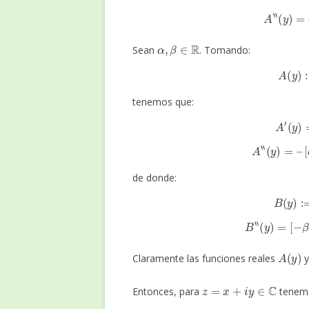
A
‘
‘
(
y
α
,
β
∈
R
Sean
. Tomando:
A
(
y
tenemos que:
A
′
(
y
A
‘
‘
(
y
)
=
–
[
de donde:
B
(
y
)
B
‘
‘
(
y
)
=
[
−
A
(
y
)
Claramente las funciones reales
z
=
x
+
i
y
∈
C
Entonces, para
tenemo