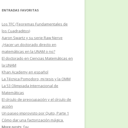
ENTRADAS FAVORITAS
Los TFC (Teoremas Fundamentales de
los Cuadraditos)
Aaron Swartz y su serie Raw Nerve
¿Hacer un doctorado directo en
matemáticas en la UNAM o no?
El doctorado en Ciencias Matemáticas en
la UNAM
Khan Academy en español
La Técnica Pomodoro, mi tesis y la OMM
La 53 Olimpiada Internacional de
Matemáticas
El círculo de preocupación y el círculo de
acción
Un paseo improvisto por Quito, Parte 1
Cómo dar una factorización mágica.
More posts:
fav