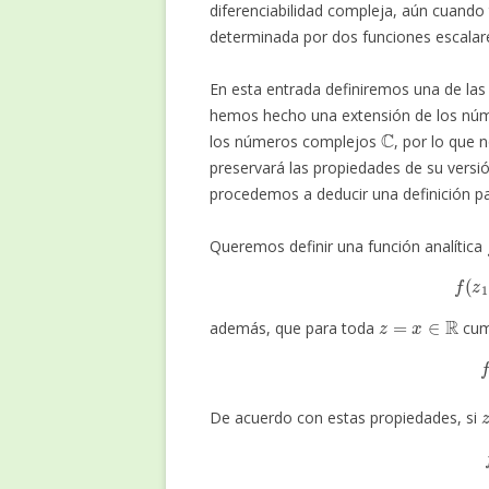
diferenciabilidad compleja, aún cuand
determinada por dos funciones escalare
En esta entrada definiremos una de la
hemos hecho una extensión de los nú
C
los números complejos
, por lo que 
preservará las propiedades de su versi
procedemos a deducir una definición pa
Queremos definir una función analítica
f
(
z
=
x
∈
R
además, que para toda
cum
De acuerdo con estas propiedades, si
f
(
z
)
=
f
(