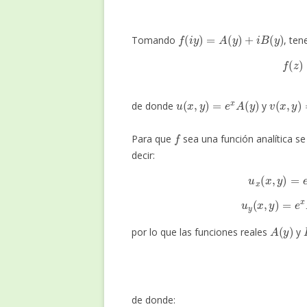
f
(
i
y
)
=
A
(
y
)
+
i
B
(
y
)
Tomando
, te
f
(
z
)
=
e
x
[
A
(
u
(
x
,
y
)
=
e
x
A
(
y
)
v
(
x
,
y
)
=
de donde
y
f
Para que
sea una función analítica s
decir:
u
x
(
x
,
y
)
u
y
(
x
,
y
)
=
A
(
y
)
por lo que las funciones reales
y
A
(
y
)
=
de donde: