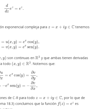
d
d
z
e
z
=
e
z
.
z
=
x
+
i
y
∈
C
ción exponencial compleja para
tenemos
x
cos
(
y
)
,
Im
(
e
z
)
=
v
(
x
,
y
)
=
e
x
sen
(
y
)
.
x
,
y
)
R
2
son continuas en
y que ambas tienen derivadas
(
x
,
y
)
∈
R
2
ara todo
. Notemos que:
=
∂
v
∂
y
,
∂
u
∂
y
=
−
e
x
sen
(
y
)
=
−
∂
v
∂
x
,
z
=
x
+
i
y
∈
C
iones de C-R para todo
, por lo que de
f
(
z
)
=
e
z
rema 18.3) concluimos que la función
es