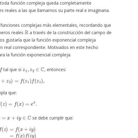
o toda función compleja queda completamente
s reales a las que llamamos su parte real e imaginaria.
s funciones complejas más elementales, recordando que
R
meros reales
a través de la construcción del campo de
nos gustaría que la función exponencial compleja
ón real correspondiente. Motivados en este hecho
ra la función exponencial compleja.
f
z
1
,
z
2
∈
C
tal que si
, entonces:
z
1
+
z
2
)
=
f
(
z
1
)
f
(
z
1
)
,
pla que:
f
(
z
)
=
f
(
x
)
=
e
x
.
z
=
x
+
i
y
∈
C
se debe cumplir que:
x
+
i
y
)
=
f
(
x
)
f
(
i
y
)
=
e
x
f
(
i
y
)
.