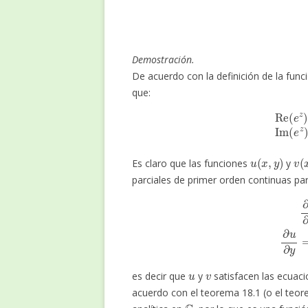
Demostración.
De acuerdo con la definición de la fun
que:
Re
(
e
z
)
=
u
(
x
,
y
)
=
e
u
(
x
,
y
)
v
(
Es claro que las funciones
y
parciales de primer orden continuas p
∂
u
∂
x
=
e
x
cos
(
y
)
u
v
es decir que
y
satisfacen las ecuac
acuerdo con el teorema 18.1 (o el teo
C