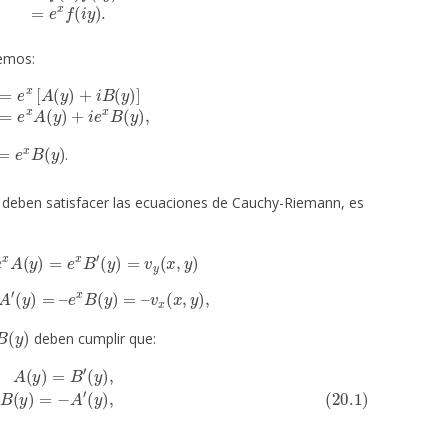
nemos:
y
)
+
i
B
(
y
)
]
=
e
x
A
(
y
)
+
i
e
x
B
(
y
)
,
e
x
B
(
y
)
.
e deben satisfacer las ecuaciones de Cauchy-Riemann, es
=
e
x
A
(
y
)
=
e
x
B
′
(
y
)
=
v
y
(
x
,
y
)
e
x
A
′
(
y
)
=
–
e
x
B
(
y
)
=
–
v
x
(
x
,
y
)
,
B
(
y
)
deben cumplir que:
B
′
(
y
)
,
(20.1)
B
(
y
)
=
−
A
′
(
y
)
,