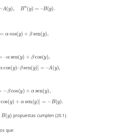
)
=
–
A
(
y
)
,
B
‘
‘
(
y
)
=
–
B
(
y
)
.
)
:=
α
cos
(
y
)
+
β
sen
(
y
)
,
)
=
–
α
sen
(
y
)
+
β
cos
(
y
)
,
α
cos
(
y
)
–
β
sen
(
y
)
]
=
–
A
(
y
)
,
:=
−
β
cos
(
y
)
+
α
sen
(
y
)
,
β
cos
(
y
)
+
α
sen
(
y
)
]
=
−
B
(
y
)
.
B
(
y
)
y
propuestas cumplen (20.1).
s que: