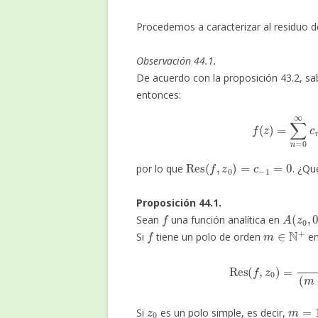
Procedemos a caracterizar al residuo de
Observación 44.1.
De acuerdo con la proposición 43.2, s
entonces:
f
(
z
)
=
∑
n
=
0
Res
(
f
,
z
0
)
=
c
−
1
=
0
por lo que
. ¿Qu
Proposición 44.1.
f
A
(
z
0
,
0
Sean
una función analítica en
f
m
∈
N
+
Si
tiene un polo de orden
e
Res
(
f
,
z
0
)
=
1
(
m
−
1
)
!
l
z
0
m
=
1
Si
es un polo simple, es decir,