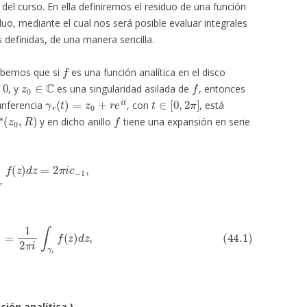
del curso. En ella definiremos el residuo de una función
duo, mediante el cual nos será posible evaluar integrales
 definidas, de una manera sencilla.
f
sabemos que si
es una función analítica en el disco
z
0
∈
C
f
, y
es una singularidad asilada de
, entonces
γ
r
(
t
)
=
z
0
+
r
e
i
t
t
∈
[
0
,
2
π
]
cunferencia
, con
, está
0
,
R
)
f
y en dicho anillo
tiene una expansión en serie
γ
r
f
(
z
)
d
z
=
2
π
i
c
−
1
,
)
c
−
1
=
1
2
π
i
∫
γ
r
f
(
z
)
d
z
,
ción analítica.)