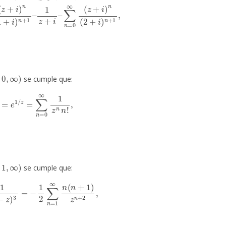
0
,
∞
)
se cumple que:
=
e
1
/
z
=
∑
n
=
0
∞
1
z
n
n
!
,
1
,
∞
)
se cumple que:
3
=
−
1
2
∑
n
=
1
∞
n
(
n
+
1
)
z
n
+
2
,