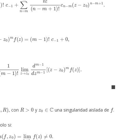
z
m
−
1
(
z
−
z
0
)
m
f
(
z
)
=
(
m
−
1
)
!
c
−
1
+
0
,
)
!
lim
z
→
z
0
d
m
−
1
d
z
m
−
1
[
(
z
−
z
0
)
m
f
(
z
)
]
.
◼
,
R
)
R
>
0
z
0
∈
C
f
, con
y
una singularidad aislada de
.
olo si:
s
(
f
,
z
0
)
=
lim
z
→
z
0
f
(
z
)
≠
0.