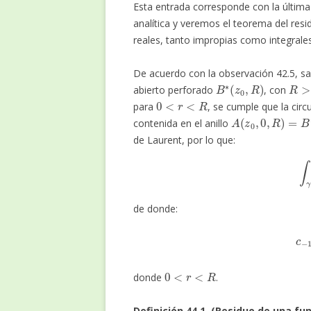
Esta entrada corresponde con la última 
analítica y veremos el teorema del resi
reales, tanto impropias como integrales
De acuerdo con la observación 42.5, 
B
∗
(
z
0
,
R
)
R
>
0
abierto perforado
, con
0
<
r
<
R
para
, se cumple que la cir
A
(
z
0
,
0
,
R
)
=
B
∗
(
z
contenida en el anillo
de Laurent, por lo que:
∫
de donde:
(44.1
0
<
r
<
R
donde
.
Definición 44.1. (Residuo de una fun