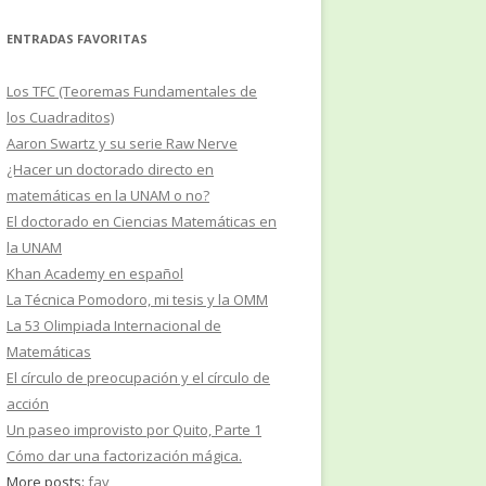
ENTRADAS FAVORITAS
Los TFC (Teoremas Fundamentales de
los Cuadraditos)
Aaron Swartz y su serie Raw Nerve
¿Hacer un doctorado directo en
matemáticas en la UNAM o no?
El doctorado en Ciencias Matemáticas en
la UNAM
Khan Academy en español
La Técnica Pomodoro, mi tesis y la OMM
La 53 Olimpiada Internacional de
Matemáticas
El círculo de preocupación y el círculo de
acción
Un paseo improvisto por Quito, Parte 1
Cómo dar una factorización mágica.
More posts:
fav