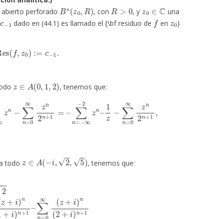
B
∗
(
z
0
,
R
)
R
>
0
z
0
∈
C
o abierto perforado
, con
, y
una
c
−
1
f
z
0
e
dado en (44.1) es llamado el {\bf residuo de
en
}
Res
(
f
,
z
0
)
:=
c
−
1
.
z
∈
A
(
0
,
1
,
2
)
todo
, tenemos que:
n
=
0
∞
z
n
2
n
+
1
=
–
∑
n
=
−
∞
−
2
z
n
–
1
z
−
∑
n
=
0
∞
z
n
2
n
+
1
,
z
∈
A
(
−
i
,
2
,
5
)
ra todo
, tenemos que:
∞
2
−
=
2
−
(
∑
z
+
n
i
=
)
n
−
(
∞
1
−
+
1
i
)
(
n
z
+
+
1
i
)
–
n
1
(
1
z
+
+
i
i
–
)
n
∑
+
n
1
=
–
0
∞
(
z
+
i
)
n
(
2
+
i
)
n
+
1
,