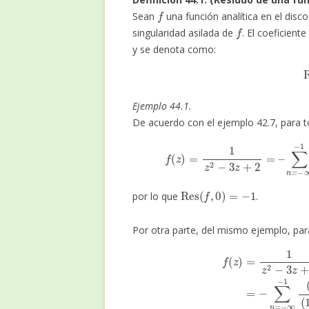
f
Sean
una función analítica en el disc
f
singularidad asilada de
. El coeficient
y se denota como:
Ejemplo 44.1.
De acuerdo con el ejemplo 42.7, para 
f
(
z
)
=
1
z
2
−
3
z
+
2
=
–
∑
n
=
−
∞
−
1
z
n
−
∑
Res
(
f
,
0
)
=
−
1
por lo que
.
Por otra parte, del mismo ejemplo, pa
∑
n
=
0
∞
(
z
+
i
)
n
(
2
+
i
)
f
n
(
z
+
)
1
=
=
1
−
z
2
∑
−
n
3
=
z
−
+