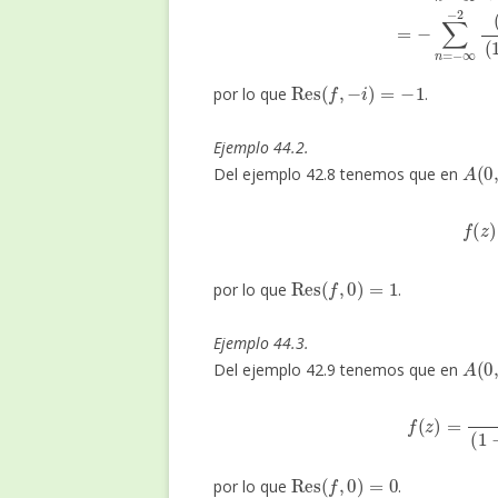
Res
(
f
,
−
i
)
=
−
1
por lo que
.
Ejemplo 44.2.
A
(
0
,
Del ejemplo 42.8 tenemos que en
f
(
z
)
Res
(
f
,
0
)
=
1
por lo que
.
Ejemplo 44.3.
A
(
0
,
Del ejemplo 42.9 tenemos que en
f
(
z
)
=
1
(
1
−
z
)
Res
(
f
,
0
)
=
0
por lo que
.