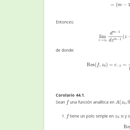
Entonces:
lim
z
→
z
0
d
m
−
1
d
de donde:
Res
(
f
,
z
0
)
=
c
−
1
=
1
(
m
−
1
Corolario 44.1.
f
A
(
z
0
,
0
Sean
una función analítica en
f
z
0
tiene un polo simple en
si y s
Re