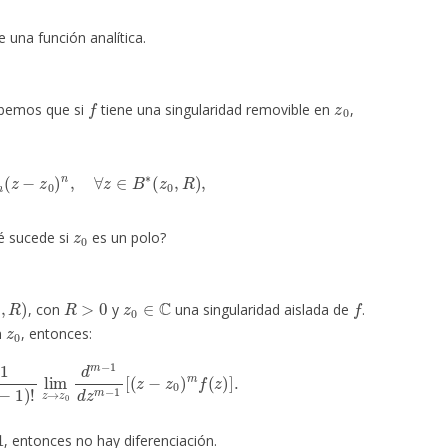
 una función analítica.
f
z
0
abemos que si
tiene una singularidad removible en
,
∞
c
n
(
z
−
z
0
)
n
,
∀
z
∈
B
∗
(
z
0
,
R
)
,
z
0
é sucede si
es un polo?
,
R
)
R
>
0
z
0
∈
C
f
, con
y
una singularidad aislada de
.
z
0
n
, entonces:
im
z
→
z
0
d
m
−
1
d
z
m
−
1
[
(
z
−
z
0
)
m
f
(
z
)
]
.
, entonces no hay diferenciación.