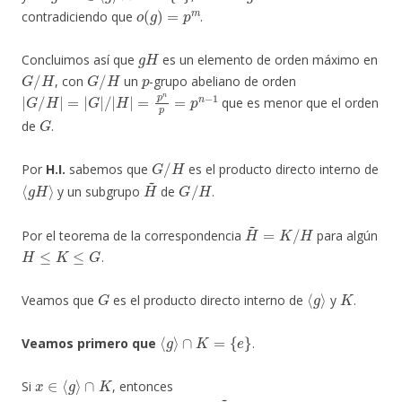
o
(
g
)
=
p
m
contradiciendo que
.
g
H
Concluimos así que
es un elemento de orden máximo en
G
/
H
G
/
H
p
, con
un
-grupo abeliano de orden
|
G
/
H
|
=
|
G
|
/
|
H
|
=
p
n
p
=
p
n
−
1
que es menor que el orden
G
de
.
G
/
H
Por
H.I.
sabemos que
es el producto directo interno de
⟨
g
H
⟩
H
~
G
/
H
y un subgrupo
de
.
H
~
=
K
/
H
Por el teorema de la correspondencia
para algún
H
≤
K
≤
G
.
G
⟨
g
⟩
K
Veamos que
es el producto directo interno de
y
.
⟨
g
⟩
∩
K
=
{
e
}
Veamos primero que
.
x
∈
⟨
g
⟩
∩
K
Si
, entonces
x
H
∈
⟨
g
H
⟩
∩
K
/
H
=
⟨
g
H
⟩
∩
H
~
G
/
H