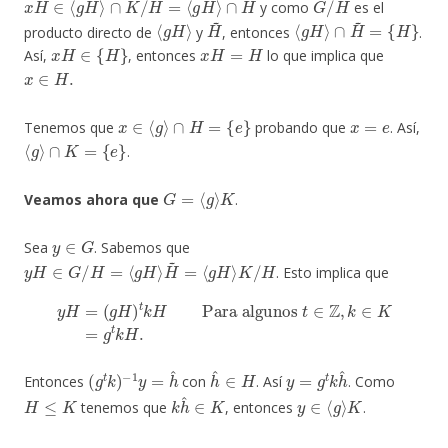
y como
es el
⟨
g
H
⟩
H
~
⟨
g
H
⟩
∩
H
~
=
{
H
}
producto directo de
y
, entonces
.
x
H
∈
{
H
}
x
H
=
H
Así,
, entonces
lo que implica que
x
∈
H
.
x
∈
⟨
g
⟩
∩
H
=
{
e
}
x
=
e
Tenemos que
probando que
. Así,
⟨
g
⟩
∩
K
=
{
e
}
.
G
=
⟨
g
⟩
K
Veamos ahora que
.
y
∈
G
Sea
. Sabemos que
y
H
∈
G
/
H
=
⟨
g
H
⟩
H
~
=
⟨
g
H
⟩
K
/
H
. Esto implica que
y
H
=
(
g
H
)
t
k
H
Para algunos
t
∈
Z
,
k
∈
K
=
g
t
k
H
.
(
−
g
1
t
y
k
=
)
h
^
h
^
∈
H
y
=
g
t
k
h
^
Entonces
con
. Así
. Como
H
≤
K
k
h
^
∈
K
y
∈
⟨
g
⟩
K
tenemos que
, entonces
.
⟨
g
⟩
∩
K
=
{
e
}
⟨
g
⟩
K
=
G