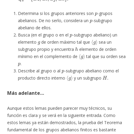
p
Determina si los grupos anteriores son
-grupos
p
abelianos. De no serlo, considera un
-subgrupo
abeliano de ellos.
p
Busca (en el grupo o en el
-subgrupo abeliano) un
g
⟨
g
⟩
elemento
de orden máximo tal que
sea un
h
subgrupo propio y encuentra
elemento de orden
⟨
g
⟩
mínimo en el complemento de
tal que su orden sea
p
.
p
Describe al grupo o al
-subgrupo abeliano como el
⟨
g
⟩
H
.
producto directo interno
y un subgrupo
Más adelante…
Aunque estos lemas pueden parecer muy técnicos, su
función es clara y se verá en la siguiente entrada. Como
estos lemas ya están demostrados, la prueba del Teorema
fundamental de los grupos abelianos finitos es bastante