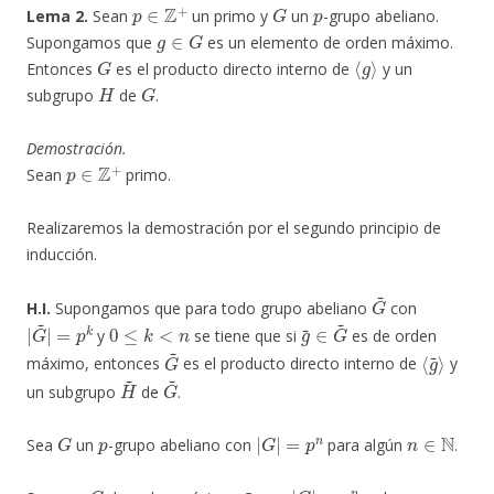
p
∈
Z
+
G
p
Lema 2.
Sean
un primo y
un
-grupo abeliano.
g
∈
G
Supongamos que
es un elemento de orden máximo.
G
⟨
g
⟩
Entonces
es el producto directo interno de
y un
H
G
subgrupo
de
.
Demostración.
p
∈
Z
+
Sean
primo.
Realizaremos la demostración por el segundo principio de
inducción.
G
~
H.I.
Supongamos que para todo grupo abeliano
con
|
G
~
|
=
p
k
0
≤
k
<
n
g
~
∈
G
~
y
se tiene que si
es de orden
G
~
⟨
g
~
⟩
máximo, entonces
es el producto directo interno de
y
H
~
G
~
un subgrupo
de
.
G
p
|
G
|
=
p
n
n
∈
N
Sea
un
-grupo abeliano con
para algún
.
g
∈
G
|
G
|
=
p
n