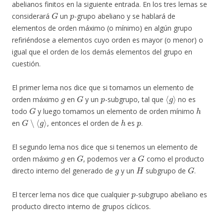
abelianos finitos en la siguiente entrada. En los tres lemas se
G
p
considerará
un
-grupo abeliano y se hablará de
elementos de orden máximo (o mínimo) en algún grupo
refiriéndose a elementos cuyo orden es mayor (o menor) o
igual que el orden de los demás elementos del grupo en
cuestión.
El primer lema nos dice que si tomamos un elemento de
g
G
p
⟨
g
⟩
orden máximo
en
y un
-subgrupo, tal que
no es
G
h
todo
y luego tomamos un elemento de orden mínimo
G
∖
⟨
g
⟩
h
p
en
, entonces el orden de
es
.
El segundo lema nos dice que si tenemos un elemento de
g
G
G
orden máximo
en
, podemos ver a
como el producto
g
H
G
directo interno del generado de
y un
subgrupo de
.
p
El tercer lema nos dice que cualquier
-subgrupo abeliano es
producto directo interno de grupos cíclicos.