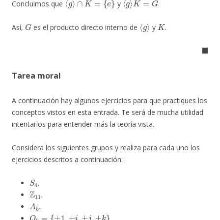
Concluimos que
y
.
G
⟨
g
⟩
K
Así,
es el producto directo interno de
y
.
◼
Tarea moral
A continuación hay algunos ejercicios para que practiques los
conceptos vistos en esta entrada. Te será de mucha utilidad
intentarlos para entender más la teoría vista.
Considera los siguientes grupos y realiza para cada uno los
ejercicios descritos a continuación:
S
4
.
Z
11
.
A
5
.
Q
8
=
{
±
1
,
±
i
,
±
j
,
±
k
}
.