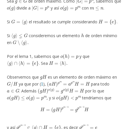
Sea
de orden máximo. Como
, sabemos que
o
(
g
)
|
G
|
=
p
n
o
(
g
)
=
p
m
m
≤
n
divide a
y así
con
.
G
=
⟨
g
⟩
H
=
{
e
}
Si
el resultado se cumple considerando
.
⟨
g
⟩
⪇
G
h
Si
consideremos un elemento
de orden mínimo
G
∖
⟨
g
⟩
.
en
o
(
h
)
=
p
Por el lema 1, sabemos que
y que
⟨
g
⟩
∩
⟨
h
⟩
=
{
e
}
H
=
⟨
h
⟩
.
. Sea
g
H
Observemos que
es un elemento de orden máximo en
G
/
H
1
(
a
H
)
p
m
=
a
p
m
H
=
H
ya que por (
),
para todo
a
∈
G
(
g
H
)
o
(
g
)
=
g
o
(
g
)
H
=
H
. Además
por lo que
o
(
g
H
)
≤
o
(
g
)
=
p
m
o
(
g
H
)
<
p
m
, y si
tendríamos que
H
=
(
g
H
)
p
m
−
1
=
g
p
m
−
1
H
g
p
m
−
1
∈
⟨
g
⟩
∩
H
=
{
e
}
g
p
m
−
1
=
e
y así
, es decir