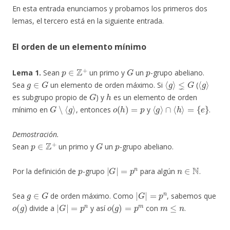
En esta entrada enunciamos y probamos los primeros dos
lemas, el tercero está en la siguiente entrada.
El orden de un elemento mínimo
p
∈
Z
+
G
p
Lema 1.
Sean
un primo y
un
-grupo abeliano.
g
∈
G
⟨
g
⟩
⪇
G
⟨
g
⟩
Sea
un elemento de orden máximo. Si
(
G
h
es subgrupo propio de
) y
es un elemento de orden
G
∖
⟨
g
⟩
o
(
h
)
=
p
⟨
g
⟩
∩
⟨
h
⟩
=
{
e
}
mínimo en
, entonces
y
.
Demostración.
p
∈
Z
+
G
p
Sean
un primo y
un
-grupo abeliano.
p
|
G
|
=
p
n
n
∈
N
Por la definición de
-grupo
para algún
.
g
∈
G
|
G
|
=
p
n
Sea
de orden máximo. Como
, sabemos que
o
(
g
)
|
G
|
=
p
n
o
(
g
)
=
p
m
m
≤
n
divide a
y así
con
.