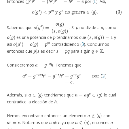
Entonces
por (
). Así,
(3)
o
(
g
s
)
<
p
m
y
g
s
no genera a
⟨
g
⟩
.
o
(
s
(
,
g
o
s
(
g
)
=
)
)
o
(
g
)
p
s
Sabemos que
. Si
no divide a
, como
o
(
g
)
p
(
s
,
o
(
g
)
)
=
1
es una potencia de
tendríamos que
y
o
(
g
s
)
=
o
(
g
)
=
p
m
3
así
contradiciendo (
). Concluimos
p
|
s
s
=
p
q
q
∈
Z
entonces que
es decir
para algún
.
a
=
g
−
q
h
Consideremos
. Tenemos que
a
p
=
g
−
p
q
h
p
=
g
−
s
h
p
=
g
−
s
g
s
por (
2
)
=
e
.
a
∈
⟨
g
⟩
h
=
a
g
q
∈
⟨
g
⟩
Además, si
tendríamos que
lo cual
h
contradice la elección de
.
a
∉
⟨
g
⟩
Hemos encontrado entonces un elemento
con
a
p
=
e
a
≠
e
a
∉
⟨
g
⟩
a
. Notamos que
ya que
, entonces
p
h