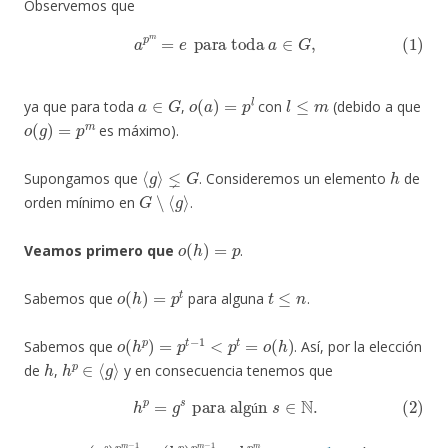
Observemos que
(1)
a
p
m
=
e
para toda
a
∈
G
,
a
∈
G
o
(
a
)
=
p
l
l
≤
m
ya que para toda
,
con
(debido a que
o
(
g
)
=
p
m
es máximo).
⟨
g
⟩
⪇
G
h
Supongamos que
. Consideremos un elemento
de
G
∖
⟨
g
⟩
orden mínimo en
.
o
(
h
)
=
p
Veamos primero
que
.
o
(
h
)
=
p
t
t
≤
n
Sabemos que
para alguna
.
o
(
h
p
)
=
p
t
−
1
<
p
t
=
o
(
h
)
Sabemos que
. Así, por la elección
h
h
p
∈
⟨
g
⟩
de
,
y en consecuencia tenemos que
(2)
h
p
=
g
s
para algún
s
∈
N
.
ú
(
(
g
h
s
p
)
)
p
p
m
m
−
−
1
1
=
=
h
p
m
=
e
1