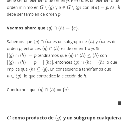
debe ser un elemento de orden
. Pero
es un elemento de
G
∖
⟨
g
⟩
a
∈
G
∖
⟨
g
⟩
o
(
a
)
=
p
h
orden mínimo en
y
con
. Así,
p
debe ser también de orden
.
⟨
g
⟩
∩
⟨
h
⟩
=
{
e
}
Veamos ahora que
.
⟨
g
⟩
∩
⟨
h
⟩
⟨
h
⟩
⟨
h
⟩
Sabemos que
es un subgrupo de
y
es de
p
⟨
g
⟩
∩
⟨
h
⟩
1
p
orden
, entonces
es de orden
o
. Si
|
⟨
g
⟩
∩
⟨
h
⟩
|
=
p
⟨
g
⟩
∩
⟨
h
⟩
≤
⟨
h
⟩
tendríamos que
con
|
⟨
g
⟩
∩
⟨
h
⟩
|
=
p
=
|
⟨
h
⟩
|
⟨
g
⟩
∩
⟨
h
⟩
=
⟨
h
⟩
, entonces
lo que
⟨
h
⟩
⊆
⟨
g
⟩
implica que
. En consecuencia tendríamos que
h
∈
⟨
g
⟩
h
, lo que contradice la elección de
.
⟨
g
⟩
∩
⟨
h
⟩
=
{
e
}
Concluimos que
.
◼
G
⟨
g
⟩
como producto de
y un subgrupo cualquiera