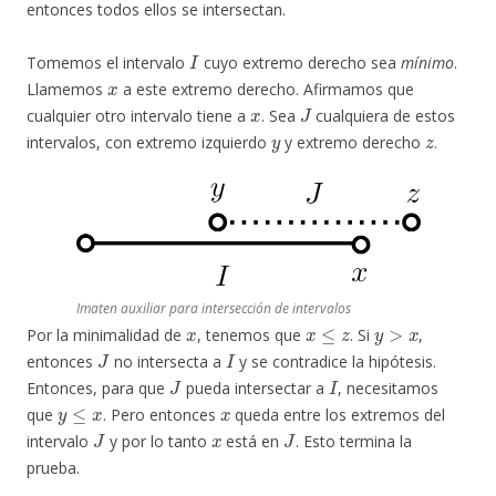
entonces todos ellos se intersectan.
I
Tomemos el intervalo
cuyo extremo derecho sea
mínimo
.
x
Llamemos
a este extremo derecho. Afirmamos que
x
J
cualquier otro intervalo tiene a
. Sea
cualquiera de estos
y
z
intervalos, con extremo izquierdo
y extremo derecho
.
Imaten auxiliar para intersección de intervalos
x
x
≤
z
y
>
x
Por la minimalidad de
, tenemos que
. Si
,
J
I
entonces
no intersecta a
y se contradice la hipótesis.
J
I
Entonces, para que
pueda intersectar a
, necesitamos
y
≤
x
x
que
. Pero entonces
queda entre los extremos del
J
x
J
intervalo
y por lo tanto
está en
. Esto termina la
prueba.