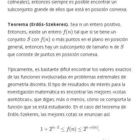
colineales), entonces siempre es posible encontrar un
subconjunto grande de ellos que está en posición convexa.
n
Teorema (Erdős-Szekeres).
Sea
un entero positivo.
f
(
n
)
Entonces, existe un entero
tal que si se tiene un
S
f
(
n
)
conjunto
con
o más puntos en el plano en posición
n
S
general, entonces hay un subconjunto de tamaño
de
que consiste de puntos en posición convexa.
Típicamente, es bastante difícil encontrar los valores exactos
de las funciones involucradas en problemas extremales de
geometría discreta. El tipo de resultados de interés para la
investigación matemática es encontrar las mejores «cotas
asintóticas», que digan, más o menos, cómo se comporta la
función que se está estudiando. En el caso del teorema de
Erdős-Szekeres, las mejores cotas se enuncian así:
1
+
2
n
−
2
≤
f
(
n
)
≤
2
n
+
o
(
n
)
.
h
(
n
)
=
o
(
g
(
n
)
)
h
(
n
)
g
(
n
)
→
0