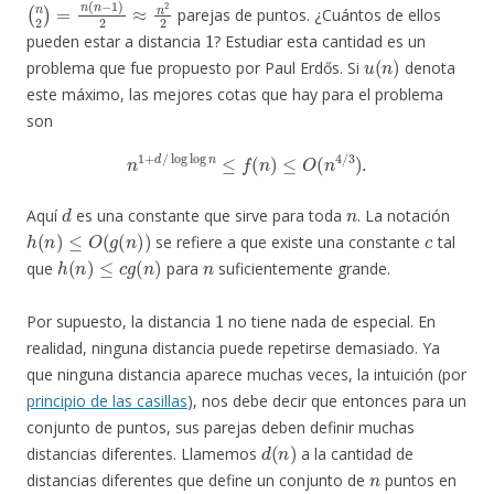
(
n
2
)
=
n
(
n
−
1
)
2
≈
n
2
2
parejas de puntos. ¿Cuántos de ellos
1
pueden estar a distancia
? Estudiar esta cantidad es un
u
(
n
)
problema que fue propuesto por Paul Erdős. Si
denota
este máximo, las mejores cotas que hay para el problema
son
n
1
+
d
/
log
log
n
≤
f
(
n
)
≤
O
(
n
4
/
3
)
.
d
n
Aquí
es una constante que sirve para toda
. La notación
h
(
n
)
≤
O
(
g
(
n
)
)
c
se refiere a que existe una constante
tal
h
(
n
)
≤
c
g
(
n
)
n
que
para
suficientemente grande.
1
Por supuesto, la distancia
no tiene nada de especial. En
realidad, ninguna distancia puede repetirse demasiado. Ya
que ninguna distancia aparece muchas veces, la intuición (por
principio de las casillas
), nos debe decir que entonces para un
conjunto de puntos, sus parejas deben definir muchas
d
(
n
)
distancias diferentes. Llamemos
a la cantidad de
n
distancias diferentes que define un conjunto de
puntos en