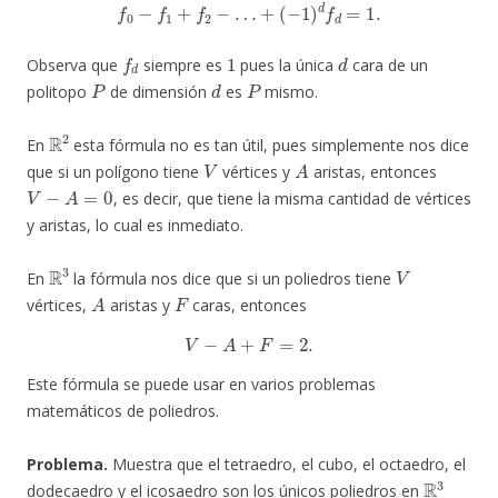
f
0
−
f
1
+
f
2
−
…
+
(
−
1
)
d
f
d
=
1.
f
d
1
d
Observa que
siempre es
pues la única
cara de un
P
d
P
politopo
de dimensión
es
mismo.
R
2
En
esta fórmula no es tan útil, pues simplemente nos dice
V
A
que si un polígono tiene
vértices y
aristas, entonces
V
−
A
=
0
, es decir, que tiene la misma cantidad de vértices
y aristas, lo cual es inmediato.
R
3
V
En
la fórmula nos dice que si un poliedros tiene
A
F
vértices,
aristas y
caras, entonces
V
−
A
+
F
=
2.
Este fórmula se puede usar en varios problemas
matemáticos de poliedros.
Problema.
Muestra que el tetraedro, el cubo, el octaedro, el
R
3
dodecaedro y el icosaedro son los únicos poliedros en