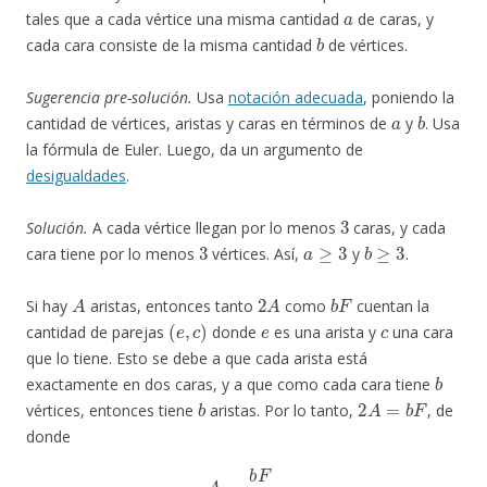
a
tales que a cada vértice una misma cantidad
de caras, y
b
cada cara consiste de la misma cantidad
de vértices.
Sugerencia pre-solución.
Usa
notación adecuada
, poniendo la
a
b
cantidad de vértices, aristas y caras en términos de
y
. Usa
la fórmula de Euler. Luego, da un argumento de
desigualdades
.
3
Solución.
A cada vértice llegan por lo menos
caras, y cada
3
a
≥
3
b
≥
3
cara tiene por lo menos
vértices. Así,
y
.
A
2
A
b
F
Si hay
aristas, entonces tanto
como
cuentan la
(
e
,
c
)
e
c
cantidad de parejas
donde
es una arista y
una cara
que lo tiene. Esto se debe a que cada arista está
b
exactamente en dos caras, y a que como cada cara tiene
b
2
A
=
b
F
vértices, entonces tiene
aristas. Por lo tanto,
, de
donde
A
=
b
F
2
.