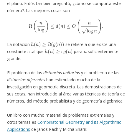
el plano. Erdős también preguntó, ¿cómo se comporta este
número?. Las mejores cotas son
Ω
(
n
log
)
≤
d
(
n
)
≤
O
(
n
log
n
)
.
h
(
n
)
≥
Ω
(
g
(
n
)
)
La notación
se refiere a que existe una
c
h
(
n
)
≥
c
g
(
n
)
n
constante
tal que
para
suficientemente
grande.
El problema de las
distancias unitarias
y el problema de las
distancias diferentes
han estimulado mucha de la
investigación en geometría discreta. Las demostraciones de
sus cotas, han introducido al área varias técnicas de teoría de
números, del método probabilista y de geometría algebraica.
Un libro con mucho material de problemas extremales y
otros temas es
Combinatorial Geometry and its Algorithmic
Applications
de Janos Pach y Micha Sharir.