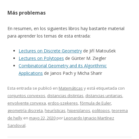
Más problemas
En resumen, en los siguientes libros hay bastante material
para aprender los temas de esta entrada:
Lectures on Discrete Geometry
de Jiří Matoušek
Lectures on Polytopes
de Günter M. Ziegler
Combinatorial Geometry and its Algorithmic
Applications
de Janos Pach y Micha Sharir
Esta entrada se publicó en
Matemáticas
y está etiquetada con
conjuntos convexos
,
distancias distintas
,
distancias unitarias
,
envolvente convexa
,
erdos-szekeres
,
fórmula de Euler
,
geometría discreta
,
heurísticas
,
hiperplanos
,
politopos
,
teorema
de helly
en
mayo 22, 2020
por
Leonardo Ignacio Martínez
Sandoval
.