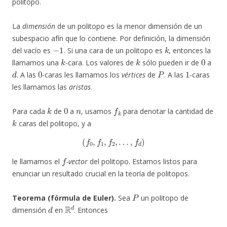
politopo.
La
dimensión
de un politopo es la menor dimensión de un
subespacio afín que lo contiene. Por definición, la dimensión
−
1
k
del vacío es
. Si una cara de un politopo es
, entonces la
k
k
0
llamamos una
-cara. Los valores de
sólo pueden ir de
a
d
0
P
1
. A las
-caras les llamamos los
vértices
de
. A las
-caras
les llamamos las
aristas
.
k
0
n
f
k
Para cada
de
a
, usamos
para denotar la cantidad de
k
caras del politopo, y a
(
f
0
,
f
1
,
f
2
,
…
,
f
d
)
f
le llamamos el
-vector
del politopo. Estamos listos para
enunciar un resultado crucial en la teoría de politopos.
P
Teorema (fórmula de Euler).
Sea
un politopo de
d
R
d
dimensión
en
. Entonces