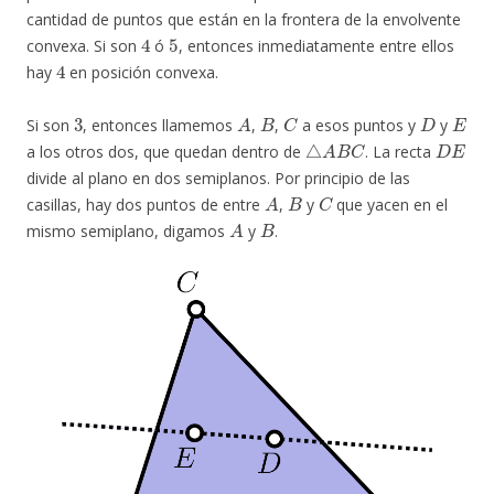
cantidad de puntos que están en la frontera de la envolvente
4
5
convexa. Si son
ó
, entonces inmediatamente entre ellos
4
hay
en posición convexa.
3
A
B
C
D
E
Si son
, entonces llamemos
,
,
a esos puntos y
y
△
A
B
C
D
E
a los otros dos, que quedan dentro de
. La recta
divide al plano en dos semiplanos. Por principio de las
A
B
C
casillas, hay dos puntos de entre
,
y
que yacen en el
A
B
mismo semiplano, digamos
y
.