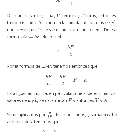
V
F
De manera similar, si hay
vértices y
caras, entonces
a
V
b
F
(
v
,
c
)
tanto
como
cuentan la cantidad de parejas
,
v
c
donde
es un vértice y
es una cara que lo tiene. De esta
a
V
=
b
F
forma,
, de lo cual
V
=
b
F
a
.
Por la fórmula de Euler, tenemos entonces que
b
F
a
−
b
F
2
+
F
=
2.
Esta igualdad implica, en particular, que al determinar los
a
b
F
V
A
valores de
y
, se determinan
y entonces
y
.
2
b
F
1
Si multiplicamos por
de ambos lados, y sumamos
de
ambos lados, tenemos que
(1)
2
a
+
2
b
=
4
b
F
+
1
>
1.