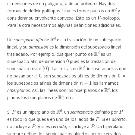
dimensiones de un polígono, o de un poliedro. Hay dos
R
d
formas de definir politopos. Una es tomar puntos en
y
V
considerar su envolvente convexa. Esto es un
-politopo.
Para la otra necesitamos algunas definiciones adicionales.
R
d
Un
subespacio afín
de
es la traslación de un subespacio
lineal, y su
dimensión
es la dimensión del subespacio lineal
R
d
trasladado. Por ejemplo, cualquier punto de
es un
0
subespacio afín de dimensión
pues es la traslación del
{
0
}
R
d
subespacio trivial
. Las rectas en
, incluso aquellas que
0
0
no pasan por el
, son subespacios afines de dimensión
. A
n
−
1
los subespacios afines de dimensión
les llamamos
R
2
hiperplanos
. Así, las líneas son los hiperplanos de
, los
R
3
planos los hiperplanos de
, etc.
P
R
d
P
Si
es un hiperplano de
, un
semiespacio
definido por
P
es todo lo que queda en uno de los lados de
. Si es
abierto
,
P
P
no incluye a
, y si es
cerrado
, sí incluye a
. Un hiperplano
siempre define dos semiespacios abiertos, y dos cerrados.