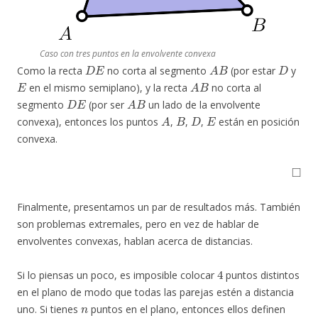
Caso con tres puntos en la envolvente convexa
D
E
A
B
D
Como la recta
no corta al segmento
(por estar
y
E
A
B
en el mismo semiplano), y la recta
no corta al
D
E
A
B
segmento
(por ser
un lado de la envolvente
A
B
D
E
convexa), entonces los puntos
,
,
,
están en posición
convexa.
◻
Finalmente, presentamos un par de resultados más. También
son problemas extremales, pero en vez de hablar de
envolventes convexas, hablan acerca de distancias.
4
Si lo piensas un poco, es imposible colocar
puntos distintos
en el plano de modo que todas las parejas estén a distancia
n
uno. Si tienes
puntos en el plano, entonces ellos definen