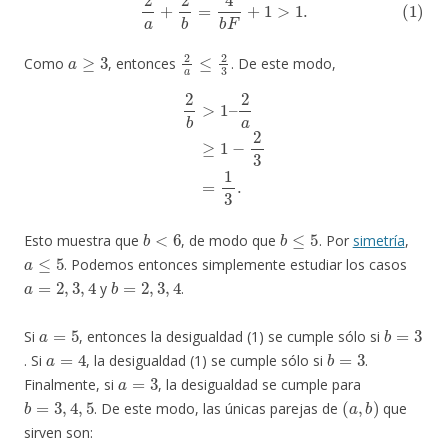
a
≥
3
2
a
≤
2
3
Como
, entonces
. De este modo,
2
b
>
1
–
2
a
≥
1
−
2
3
=
1
3
.
b
<
6
b
≤
5
Esto muestra que
, de modo que
. Por
simetría
,
a
≤
5
. Podemos entonces simplemente estudiar los casos
a
=
2
,
3
,
4
b
=
2
,
3
,
4
y
.
a
=
5
b
=
3
Si
, entonces la desigualdad (1) se cumple sólo si
a
=
4
b
=
3
. Si
, la desigualdad (1) se cumple sólo si
.
a
=
3
Finalmente, si
, la desigualdad se cumple para
b
=
3
,
4
,
5
(
a
,
b
)
. De este modo, las únicas parejas de
que
sirven son: