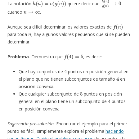
La notación
quiere decir que
n
→
∞
cuando
.
f
(
n
)
Aunque sea difícil determinar los valores exactos de
n
para toda
, hay algunos valores pequeños que sí se pueden
determinar.
f
(
4
)
=
5
Problema.
Demuestra que
, es decir:
4
Que hay conjuntos de
puntos en posición general en
4
el plano que no tienen subconjuntos de tamaño
en
posición convexa.
5
Que cualquier subconjunto de
puntos en posición
4
general en el plano tiene un subconjunto de
puntos
en posición convexa.
Sugerencia pre-solución.
Encontrar el ejemplo para el primer
punto es fácil, simplemente explora el problema
haciendo
varias figuras
.
Divide el problema en casos
de acuerdo a la