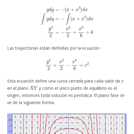
y
d
y
=
−
(
x
+
x
5
)
d
x
∫
y
d
y
=
−
∫
(
x
+
x
5
)
d
x
y
2
2
=
−
x
2
2
+
x
6
6
+
k
Las trayectorias están definidas por la ecuación
y
2
2
+
x
2
2
−
x
6
6
=
c
2
c
Esta ecuación define una curva cerrada para cada valor de
X
Y
en el plano
y como el único punto de equilibrio es el
origen, entonces toda solución es periódica. El plano fase se
ve de la siguiente forma.