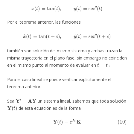
x
(
t
)
=
tan
(
t
)
,
y
(
t
)
=
sec
2
(
t
)
Por el teorema anterior, las funciones
x
^
(
t
)
=
tan
(
t
+
c
)
,
y
^
(
t
)
=
sec
2
(
t
+
c
)
también son solución del mismo sistema y ambas trazan la
misma trayectoria en el plano fase, sin embargo no coinciden
t
=
t
0
en el mismo punto al momento de evaluar en
.
Para el caso lineal se puede verificar explícitamente el
teorema anterior.
Y
′
=
AY
Sea
un sistema lineal, sabemos que toda solución
Y
(
t
)
de esta ecuación es de la forma
(10)
Y
(
t
)
=
e
A
t
K
K