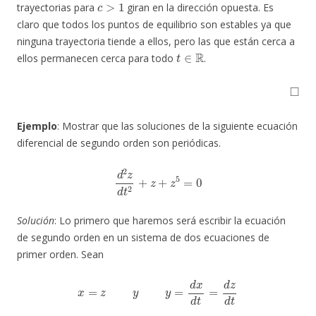
trayectorias para
giran en la dirección opuesta. Es
claro que todos los puntos de equilibrio son estables ya que
ninguna trayectoria tiende a ellos, pero las que están cerca a
t
∈
R
ellos permanecen cerca para todo
.
◻
Ejemplo
: Mostrar que las soluciones de la siguiente ecuación
diferencial de segundo orden son periódicas.
d
2
z
d
t
2
+
z
+
z
5
=
0
Solución
: Lo primero que haremos será escribir la ecuación
de segundo orden en un sistema de dos ecuaciones de
primer orden. Sean
x
=
z
y
y
=
d
x
d
t
=
d
z
d
t