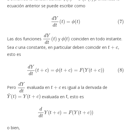
ecuación anterior se puede escribir como
(7)
d
Y
d
t
(
t
)
=
ϕ
(
t
)
d
Y
d
t
(
t
)
ϕ
(
t
)
Las dos funciones
y
coinciden en todo instante.
c
t
+
c
Sea
una constante, en particular deben coincidir en
,
esto es
(8)
d
Y
d
t
(
t
+
c
)
=
ϕ
(
t
+
c
)
=
F
(
Y
(
t
+
c
)
)
d
Y
d
t
t
+
c
Pero
evaluada en
es igual a la derivada de
Y
^
(
t
)
=
Y
(
t
+
c
)
t
evaluada en
, esto es
d
d
t
Y
(
t
+
c
)
=
F
(
Y
(
t
+
c
)
)
o bien,