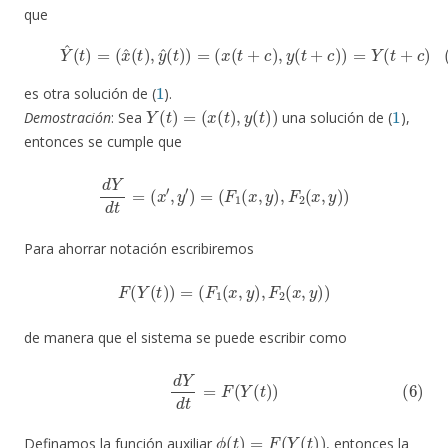
que
(5)
Y
^
(
t
)
=
(
x
^
(
t
)
,
y
^
(
t
)
)
=
(
x
(
t
+
c
)
,
y
(
t
+
c
)
)
=
Y
(
t
+
c
)
1
es otra solución de (
).
Y
(
t
)
=
(
x
(
t
)
,
y
(
t
)
)
1
Demostración
: Sea
una solución de (
),
entonces se cumple que
d
Y
d
t
=
(
x
′
,
y
′
)
=
(
F
1
(
x
,
y
)
,
F
2
(
x
,
y
)
)
Para ahorrar notación escribiremos
F
(
Y
(
t
)
)
=
(
F
1
(
x
,
y
)
,
F
2
(
x
,
y
)
)
de manera que el sistema se puede escribir como
(6)
d
Y
d
t
=
F
(
Y
(
t
)
)
ϕ
(
t
)
=
F
(
Y
(
t
)
)
Definamos la función auxiliar
, entonces la