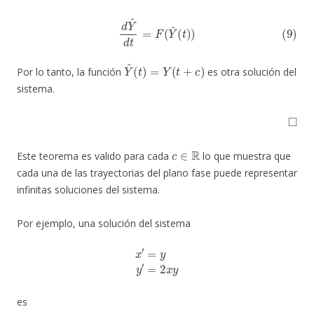
(9)
d
Y
^
d
t
=
F
(
Y
^
(
t
)
)
Y
^
(
t
)
=
Y
(
t
+
c
)
Por lo tanto, la función
es otra solución del
sistema.
◻
c
∈
R
Este teorema es valido para cada
lo que muestra que
cada una de las trayectorias del plano fase puede representar
infinitas soluciones del sistema.
Por ejemplo, una solución del sistema
x
′
=
y
y
′
=
2
x
y
es