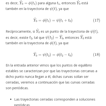
Y
^
0
=
ϕ
(
t
1
)
t
1
Y
^
0
es decir,
para alguna
, entonces
está
ψ
(
t
)
también en la trayectoria de
, ya que
(17)
Y
^
0
=
ϕ
(
t
1
)
=
ψ
(
t
1
+
t
0
)
Y
^
0
ψ
(
t
)
Recíprocamente, si
es un punto de la trayectoria de
,
t
2
ψ
(
t
2
)
=
Y
^
0
Y
^
0
es decir, existe
, tal que
, entonces
está
ϕ
(
t
)
también en la trayectoria de
, ya que
(18)
Y
^
0
=
ψ
(
t
2
)
=
ϕ
(
t
2
−
t
0
)
En la entrada anterior vimos que los puntos de equilibrio
estables se caracterizan por que las trayectorias cercanas a
dicho punto nunca llegan a él, dichas curvas solían ser
cerradas, veremos a continuación que las curvas cerradas
son periódicas.
Las trayectorias cerradas corresponden a soluciones
periódicas.