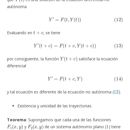
autónoma
(12)
Y
′
=
F
(
t
,
Y
(
t
)
)
t
+
c
Evaluando en
, se tiene
(13)
Y
′
(
t
+
c
)
=
F
(
t
+
c
,
Y
(
t
+
c
)
)
Y
(
t
+
c
)
por consiguiente, la función
satisface la ecuación
diferencial
(14)
Y
′
=
F
(
t
+
c
,
Y
)
12
y tal ecuación es diferente de la ecuación no autónoma (
).
Existencia y unicidad de las trayectorias.
Teorema
: Supongamos que cada una de las funciones
F
1
(
x
,
y
)
F
2
(
x
,
y
)
1
y
de un sistema autónomo plano (
) tiene