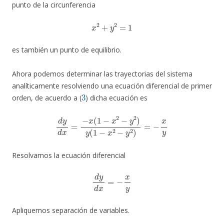
punto de la circunferencia
x
2
+
y
2
=
1
es también un punto de equilibrio.
Ahora podemos determinar las trayectorias del sistema
analíticamente resolviendo una ecuación diferencial de primer
3
orden, de acuerdo a (
) dicha ecuación es
d
y
d
x
=
−
x
(
1
−
x
2
−
y
2
)
y
(
1
−
x
2
−
y
2
)
=
−
x
y
Resolvamos la ecuación diferencial
d
y
d
x
=
−
x
y
Apliquemos separación de variables.