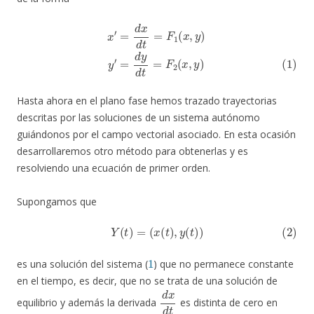
x
′
=
d
x
d
t
=
F
1
(
x
,
y
)
(1)
y
′
=
d
y
d
t
=
F
2
(
x
,
y
)
Hasta ahora en el plano fase hemos trazado trayectorias
descritas por las soluciones de un sistema autónomo
guiándonos por el campo vectorial asociado. En esta ocasión
desarrollaremos otro método para obtenerlas y es
resolviendo una ecuación de primer orden.
Supongamos que
(2)
Y
(
t
)
=
(
x
(
t
)
,
y
(
t
)
)
1
es una solución del sistema (
) que no permanece constante
en el tiempo, es decir, que no se trata de una solución de
d
x
d
t
equilibrio y además la derivada
es distinta de cero en