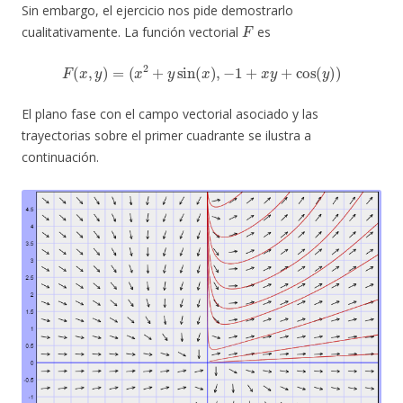
Sin embargo, el ejercicio nos pide demostrarlo
F
cualitativamente. La función vectorial
es
F
(
x
,
y
)
=
(
x
2
+
y
sin
(
x
)
,
−
1
+
x
y
+
cos
(
y
)
)
El plano fase con el campo vectorial asociado y las
trayectorias sobre el primer cuadrante se ilustra a
continuación.