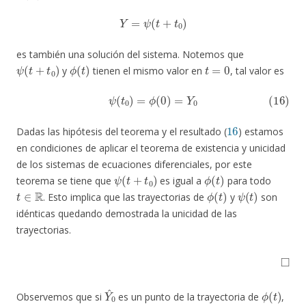
Y
=
ψ
(
t
+
t
0
)
es también una solución del sistema. Notemos que
ψ
(
t
+
t
0
)
ϕ
(
t
)
t
=
0
y
tienen el mismo valor en
, tal valor es
(16)
ψ
(
t
0
)
=
ϕ
(
0
)
=
Y
0
16
Dadas las hipótesis del teorema y el resultado (
) estamos
en condiciones de aplicar el teorema de existencia y unicidad
de los sistemas de ecuaciones diferenciales, por este
ψ
(
t
+
t
0
)
ϕ
(
t
)
teorema se tiene que
es igual a
para todo
t
∈
R
ϕ
(
t
)
ψ
(
t
)
. Esto implica que las trayectorias de
y
son
idénticas quedando demostrada la unicidad de las
trayectorias.
◻
Y
^
0
ϕ
(
t
)
Observemos que si
es un punto de la trayectoria de
,