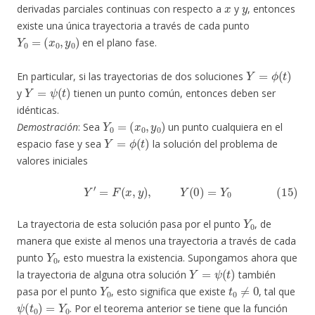
x
y
derivadas parciales continuas con respecto a
y
, entonces
existe una única trayectoria a través de cada punto
Y
0
=
(
x
0
,
y
0
)
en el plano fase.
Y
=
ϕ
(
t
)
En particular, si las trayectorias de dos soluciones
Y
=
ψ
(
t
)
y
tienen un punto común, entonces deben ser
idénticas.
Y
0
=
(
x
0
,
y
0
)
Demostración
: Sea
un punto cualquiera en el
Y
=
ϕ
(
t
)
espacio fase y sea
la solución del problema de
valores iniciales
(15)
Y
′
=
F
(
x
,
y
)
,
Y
(
0
)
=
Y
0
Y
0
La trayectoria de esta solución pasa por el punto
, de
manera que existe al menos una trayectoria a través de cada
Y
0
punto
, esto muestra la existencia. Supongamos ahora que
Y
=
ψ
(
t
)
la trayectoria de alguna otra solución
también
Y
0
t
0
≠
0
pasa por el punto
, esto significa que existe
, tal que
ψ
(
t
0
)
=
Y
0
. Por el teorema anterior se tiene que la función