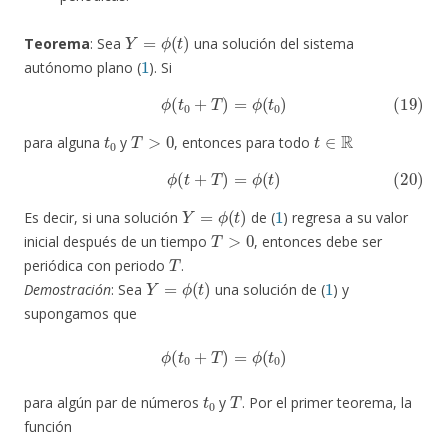
Y
=
ϕ
(
t
)
Teorema
: Sea
una solución del sistema
1
autónomo plano (
). Si
(19)
ϕ
(
t
0
+
T
)
=
ϕ
(
t
0
)
t
0
T
>
0
t
∈
R
para alguna
y
, entonces para todo
(20)
ϕ
(
t
+
T
)
=
ϕ
(
t
)
Y
=
ϕ
(
t
)
1
Es decir, si una solución
de (
) regresa a su valor
T
>
0
inicial después de un tiempo
, entonces debe ser
T
periódica con periodo
.
Y
=
ϕ
(
t
)
1
Demostración
: Sea
una solución de (
) y
supongamos que
ϕ
(
t
0
+
T
)
=
ϕ
(
t
0
)
t
0
T
para algún par de números
y
. Por el primer teorema, la
función