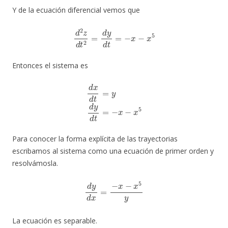
Y de la ecuación diferencial vemos que
d
2
z
d
t
2
=
d
y
d
t
=
−
x
−
x
5
Entonces el sistema es
d
x
d
t
=
y
d
y
d
t
=
−
x
−
x
5
Para conocer la forma explícita de las trayectorias
escribamos al sistema como una ecuación de primer orden y
resolvámosla.
d
y
d
x
=
−
x
−
x
5
y
La ecuación es separable.