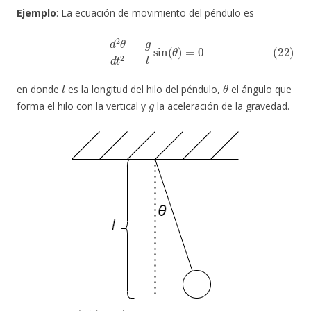
Ejemplo
: La ecuación de movimiento del péndulo es
(22)
d
2
θ
d
t
2
+
g
l
sin
(
θ
)
=
0
l
θ
en donde
es la longitud del hilo del péndulo,
el ángulo que
g
forma el hilo con la vertical y
la aceleración de la gravedad.