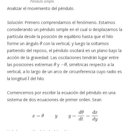
Péndulo simple.
Analizar el movimiento del péndulo.
Solución
: Primero comprendamos el fenómeno. Estamos
considerando un péndulo simple en el cual si desplazamos la
partícula desde la posición de equilibrio hasta que el hilo
θ
forme un ángulo
con la vertical, y luego la soltamos
partiendo del reposo, el péndulo oscilará en un plano bajo la
acción de la gravedad. Las oscilaciones tendrán lugar entre
θ
−
θ
las posiciones extremas
y
, simétricas respecto a la
vertical, a lo largo de un arco de circunferencia cuyo radio es
l
la longitud
del hilo.
Comencemos por escribir la ecuación del péndulo en una
sistema de dos ecuaciones de primer orden. Sean
x
=
θ
y
y
=
d
θ
d
t
=
d
x
d
y