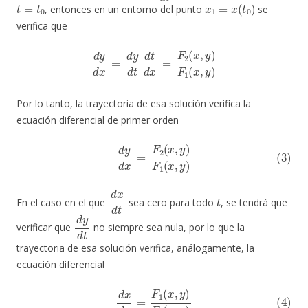
t
=
t
0
x
1
=
x
(
t
0
)
, entonces en un entorno del punto
se
verifica que
d
y
d
x
=
d
y
d
t
d
t
d
x
=
F
2
(
x
,
y
)
F
1
(
x
,
y
)
Por lo tanto, la trayectoria de esa solución verifica la
ecuación diferencial de primer orden
(3)
d
y
d
x
=
F
2
(
x
,
y
)
F
1
(
x
,
y
)
d
x
d
t
t
En el caso en el que
sea cero para todo
, se tendrá que
d
y
d
t
verificar que
no siempre sea nula, por lo que la
trayectoria de esa solución verifica, análogamente, la
ecuación diferencial
(4)
d
x
d
y
=
F
1
(
x
,
y
)
F
2
(
x
,
y
)