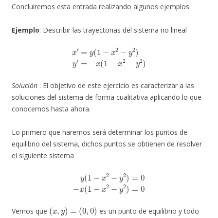
Concluiremos esta entrada realizando algunos ejemplos.
Ejemplo
: Describir las trayectorias del sistema no lineal
x
′
=
y
(
1
−
x
2
−
y
2
)
y
′
=
−
x
(
1
−
x
2
−
y
2
)
Solución
: El objetivo de este ejercicio es caracterizar a las
soluciones del sistema de forma cualitativa aplicando lo que
conocemos hasta ahora.
Lo primero que haremos será determinar los puntos de
equilibrio del sistema, dichos puntos se obtienen de resolver
el siguiente sistema
y
(
1
−
x
2
−
y
2
)
=
0
−
x
(
1
−
x
2
−
y
2
)
=
0
(
x
,
y
)
=
(
0
,
0
)
Vemos que
es un punto de equilibrio y todo