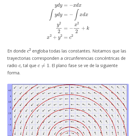
y
d
y
=
−
x
d
x
∫
y
d
y
=
−
∫
x
d
x
y
2
2
=
−
x
2
2
+
k
x
2
+
y
2
=
c
2
c
2
En donde
engloba todas las constantes. Notamos que las
trayectorias corresponden a circunferencias concéntricas de
c
c
≠
1
radio
, tal que
. El plano fase se ve de la siguiente
forma.