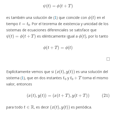
ψ
(
t
)
=
ϕ
(
t
+
T
)
1
ϕ
(
t
)
es también una solución de (
) que coincide con
en el
t
=
t
0
tiempo
. Por el teorema de existencia y unicidad de los
sistemas de ecuaciones diferenciales se satisface que
ψ
(
t
)
=
ϕ
(
t
+
T
)
ϕ
(
t
)
es idénticamente igual a
, por lo tanto
ϕ
(
t
+
T
)
=
ϕ
(
t
)
◻
(
x
(
t
)
,
y
(
t
)
)
Explícitamente vemos que si
es una solución del
1
t
0
t
0
+
T
sistema (
), que en dos instantes
y
toma el mismo
valor, entonces
(21)
(
x
(
t
)
,
y
(
t
)
)
=
(
x
(
t
+
T
)
,
y
(
t
+
T
)
)
t
∈
R
(
x
(
t
)
,
y
(
t
)
)
para todo
, es decir
es periódica.