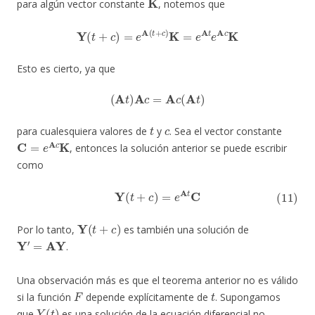
para algún vector constante
, notemos que
Y
(
t
+
c
)
=
e
A
(
t
+
c
)
K
=
e
A
t
e
A
c
K
Esto es cierto, ya que
(
A
t
)
A
c
=
A
c
(
A
t
)
t
c
para cualesquiera valores de
y
. Sea el vector constante
C
=
e
A
c
K
, entonces la solución anterior se puede escribir
como
(11)
Y
(
t
+
c
)
=
e
A
t
C
Y
(
t
+
c
)
Por lo tanto,
es también una solución de
Y
′
=
AY
.
Una observación más es que el teorema anterior no es válido
F
t
si la función
depende explícitamente de
. Supongamos
Y
(
t
)
que
es una solución de la ecuación diferencial no