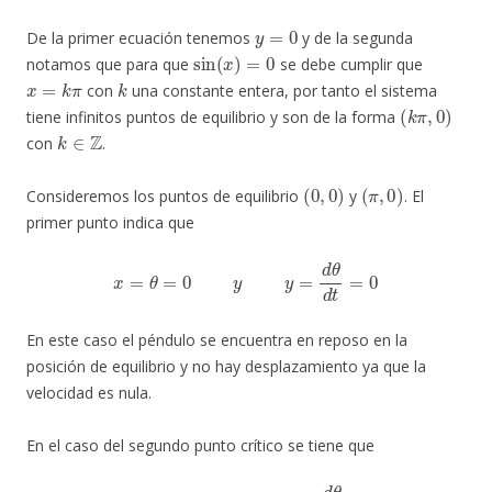
y
=
0
De la primer ecuación tenemos
y de la segunda
sin
(
x
)
=
0
notamos que para que
se debe cumplir que
x
=
k
π
k
con
una constante entera, por tanto el sistema
(
k
π
,
0
)
tiene infinitos puntos de equilibrio y son de la forma
k
∈
Z
con
.
(
0
,
0
)
(
π
,
0
)
Consideremos los puntos de equilibrio
y
. El
primer punto indica que
x
=
θ
=
0
y
y
=
d
θ
d
t
=
0
En este caso el péndulo se encuentra en reposo en la
posición de equilibrio y no hay desplazamiento ya que la
velocidad es nula.
En el caso del segundo punto crítico se tiene que
x
=
θ
=
π
y
y
=
d
θ
d
t
=
0