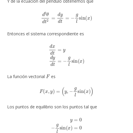
Y de la ecuación del péndulo obtenemos que
d
2
θ
d
t
2
=
d
y
d
t
=
−
g
l
sin
(
x
)
Entonces el sistema correspondiente es
d
x
d
t
=
y
d
y
d
t
=
−
g
l
sin
(
x
)
F
La función vectorial
es
F
(
x
,
y
)
=
(
y
,
−
g
l
sin
(
x
)
)
Los puntos de equilibrio son los puntos tal que
y
=
0
−
g
l
sin
(
x
)
=
0