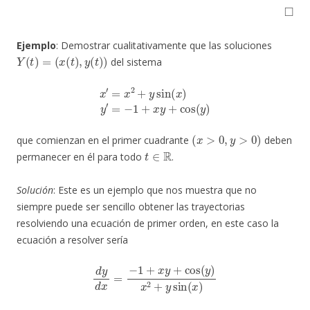
◻
Ejemplo
: Demostrar cualitativamente que las soluciones
Y
(
t
)
=
(
x
(
t
)
,
y
(
t
)
)
del sistema
x
′
=
x
2
+
y
sin
(
x
)
y
′
=
−
1
+
x
y
+
cos
(
y
)
(
x
>
0
,
y
>
0
)
que comienzan en el primer cuadrante
deben
t
∈
R
permanecer en él para todo
.
Solución
: Este es un ejemplo que nos muestra que no
siempre puede ser sencillo obtener las trayectorias
resolviendo una ecuación de primer orden, en este caso la
ecuación a resolver sería
d
y
d
x
=
−
1
+
x
y
+
cos
(
y
)
x
2
+
y
sin
(
x
)