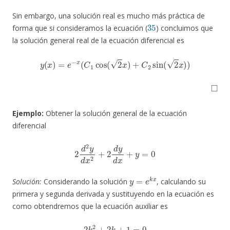
Sin embargo, una solución real es mucho más práctica de
35
forma que si consideramos la ecuación (
) concluimos que
la solución general real de la ecuación diferencial es
y
(
x
)
=
e
−
x
(
C
1
cos
(
2
x
)
+
C
2
sin
(
2
x
)
)
◻
Ejemplo:
Obtener la solución general de la ecuación
diferencial
2
d
2
y
d
x
2
+
2
d
y
d
x
+
y
=
0
y
=
e
k
x
Solución:
Considerando la solución
, calculando su
primera y segunda derivada y sustituyendo en la ecuación es
como obtendremos que la ecuación auxiliar es
2
k
2
+
2
k
+
1
=
0