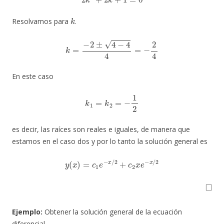
k
Resolvamos para
.
k
=
−
2
±
4
−
4
4
=
−
2
4
En este caso
k
1
=
k
2
=
−
1
2
es decir, las raíces son reales e iguales, de manera que
estamos en el caso dos y por lo tanto la solución general es
y
(
x
)
=
c
1
e
−
x
/
2
+
c
2
x
e
−
x
/
2
◻
Ejemplo:
Obtener la solución general de la ecuación
diferencial