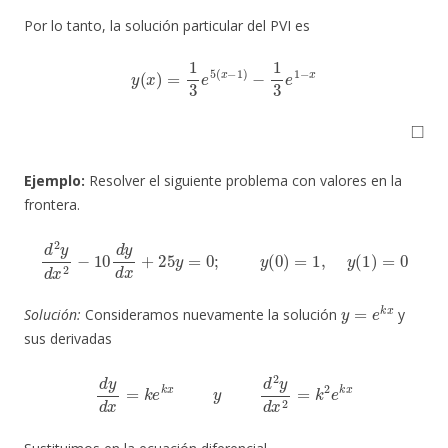
Por lo tanto, la solución particular del PVI es
y
(
x
)
=
1
3
e
5
(
x
−
1
)
−
1
3
e
1
−
x
◻
Ejemplo:
Resolver el siguiente problema con valores en la
frontera.
d
2
y
d
x
2
−
10
d
y
d
x
+
25
y
=
0
;
y
(
0
)
=
1
,
y
(
1
)
=
0
y
=
e
k
x
Solución:
Consideramos nuevamente la solución
y
sus derivadas
d
y
d
x
=
k
e
k
x
y
d
2
y
d
x
2
=
k
2
e
k
x