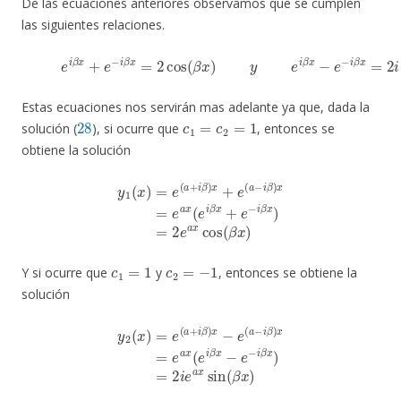
De las ecuaciones anteriores observamos que se cumplen
las siguientes relaciones.
(32)
e
i
β
x
+
e
−
i
β
x
=
2
cos
(
β
x
)
y
e
i
β
x
−
e
−
i
β
x
=
2
i
sin
(
Estas ecuaciones nos servirán mas adelante ya que, dada la
28
c
1
=
c
2
=
1
solución (
), si ocurre que
, entonces se
obtiene la solución
y
1
(
x
)
=
e
(
a
+
i
β
)
x
+
e
(
a
−
i
β
)
x
(
=
β
e
x
a
)
x
(
e
i
β
x
+
e
−
i
β
x
)
=
2
e
a
x
cos
c
1
=
1
c
2
=
−
1
Y si ocurre que
y
, entonces se obtiene la
solución
y
2
(
x
)
=
e
(
a
+
i
β
)
x
−
e
(
a
−
i
β
)
x
(
=
β
e
x
a
)
x
(
e
i
β
x
−
e
−
i
β
x
)
=
2
i
e
a
x
sin