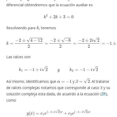
diferencial obtendremos que la ecuación auxiliar es
k
2
+
2
k
+
3
=
0
k
Resolviendo para
, tenemos
k
=
−
2
±
4
−
12
2
=
−
2
±
−
8
2
=
−
2
±
2
i
2
2
=
−
1
±
i
2
Las raíces son
k
1
=
−
1
+
i
2
y
k
2
=
−
1
−
i
2
α
=
−
1
β
=
2
Así mismo, identificamos que
y
. Al tratarse
de raíces complejas notamos que corresponde al caso 3 y su
28
solución compleja esta dada, de acuerdo a la ecuación (
),
como
y
(
x
)
=
c
1
e
(
−
1
+
i
2
)
x
+
c
2
e
(
−
1
−
i
2
)
x