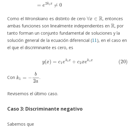
∀
x
∈
R
Como el Wronskiano es distinto de cero
, entonces
R
ambas funciones son linealmente independientes en
, por
tanto forman un conjunto fundamental de soluciones y la
11
solución general de la ecuación diferencial (
), en el caso en
el que el discriminante es cero, es
(20)
y
(
x
)
=
c
1
e
k
1
x
+
c
2
x
e
k
1
x
k
1
=
−
b
2
a
Con
.
Revisemos el último caso.
Caso 3: Discriminante negativo
Sabemos que