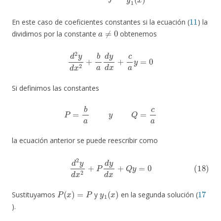
11
En este caso de coeficientes constantes si la ecuación (
) la
a
≠
0
dividimos por la constante
obtenemos
d
2
y
d
x
2
+
b
a
d
y
d
x
+
c
a
y
=
0
Si definimos las constantes
P
=
b
a
y
Q
=
c
a
la ecuación anterior se puede reescribir como
(18)
d
2
y
d
x
2
+
P
d
y
d
x
+
Q
y
=
0
P
(
x
)
=
P
y
1
(
x
)
17
Sustituyamos
y
en la segunda solución (
).