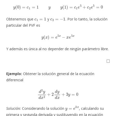
y
(
0
)
=
c
1
=
1
y
y
(
1
)
=
c
1
e
5
+
c
2
e
5
=
0
c
1
=
1
c
2
=
−
1
Obtenemos que
y
. Por lo tanto, la solución
particular del PVF es
y
(
x
)
=
e
5
x
−
x
e
5
x
Y además es única al no depender de ningún parámetro libre.
◻
Ejemplo:
Obtener la solución general de la ecuación
diferencial
d
2
y
d
x
2
+
2
d
y
d
x
+
3
y
=
0
y
=
e
k
x
Solución:
Considerando la solución
, calculando su
primera y segunda derivada y sustituyendo en la ecuación