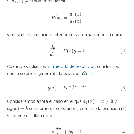
Si
podemos definir
P
(
x
)
=
a
0
(
x
)
a
1
(
x
)
y reescribir la ecuación anterior en su forma canónica como
(2)
d
y
d
x
+
P
(
x
)
y
=
0
Cuando estudiamos su
méto
do de resolución
concluimos
2
que la solución general de la ecuación (
) es
(3)
y
(
x
)
=
k
e
−
∫
P
(
x
)
d
x
a
1
(
x
)
=
a
≠
0
Consideremos ahora el caso en el que
y
a
0
(
x
)
=
b
1
son números constantes, con esto la ecuación (
)
se puede escribir como
(4)
a
d
y
d
x
+
b
y
=
0