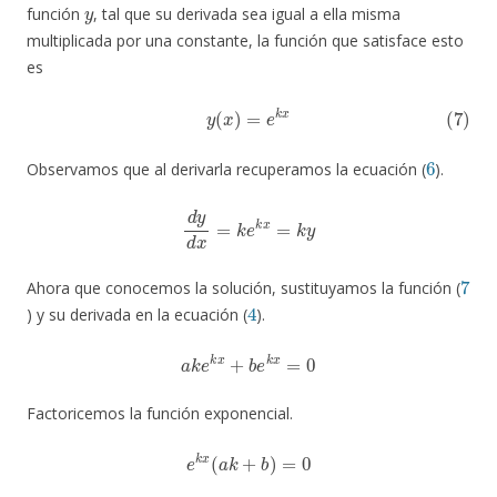
y
función
, tal que su derivada sea igual a ella misma
multiplicada por una constante, la función que satisface esto
es
(7)
y
(
x
)
=
e
k
x
6
Observamos que al derivarla recuperamos la ecuación (
).
d
y
d
x
=
k
e
k
x
=
k
y
7
Ahora que conocemos la solución, sustituyamos la función (
4
) y su derivada en la ecuación (
).
a
k
e
k
x
+
b
e
k
x
=
0
Factoricemos la función exponencial.
e
k
x
(
a
k
+
b
)
=
0