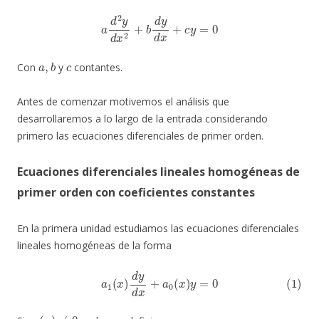
a
d
2
y
d
x
2
+
b
d
y
d
x
+
c
y
=
0
a
,
b
c
Con
y
contantes.
Antes de comenzar motivemos el análisis que
desarrollaremos a lo largo de la entrada considerando
primero las ecuaciones diferenciales de primer orden.
Ecuaciones diferenciales lineales homogéneas de
primer orden con coeficientes constantes
En la primera unidad estudiamos las ecuaciones diferenciales
lineales homogéneas de la forma
(1)
a
1
(
x
)
d
y
d
x
+
a
0
(
x
)
y
=
0
a
1
(
x
)
≠
0