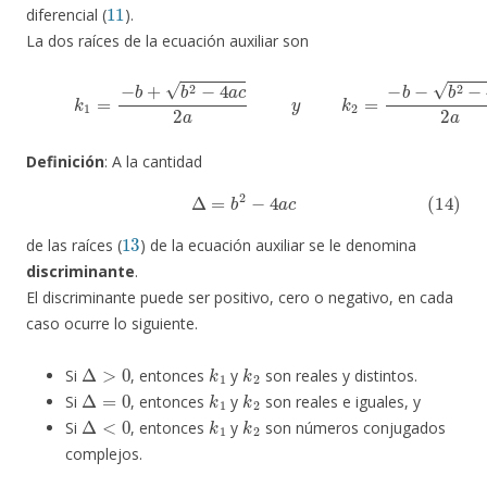
11
diferencial (
).
La dos raíces de la ecuación auxiliar son
(13)
k
1
=
−
b
+
b
2
−
4
a
c
2
a
y
k
2
=
−
b
−
b
2
−
4
a
c
2
a
Definición
: A la cantidad
(14)
Δ
=
b
2
−
4
a
c
13
de las raíces (
) de la ecuación auxiliar se le denomina
discriminante
.
El discriminante puede ser positivo, cero o negativo, en cada
caso ocurre lo siguiente.
Δ
>
0
k
1
k
2
Si
, entonces
y
son reales y distintos.
Δ
=
0
k
1
k
2
Si
, entonces
y
son reales e iguales, y
Δ
<
0
k
1
k
2
Si
, entonces
y
son números conjugados
complejos.