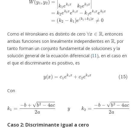
∀
x
∈
R
Como el Wronskiano es distinto de cero
, entonces
R
ambas funciones son linealmente independientes en
, por
tanto forman un conjunto fundamental de soluciones y la
11
solución general de la ecuación diferencial (
), en el caso en
el que el discriminante es positivo, es
(15)
y
(
x
)
=
c
1
e
k
1
x
+
c
2
e
k
2
x
Con
k
1
=
−
b
+
b
2
−
4
a
c
2
a
y
k
2
=
−
b
−
b
2
−
4
a
c
2
a
Caso 2: Discriminante igual a cero