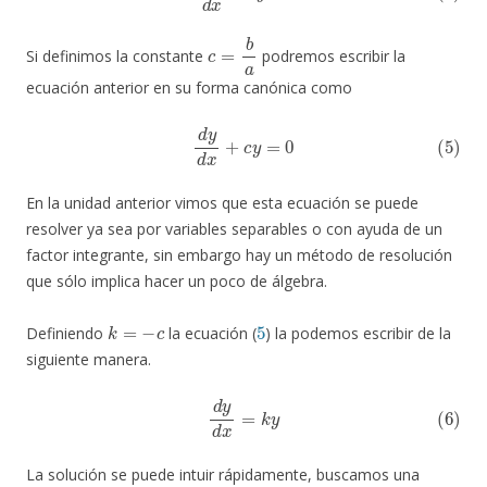
c
=
b
a
Si definimos la constante
podremos escribir la
ecuación anterior en su forma canónica como
(5)
d
y
d
x
+
c
y
=
0
En la unidad anterior vimos que esta ecuación se puede
resolver ya sea por variables separables o con ayuda de un
factor integrante, sin embargo hay un método de resolución
que sólo implica hacer un poco de álgebra.
k
=
−
c
5
Definiendo
la ecuación (
) la podemos escribir de la
siguiente manera.
(6)
d
y
d
x
=
k
y
La solución se puede intuir rápidamente, buscamos una