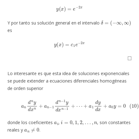
y
(
x
)
=
e
−
2
x
δ
=
(
−
∞
,
∞
)
Y por tanto su solución general en el intervalo
es
y
(
x
)
=
c
1
e
−
2
x
◻
Lo interesante es que esta idea de soluciones exponenciales
se puede extender a ecuaciones diferenciales homogéneas
de orden superior
(10)
a
n
d
n
y
d
x
n
+
a
n
−
1
d
n
−
1
y
d
x
n
−
1
+
⋯
+
a
1
d
y
d
x
+
a
0
y
=
0
a
i
i
=
0
,
1
,
2
,
…
,
n
donde los coeficientes
,
, son constantes
a
n
≠
0
reales y
.