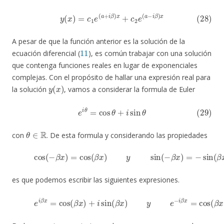
(28)
y
(
x
)
=
c
1
e
(
a
+
i
β
)
x
+
c
2
e
(
a
−
i
β
)
x
A pesar de que la función anterior es la solución de la
11
ecuación diferencial (
), es común trabajar con una solución
que contenga funciones reales en lugar de exponenciales
complejas. Con el propósito de hallar una expresión real para
y
(
x
)
la solución
, vamos a considerar la formula de Euler
(29)
e
i
θ
=
cos
θ
+
i
sin
θ
θ
∈
R
con
. De esta formula y considerando las propiedades
(30)
cos
(
−
β
x
)
=
cos
(
β
x
)
y
sin
(
−
β
x
)
=
−
sin
(
β
x
)
es que podemos escribir las siguientes expresiones.
(31)
e
i
β
x
=
cos
(
β
x
)
+
i
sin
(
β
x
)
y
e
−
i
β
x
=
cos
(
β
x
)
−
i