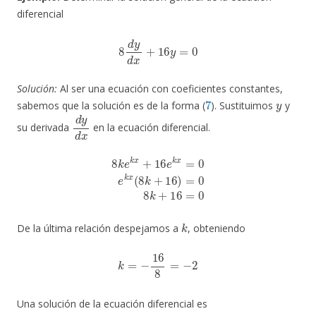
diferencial
8
d
y
d
x
+
16
y
=
0
Solución:
Al ser una ecuación con coeficientes constantes,
7
y
sabemos que la solución es de la forma (
). Sustituimos
y
d
y
d
x
su derivada
en la ecuación diferencial.
8
k
e
k
x
+
16
e
k
x
=
0
e
k
x
(
8
k
+
16
)
=
0
8
k
+
16
=
0
k
De la última relación despejamos a
, obteniendo
k
=
−
16
8
=
−
2
Una solución de la ecuación diferencial es