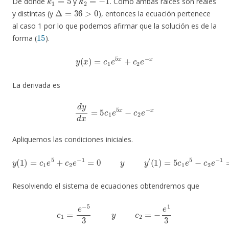
De donde
y
. Como ambas raíces son reales
Δ
=
36
>
0
y distintas (y
), entonces la ecuación pertenece
al caso 1 por lo que podemos afirmar que la solución es de la
15
forma (
).
y
(
x
)
=
c
1
e
5
x
+
c
2
e
−
x
La derivada es
d
y
d
x
=
5
c
1
e
5
x
−
c
2
e
−
x
Apliquemos las condiciones iniciales.
y
(
1
)
=
c
1
e
5
+
c
2
e
−
1
=
0
y
y
′
(
1
)
=
5
c
1
e
5
−
c
2
e
−
1
=
2
Resolviendo el sistema de ecuaciones obtendremos que
c
1
=
e
−
5
3
y
c
2
=
−
e
1
3