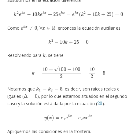
Sustituimos en la ecuación diferencial.
k
2
e
k
x
−
10
k
e
k
x
+
25
e
k
x
=
e
k
x
(
k
2
−
10
k
+
25
)
=
0
e
k
x
≠
0
,
∀
x
∈
R
Como
, entonces la ecuación auxiliar es
k
2
−
10
k
+
25
=
0
k
Resolviendo para
, se tiene
k
=
10
±
100
−
100
2
=
10
2
=
5
k
1
=
k
2
=
5
Notamos que
, es decir, son raíces reales e
Δ
=
0
iguales (
), por lo que estamos situados en el segundo
20
caso y la solución está dada por la ecuación (
).
y
(
x
)
=
c
1
e
5
x
+
c
2
x
e
5
x
Apliquemos las condiciones en la frontera.