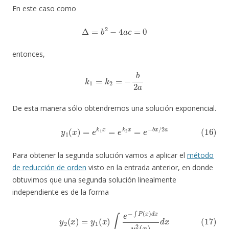
En este caso como
Δ
=
b
2
−
4
a
c
=
0
entonces,
k
1
=
k
2
=
−
b
2
a
De esta manera sólo obtendremos una solución exponencial.
(16)
y
1
(
x
)
=
e
k
1
x
=
e
k
2
x
=
e
−
b
x
/
2
a
Para obtener la segunda solución vamos a aplicar el
método
de reducción de orden
visto en la entrada anterior, en donde
obtuvimos que una segunda solución linealmente
independiente es de la forma
(17)
y
2
(
x
)
=
y
1
(
x
)
∫
e
−
∫
P
(
x
)
d
x
y
1
2
(
x
)
d
x