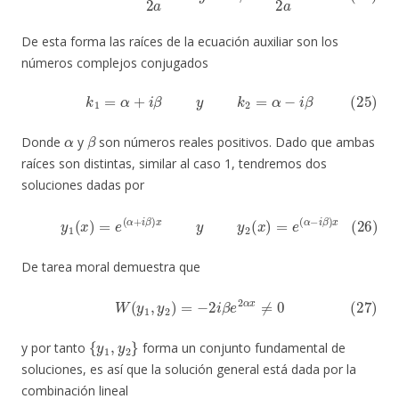
De esta forma las raíces de la ecuación auxiliar son los
números complejos conjugados
(25)
k
1
=
α
+
i
β
y
k
2
=
α
−
i
β
α
β
Donde
y
son números reales positivos. Dado que ambas
raíces son distintas, similar al caso 1, tendremos dos
soluciones dadas por
(26)
y
1
(
x
)
=
e
(
α
+
i
β
)
x
y
y
2
(
x
)
=
e
(
α
−
i
β
)
x
De tarea moral demuestra que
(27)
W
(
y
1
,
y
2
)
=
−
2
i
β
e
2
α
x
≠
0
{
y
1
,
y
2
}
y por tanto
forma un conjunto fundamental de
soluciones, es así que la solución general está dada por la
combinación lineal