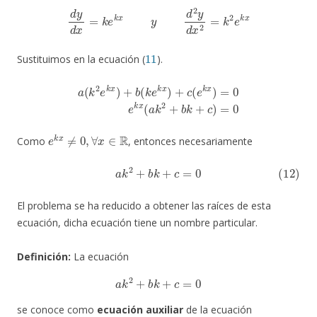
d
y
d
x
=
k
e
k
x
y
d
2
y
d
x
2
=
k
2
e
k
x
11
Sustituimos en la ecuación (
).
a
(
k
2
e
k
x
)
+
b
(
k
e
k
x
)
+
c
(
e
k
x
)
=
0
e
k
x
(
a
k
2
+
b
k
+
c
)
=
0
e
k
x
≠
0
,
∀
x
∈
R
Como
, entonces necesariamente
(12)
a
k
2
+
b
k
+
c
=
0
El problema se ha reducido a obtener las raíces de esta
ecuación, dicha ecuación tiene un nombre particular.
Definición:
La ecuación
a
k
2
+
b
k
+
c
=
0
se conoce como
ecuación auxiliar
de la ecuación