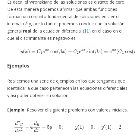
Es decir, el Wronskiano de las soluciones es distinto de cero.
De esta manera podemos afirmar que ambas funciones
forman un conjunto fundamental de soluciones en cierto
δ
intervalo
y, por lo tanto, podemos concluir que la solución
11
general
real
de la ecuación diferencial (
) en el caso en el
que el discriminante es negativo es
(35)
y
(
x
)
=
C
1
e
a
x
cos
(
β
x
)
+
C
2
e
a
x
sin
(
β
x
)
=
e
a
x
(
C
1
cos
Ejemplos
Realicemos una serie de ejemplos en los que tengamos que
identificar a que caso pertenecen las ecuaciones diferenciales
y así poder obtener su solución.
Ejemplo:
Resolver el siguiente
problema con valores iniciales.
d
2
y
d
x
2
−
4
d
y
d
x
−
5
y
=
0
;
y
(
1
)
=
0
,
y
′
(
1
)
=
2