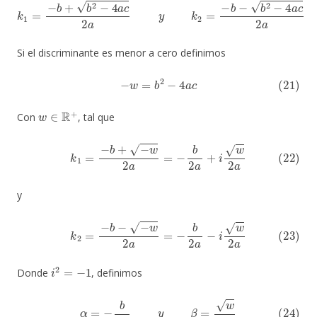
k
1
=
−
b
+
b
2
−
4
a
c
2
a
y
k
2
=
−
b
−
b
2
−
4
a
c
2
a
Si el discriminante es menor a cero definimos
(21)
−
w
=
b
2
−
4
a
c
w
∈
R
+
Con
, tal que
(22)
k
1
=
−
b
+
−
w
2
a
=
−
b
2
a
+
i
w
2
a
y
(23)
k
2
=
−
b
−
−
w
2
a
=
−
b
2
a
−
i
w
2
a
i
2
=
−
1
Donde
, definimos
(24)
α
=
−
b
2
a
y
β
=
w
2
a