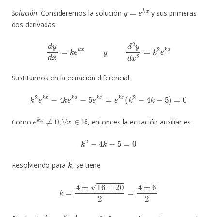
y
=
e
k
x
Solución
: Consideremos la solución
y sus primeras
dos derivadas
d
y
d
x
=
k
e
k
x
y
d
2
y
d
x
2
=
k
2
e
k
x
Sustituimos en la ecuación diferencial.
k
2
e
k
x
−
4
k
e
k
x
−
5
e
k
x
=
e
k
x
(
k
2
−
4
k
−
5
)
=
0
e
k
x
≠
0
,
∀
x
∈
R
Como
, entonces la ecuación auxiliar es
k
2
−
4
k
−
5
=
0
k
Resolviendo para
, se tiene
k
=
4
±
16
+
20
2
=
4
±
6
2
k
1
=
5
k
2
=
−
1