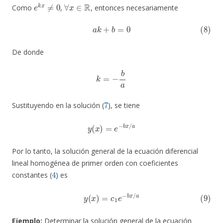
e
k
x
≠
0
∀
x
∈
R
Como
,
, entonces necesariamente
(8)
a
k
+
b
=
0
De donde
k
=
−
b
a
7
Sustituyendo en la solución (
), se tiene
y
(
x
)
=
e
−
b
x
/
a
Por lo tanto, la solución general de la ecuación diferencial
lineal homogénea de primer orden con coeficientes
4
constantes (
) es
(9)
y
(
x
)
=
c
1
e
−
b
x
/
a
Ejemplo:
Determinar la solución general de la ecuación