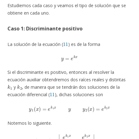
Estudiemos cada caso y veamos el tipo de solución que se
obtiene en cada uno.
Caso 1: Discriminante positivo
11
La solución de la ecuación (
) es de la forma
y
=
e
k
x
Si el discriminante es positivo, entonces al resolver la
ecuación auxiliar obtendremos dos raíces reales y distintas
k
1
k
2
y
, de manera que se tendrán dos soluciones de la
11
ecuación diferencial (
), dichas soluciones son
y
1
(
x
)
=
e
k
1
x
y
y
2
(
x
)
=
e
k
2
x
Notemos lo siguiente.
W
(
y
1
,
y
2
)
=
k
|
1
e
e
k
k
1
1
x
x
e
e
k
k
2
2
x
x
k
=
1
(
k
e
2
k
−
1
k
x
1
k
)
2
e
e
(
k
k
1
2
+
x
|
k
=
2
k
)
x
2
≠
e
0
k
2
x
e
k
1
x
−