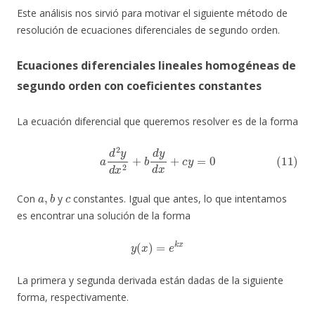
Este análisis nos sirvió para motivar el siguiente método de
resolución de ecuaciones diferenciales de segundo orden.
Ecuaciones diferenciales lineales homogéneas de
segundo orden con coeficientes constantes
La ecuación diferencial que queremos resolver es de la forma
(11)
a
d
2
y
d
x
2
+
b
d
y
d
x
+
c
y
=
0
a
,
b
c
Con
y
constantes. Igual que antes, lo que intentamos
es encontrar una solución de la forma
y
(
x
)
=
e
k
x
La primera y segunda derivada están dadas de la siguiente
forma, respectivamente.