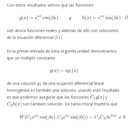
Con estos resultados vemos que las funciones
(33)
g
(
x
)
=
e
α
x
cos
(
β
x
)
y
h
(
x
)
=
e
α
x
sin
(
β
x
)
son ahora funciones reales y además de ello son soluciones
11
de la ecuación diferencial (
).
En la primer entrada de esta segunda unidad demostramos
que un múltiplo constante
y
(
x
)
=
c
y
1
(
x
)
y
1
de una solución
de una ecuación diferencial lineal
homogénea es también una solución, usando este resultado
C
1
g
(
x
)
es que podemos asegurar que las funciones
y
C
2
h
(
x
)
son también solución. De tarea moral muestra que
(34)
W
(
C
1
e
α
x
cos
(
β
x
)
,
C
2
e
α
x
sin
(
β
x
)
)
=
C
1
C
2
β
e
2
α
x
≠
0