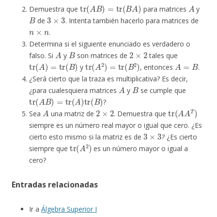
tr
(
A
B
)
=
tr
(
B
A
)
A
Demuestra que
para matrices
y
B
3
×
3
de
. Intenta también hacerlo para matrices de
n
×
n
.
Determina si el siguiente enunciado es verdadero o
A
B
2
×
2
falso. Si
y
son matrices de
tales que
tr
(
A
)
=
tr
(
B
)
tr
(
A
2
)
=
tr
(
B
2
)
A
=
B
y
, entonces
.
¿Será cierto que la traza es multiplicativa? Es decir,
A
B
¿para cualesquiera matrices
y
se cumple que
tr
(
A
B
)
=
tr
(
A
)
tr
(
B
)
?
A
2
×
2
tr
(
A
A
T
)
Sea
una matriz de
. Demuestra que
siempre es un número real mayor o igual que cero. ¿Es
3
×
3
cierto esto mismo si la matriz es de
? ¿Es cierto
tr
(
A
2
)
siempre que
es un número mayor o igual a
cero?
Entradas relacionadas
Ir a
Álgebra Superior I