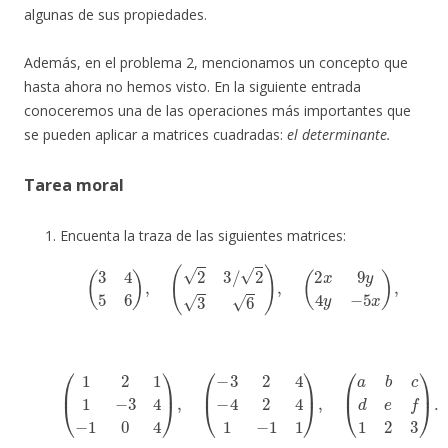
algunas de sus propiedades.
Además, en el problema 2, mencionamos un concepto que
hasta ahora no hemos visto. En la siguiente entrada
conoceremos una de las operaciones más importantes que
se pueden aplicar a matrices cuadradas:
el determinante.
Tarea moral
Encuenta la traza de las siguientes matrices:
(
3
4
5
6
)
,
(
2
3
/
2
3
6
)
,
(
2
x
9
y
4
y
−
5
x
)
,
(
1
2
1
1
−
3
4
−
1
0
4
)
,
(
−
3
2
4
−
4
2
4
1
−
1
1
)
,
(
a
b
c
d
e
f
1
2
3
)
.