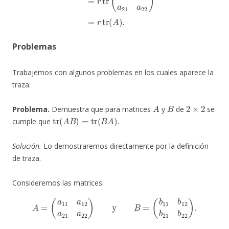
Problemas
Trabajemos con algunos problemas en los cuales aparece la
traza:
A
B
2
×
2
Problema.
Demuestra que para matrices
y
de
se
tr
(
A
B
)
=
tr
(
B
A
)
cumple que
.
Solución.
Lo demostraremos directamente por la definición
de traza.
Consideremos las matrices
A
=
(
a
11
a
12
a
21
a
22
)
y
B
=
(
b
11
b
12
b
21
b
22
)
.