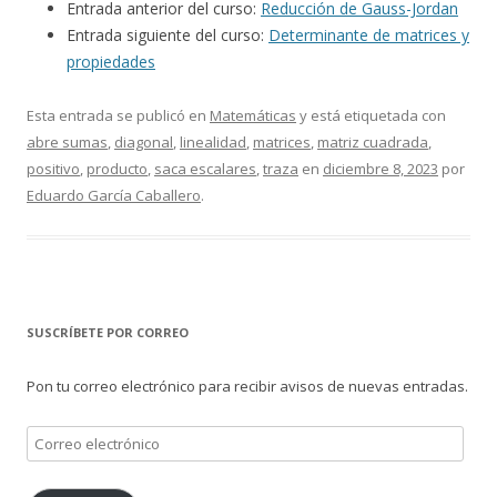
Entrada anterior del curso:
Reducción de Gauss-Jordan
Entrada siguiente del curso:
Determinante de matrices y
propiedades
Esta entrada se publicó en
Matemáticas
y está etiquetada con
abre sumas
,
diagonal
,
linealidad
,
matrices
,
matriz cuadrada
,
positivo
,
producto
,
saca escalares
,
traza
en
diciembre 8, 2023
por
Eduardo García Caballero
.
SUSCRÍBETE POR CORREO
Pon tu correo electrónico para recibir avisos de nuevas entradas.
Correo
electrónico