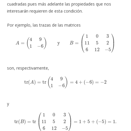
cuadradas pues más adelante las propiedades que nos
interesarán requieren de esta condición.
Por ejemplo, las trazas de las matrices
A
=
(
4
9
1
−
6
)
y
B
=
(
1
0
3
11
5
2
6
12
−
5
)
son, respectivamente,
tr
(
A
)
=
tr
(
4
9
1
−
6
)
=
4
+
(
−
6
)
=
−
2
y
tr
(
B
)
=
tr
(
1
0
3
11
5
2
6
12
−
5
)
=
1
+
5
+
(
−
5
)
=
1.