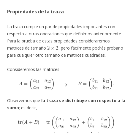
Propiedades de la traza
La traza cumple un par de propiedades importantes con
respecto a otras operaciones que definimos anteriormente.
Para la prueba de estas propiedades consideraremos
2
×
2
matrices de tamaño
, pero fácilmente podrás probarlo
para cualquier otro tamaño de matrices cuadradas.
Consideremos las matrices
A
=
(
a
11
a
12
a
21
a
22
)
y
B
=
(
b
11
b
12
b
21
b
22
)
.
Observemos que
la traza se distribuye con respecto a la
suma
; es decir,
(
(
b
b
11
11
22
b
+
+
12
b
b
22
22
b
21
)
)
=
=
tr
tr
(
b
(
a
A
22
(
11
a
+
11
B
)
+
)
)
=
b
=
a
tr
11
tr
12
=
(
tr
(
a
(
)
a
a
11
(
+
A
21
11
(
a
)
+
+
22
a
a
b
tr
22
12
11
(
+
B
b
)
a
)
a
+
.
22
21
12
tr
(
)
a
b
+
=
22
b
11
(
a
12
11
)
b
+
a
12
+
21
a
b
22
+
21
b
)
+
21
b
22
a
)