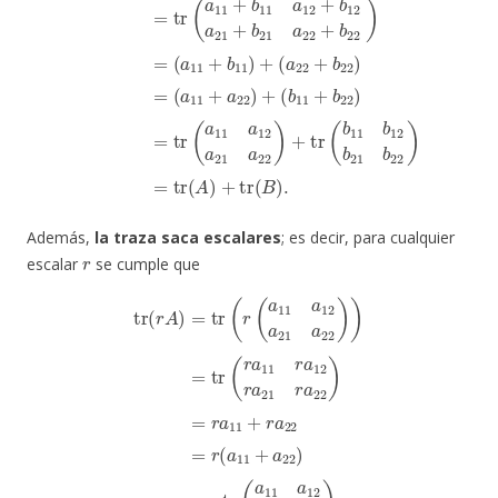
Además,
la traza saca escalares
; es decir, para cualquier
r
escalar
se cumple que
=
tr
r
(
a
r
11
A
)
=
+
tr
r
a
(
r
22
(
a
11
=
r
(
a
a
12
11
a
+
21
a
22
a
22
)
=
)
.
r
)
tr
)
=
(
tr
a
11
(
r
a
a
11
12
r
a
a
12
21
r
a
a
22
21
)
=
r
a
r
tr
22
(
A
)