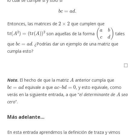
lo cual se cumple si y sólo si
b
c
=
a
d
.
2
×
2
Entonces, las matrices de
que cumplen que
tr
(
A
2
)
=
(
tr
(
A
)
)
2
(
a
b
c
d
)
son aquellas de la forma
tales
b
c
=
a
d
que
. ¿Podrías dar un ejemplo de una matriz que
cumpla esto?
◻
A
Nota
.
El hecho de que la matriz
anterior cumpla que
b
c
=
a
d
a
c
–
b
d
=
0
equivale a que
, y esto equivale, como
A
verás en la siguiente entrada, a que “
el determinante de
sea
cero
”.
Más adelante…
En esta entrada aprendimos la definición de traza y vimos