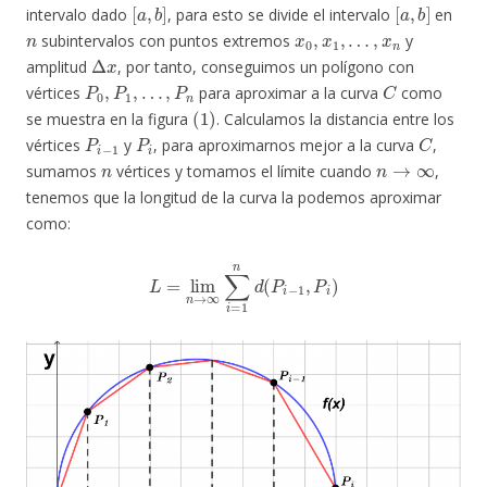
[
a
,
b
]
[
a
,
b
]
intervalo dado
, para esto se divide el intervalo
en
n
x
0
,
x
1
,
…
,
x
n
subintervalos con puntos extremos
y
Δ
x
amplitud
, por tanto, conseguimos un polígono con
P
0
,
P
1
,
…
,
P
n
C
vértices
para aproximar a la curva
como
(
1
)
se muestra en la figura
. Calculamos la distancia entre los
P
i
−
1
P
i
C
vértices
y
, para aproximarnos mejor a la curva
,
n
n
→
∞
sumamos
vértices y tomamos el límite cuando
,
tenemos que la longitud de la curva la podemos aproximar
como:
L
=
lim
n
→
∞
∑
i
=
1
n
d
(
P
i
−
1
,
P
i
)