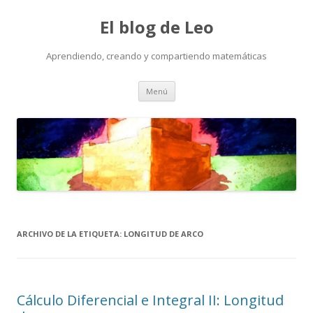
El blog de Leo
Aprendiendo, creando y compartiendo matemáticas
Saltar
Menú
al
contenido
ARCHIVO DE LA ETIQUETA:
LONGITUD DE ARCO
Cálculo Diferencial e Integral II: Longitud