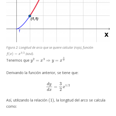
Figura 2: Longitud de arco que se quiere calcular (rojo), función
f
(
x
)
=
x
3
/
2
(azul).
y
2
=
x
3
⇒
y
=
x
3
2
Tenemos que
Derivando la función anterior, se tiene que:
d
y
d
x
=
3
2
x
1
/
2
(
1
)
Así, utilizando la relación
, la longitud del arco se calcula
como:
L
=
∫
1
4
1
+
(
3
2
x
1
/
2
)
2
d
x