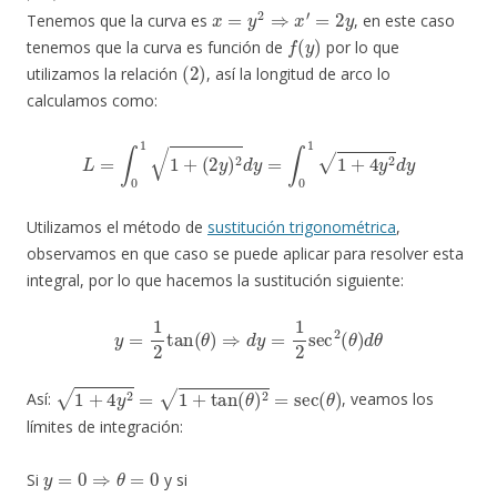
x
=
y
2
⇒
x
′
=
2
y
Tenemos que la curva es
, en este caso
f
(
y
)
tenemos que la curva es función de
por lo que
(
2
)
utilizamos la relación
, así la longitud de arco lo
calculamos como:
L
=
∫
0
1
1
+
(
2
y
)
2
d
y
=
∫
0
1
1
+
4
y
2
d
y
Utilizamos el método de
sustitución trigonométrica
,
observamos en que caso se puede aplicar para resolver esta
integral, por lo que hacemos la sustitución siguiente:
y
=
1
2
tan
(
θ
)
⇒
d
y
=
1
2
sec
2
(
θ
)
d
θ
1
+
4
y
2
=
1
+
tan
(
θ
)
2
=
sec
(
θ
)
Así:
, veamos los
límites de integración:
y
=
0
⇒
θ
=
0
Si
y si
y
=
1
⇒
tan
(
θ
)
=
2
⇒
θ
=
a
r
c
t
a
n
(
2
)