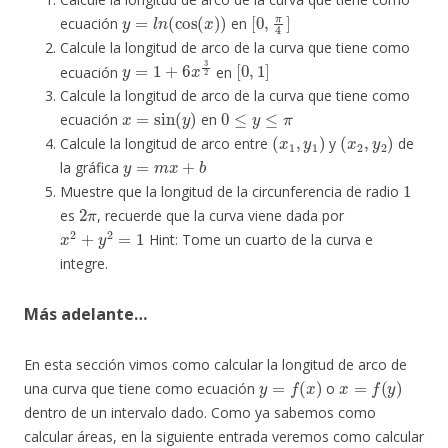
y
=
l
n
(
cos
(
x
)
)
[
0
,
π
4
]
ecuación
en
Calcule la longitud de arco de la curva que tiene como
y
=
1
+
6
x
3
2
[
0
,
1
]
ecuación
en
Calcule la longitud de arco de la curva que tiene como
x
=
sin
(
y
)
0
≤
y
≤
π
ecuación
en
(
x
1
,
y
1
)
(
x
2
,
y
2
)
Calcule la longitud de arco entre
y
de
y
=
m
x
+
b
la gráfica
1
Muestre que la longitud de la circunferencia de radio
2
π
es
, recuerde que la curva viene dada por
x
2
+
y
2
=
1
Hint: Tome un cuarto de la curva e
integre.
Más adelante…
En esta sección vimos como calcular la longitud de arco de
y
=
f
(
x
)
x
=
f
(
y
)
una curva que tiene como ecuación
o
dentro de un intervalo dado. Como ya sabemos como
calcular áreas, en la siguiente entrada veremos como calcular