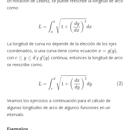
En notación de Leibniz, se puede reescribir la longitud de arco
como:
L
=
∫
a
b
1
+
(
d
y
d
x
)
2
d
x
La longitud de curva no depende de la elección de los ejes
x
=
g
(
y
)
coordenados, si una curva tiene como ecuación
,
c
≤
y
≤
d
g
′
(
y
)
con
y
continua, entonces la longitud de arco
se reescribe como.
(2)
L
=
∫
c
d
1
+
(
d
x
d
y
)
2
d
y
Veamos los ejercicios a continuación para el cálculo de
algunas longitudes de arco de algunos funciones en un
intervalo.
Ejemplos