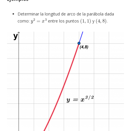
Determinar la longitud de arco de la parábola dada
y
2
=
x
3
(
1
,
1
)
(
4
,
8
)
como:
entre los puntos
y
.