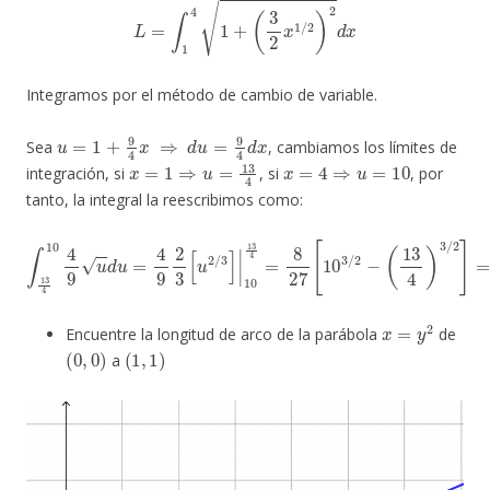
Integramos por el método de cambio de variable.
u
=
1
+
9
4
x
⇒
d
u
=
9
4
d
x
Sea
, cambiamos los límites de
x
=
1
⇒
u
=
13
4
x
=
4
⇒
u
=
10
integración, si
, si
, por
tanto, la integral la reescribimos como:
∫
13
4
10
4
9
u
d
u
4
=
)
3
4
/
9
2
2
]
3
=
[
1
u
27
2
/
(
3
80
]
|
10
10
−
13
13
4
13
=
8
)
27
[
10
3
/
2
−
(
13
x
=
y
2
Encuentre la longitud de arco de la parábola
de
(
0
,
0
)
(
1
,
1
)
a