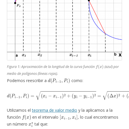
f
(
x
)
Figura 1: Aproximación de la longitud de la curva
función
(azul) por
medio de polígonos (líneas rojas).
d
(
P
i
−
1
,
P
i
)
Podemos reescribir a
como:
d
(
P
i
−
1
,
P
i
)
=
(
x
i
−
x
i
−
1
)
2
+
(
y
i
−
y
i
−
1
)
2
=
(
Δ
x
)
2
+
(
Δ
y
)
2
Utilizamos el
teorema de valor medio
y la aplicamos a la
f
(
x
)
[
x
i
−
1
,
x
i
]
función
en el intervalo
, lo cual encontramos
x
i
∗
un número
tal que: