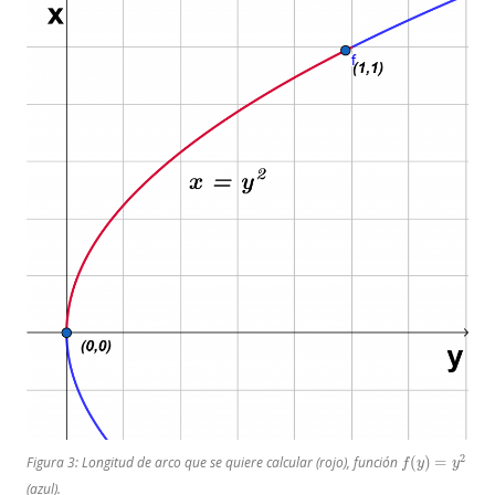
f
(
y
)
=
y
2
Figura 3: Longitud de arco que se quiere calcular (rojo), función
(azul).