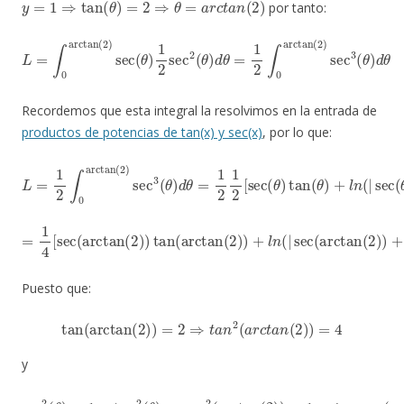
por tanto:
L
=
∫
0
arctan
(
2
)
sec
(
θ
)
1
2
3
sec
(
θ
)
2
d
(
θ
θ
)
d
θ
=
1
2
∫
0
arctan
(
2
)
sec
Recordemos que esta integral la resolvimos en la entrada de
productos de potencias de tan(x) y sec(x)
, por lo que:
L
=
1
2
∫
0
arctan
sec
(
2
(
θ
)
sec
)
+
tan
3
(
θ
(
θ
)
d
)
|
θ
)
=
]
|
1
0
2
arctan
1
2
[
sec
(
(
2
θ
)
)
tan
(
θ
)
+
l
n
(
|
=
1
4
[
sec
(
arctan
(
+
2
tan
)
)
tan
(
arctan
(
arctan
(
2
(
)
2
)
|
)
)
)
+
−
l
0
n
]
(
|
sec
(
arctan
(
2
)
)
Puesto que:
tan
(
arctan
(
2
)
)
=
2
⇒
t
a
n
2
(
a
r
c
t
a
n
(
2
)
)
=
4
y
sec
2
(
θ
)
=
1
+
tan
2
(
θ
)
⇒
sec
arctan
2
(
2
(
arctan
)
)
=
5
(
2
)
)
=
1
+
4
⇒
sec
(