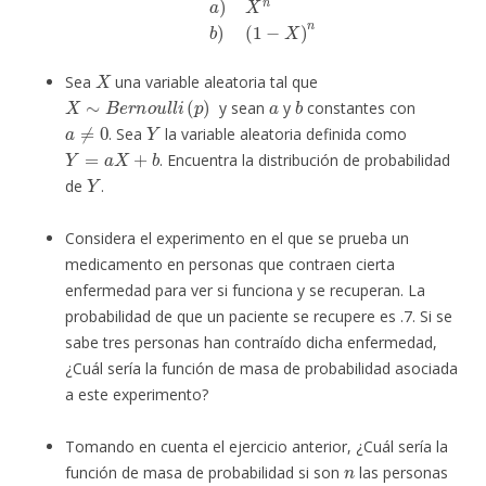
X
Sea
una variable aleatoria tal que
X
∼
B
e
r
n
o
u
l
l
i
(
p
)
a
b
y sean
y
constantes con
a
≠
0
Y
. Sea
la variable aleatoria definida como
Y
=
a
X
+
b
. Encuentra la distribución de probabilidad
Y
de
.
Considera el experimento en el que se prueba un
medicamento en personas que contraen cierta
enfermedad para ver si funciona y se recuperan. La
probabilidad de que un paciente se recupere es .7. Si se
sabe tres personas han contraído dicha enfermedad,
¿Cuál sería la función de masa de probabilidad asociada
a este experimento?
Tomando en cuenta el ejercicio anterior, ¿Cuál sería la
n
función de masa de probabilidad si son
las personas