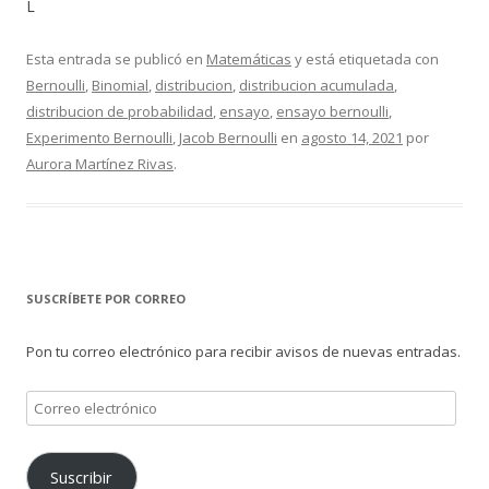
L
Esta entrada se publicó en
Matemáticas
y está etiquetada con
Bernoulli
,
Binomial
,
distribucion
,
distribucion acumulada
,
distribucion de probabilidad
,
ensayo
,
ensayo bernoulli
,
Experimento Bernoulli
,
Jacob Bernoulli
en
agosto 14, 2021
por
Aurora Martínez Rivas
.
SUSCRÍBETE POR CORREO
Pon tu correo electrónico para recibir avisos de nuevas entradas.
Correo
electrónico
Suscribir