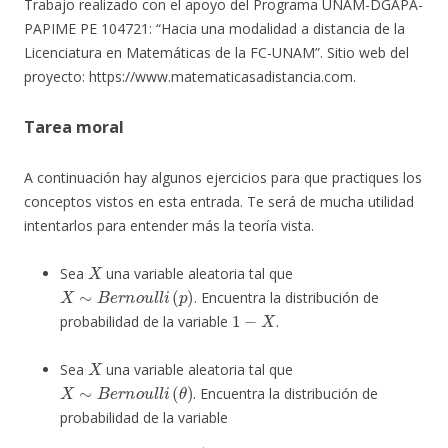
Trabajo realizado con el apoyo del Programa UNAM-DGAPA-
PAPIME PE 104721: “Hacia una modalidad a distancia de la
Licenciatura en Matemáticas de la FC-UNAM”. Sitio web del
proyecto: https://www.matematicasadistancia.com.
Tarea moral
A continuación hay algunos ejercicios para que practiques los
conceptos vistos en esta entrada. Te será de mucha utilidad
intentarlos para entender más la teoría vista.
X
Sea
una variable aleatoria tal que
X
∼
B
e
r
n
o
u
l
l
i
(
p
)
. Encuentra la distribución de
1
−
X
probabilidad de la variable
.
X
Sea
una variable aleatoria tal que
X
∼
B
e
r
n
o
u
l
l
i
(
θ
)
. Encuentra la distribución de
probabilidad de la variable
a
)
X
n
b
)
(
1
−
X
)
n