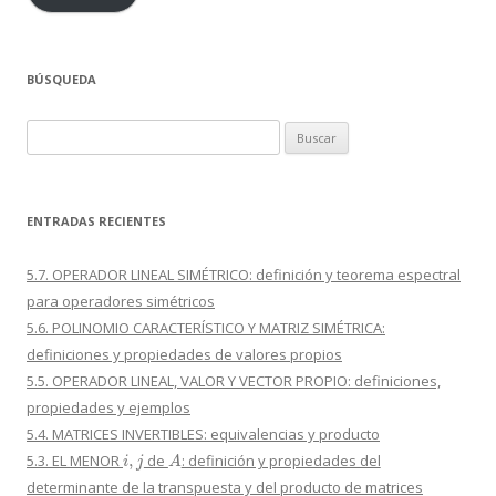
BÚSQUEDA
Buscar:
ENTRADAS RECIENTES
5.7. OPERADOR LINEAL SIMÉTRICO: definición y teorema espectral
para operadores simétricos
5.6. POLINOMIO CARACTERÍSTICO Y MATRIZ SIMÉTRICA:
definiciones y propiedades de valores propios
5.5. OPERADOR LINEAL, VALOR Y VECTOR PROPIO: definiciones,
propiedades y ejemplos
5.4. MATRICES INVERTIBLES: equivalencias y producto
i
,
j
A
5.3. EL MENOR
de
: definición y propiedades del
determinante de la transpuesta y del producto de matrices