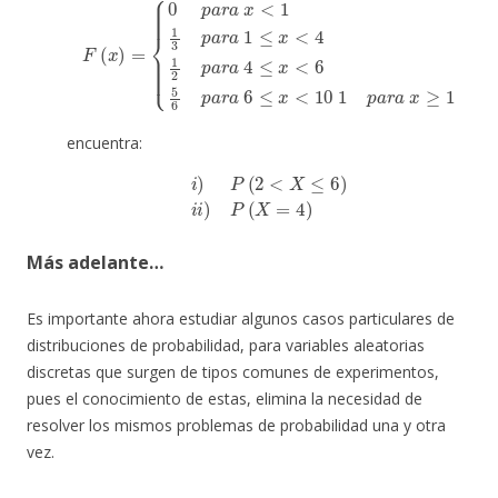
{
0
p
a
r
a
x
<
1
1
3
a
p
6
a
≤
r
x
a
<
1
10
F
≤
(
x
x
1
<
)
p
=
4
a
1
r
2
a
p
x
a
≥
r
a
1
4
≤
x
<
6
5
6
p
a
r
encuentra:
i
)
P
(
2
<
X
≤
6
)
i
i
)
P
(
X
=
4
)
Más adelante…
Es importante ahora estudiar algunos casos particulares de
distribuciones de probabilidad, para variables aleatorias
discretas que surgen de tipos comunes de experimentos,
pues el conocimiento de estas, elimina la necesidad de
resolver los mismos problemas de probabilidad una y otra
vez.