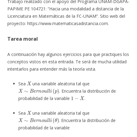
Trabajo realizado con el apoyo del Programa UNAM-DGAPA-
PAPIME PE 104721: “Hacia una modalidad a distancia de la
Licenciatura en Matemáticas de la FC-UNAM”. Sitio web del
proyecto: https://www.matematicasadistancia.com.
Tarea moral
A continuación hay algunos ejercicios para que practiques los
conceptos vistos en esta entrada. Te será de mucha utilidad
intentarlos para entender más la teoría vista.
X
Sea
una variable aleatoria tal que
X
∼
B
e
r
n
o
u
l
l
i
(
p
)
. Encuentra la distribución de
1
−
X
probabilidad de la variable
.
X
Sea
una variable aleatoria tal que
X
∼
B
e
r
n
o
u
l
l
i
(
θ
)
. Encuentra la distribución de
probabilidad de la variable
a
)
X
n
b
)
(
1
−
X
)
n