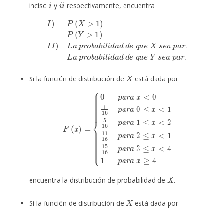
inciso
y
respectivamente, encuentra:
I
)
P
(
X
p
>
a
1
r
)
.
P
L
(
a
Y
>
p
1
r
o
)
I
b
I
)
L
a
a
b
i
p
l
i
r
d
o
a
b
d
a
b
d
i
e
l
i
q
d
u
a
e
d
Y
d
s
e
e
q
a
u
p
e
a
X
r
.
s
e
a
X
Si la función de distribución de
está dada por
{
0
p
16
a
p
r
a
a
r
x
a
<
2
0
≤
1
x
16
<
1
p
15
a
r
16
a
0
F
p
(
≤
x
a
x
)
r
=
<
a
1
3
5
≤
16
x
<
p
4
a
1
r
p
a
a
1
r
≤
a
x
x
<
≥
2
4
11
X
encuentra la distribución de probabilidad de
.
X
Si la función de distribución de
está dada por