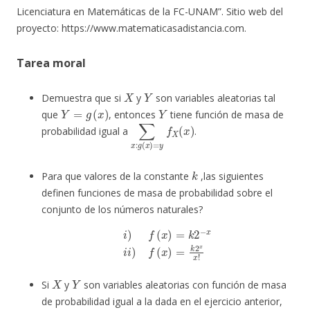
Licenciatura en Matemáticas de la FC-UNAM”. Sitio web del
proyecto: https://www.matematicasadistancia.com.
Tarea moral
X
Y
Demuestra que si
y
son variables aleatorias tal
Y
=
g
(
x
)
Y
que
, entonces
tiene función de masa de
∑
x
:
g
(
x
)
=
y
f
X
(
x
)
probabilidad igual a
.
k
Para que valores de la constante
,las siguientes
definen funciones de masa de probabilidad sobre el
conjunto de los números naturales?
i
)
f
(
x
)
=
k
2
−
x
i
i
)
f
(
x
)
=
k
2
x
x
!
X
Y
Si
y
son variables aleatorias con función de masa
de probabilidad igual a la dada en el ejercicio anterior,
i
i
i