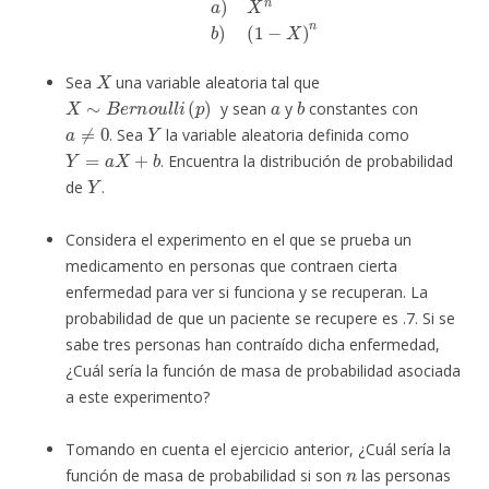
X
Sea
una variable aleatoria tal que
X
∼
B
e
r
n
o
u
l
l
i
(
p
)
a
b
y sean
y
constantes con
a
≠
0
Y
. Sea
la variable aleatoria definida como
Y
=
a
X
+
b
. Encuentra la distribución de probabilidad
Y
de
.
Considera el experimento en el que se prueba un
medicamento en personas que contraen cierta
enfermedad para ver si funciona y se recuperan. La
probabilidad de que un paciente se recupere es .7. Si se
sabe tres personas han contraído dicha enfermedad,
¿Cuál sería la función de masa de probabilidad asociada
a este experimento?
Tomando en cuenta el ejercicio anterior, ¿Cuál sería la
n
función de masa de probabilidad si son
las personas