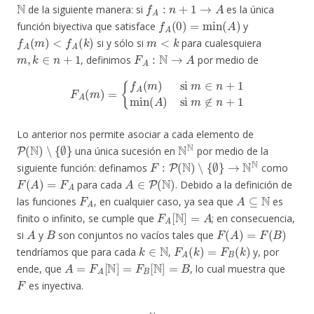
N
f
A
:
n
+
1
→
A
de la siguiente manera: si
es la única
f
A
(
0
)
=
min
(
A
)
función biyectiva que satisface
y
f
A
(
m
)
<
f
A
(
k
)
m
<
k
si y sólo si
para cualesquiera
m
,
k
∈
n
+
1
F
A
:
N
→
A
, definimos
por medio de
F
A
(
m
)
=
{
f
A
(
m
)
si
m
∈
n
+
1
min
(
A
)
si
m
∉
n
+
1
Lo anterior nos permite asociar a cada elemento de
P
(
N
)
∖
{
∅
}
N
N
una única sucesión en
por medio de la
F
:
P
(
N
)
∖
{
∅
}
→
N
N
siguiente función: definamos
como
F
(
A
)
=
F
A
A
∈
P
(
N
)
para cada
. Debido a la definición de
F
A
A
⊆
N
las funciones
, en cualquier caso, ya sea que
es
F
A
[
N
]
=
A
finito o infinito, se cumple que
; en consecuencia,
A
B
F
(
A
)
=
F
(
B
)
si
y
son conjuntos no vacíos tales que
k
∈
N
F
A
(
k
)
=
F
B
(
k
)
tendríamos que para cada
,
y, por
A
=
F
A
[
N
]
=
F
B
[
N
]
=
B
ende, que
, lo cual muestra que
F
es inyectiva.
x
∈
N
N
x
+
1
:
N
→
N