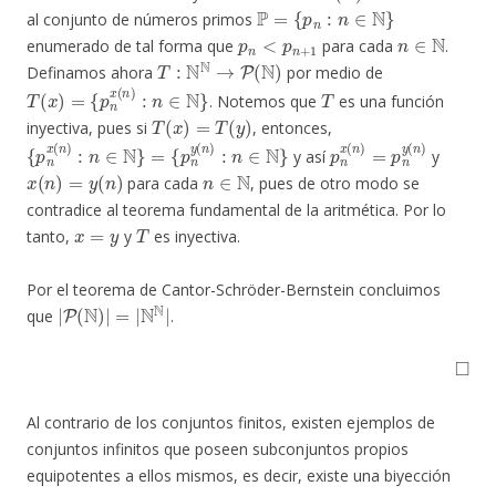
P
=
{
p
n
:
n
∈
N
}
al conjunto de números primos
p
n
<
p
n
+
1
n
∈
N
enumerado de tal forma que
para cada
.
T
:
N
N
→
P
(
N
)
Definamos ahora
por medio de
T
(
x
)
=
{
p
n
x
(
n
)
:
n
∈
N
}
T
. Notemos que
es una función
T
(
x
)
=
T
(
y
)
inyectiva, pues si
, entonces,
{
p
n
x
(
n
)
:
n
∈
N
}
=
{
p
n
y
(
n
)
:
n
∈
N
}
p
n
x
(
n
)
=
p
n
y
(
n
)
y así
y
x
(
n
)
=
y
(
n
)
n
∈
N
para cada
, pues de otro modo se
contradice al teorema fundamental de la aritmética. Por lo
x
=
y
T
tanto,
y
es inyectiva.
Por el teorema de Cantor-Schröder-Bernstein concluimos
|
P
(
N
)
|
=
|
N
N
|
que
.
◻
Al contrario de los conjuntos finitos, existen ejemplos de
conjuntos infinitos que poseen subconjuntos propios
equipotentes a ellos mismos, es decir, existe una biyección