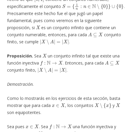
S
=
{
1
n
:
n
∈
N
∖
{
0
}
}
∪
{
0
}
específicamente el conjunto
.
Precisamente este hecho fue el que jugó un papel
fundamental, pues como veremos en la siguiente
X
proposición, si
es un conjunto infinito que contiene un
A
⊆
X
conjunto numerable, entonces, para cada
conjunto
|
X
∖
A
|
=
|
X
|
finito, se cumple
.
X
Proposición.
Sea
un conjunto infinito tal que existe una
f
:
N
→
X
A
⊆
X
función inyectiva
. Entonces, para cada
|
X
∖
A
|
=
|
X
|
conjunto finito,
.
Demostración.
Como lo mostrarás en los ejercicios de esta sección, basta
x
∈
X
X
∖
{
x
}
X
mostrar que para cada
, los conjuntos
y
son equipotentes.
x
∈
X
f
:
N
→
X
Sea pues
. Sea
una función inyectiva y
N
f