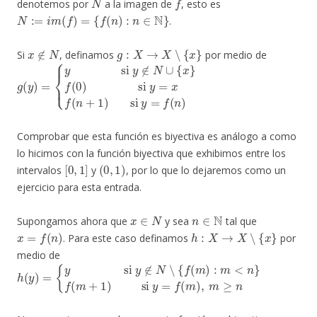
denotemos por
a la imagen de
, esto es
N
:=
i
m
(
f
)
=
{
f
(
n
)
:
n
∈
N
}
.
x
∉
N
g
:
X
→
X
∖
{
x
}
Si
, definamos
por medio de
g
{
y
(
y
si
)
=
y
∉
N
∪
{
x
}
f
(
0
)
si
y
=
x
f
(
n
+
1
)
si
y
=
f
(
n
)
Comprobar que esta función es biyectiva es análogo a como
lo hicimos con la función biyectiva que exhibimos entre los
[
0
,
1
]
(
0
,
1
)
intervalos
y
, por lo que lo dejaremos como un
ejercicio para esta entrada.
x
∈
N
n
∈
N
Supongamos ahora que
y sea
tal que
x
=
f
(
n
)
h
:
X
→
X
∖
{
x
}
. Para este caso definamos
por
medio de
h
{
y
(
y
si
)
=
y
∉
N
∖
{
f
(
m
)
:
m
<
n
}
f
(
m
+
1
)
si
y
=
f
(
m
)
,
m
≥
n