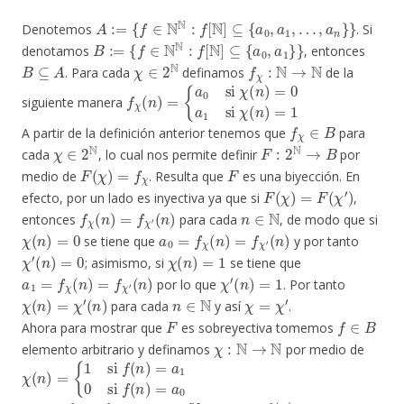
A
:=
{
f
∈
N
N
:
f
[
N
]
⊆
{
a
0
,
a
1
,
…
,
a
n
}
}
Denotemos
. Si
B
:=
{
f
∈
N
N
:
f
[
N
]
⊆
{
a
0
,
a
1
}
}
denotamos
, entonces
B
⊆
A
χ
∈
2
N
f
χ
:
N
→
N
. Para cada
definamos
de la
f
{
χ
a
(
0
n
si
)
=
χ
(
n
)
=
0
a
1
si
χ
(
n
)
=
1
siguiente manera
f
χ
∈
B
A partir de la definición anterior tenemos que
para
χ
∈
2
N
F
:
2
N
→
B
cada
, lo cual nos permite definir
por
F
(
χ
)
=
f
χ
F
medio de
. Resulta que
es una biyección. En
F
(
χ
)
=
F
(
χ
′
)
efecto, por un lado es inyectiva ya que si
,
f
χ
(
n
)
=
f
χ
′
(
n
)
n
∈
N
entonces
para cada
, de modo que si
χ
(
n
)
=
0
a
0
=
f
χ
(
n
)
=
f
χ
′
(
n
)
se tiene que
y por tanto
χ
′
(
n
)
=
0
χ
(
n
)
=
1
; asimismo, si
se tiene que
a
1
=
f
χ
(
n
)
=
f
χ
′
(
n
)
χ
′
(
n
)
=
1
por lo que
. Por tanto
χ
(
n
)
=
χ
′
(
n
)
n
∈
N
χ
=
χ
′
para cada
y así
.
F
f
∈
B
Ahora para mostrar que
es sobreyectiva tomemos
χ
:
N
→
N
elemento arbitrario y definamos
por medio de
χ
{
1
(
n
si
)
=
f
(
n
)
=
a
1
0
si
f
(
n
)
=
a
0
f
χ
=
f
n
∈
N
f
(
n
)
=
a
1