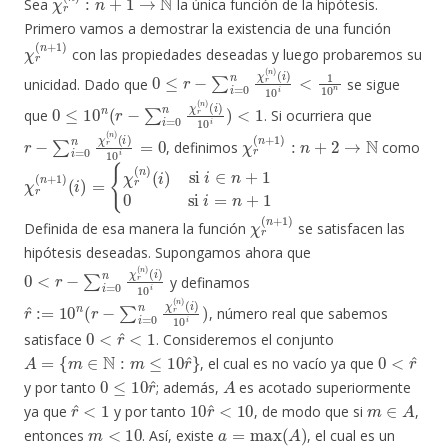
Sea
la única función de la hipótesis.
Primero vamos a demostrar la existencia de una función
χ
r
(
n
+
1
)
con las propiedades deseadas y luego probaremos su
0
(
i
≤
)
10
r
−
i
∑
<
i
1
=
10
0
n
n
χ
r
(
n
)
unicidad. Dado que
se sigue
0
<
≤
1
10
n
(
r
−
∑
i
=
0
n
χ
r
(
n
)
(
i
)
10
i
)
que
. Si ocurriera que
r
(
i
−
)
10
∑
i
=
i
=
0
0
n
χ
r
(
n
)
χ
r
(
n
+
1
)
:
n
+
2
→
N
, definimos
como
χ
(
i
r
)
si
(
n
+
i
∈
1
)
n
(
i
+
)
=
1
{
0
χ
si
r
(
i
n
=
)
n
+
1
χ
r
(
n
+
1
)
Definida de esa manera la función
se satisfacen las
hipótesis deseadas. Supongamos ahora que
0
(
i
<
)
10
r
−
i
∑
i
=
0
n
χ
r
(
n
)
y definamos
r
(
i
^
)
10
:=
10
i
)
n
(
r
−
∑
i
=
0
n
χ
r
(
n
)
, número real que sabemos
0
<
r
^
<
1
satisface
. Consideremos el conjunto
A
=
{
m
∈
N
:
m
≤
10
r
^
}
0
<
r
^
, el cual es no vacío ya que
0
≤
10
r
^
A
y por tanto
; además,
es acotado superiormente
r
^
<
1
10
r
^
<
10
m
∈
A
ya que
y por tanto
, de modo que si
,
m
<
10
a
=
max
(
A
)
entonces
. Así, existe
, el cual es un
{
0
,
1
,
2
,
3
,
4
,
5
,
6
,
7
,
8
,
9
}