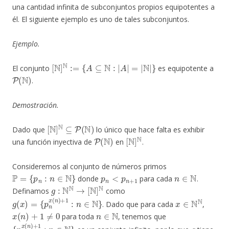
una cantidad infinita de subconjuntos propios equipotentes a
él. El siguiente ejemplo es uno de tales subconjuntos.
Ejemplo.
[
N
]
N
:=
{
A
⊆
N
:
|
A
|
=
|
N
|
}
El conjunto
es equipotente a
P
(
N
)
.
Demostración.
[
N
]
N
⊆
P
(
N
)
Dado que
lo único que hace falta es exhibir
P
(
N
)
[
N
]
N
una función inyectiva de
en
.
Consideremos al conjunto de números primos
P
=
{
p
n
:
n
∈
N
}
p
n
<
p
n
+
1
n
∈
N
donde
para cada
.
g
:
N
N
→
[
N
]
N
Definamos
como
g
(
x
)
=
{
p
n
x
(
n
)
+
1
:
n
∈
N
}
x
∈
N
N
. Dado que para cada
,
x
(
n
)
+
1
≠
0
n
∈
N
para toda
, tenemos que
{
p
n
x
(
n
)
+
1
:
n
∈
N
}
g