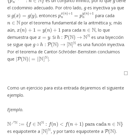
es un conjunto infinito, por lo que
tiene
g
el codominio adecuado. Por otro lado,
es inyectiva ya que
g
(
x
)
=
g
(
y
)
p
n
x
(
n
)
+
1
=
p
n
y
(
n
)
+
1
si
, entonces
para cada
n
∈
N
por el teorema fundamental de la aritmética y, más
x
(
n
)
+
1
=
y
(
n
)
+
1
n
∈
N
aún,
para cada
, lo que
x
=
y
h
:
P
(
N
)
→
N
N
demuestra que
. Si
es una biyección
g
∘
h
:
P
(
N
)
→
[
N
]
N
se sigue que
es una función inyectiva.
Por el teorema de Cantor-Schröder-Bernstein concluimos
|
[
N
P
(
]
N
N
)
|
|
=
|
que
.
◻
Como un ejercicio para esta entrada dejaremos el siguiente
ejemplo.
Ejemplo.
N
↗
N
:=
{
f
∈
N
N
:
f
(
n
)
<
f
(
n
+
1
)
para cada
n
∈
N
}
[
N
]
N
P
(
N
)
es equipotente a
, y por tanto equipotente a
.