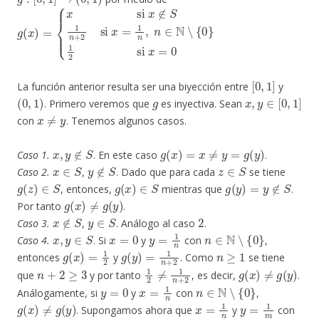
g
{
x
(
x
si
)
=
x
∉
S
1
n
+
2
si
x
=
1
n
,
n
∈
N
∖
{
0
}
1
2
si
x
=
0
[
0
,
1
]
La función anterior resulta ser una biyección entre
y
(
0
,
1
)
g
x
,
y
∈
[
0
,
1
]
. Primero veremos que
es inyectiva. Sean
x
≠
y
con
. Tenemos algunos casos.
x
,
y
∉
S
g
(
x
)
=
x
≠
y
=
g
(
y
)
Caso 1.
. En este caso
.
x
∈
S
y
∉
S
z
∈
S
Caso 2.
,
. Dado que para cada
se tiene
g
(
z
)
∈
S
g
(
x
)
∈
S
g
(
y
)
=
y
∉
S
, entonces,
mientras que
.
g
(
x
)
≠
g
(
y
)
Por tanto
.
x
∉
S
y
∈
S
2
Caso 3.
,
. Análogo al caso
.
x
,
y
∈
S
x
=
0
y
=
1
n
n
∈
N
∖
{
0
}
Caso 4.
. Si
y
con
,
g
(
x
)
=
1
2
g
(
y
)
=
1
n
+
2
n
≥
1
entonces
y
. Como
se tiene
n
+
2
≥
3
1
2
≠
1
n
+
2
g
(
x
)
≠
g
(
y
)
que
y por tanto
, es decir,
.
y
=
0
x
=
1
n
n
∈
N
∖
{
0
}
Análogamente, si
y
con
,
g
(
x
)
≠
g
(
y
)
x
=
1
n
y
=
1
m
. Supongamos ahora que
y
con
n
,
m
∈
N
∖
{
0
}
n
≠
m