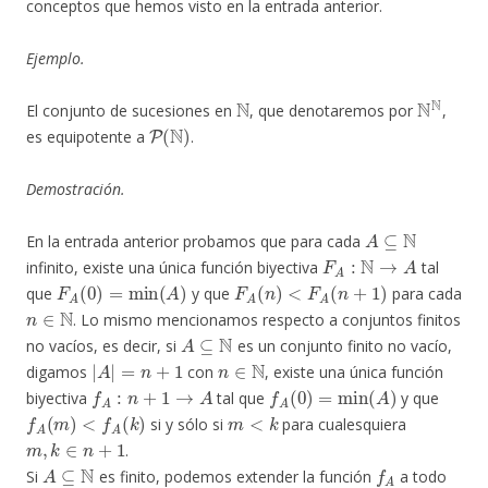
conceptos que hemos visto en la entrada anterior.
Ejemplo.
N
N
N
El conjunto de sucesiones en
, que denotaremos por
,
P
(
N
)
es equipotente a
.
Demostración.
A
⊆
N
En la entrada anterior probamos que para cada
F
A
:
N
→
A
infinito, existe una única función biyectiva
tal
F
A
(
0
)
=
min
(
A
)
F
A
(
n
)
<
F
A
(
n
+
1
)
que
y que
para cada
n
∈
N
. Lo mismo mencionamos respecto a conjuntos finitos
A
⊆
N
no vacíos, es decir, si
es un conjunto finito no vacío,
|
A
|
=
n
+
1
n
∈
N
digamos
con
, existe una única función
f
A
:
n
+
1
→
A
f
A
(
0
)
=
min
(
A
)
biyectiva
tal que
y que
f
A
(
m
)
<
f
A
(
k
)
m
<
k
si y sólo si
para cualesquiera
m
,
k
∈
n
+
1
.
A
⊆
N
f
A
Si
es finito, podemos extender la función
a todo