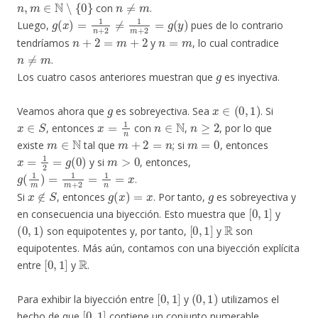
con
.
g
(
x
)
=
1
n
+
2
≠
1
m
+
2
=
g
(
y
)
Luego,
pues de lo contrario
n
+
2
=
m
+
2
n
=
m
tendríamos
y
, lo cual contradice
n
≠
m
.
g
Los cuatro casos anteriores muestran que
es inyectiva.
g
x
∈
(
0
,
1
)
Veamos ahora que
es sobreyectiva. Sea
. Si
x
∈
S
x
=
1
n
n
∈
N
n
≥
2
, entonces
con
,
, por lo que
m
∈
N
m
+
2
=
n
m
=
0
existe
tal que
; si
, entonces
x
=
1
2
=
g
(
0
)
m
>
0
y si
, entonces,
g
(
1
m
)
=
1
m
+
2
=
1
n
=
x
.
x
∉
S
g
(
x
)
=
x
g
Si
, entonces
. Por tanto,
es sobreyectiva y
[
0
,
1
]
en consecuencia una biyección. Esto muestra que
y
(
0
,
1
)
[
0
,
1
]
R
son equipotentes y, por tanto,
y
son
equipotentes. Más aún, contamos con una biyección explícita
[
0
,
1
]
R
entre
y
.
[
0
,
1
]
(
0
,
1
)
Para exhibir la biyección entre
y
utilizamos el
[
0
,
1
]
hecho de que
contiene un conjunto numerable,