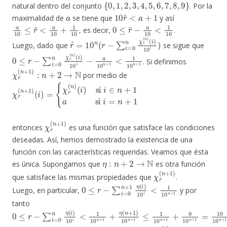
natural dentro del conjunto
. Por la
a
10
r
^
<
a
+
1
maximalidad de
se tiene que
y así
a
10
≤
r
^
<
a
10
+
1
10
0
≤
r
^
−
a
10
<
1
10
, es decir,
.
r
(
i
^
)
10
=
10
i
)
n
(
r
−
∑
i
=
0
n
χ
r
(
n
)
Luego, dado que
se sigue que
0
(
i
≤
)
10
r
−
i
∑
−
i
a
=
10
0
n
n
χ
+
r
(
1
n
<
)
1
10
n
+
1
. Si definimos
χ
r
(
n
+
1
)
:
n
+
2
→
N
por medio de
χ
(
i
r
)
si
(
n
+
i
∈
1
)
n
(
i
+
)
=
1
{
a
χ
si
r
(
i
n
=
)
n
+
1
χ
r
(
n
+
1
)
entonces
es una función que satisface las condiciones
deseadas. Así, hemos demostrado la existencia de una
función con las características requeridas. Veamos que ésta
η
:
n
+
2
→
N
es única. Supongamos que
es otra función
χ
r
(
n
+
1
)
que satisface las mismas propiedades que
.
0
≤
r
−
∑
i
=
0
n
+
1
η
(
i
)
10
i
<
1
10
n
+
1
Luego, en particular,
y por
tanto
0
≤
r
−
∑
i
=
0
n
η
(
i
)
10
i
<
1
10
n
+
1
+
η
(
n
+
1
)
10
n
+
1
≤
1
10
n
+
1
+
9
10
η
↾
n
+
1
:
n
+
1
→
N