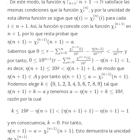
. De este modo, la función
satisface las
χ
r
(
n
)
mismas condiciones que la función
, y por la unicidad de
η
(
i
)
=
χ
r
(
n
)
(
i
)
esta última función se sigue que
para cada
i
∈
n
+
1
η
χ
r
(
n
+
1
)
. Así, la función
coincide con la función
en
n
+
1
, por lo que resta probar que
η
(
n
+
1
)
=
χ
r
(
n
+
1
)
(
n
+
1
)
=
a
.
0
(
i
≤
)
10
r
−
i
∑
−
i
η
=
(
0
n
n
+
χ
1
r
)
(
10
n
+
n
1
+
)
1
<
1
10
n
+
1
Sabemos que
y
0
≤
10
n
+
1
(
r
−
∑
i
=
0
n
χ
(
n
+
1
)
(
i
)
10
i
)
−
η
(
n
+
1
)
<
1
por tanto,
,
η
(
n
+
1
)
≤
10
r
^
<
η
(
n
+
1
)
+
1
es decir,
, de modo que
η
(
n
+
1
)
∈
A
η
(
n
+
1
)
≤
a
=
χ
r
(
n
+
1
)
(
n
+
1
)
y por tanto
.
k
∈
{
0
,
1
,
2
,
3
,
4
,
5
,
6
,
7
,
8
,
9
}
Podemos elegir
tal que
η
(
n
+
1
)
+
k
=
a
a
=
η
(
n
+
1
)
+
k
≤
10
r
^
y tenemos
,
razón por la cual
k
≤
10
r
^
−
η
(
n
+
1
)
<
(
η
(
n
+
1
)
+
1
)
−
η
(
n
+
1
)
=
1
k
=
0
y en consecuencia,
. Por tanto,
η
(
n
+
1
)
=
a
=
χ
r
(
n
+
1
)
(
n
+
1
)
. Esto demuestra la unicidad
χ
r
(
n
+
1
)
de
.