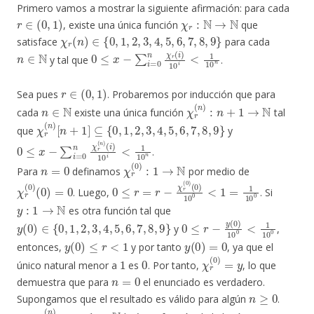
Primero vamos a mostrar la siguiente afirmación: para cada
r
∈
(
0
,
1
)
χ
r
:
N
→
N
, existe una única función
que
χ
r
(
n
)
∈
{
0
,
1
,
2
,
3
,
4
,
5
,
6
,
7
,
8
,
9
}
satisface
para cada
n
∈
N
0
≤
x
−
∑
i
=
0
n
χ
r
(
i
)
10
i
<
1
10
n
y tal que
.
r
∈
(
0
,
1
)
Sea pues
. Probaremos por inducción que para
n
∈
N
χ
r
(
n
)
:
n
+
1
→
N
cada
existe una única función
tal
χ
r
(
n
)
[
n
+
1
]
⊆
{
0
,
1
,
2
,
3
,
4
,
5
,
6
,
7
,
8
,
9
}
que
y
0
(
i
≤
)
10
x
−
i
∑
<
i
1
=
10
0
n
n
χ
r
(
n
)
.
n
=
0
χ
r
(
0
)
:
1
→
N
Para
definamos
por medio de
χ
r
(
0
)
(
0
)
=
0
0
(
0
≤
)
r
10
=
r
0
−
<
χ
1
r
=
(
0
1
)
10
0
. Luego,
. Si
y
:
1
→
N
es otra función tal que
y
(
0
)
∈
{
0
,
1
,
2
,
3
,
4
,
5
,
6
,
7
,
8
,
9
}
0
≤
r
−
y
(
0
)
10
0
<
1
10
0
y
,
y
(
0
)
≤
r
<
1
y
(
0
)
=
0
entonces,
y por tanto
, ya que el
1
0
χ
r
(
0
)
=
y
único natural menor a
es
. Por tanto,
, lo que
n
=
0
demuestra que para
el enunciado es verdadero.
n
≥
0
Supongamos que el resultado es válido para algún
.
χ
r
(
n
)
:
n
+
1
→
N