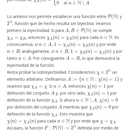
P
(
N
)
Lo anterior nos permite establecer una función entre
y
2
N
, función que de hecho resulta ser biyectiva. Veamos
A
,
B
∈
P
(
N
)
primero la inyectividad. Si para
se cumple
χ
A
=
χ
B
χ
A
(
n
)
=
χ
B
(
n
)
n
∈
N
, entonces
para cada
. En
n
∈
A
1
=
χ
A
(
n
)
=
χ
B
(
n
)
consecuencia, si
,
y por ende
n
∈
B
n
∈
B
1
=
χ
B
(
n
)
=
χ
A
(
n
)
; análogamente, si
,
y por
n
∈
A
A
=
B
tanto
. Por consiguiente
, lo que demuestra la
inyectividad de la función.
χ
∈
2
N
Resta probar la sobreyectividad. Consideremos
un
A
:=
{
n
∈
N
:
χ
(
n
)
=
1
}
elemento arbitrario. Definamos
y
χ
A
=
χ
n
∈
A
χ
(
n
)
=
1
veamos que
. Si
, entonces
por
A
χ
A
(
n
)
=
1
definición del conjunto
y, por otro lado,
por
χ
A
n
∈
N
∖
A
χ
(
n
)
=
0
definición de la función
. Si ahora
,
A
χ
A
(
n
)
=
0
por definición del conjunto
mientras que
por
χ
A
definición de la función
. Esto muestra que
χ
(
n
)
=
χ
A
(
n
)
n
∈
N
χ
=
χ
A
para cada
y por ende que
.
F
:
P
(
N
)
→
2
N
Así pues, la función
definida por medio de