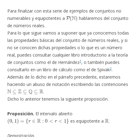
Para finalizar con esta serie de ejemplos de conjuntos no
P
(
N
)
numerables y equipotentes a
hablaremos del conjunto
de números reales.
Para lo que sigue vamos a suponer que ya conocemos todas
las propiedades básicas del conjunto de números reales, y si
no se conocen dichas propiedades o lo que es un número
real, puedes consultar cualquier libro introductorio a la teoría
1
de conjuntos como el de Hernández
, o también puedes
2
consultarlo en un libro de cálculo como el de Spivak
.
Además de lo dicho en el párrafo precedente, estaremos
haciendo un abuso de notación escribiendo las contenciones
N
⊆
Z
⊆
Q
⊆
R
.
Dicho lo anterior tenemos la siguiente proposición.
Proposición.
El intervalo abierto
(
0
,
1
)
=
{
r
∈
R
:
0
<
r
<
1
}
R
es equipotente a
.
Demostración.