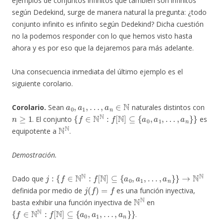
ejemplos de conjuntos infinitos que también son infinitos
según Dedekind, surge de manera natural la pregunta: ¿todo
conjunto infinito es infinito según Dedekind? Dicha cuestión
no la podemos responder con lo que hemos visto hasta
ahora y es por eso que la dejaremos para más adelante.
Una consecuencia inmediata del último ejemplo es el
siguiente corolario.
a
0
,
a
1
,
…
,
a
n
∈
N
Corolario.
Sean
naturales distintos con
n
≥
1
{
f
∈
N
N
:
f
[
N
]
⊆
{
a
0
,
a
1
,
…
,
a
n
}
}
. El conjunto
es
N
N
equipotente a
.
Demostración.
j
:
{
f
∈
N
N
:
f
[
N
]
⊆
{
a
0
,
a
1
,
…
,
a
n
}
}
→
N
N
Dado que
j
(
f
)
=
f
definida por medio de
es una función inyectiva,
N
N
basta exhibir una función inyectiva de
en
{
f
∈
N
N
:
f
[
N
]
⊆
{
a
0
,
a
1
,
…
,
a
n
}
}
.