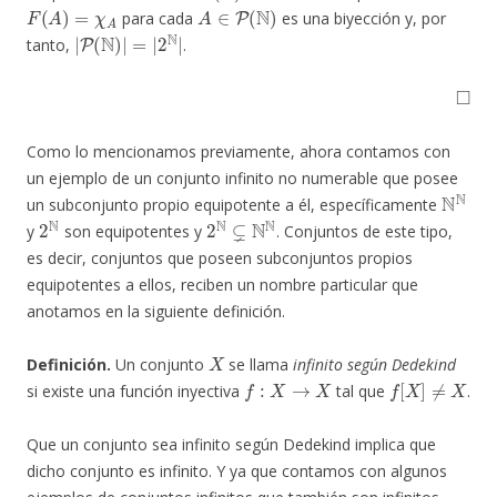
F
(
A
)
=
χ
A
A
∈
P
(
N
)
para cada
es una biyección y, por
|
P
(
N
)
|
=
|
2
N
|
tanto,
.
◻
Como lo mencionamos previamente, ahora contamos con
un ejemplo de un conjunto infinito no numerable que posee
N
N
un subconjunto propio equipotente a él, específicamente
2
N
2
N
⊊
N
N
y
son equipotentes y
. Conjuntos de este tipo,
es decir, conjuntos que poseen subconjuntos propios
equipotentes a ellos, reciben un nombre particular que
anotamos en la siguiente definición.
X
Definición.
Un conjunto
se llama
infinito según Dedekind
f
:
X
→
X
f
[
X
]
≠
X
si existe una función inyectiva
tal que
.
Que un conjunto sea infinito según Dedekind implica que
dicho conjunto es infinito. Y ya que contamos con algunos