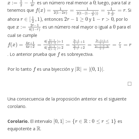
es un número real menor a
; luego, para tal
f
(
x
)
=
1
2
(
1
−
2
x
)
=
1
2
(
1
−
(
1
−
1
2
r
)
)
=
1
2
⋅
1
2
r
=
r
tenemos que
. Si
r
∈
[
1
2
,
1
)
2
r
−
1
≥
0
1
−
r
>
0
ahora
, entonces
y
, por lo
x
:=
2
r
−
1
4
(
1
−
r
)
0
que
es un número real mayor o igual a
para el
cual se cumple
f
(
x
)
=
4
x
+
1
4
x
+
2
=
4
(
2
r
−
1
4
(
1
−
r
)
)
+
1
4
(
2
r
−
1
4
(
1
−
r
)
)
+
2
=
2
r
−
1
f
. Lo anterior prueba que
es sobreyectiva.
f
|
R
|
=
|
(
0
,
1
)
|
Por lo tanto
es una biyección y
.
◻
Una consecuencia de la proposición anterior es el siguiente
corolario.
[
0
,
1
]
:=
{
r
∈
R
:
0
≤
r
≤
1
}
Corolario.
El intervalo
es
R
equipotente a
.