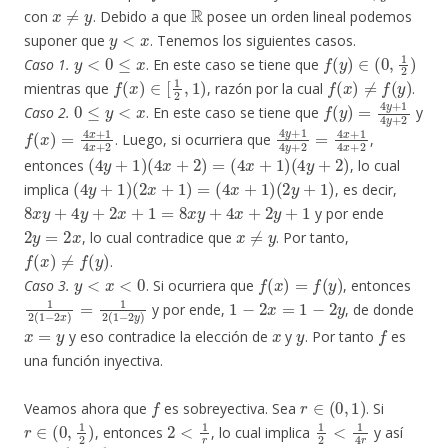
x
≠
y
R
con
. Debido a que
posee un orden lineal podemos
y
<
x
suponer que
. Tenemos los siguientes casos.
y
<
0
≤
x
f
(
y
)
∈
(
0
,
1
2
)
Caso 1.
. En este caso se tiene que
f
(
x
)
∈
[
1
2
,
1
)
f
(
x
)
≠
f
(
y
)
mientras que
, razón por la cual
.
0
≤
y
<
x
f
(
y
)
=
4
y
+
1
4
y
+
2
Caso 2.
. En este caso se tiene que
y
f
(
x
)
=
4
x
+
1
4
x
+
2
4
y
+
1
4
y
+
2
=
4
x
+
1
4
x
+
2
. Luego, si ocurriera que
,
(
4
y
+
1
)
(
4
x
+
2
)
=
(
4
x
+
1
)
(
4
y
+
2
)
entonces
, lo cual
(
4
y
+
1
)
(
2
x
+
1
)
=
(
4
x
+
1
)
(
2
y
+
1
)
implica
, es decir,
8
x
y
+
4
y
+
2
x
+
1
=
8
x
y
+
4
x
+
2
y
+
1
y por ende
2
y
=
2
x
x
≠
y
, lo cual contradice que
. Por tanto,
f
(
x
)
≠
f
(
y
)
.
y
<
x
<
0
f
(
x
)
=
f
(
y
)
Caso 3.
. Si ocurriera que
, entonces
1
2
(
1
−
2
x
)
=
1
2
(
1
−
2
y
)
1
−
2
x
=
1
−
2
y
y por ende,
, de donde
x
=
y
x
y
f
y eso contradice la elección de
y
. Por tanto
es
una función inyectiva.
f
r
∈
(
0
,
1
)
Veamos ahora que
es sobreyectiva. Sea
. Si
r
∈
(
0
,
1
2
)
2
<
1
r
1
2
<
1
4
r
, entonces
, lo cual implica
y así
x
:=
1
2
−
1
4
r
0
x