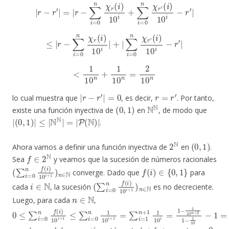
|
r
−
r
′
|
=
|
r
−
∑
i
=
0
n
χ
r
(
i
)
10
i
+
∑
i
=
0
n
χ
r
′
(
i
)
10
i
−
r
′
|
≤
|
r
−
∑
i
=
0
n
χ
r
(
i
)
10
i
|
+
|
∑
i
=
0
n
χ
r
′
(
i
)
10
i
−
r
′
|
<
1
10
n
+
1
10
n
=
2
10
n
|
r
−
r
′
|
=
0
r
=
r
′
lo cual muestra que
, es decir,
. Por tanto,
(
0
,
1
)
N
N
existe una función inyectiva de
en
, de modo que
|
(
0
,
1
)
|
≤
|
N
N
|
=
|
P
(
N
)
|
.
2
N
(
0
,
1
)
Ahora vamos a definir una función inyectiva de
en
.
f
∈
2
N
Sea
y veamos que la sucesión de números racionales
(
∑
i
=
0
n
f
(
i
)
10
i
+
1
)
n
∈
N
f
(
i
)
∈
{
0
,
1
}
converge. Dado que
para
i
∈
N
(
∑
i
=
0
n
f
(
i
)
10
i
+
1
)
n
∈
N
cada
, la sucesión
es no decreciente.
n
∈
N
Luego, para cada
,
0
≤
∑
i
=
0
n
f
(
i
)
10
i
+
1
≤
∑
i
=
0
n
1
10
i
+
1
=
∑
i
=
1
n
+
1
1
10
i
=
1
−
1
10
n
0