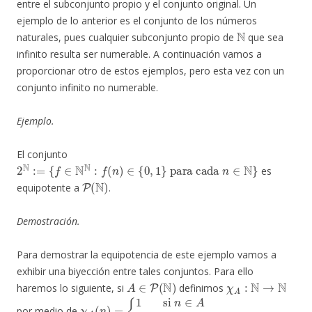
entre el subconjunto propio y el conjunto original. Un
ejemplo de lo anterior es el conjunto de los números
N
naturales, pues cualquier subconjunto propio de
que sea
infinito resulta ser numerable. A continuación vamos a
proporcionar otro de estos ejemplos, pero esta vez con un
conjunto infinito no numerable.
Ejemplo.
El conjunto
2
N
:=
{
f
∈
N
N
:
f
(
n
)
∈
{
0
,
1
}
para cada
n
∈
N
}
es
P
(
N
)
equipotente a
.
Demostración.
Para demostrar la equipotencia de este ejemplo vamos a
exhibir una biyección entre tales conjuntos. Para ello
A
∈
P
(
N
)
χ
A
:
N
→
N
haremos lo siguiente, si
definimos
χ
{
1
A
si
(
n
n
)
=
∈
A
0
si
n
∈
N
∖
A
por medio de