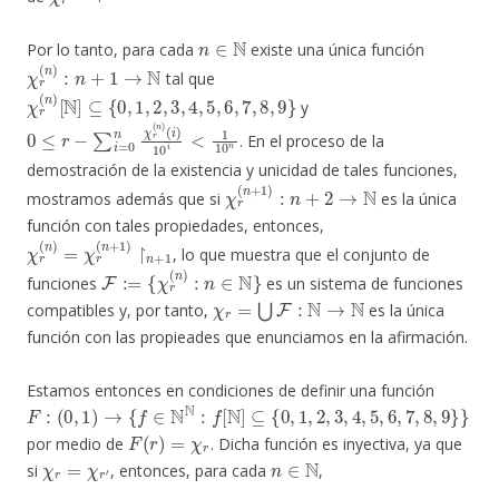
n
∈
N
Por lo tanto, para cada
existe una única función
χ
r
(
n
)
:
n
+
1
→
N
tal que
χ
r
(
n
)
[
N
]
⊆
{
0
,
1
,
2
,
3
,
4
,
5
,
6
,
7
,
8
,
9
}
y
0
(
i
≤
)
10
r
−
i
∑
<
i
1
=
10
0
n
n
χ
r
(
n
)
. En el proceso de la
demostración de la existencia y unicidad de tales funciones,
χ
r
(
n
+
1
)
:
n
+
2
→
N
mostramos además que si
es la única
función con tales propiedades, entonces,
χ
r
(
n
)
=
χ
r
(
n
+
1
)
↾
n
+
1
, lo que muestra que el conjunto de
F
:=
{
χ
r
(
n
)
:
n
∈
N
}
funciones
es un sistema de funciones
χ
r
=
⋃
F
:
N
→
N
compatibles y, por tanto,
es la única
función con las propieades que enunciamos en la afirmación.
Estamos entonces en condiciones de definir una función
F
:
(
0
,
1
)
→
{
f
∈
N
N
:
f
[
N
]
⊆
{
0
,
1
,
2
,
3
,
4
,
5
,
6
,
7
,
8
,
9
}
}
F
(
r
)
=
χ
r
por medio de
. Dicha función es inyectiva, ya que
χ
r
=
χ
r
′
n
∈
N
si
, entonces, para cada
,