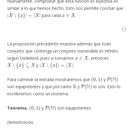
Nuevamente, comprobar que esta función es biyectiva es
similar a lo que hemos hecho. Esto nos permite concluir que
|
X
∖
{
x
}
|
=
|
X
|
x
∈
X
para cada
.
◻
La proposición precedente muestra además que todo
conjunto que contenga un conjunto numerable es infinito
x
∈
X
segun Dedekind, pues si tomamos
, entonces
X
∖
{
x
}
⊊
X
|
X
∖
{
x
}
|
=
|
X
|
y
.
(
0
,
1
)
P
(
N
)
Para culminar la entrada mostraremos que
y
R
P
(
N
)
son equipotentes y que por tanto
y
lo son. Esto lo
escribiremos como un teorema.
(
0
,
1
)
P
(
N
)
Teorema.
y
son equipotentes.
Demostración.