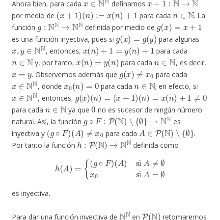
Ahora bien, para cada
definamos
(
x
+
1
)
(
n
)
:=
x
(
n
)
+
1
n
∈
N
por medio de
para cada
. La
g
:
N
N
→
N
N
g
(
x
)
=
x
+
1
función
definida por medio de
g
(
x
)
=
g
(
y
)
es una función inyectiva, pues si
para algunas
x
,
y
∈
N
N
x
(
n
)
+
1
=
y
(
n
)
+
1
, entonces,
para cada
n
∈
N
x
(
n
)
=
y
(
n
)
n
∈
N
y, por tanto,
para cada
, es decir,
x
=
y
g
(
x
)
≠
x
0
. Observemos además que
para cada
x
∈
N
N
x
0
(
n
)
=
0
n
∈
N
, donde
para cada
; en efecto, si
x
∈
N
N
g
(
x
)
(
n
)
=
(
x
+
1
)
(
n
)
=
x
(
n
)
+
1
≠
0
, entonces,
n
∈
N
0
para cada
ya que
no es sucesor de ningún número
g
∘
F
:
P
(
N
)
∖
{
∅
}
→
N
N
natural. Así, la función
es
(
g
∘
F
)
(
A
)
≠
x
0
A
∈
P
(
N
)
∖
{
∅
}
inyectiva y
para cada
.
h
:
P
(
N
)
→
N
N
Por tanto la función
definida como
h
(
A
)
=
{
(
g
∘
F
)
(
A
)
si
A
≠
∅
x
0
si
A
=
∅
es inyectiva.
N
N
P
(
N
)
Para dar una función inyectiva de
en
retomaremos