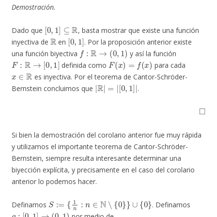
Demostración.
[
0
,
1
]
⊆
R
Dado que
, basta mostrar que existe una función
R
[
0
,
1
]
inyectiva de
en
. Por la proposición anterior existe
f
:
R
→
(
0
,
1
)
una función biyectiva
y así la función
F
:
R
→
[
0
,
1
]
F
(
x
)
=
f
(
x
)
definida como
para cada
x
∈
R
es inyectiva. Por el teorema de Cantor-Schröder-
|
[
0
R
,
|
1
=
]
|
|
Bernstein concluimos que
.
◻
Si bien la demostración del corolario anterior fue muy rápida
y utilizamos el importante teorema de Cantor-Schröder-
Bernstein, siempre resulta interesante determinar una
biyección explícita, y precisamente en el caso del corolario
anterior lo podemos hacer.
S
:=
{
1
n
:
n
∈
N
∖
{
0
}
}
∪
{
0
}
Definamos
. Definamos
g
:
[
0
,
1
]
→
(
0
,
1
)
por medio de