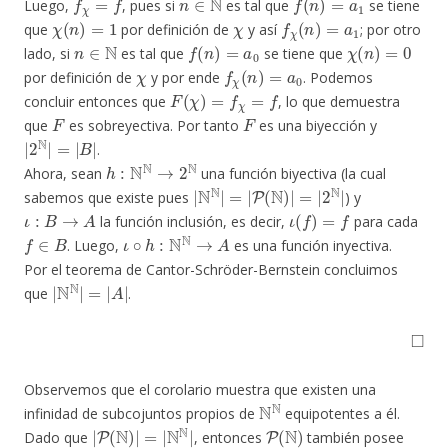
Luego,
, pues si
es tal que
se tiene
χ
(
n
)
=
1
χ
f
χ
(
n
)
=
a
1
que
por definición de
y así
; por otro
n
∈
N
f
(
n
)
=
a
0
χ
(
n
)
=
0
lado, si
es tal que
se tiene que
χ
f
χ
(
n
)
=
a
0
por definición de
y por ende
. Podemos
F
(
χ
)
=
f
χ
=
f
concluir entonces que
, lo que demuestra
F
F
que
es sobreyectiva. Por tanto
es una biyección y
|
2
N
|
=
|
B
|
.
h
:
N
N
→
2
N
Ahora, sean
una función biyectiva (la cual
|
N
N
|
=
|
P
(
N
)
|
=
|
2
N
|
sabemos que existe pues
) y
ι
:
B
→
A
ι
(
f
)
=
f
la función inclusión, es decir,
para cada
f
∈
B
ι
∘
h
:
N
N
→
A
. Luego,
es una función inyectiva.
Por el teorema de Cantor-Schröder-Bernstein concluimos
|
N
N
|
=
|
A
|
que
.
◻
Observemos que el corolario muestra que existen una
N
N
infinidad de subcojuntos propios de
equipotentes a él.
|
P
(
N
)
|
=
|
N
N
|
P
(
N
)
Dado que
, entonces
también posee