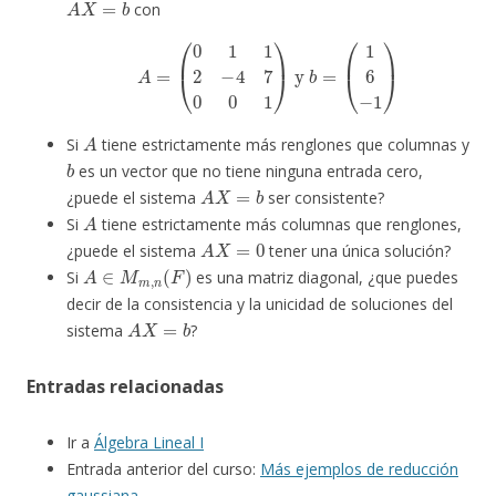
con
A
=
(
0
1
1
2
−
4
7
0
0
1
)
y
b
=
(
1
6
−
1
)
A
Si
tiene estrictamente más renglones que columnas y
b
es un vector que no tiene ninguna entrada cero,
A
X
=
b
¿puede el sistema
ser consistente?
A
Si
tiene estrictamente más columnas que renglones,
A
X
=
0
¿puede el sistema
tener una única solución?
A
∈
M
m
,
n
(
F
)
Si
es una matriz diagonal, ¿que puedes
decir de la consistencia y la unicidad de soluciones del
A
X
=
b
sistema
?
Entradas relacionadas
Ir a
Álgebra Lineal I
Entrada anterior del curso:
Más ejemplos de reducción
gaussiana