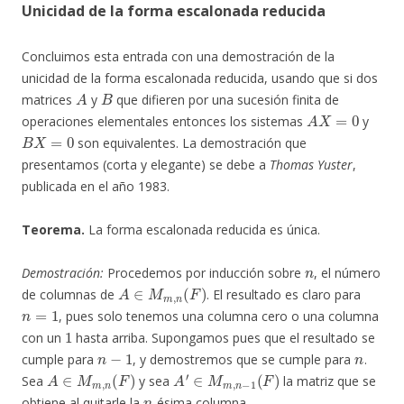
Unicidad de la forma escalonada reducida
Concluimos esta entrada con una demostración de la
unicidad de la forma escalonada reducida, usando que si dos
A
B
matrices
y
que difieren por una sucesión finita de
A
X
=
0
operaciones elementales entonces los sistemas
y
B
X
=
0
son equivalentes. La demostración que
presentamos (corta y elegante) se debe a
Thomas Yuster
,
publicada en el año 1983.
Teorema.
La forma escalonada reducida es única.
n
Demostración:
Procedemos por inducción sobre
, el número
A
∈
M
m
,
n
(
F
)
de columnas de
. El resultado es claro para
n
=
1
, pues solo tenemos una columna cero o una columna
1
con un
hasta arriba. Supongamos pues que el resultado se
n
−
1
n
cumple para
, y demostremos que se cumple para
.
A
∈
M
m
,
n
(
F
)
A
′
∈
M
m
,
n
−
1
(
F
)
Sea
y sea
la matriz que se
n
obtiene al quitarle la
-ésima columna.