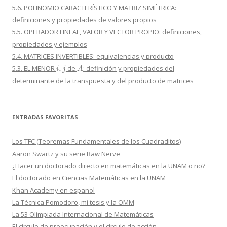
5.6. POLINOMIO CARACTERÍSTICO Y MATRIZ SIMÉTRICA:
definiciones y propiedades de valores propios
5.5. OPERADOR LINEAL, VALOR Y VECTOR PROPIO: definiciones,
propiedades y ejemplos
5.4. MATRICES INVERTIBLES: equivalencias y producto
i
,
j
A
5.3. EL MENOR
de
: definición y propiedades del
determinante de la transpuesta y del producto de matrices
ENTRADAS FAVORITAS
Los TFC (Teoremas Fundamentales de los Cuadraditos)
Aaron Swartz y su serie Raw Nerve
¿Hacer un doctorado directo en matemáticas en la UNAM o no?
El doctorado en Ciencias Matemáticas en la UNAM
Khan Academy en español
La Técnica Pomodoro, mi tesis y la OMM
La 53 Olimpiada Internacional de Matemáticas
El círculo de preocupación y el círculo de acción