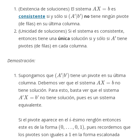
A
X
=
b
(Existencia de soluciones) El sistema
es
(
A
′
|
b
′
)
consistente
si y sólo si
no
tiene ningún pivote
(de filas) en su última columna.
(Unicidad de soluciones) Si el sistema es consistente,
A
′
entonces tiene una
única
solución si y sólo si
tiene
pivotes (de filas) en cada columna.
Demostración:
(
A
′
|
b
′
)
Supongamos que
tiene un pivote en su última
A
X
=
b
columna. Debemos ver que el sistema
no
tiene solución. Para esto, basta ver que el sistema
A
′
X
=
b
′
no tiene solución, pues es un sistema
equivalente.
i
Si el pivote aparece en el
-ésimo renglón entonces
(
0
,
…
,
0
,
1
)
este es de la forma
, pues recordemos que
1
los pivotes son iguales a
en la forma escalonada