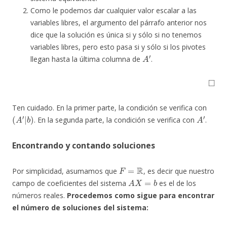
Como le podemos dar cualquier valor escalar a las
variables libres, el argumento del párrafo anterior nos
dice que la solución es única si y sólo si no tenemos
variables libres, pero esto pasa si y sólo si los pivotes
A
′
llegan hasta la última columna de
.
◻
Ten cuidado. En la primer parte, la condición se verifica con
(
A
′
|
b
)
A
′
. En la segunda parte, la condición se verifica con
.
Encontrando y contando soluciones
F
=
R
Por simplicidad, asumamos que
, es decir que nuestro
A
X
=
b
campo de coeficientes del sistema
es el de los
números reales.
Procedemos como sigue para encontrar
el número de soluciones del sistema:
(
A
|
b
)