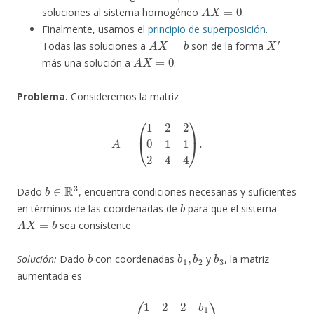
A
X
=
0
soluciones al sistema homogéneo
.
Finalmente, usamos el
principio de superposición
.
A
X
=
b
X
′
Todas las soluciones a
son de la forma
A
X
=
0
más una solución a
.
Problema.
Consideremos la matriz
A
=
(
1
2
2
0
1
1
2
4
4
)
.
b
∈
R
3
Dado
, encuentra condiciones necesarias y suficientes
b
en términos de las coordenadas de
para que el sistema
A
X
=
b
sea consistente.
b
b
1
,
b
2
b
3
Solución:
Dado
con coordenadas
y
, la matriz
aumentada es
(
A
|
b
)
=
(
1
2
2
b
1
0
1
1
b
2
2
4
4
b
3
)
.