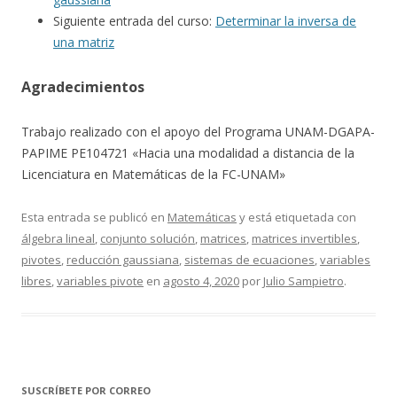
Siguiente entrada del curso:
Determinar la inversa de
una matriz
Agradecimientos
Trabajo realizado con el apoyo del Programa UNAM-DGAPA-
PAPIME PE104721 «Hacia una modalidad a distancia de la
Licenciatura en Matemáticas de la FC-UNAM»
Esta entrada se publicó en
Matemáticas
y está etiquetada con
álgebra lineal
,
conjunto solución
,
matrices
,
matrices invertibles
,
pivotes
,
reducción gaussiana
,
sistemas de ecuaciones
,
variables
libres
,
variables pivote
en
agosto 4, 2020
por
Julio Sampietro
.
SUSCRÍBETE POR CORREO