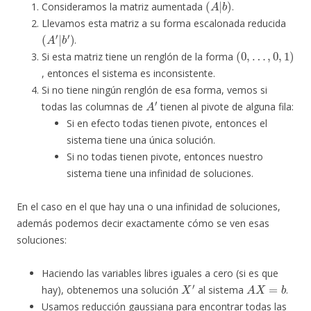
Consideramos la matriz aumentada
.
Llevamos esta matriz a su forma escalonada reducida
(
A
′
|
b
′
)
.
(
…
0
,
,
0
,
1
)
Si esta matriz tiene un renglón de la forma
, entonces el sistema es inconsistente.
Si no tiene ningún renglón de esa forma, vemos si
A
′
todas las columnas de
tienen al pivote de alguna fila:
Si en efecto todas tienen pivote, entonces el
sistema tiene una única solución.
Si no todas tienen pivote, entonces nuestro
sistema tiene una infinidad de soluciones.
En el caso en el que hay una o una infinidad de soluciones,
además podemos decir exactamente cómo se ven esas
soluciones:
Haciendo las variables libres iguales a cero (si es que
X
′
A
X
=
b
hay), obtenemos una solución
al sistema
.
Usamos reducción gaussiana para encontrar todas las