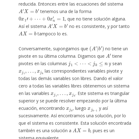
reducida. Entonces entre las ecuaciones del sistema
A
′
X
=
b
′
tenemos una de la forma
0
x
1
′
+
⋯
+
0
x
n
′
=
1
, que no tiene solución alguna.
A
′
X
=
b
′
Así el sistema
no es consistente, y por tanto
A
X
=
b
tampoco lo es.
(
A
′
|
b
′
)
Conversamente, supongamos que
no tiene un
A
′
pivote en su última columna. Digamos que
tiene
j
1
<
⋯
<
j
k
≤
n
pivotes en las columnas
y sean
x
j
1
,
…
,
x
j
k
las correspondientes variables pivote y
todas las demás variables son libres. Dando el valor
cero a todas las variables libres obtenemos un sistema
x
j
1
,
…
,
x
j
k
en las variables
. Este sistema es triangular
superior y se puede resolver empezando por la última
x
j
k
x
j
k
−
1
ecuación, encontrando
, luego
y así
sucesivamente. Así encontramos una solución, por lo
que el sistema es consistente. Esta solución encontrada
A
X
=
b
también es una solución a
, pues es un
sistema equivalente.