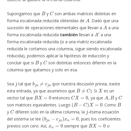
B
C
Supongamos que
y
son ambas matrices distintas en
A
forma escalonada reducida obtenidas de
. Dado que una
A
sucesión de operaciones elementales que llevan a
a una
A
′
forma escalonada reducida
también
llevan a
a una
forma escalonada reducida (si a una matriz escalonada
reducida le cortamos una columna, sigue siendo escalonada
reducida), podemos aplicar la hipótesis de inducción y
B
C
concluir que si
y
son distintas entonces difieren en la
columna que quitamos y solo en esa.
j
b
j
n
≠
c
j
n
Sea
tal que
(por nuestra discusión previa, existe
B
≠
C
X
esta entrada, ya que asumimos que
). Si
es un
B
X
=
0
C
X
=
0
A
,
B
C
vector tal que
entonces
, ya que
y
(
B
−
C
)
X
=
0
B
son matrices equivalentes. Luego
. Como
C
j
y
difieren solo en la última columna, la
-ésima ecuación
(
b
j
n
−
c
j
n
)
x
n
=
0
del sistema se lee
, pues los coeficientes
x
n
=
0
B
X
=
0
previos son cero. Así,
siempre que
o
C
X
=
0
x
n
B