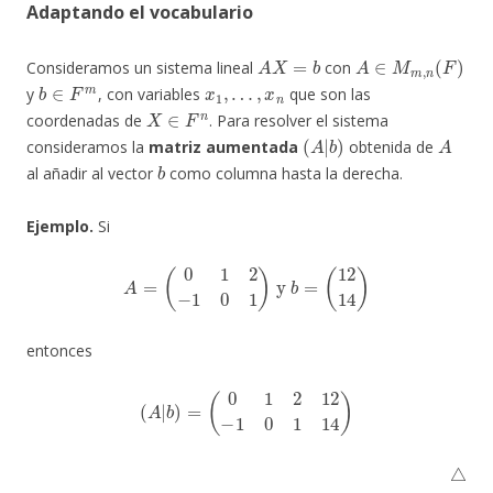
Adaptando el vocabulario
A
X
=
b
A
∈
M
m
,
n
(
F
)
Consideramos un sistema lineal
con
b
∈
F
m
x
1
,
…
,
x
n
y
, con variables
que son las
X
∈
F
n
coordenadas de
. Para resolver el sistema
(
A
|
b
)
A
consideramos la
matriz aumentada
obtenida de
b
al añadir al vector
como columna hasta la derecha.
Ejemplo.
Si
A
=
(
0
1
2
−
1
0
1
)
y
b
=
(
12
14
)
entonces
(
A
|
b
)
=
(
0
1
2
12
−
1
0
1
14
)
△