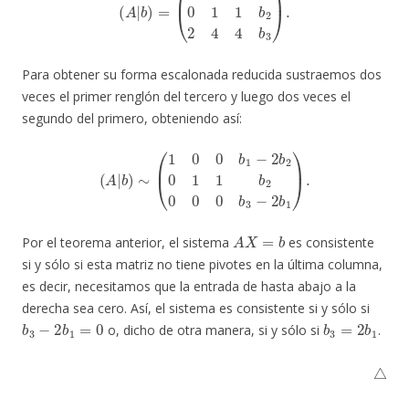
Para obtener su forma escalonada reducida sustraemos dos
veces el primer renglón del tercero y luego dos veces el
segundo del primero, obteniendo así:
(
A
|
b
)
∼
(
1
0
0
b
1
−
2
b
2
0
1
1
b
2
0
0
0
b
3
−
2
b
1
)
.
A
X
=
b
Por el teorema anterior, el sistema
es consistente
si y sólo si esta matriz no tiene pivotes en la última columna,
es decir, necesitamos que la entrada de hasta abajo a la
derecha sea cero. Así, el sistema es consistente si y sólo si
b
3
−
2
b
1
=
0
b
3
=
2
b
1
o, dicho de otra manera, si y sólo si
.
△