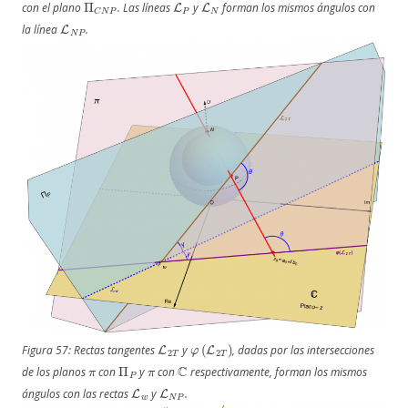
con el plano
. Las líneas
y
forman los mismos ángulos con
L
N
P
la línea
.
L
2
T
φ
(
L
2
T
)
Figura 57: Rectas tangentes
y
, dadas por las intersecciones
π
Π
P
π
C
de los planos
con
y
con
respectivamente, forman los mismos
L
w
L
N
P
ángulos con las rectas
y
.