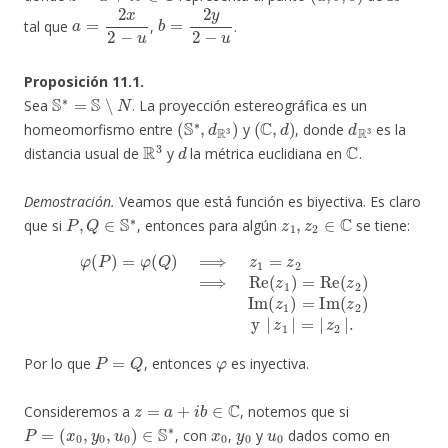
a
=
2
x
2
−
u
b
=
2
y
2
−
u
tal que
,
.
Proposición 11.1.
S
∗
=
S
∖
N
Sea
. La proyección estereográfica es un
(
S
∗
,
d
R
3
)
(
C
,
d
)
d
R
3
homeomorfismo entre
y
, donde
es la
R
3
d
C
distancia usual de
y
la métrica euclidiana en
.
Demostración.
Veamos que está función es biyectiva. Es claro
P
,
Q
∈
S
∗
z
1
,
z
2
∈
C
que si
, entonces para algún
se tiene:
φ
(
P
)
=
φ
(
Q
)
⟹
z
1
=
z
2
⟹
|
z
1
Re
|
=
(
z
|
1
z
)
2
=
|
Re
.
(
z
2
)
Im
(
z
1
)
=
Im
(
z
2
)
y
P
=
Q
φ
Por lo que
, entonces
es inyectiva.
z
=
a
+
i
b
∈
C
Consideremos a
, notemos que si
P
=
(
x
0
,
y
0
,
u
0
)
∈
S
∗
x
0
y
0
u
0
, con
,
y
dados como en