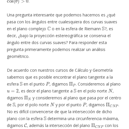
.
Una pregunta interesante que podemos hacernos es ¿qué
pasa con los ángulos entre cualesquiera dos curvas suaves
C
S
en el plano complejo
o en la esfera de Riemann
?, es
decir, ¿bajo la proyección estereográfica se conserva el
ángulo entre dos curvas suaves? Para responder esta
pregunta primeramente podemos realizar un análisis
geométrico.
De acuerdo con nuestros cursos de Cálculo y Geometría
sabemos que es posible encontrar el plano tangente a la
S
P
Π
P
esfera
en el punto
, digamos
. Consideremos al plano
u
=
2
S
N
, es decir el plano tangente a
en el polo norte
,
Π
N
digamos
y consideremos al plano que pasa por el centro
S
N
P
Π
C
N
P
de
, por el polo norte
y por el punto
, digamos
.
No es difícil convencerse de que la intersección de dicho
S
plano con la esfera
determina una circunferencia máxima,
C
Π
C
N
P
digamos
, además la intersección del plano
con los
Π
P
Π
N
C
L
P
L
N