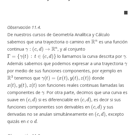
◼
Observación 11.4.
De nuestros cursos de Geometría Analítica y Cálculo
R
n
sabemos que una trayectoria o camino en
es una función
γ
:
(
c
,
d
)
→
R
n
continua
, y al conjunto
Γ
=
{
γ
(
t
)
:
t
∈
(
c
,
d
)
}
γ
lo llamamos la curva descrita por
.
γ
Además sabemos que podemos expresar a una trayectoria
por medio de sus funciones componentes, por ejemplo en
R
3
γ
(
t
)
=
(
x
(
t
)
,
y
(
t
)
,
z
(
t
)
)
tenemos que
donde
x
(
t
)
,
y
(
t
)
,
z
(
t
)
son funciones reales continuas llamadas las
γ
componentes de
. Por otra parte, decimos que una curva es
(
c
,
d
)
(
c
,
d
)
suave en
si es diferenciable en
, es decir si sus
(
c
,
d
)
funciones componentes son derivables en
y sus
(
c
,
d
)
derivadas no se anulan simultáneamente en
, excepto
c
d
quizás en
o
.