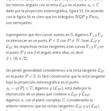
L
N
P
z
0
∈
C
los mismos ángulos con la recta
en el punto
dado por la proyección estereográfica, figura 55. De acuerdo
N
Q
P
P
w
z
0
con la figura 56 es claro que los triángulos
y
son semejantes.
S
Γ
1
Γ
2
Supongamos que dos curvas suaves en
, digamos
y
,
P
∈
S
P
≠
N
L
1
T
se intersecan en un punto
con
. Sean
y
L
2
T
Γ
1
Γ
2
las respectivas rectas tangentes a las curvas
y
en
P
β
el punto
y sea
el ángulo entre ellas, es decir
β
∈
(
0
,
π
/
2
)
.
L
2
T
Sin perder generalidad consideremos a la recta tangente
P
∈
S
en el punto
. Es fácil convencerse que la recta tangente
bajo la proyección estereográfica en el punto
z
0
=
φ
(
P
)
∈
C
φ
(
L
2
T
)
, digamos
, está dada por la
L
2
T
L
N
P
intersección de un plano que contiene a
y
,
π
C
digamos
, con el plano complejo
. Considerando lo
L
2
T
φ
(
L
2
T
)
anterior tenemos que las rectas tangentes
y
L
N
P