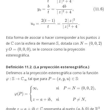
u
0
=
2
(
t
−
1
)
t
=
2
|
z
|
2
|
z
|
2
+
4
.
z
Esta forma de asociar o hacer corresponder a los puntos
C
S
N
=
(
0
,
0
,
2
)
de
con la esfera de Riemann
, dotada con
O
=
(
0
,
0
,
0
)
y
, se le conoce como la proyección
estereográfica.
Definición 11.2. (La proyección estereográfica.)
Definimos a la proyección estereográfica como la función
φ
:
S
→
C
∞
P
=
(
x
,
y
,
u
)
∈
S
tal que para
:
φ
(
P
)
=
{
∞
,
si
P
=
N
=
(
0
,
0
,
2
)
,
z
=
a
+
i
b
,
si
P
≠
N
,
z
=
a
+
i
b
∈
C
(
a
,
b
,
0
)
R
3
donde
representa al punto
de