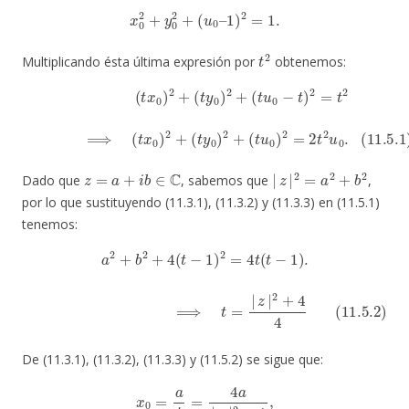
x
0
2
+
y
0
2
+
(
u
0
–
1
)
2
=
1.
t
2
Multiplicando ésta última expresión por
obtenemos:
(
t
x
0
)
2
+
(
t
y
0
)
2
+
(
t
u
0
(
−
t
t
u
)
2
0
=
)
2
t
=
2
2
(11.5.1)
t
2
u
0
.
⟹
(
t
x
0
)
2
+
(
t
y
0
)
2
+
z
=
a
+
i
b
∈
C
|
z
|
2
=
a
2
+
b
2
Dado que
, sabemos que
,
por lo que sustituyendo (11.3.1), (11.3.2) y (11.3.3) en (11.5.1)
tenemos:
a
2
+
b
2
+
4
(
t
−
1
)
2
=
4
t
(
t
−
1
)
.
(11.5.2)
⟹
t
=
|
z
|
2
+
4
4
De (11.3.1), (11.3.2), (11.3.3) y (11.5.2) se sigue que:
x
0
=
a
t
=
4
a
|
z
|
2
+
4
,
(11.6)
y
0
=
b
t
=
4
b
|
z
|
2
+
4
,