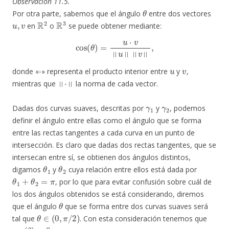
Observación 11.5.
θ
Por otra parte, sabemos que el ángulo
entre dos vectores
u
,
v
R
2
R
3
en
o
se puede obtener mediante:
cos
(
θ
)
=
u
⋅
v
‖
u
‖
‖
v
‖
,
⋅
u
v
donde «
» representa el producto interior entre
y
,
‖
⋅
‖
mientras que
la norma de cada vector.
γ
1
γ
2
Dadas dos curvas suaves, descritas por
y
, podemos
definir el ángulo entre ellas como el ángulo que se forma
entre las rectas tangentes a cada curva en un punto de
intersección. Es claro que dadas dos rectas tangentes, que se
intersecan entre sí, se obtienen dos ángulos distintos,
θ
1
θ
2
digamos
y
cuya relación entre ellos está dada por
θ
1
+
θ
2
=
π
, por lo que para evitar confusión sobre cuál de
los dos ángulos obtenidos se está considerando, diremos
θ
que el ángulo
que se forma entre dos curvas suaves será
θ
∈
(
0
,
π
/
2
)
tal que
. Con esta consideración tenemos que
cos
(
θ
)
>
0