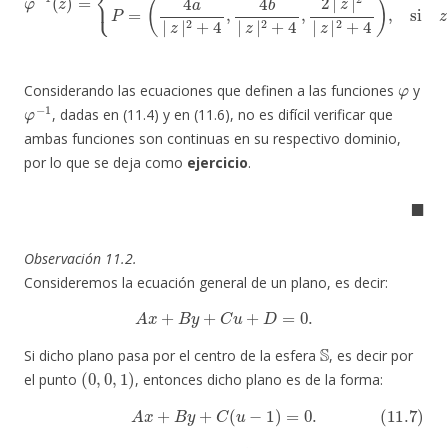
φ
Considerando las ecuaciones que definen a las funciones
y
φ
−
1
, dadas en (11.4) y en (11.6), no es difícil verificar que
ambas funciones son continuas en su respectivo dominio,
por lo que se deja como
ejercicio
.
◼
Observación 11.2.
Consideremos la ecuación general de un plano, es decir:
A
x
+
B
y
+
C
u
+
D
=
0.
S
Si dicho plano pasa por el centro de la esfera
, es decir por
(
0
,
0
,
1
)
el punto
, entonces dicho plano es de la forma:
(11.7)
A
x
+
B
y
+
C
(
u
−
1
)
=
0.
S