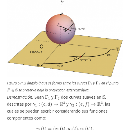
θ
Γ
1
Γ
2
Figura 57: El ángulo
que se forma entre las curvas
y
en el punto
P
∈
S
se preserva bajo la proyección estereográfica.
Γ
1
Γ
2
S
Demostración.
Sean
y
dos curvas suaves en
,
γ
1
:
(
c
,
d
)
→
R
3
γ
2
:
(
e
,
f
)
→
R
3
descritas por
y
, las
cuales se pueden escribir considerando sus funciones
componentes como:
γ
1
(
t
)
=
(
x
1
(
t
)
,
y
1
(
t
)
,
u
1
(
t
)
)
,
γ
2
(
t
)
=
(
x
2
(
t
)
,
y
2
(
t
)
,
u
2
(
t
)
)
.