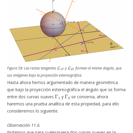
L
1
T
L
2
T
Figura 58: Las rectas tangentes
y
forman el mismo ángulo, que
sus imágenes bajo la proyección estereográfica.
Hasta ahora hemos argumentado de manera geométrica
que bajo la proyección estereográfica el ángulo que se forma
Γ
1
Γ
2
entre dos curvas suaves
y
se conserva, ahora
haremos una prueba analítica de esta propiedad, para ello
consideremos lo siguiente.
Observación 11.6.
Notemos que para cualesquiera dos curvas suaves en la