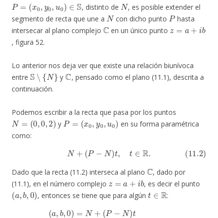
P
=
(
x
0
,
y
0
,
u
0
)
∈
S
N
, distinto de
, es posible extender el
N
P
segmento de recta que une a
con dicho punto
hasta
C
z
=
a
+
i
b
intersecar al plano complejo
en un único punto
, figura 52.
Lo anterior nos deja ver que existe una relación biunívoca
S
∖
{
N
}
C
entre
y
, pensado como el plano (11.1), descrita a
continuación.
Podemos escribir a la recta que pasa por los puntos
N
=
(
0
,
0
,
2
)
P
=
(
x
0
,
y
0
,
u
0
)
y
en su forma paramétrica
como:
(11.2)
N
+
(
P
−
N
)
t
,
t
∈
R
.
C
Dado que la recta (11.2) interseca al plano
, dado por
z
=
a
+
i
b
(11.1), en el número complejo
, es decir el punto
(
a
,
b
,
0
)
t
∈
R
, entonces se tiene que para algún
:
(
a
,
b
,
0
)
=
N
+
(
P
−
N
)
t
=
(
t
x
0
,
t
y
0
,
2
+
t
(
u
0
−
2
)
)
.