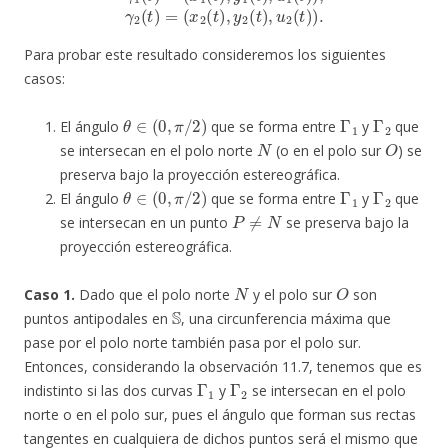
Para probar este resultado consideremos los siguientes
casos:
θ
∈
(
0
,
π
/
2
)
Γ
1
Γ
2
El ángulo
que se forma entre
y
que
N
O
se intersecan en el polo norte
(o en el polo sur
) se
preserva bajo la proyección estereográfica.
θ
∈
(
0
,
π
/
2
)
Γ
1
Γ
2
El ángulo
que se forma entre
y
que
P
≠
N
se intersecan en un punto
se preserva bajo la
proyección estereográfica.
N
O
Caso 1.
Dado que el polo norte
y el polo sur
son
S
puntos antipodales en
, una circunferencia máxima que
pase por el polo norte también pasa por el polo sur.
Entonces, considerando la observación 11.7, tenemos que es
Γ
1
Γ
2
indistinto si las dos curvas
y
se intersecan en el polo
norte o en el polo sur, pues el ángulo que forman sus rectas
tangentes en cualquiera de dichos puntos será el mismo que