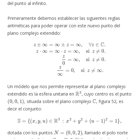
del punto al infinito.
Primeramente debemos establecer las siguientes reglas
aritméticas para poder operar con este nuevo punto del
plano complejo extendido:
z
±
∞
=
∞
±
z
=
∞
,
∀
z
∈
C
.
z
⋅
∞
0
=
,
si
∞
⋅
z
z
≠
=
∞
∞
.
,
si
z
≠
0.
z
0
=
∞
,
si
z
≠
0.
z
∞
=
Un módelo que nos permite representar al plano complejo
R
3
extendido es la esfera unitaria en
, cuyo centro es el punto
(
0
,
0
,
1
)
C
, situada sobre el plano complejo
, figura 52, es
decir el conjunto:
S
=
{
(
x
,
y
,
u
)
∈
R
3
:
x
2
+
y
2
+
(
u
−
1
)
2
=
1
}
,
N
=
(
0
,
0
,
2
)
dotada con los puntos
, llamado el polo norte
O
=
(
0
,
0
,
0
)