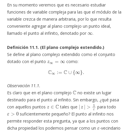
En su momento veremos que es necesario estudiar
funciones de variable compleja para las que el módulo de la
variable crezca de manera arbitraria, por lo que resulta
conveniente agregar al plano complejo un punto ideal,
∞
llamado el punto al infinito, denotado por
.
Definición 11.1. (El plano complejo extendido.)
Se define al plano complejo extendido como el conjunto
z
∞
=
∞
dotado con el punto
como:
C
∞
:=
C
∪
{
∞
}
.
Observación 11.1.
C
Es claro que en el plano complejo
no existe un lugar
destinado para el punto al infinito. Sin embargo, ¿qué pasa
z
∈
C
|
z
|
>
1
ε
con aquellos puntos
tales que
para todo
ε
>
0
suficientemente pequeño? El punto al infinito nos
permite responder esta pregunta, ya que a los puntos con
ε
dicha propiedad los podemos pensar como un
-vecindario