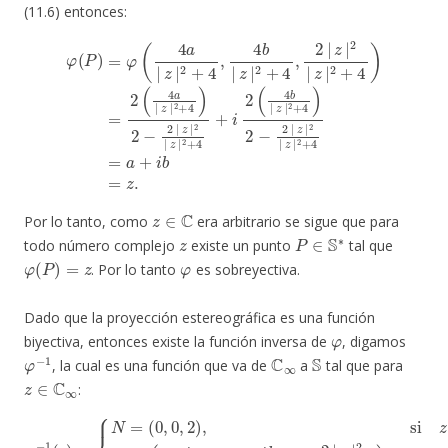
(11.6) entonces:
φ
2
(
+
P
4
)
=
)
2
φ
−
(
2
4
|
a
z
|
|
z
2
|
|
2
z
+
|
4
2
,
4
+
b
4
|
+
=
z
i
a
2
|
+
(
2
4
i
+
b
b
4
=
|
,
2
z
z
|
.
|
2
z
|
+
2
4
|
)
2
z
−
|
2
2
+
|
z
4
|
)
=
2
2
|
(
z
4
|
a
2
|
+
z
4
|
z
∈
C
Por lo tanto, como
era arbitrario se sigue que para
z
P
∈
S
∗
todo número complejo
existe un punto
tal que
φ
(
P
)
=
z
φ
. Por lo tanto
es sobreyectiva.
Dado que la proyección estereográfica es una función
φ
biyectiva, entonces existe la función inversa de
, digamos
φ
−
1
C
∞
S
, la cual es una función que va de
a
tal que para
z
∈
C
∞
:
(
4
a
|
z
|
2
+
4
,
φ
4
−
b
1
|
(
z
z
|
)
=
2
{
+
N
4
=
,
2
(
|
0
z
,
0
|
,
2
2
|
)
,
z
si
|
z
2
=
+
∞
4
,
)
P
,
si
=
z
=
a
+
i
b
∈
C
.