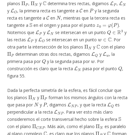
planos
,
y
determina tres rectas, digamos
,
L
O
C
P
y
, la primera recta es tangente a
en
y la segunda
C
N
recta es tangente a
en
, mientras que la tercera recta es
S
z
0
=
φ
(
P
)
tangente a
en el origen y pasa por el punto
.
L
P
L
N
Q
∈
R
3
Notemos que
y
se intersecan en un punto
y
L
P
L
O
w
∈
C
las rectas
y
se intersecan en un punto
. Por
Π
N
C
otra parte la intersección de los planos
y
con el plano
Π
P
L
Q
L
w
determinan otras dos rectas, digamos
y
, la
Q
w
primera pasa por
y la segunda pasa por
. Por
L
N
Q
construcción es claro que la recta
pasa por el punto
,
figura 55.
Dada la perfecta simetría de la esfera, es fácil concluir que
Π
N
Π
P
los planos
y
forman los mismos ángulos con la recta
N
P
L
N
P
L
Q
que pasa por
y
, digamos
, y que la recta
es
L
N
P
perpendicular a la recta
. Para ver esto más claro
S
consideremos el corte transversal hecho sobre la esfera
Π
C
N
P
Π
N
con el plano
. Más aún, como el plano
es paralelo
C
Π
P
C
al plano complejo
, es claro que los planos
y
forman