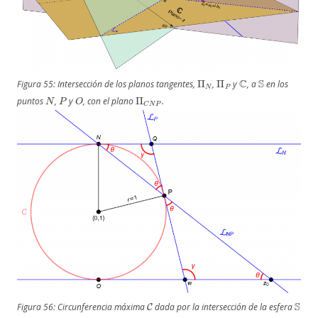
Π
N
Π
P
C
S
Figura 55: Intersección de los planos tangentes,
,
y
, a
en los
N
P
O
Π
C
N
P
puntos
,
y
, con el plano
.
C
S
Figura 56: Circunferencia máxima
dada por la intersección de la esfera
Π
C
N
P
L
P
L
N