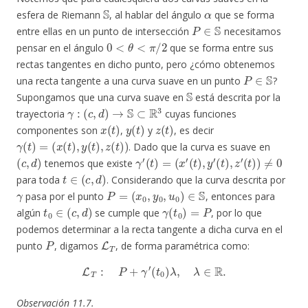
S
α
esfera de Riemann
, al hablar del ángulo
que se forma
P
∈
S
entre ellas en un punto de intersección
necesitamos
0
<
θ
<
π
/
2
pensar en el ángulo
que se forma entre sus
rectas tangentes en dicho punto, pero ¿cómo obtenemos
P
∈
S
una recta tangente a una curva suave en un punto
?
S
Supongamos que una curva suave en
está descrita por la
γ
:
(
c
,
d
)
→
S
⊂
R
3
trayectoria
cuyas funciones
x
(
t
)
y
(
t
)
z
(
t
)
componentes son
,
y
, es decir
γ
(
t
)
=
(
x
(
t
)
,
y
(
t
)
,
z
(
t
)
)
. Dado que la curva es suave en
(
c
,
d
)
γ
′
(
t
)
=
(
x
′
(
t
)
,
y
′
(
t
)
,
z
′
(
t
)
)
≠
0
tenemos que existe
t
∈
(
c
,
d
)
para toda
. Considerando que la curva descrita por
γ
P
=
(
x
0
,
y
0
,
u
0
)
∈
S
pasa por el punto
, entonces para
t
0
∈
(
c
,
d
)
γ
(
t
0
)
=
P
algún
se cumple que
, por lo que
podemos determinar a la recta tangente a dicha curva en el
P
L
T
punto
, digamos
, de forma paramétrica como:
L
T
:
P
+
γ
′
(
t
0
)
λ
,
λ
∈
R
.
Observación 11.7.