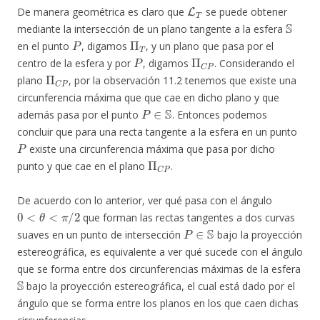
L
T
De manera geométrica es claro que
se puede obtener
S
mediante la intersección de un plano tangente a la esfera
P
Π
T
en el punto
, digamos
, y un plano que pasa por el
P
Π
C
P
centro de la esfera y por
, digamos
. Considerando el
Π
C
P
plano
, por la observación 11.2 tenemos que existe una
circunferencia máxima que que cae en dicho plano y que
P
∈
S
además pasa por el punto
. Entonces podemos
concluir que para una recta tangente a la esfera en un punto
P
existe una circunferencia máxima que pasa por dicho
Π
C
P
punto y que cae en el plano
.
De acuerdo con lo anterior, ver qué pasa con el ángulo
0
<
θ
<
π
/
2
que forman las rectas tangentes a dos curvas
P
∈
S
suaves en un punto de intersección
bajo la proyección
estereográfica, es equivalente a ver qué sucede con el ángulo
que se forma entre dos circunferencias máximas de la esfera
S
bajo la proyección estereográfica, el cual está dado por el
ángulo que se forma entre los planos en los que caen dichas