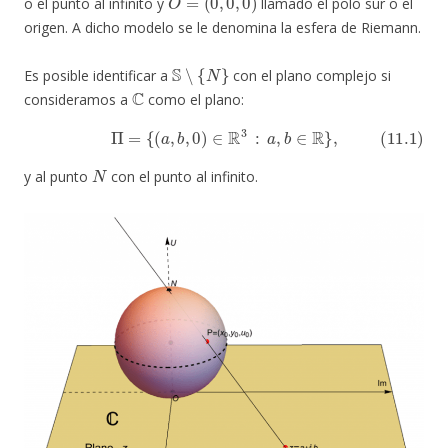
o el punto al infinito y
llamado el polo sur o el
origen. A dicho modelo se le denomina la esfera de Riemann.
S
∖
{
N
}
Es posible identificar a
con el plano complejo si
C
consideramos a
como el plano:
(11.1)
Π
=
{
(
a
,
b
,
0
)
∈
R
3
:
a
,
b
∈
R
}
,
N
y al punto
con el punto al infinito.