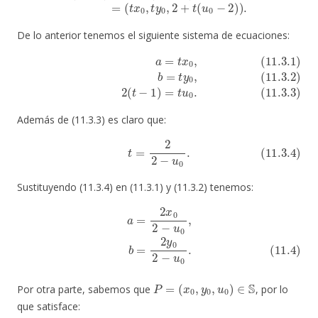
De lo anterior tenemos el siguiente sistema de ecuaciones:
(11.3.1)
a
=
t
x
0
,
(11.3.2)
b
=
t
y
0
,
(11.3.3)
2
(
t
−
1
)
=
t
u
0
.
Además de (11.3.3) es claro que:
(11.3.4)
t
=
2
2
−
u
0
.
Sustituyendo (11.3.4) en (11.3.1) y (11.3.2) tenemos:
a
=
2
x
0
2
−
u
0
,
(11.4)
b
=
2
y
0
2
−
u
0
.
P
=
(
x
0
,
y
0
,
u
0
)
∈
S
Por otra parte, sabemos que
, por lo
que satisface: