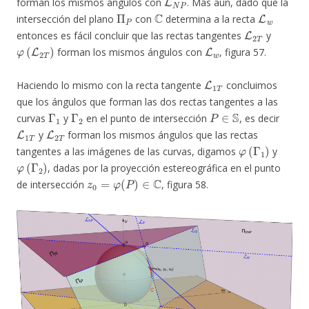
forman los mismos ángulos con
. Más aún, dado que la
Π
P
C
L
w
intersección del plano
con
determina a la recta
L
2
T
entonces es fácil concluir que las rectas tangentes
y
φ
(
L
2
T
)
L
w
forman los mismos ángulos con
, figura 57.
L
1
T
Haciendo lo mismo con la recta tangente
concluimos
que los ángulos que forman las dos rectas tangentes a las
Γ
1
Γ
2
P
∈
S
curvas
y
en el punto de intersección
, es decir
L
1
T
L
2
T
y
forman los mismos ángulos que las rectas
φ
(
Γ
1
)
tangentes a las imágenes de las curvas, digamos
y
φ
(
Γ
2
)
, dadas por la proyección estereográfica en el punto
z
0
=
φ
(
P
)
∈
C
de intersección
, figura 58.