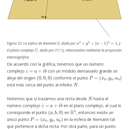
S
x
2
+
y
2
+
(
u
−
1
)
2
=
1
Figura 52: La esfera de Riemann
, dada por
, y
C
el plano complejo
, dado por (11.1), relacionados mediante la proyección
estereográfica.
De acuerdo con la gráfica, tenemos que un número
z
=
a
+
i
b
complejo
con un módulo demasiado grande se
(
0
,
0
,
0
)
P
=
(
x
0
,
y
0
,
u
0
)
aleja del origen
conforme el punto
N
está más cerca del punto al infinito
.
N
Notemos que si trazamos una recta desde
hasta el
z
=
a
+
i
b
número complejo
en el plano complejo, al cual le
(
a
,
b
,
0
)
R
3
corresponde el punto
en
, entonces existe un
P
=
(
x
0
,
y
0
,
u
0
)
único punto
en la esfera de Riemann tal
que pertenece a dicha recta. Por otra parte, para un punto