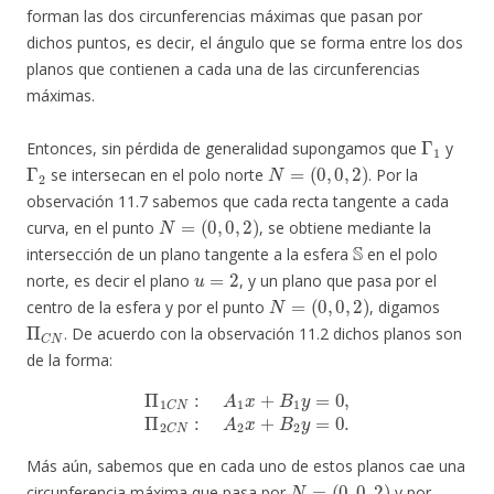
forman las dos circunferencias máximas que pasan por
dichos puntos, es decir, el ángulo que se forma entre los dos
planos que contienen a cada una de las circunferencias
máximas.
Γ
1
Entonces, sin pérdida de generalidad supongamos que
y
Γ
2
N
=
(
0
,
0
,
2
)
se intersecan en el polo norte
. Por la
observación 11.7 sabemos que cada recta tangente a cada
N
=
(
0
,
0
,
2
)
curva, en el punto
, se obtiene mediante la
S
intersección de un plano tangente a la esfera
en el polo
u
=
2
norte, es decir el plano
, y un plano que pasa por el
N
=
(
0
,
0
,
2
)
centro de la esfera y por el punto
, digamos
Π
C
N
. De acuerdo con la observación 11.2 dichos planos son
de la forma:
Π
1
C
N
:
A
1
x
+
B
1
y
=
0
,
Π
2
C
N
:
A
2
x
+
B
2
y
=
0.
Más aún, sabemos que en cada uno de estos planos cae una
N
=
(
0
,
0
,
2
)
circunferencia máxima que pasa por
y por