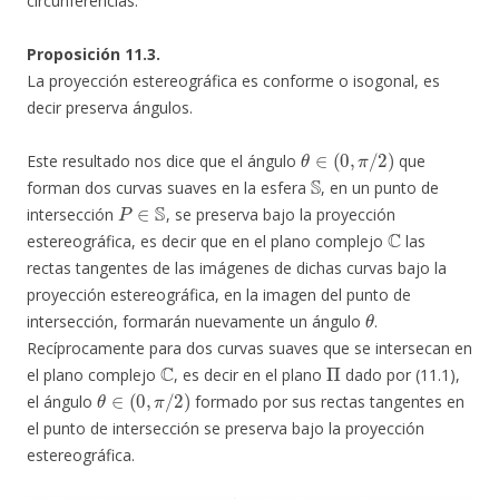
circunferencias.
Proposición 11.3.
La proyección estereográfica es conforme o isogonal, es
decir preserva ángulos.
θ
∈
(
0
,
π
/
2
)
Este resultado nos dice que el ángulo
que
S
forman dos curvas suaves en la esfera
, en un punto de
P
∈
S
intersección
, se preserva bajo la proyección
C
estereográfica, es decir que en el plano complejo
las
rectas tangentes de las imágenes de dichas curvas bajo la
proyección estereográfica, en la imagen del punto de
θ
intersección, formarán nuevamente un ángulo
.
Recíprocamente para dos curvas suaves que se intersecan en
C
Π
el plano complejo
, es decir en el plano
dado por (11.1),
θ
∈
(
0
,
π
/
2
)
el ángulo
formado por sus rectas tangentes en
el punto de intersección se preserva bajo la proyección
estereográfica.