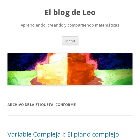
El blog de Leo
Aprendiendo, creando y compartiendo matemáticas
Saltar
Menú
al
contenido
ARCHIVO DE LA ETIQUETA:
CONFORME
Variable Compleja I: El plano complejo
C
∞