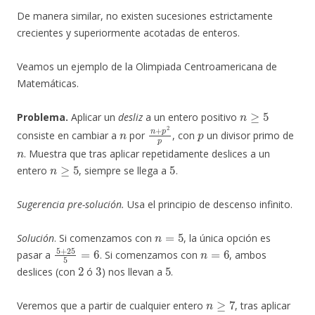
De manera similar, no existen sucesiones estrictamente
crecientes y superiormente acotadas de enteros.
Veamos un ejemplo de la Olimpiada Centroamericana de
Matemáticas.
n
≥
5
Problema.
Aplicar un
desliz
a un entero positivo
n
n
+
p
2
p
p
consiste en cambiar a
por
, con
un divisor primo de
n
. Muestra que tras aplicar repetidamente deslices a un
n
≥
5
5
entero
, siempre se llega a
.
Sugerencia pre-solución.
Usa el principio de descenso infinito.
n
=
5
Solución
. Si comenzamos con
, la única opción es
5
+
25
5
=
6
n
=
6
pasar a
. Si comenzamos con
, ambos
2
3
5
deslices (con
ó
) nos llevan a
.
n
≥
7
Veremos que a partir de cualquier entero
, tras aplicar
5