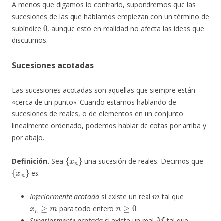
A menos que digamos lo contrario, supondremos que las
sucesiones de las que hablamos empiezan con un término de
0
subíndice
, aunque esto en realidad no afecta las ideas que
discutimos.
Sucesiones acotadas
Las sucesiones acotadas son aquellas que siempre están
«cerca de un punto». Cuando estamos hablando de
sucesiones de reales, o de elementos en un conjunto
linealmente ordenado, podemos hablar de cotas por arriba y
por abajo.
{
x
n
}
Definición.
Sea
una sucesión de reales. Decimos que
{
x
n
}
es:
m
Inferiormente acotada
si existe un real
tal que
x
n
≥
m
n
≥
0
para todo entero
.
M
Superiormente acotada
si existe un real
tal que