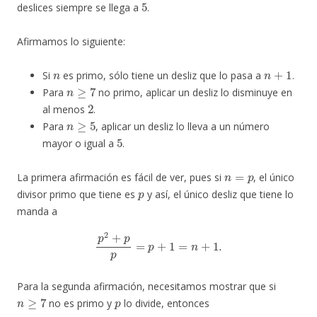
deslices siempre se llega a
.
Afirmamos lo siguiente:
n
n
+
1
Si
es primo, sólo tiene un desliz que lo pasa a
.
n
≥
7
Para
no primo, aplicar un desliz lo disminuye en
2
al menos
.
n
≥
5
Para
, aplicar un desliz lo lleva a un número
5
mayor o igual a
.
n
=
p
La primera afirmación es fácil de ver, pues si
, el único
p
divisor primo que tiene es
y así, el único desliz que tiene lo
manda a
p
2
+
p
p
=
p
+
1
=
n
+
1.
Para la segunda afirmación, necesitamos mostrar que si
n
≥
7
p
no es primo y
lo divide, entonces