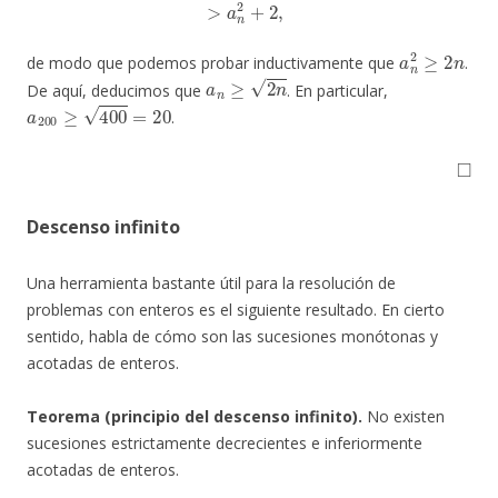
a
n
2
≥
2
n
de modo que podemos probar inductivamente que
.
a
n
≥
2
n
De aquí, deducimos que
. En particular,
a
200
≥
400
=
20
.
◻
Descenso infinito
Una herramienta bastante útil para la resolución de
problemas con enteros es el siguiente resultado. En cierto
sentido, habla de cómo son las sucesiones monótonas y
acotadas de enteros.
Teorema (principio del descenso infinito).
No existen
sucesiones estrictamente decrecientes e inferiormente
acotadas de enteros.