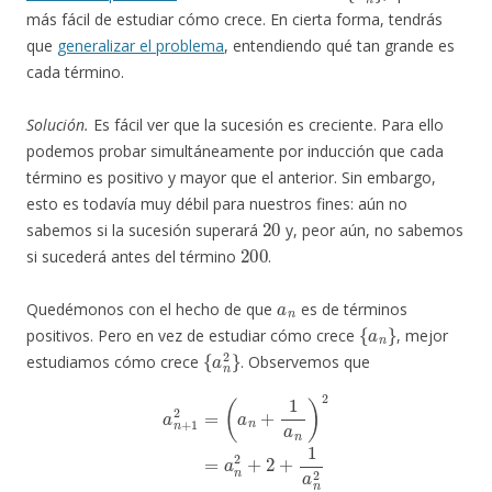
más fácil de estudiar cómo crece. En cierta forma, tendrás
que
generalizar el problema
, entendiendo qué tan grande es
cada término.
Solución.
Es fácil ver que la sucesión es creciente. Para ello
podemos probar simultáneamente por inducción que cada
término es positivo y mayor que el anterior. Sin embargo,
esto es todavía muy débil para nuestros fines: aún no
20
sabemos si la sucesión superará
y, peor aún, no sabemos
200
si sucederá antes del término
.
a
n
Quedémonos con el hecho de que
es de términos
{
a
n
}
positivos. Pero en vez de estudiar cómo crece
, mejor
{
a
n
2
}
estudiamos cómo crece
. Observemos que
a
n
+
1
2
=
(
a
n
+
1
a
n
)
2
=
a
n
2
+
2
+
1
a
n
2
>
a
n
2
+
2
,