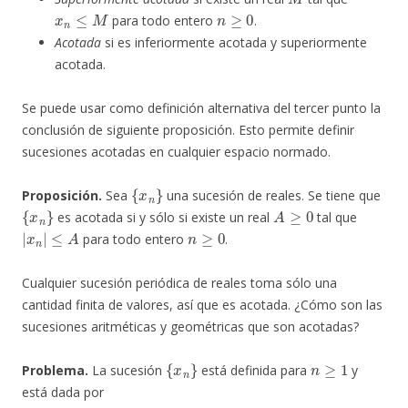
x
n
≤
M
n
≥
0
para todo entero
.
Acotada
si es inferiormente acotada y superiormente
acotada.
Se puede usar como definición alternativa del tercer punto la
conclusión de siguiente proposición. Esto permite definir
sucesiones acotadas en cualquier espacio normado.
{
x
n
}
Proposición.
Sea
una sucesión de reales. Se tiene que
{
x
n
}
A
≥
0
es acotada si y sólo si existe un real
tal que
|
x
n
|
≤
A
n
≥
0
para todo entero
.
Cualquier sucesión periódica de reales toma sólo una
cantidad finita de valores, así que es acotada. ¿Cómo son las
sucesiones aritméticas y geométricas que son acotadas?
{
x
n
}
n
≥
1
Problema.
La sucesión
está definida para
y
está dada por