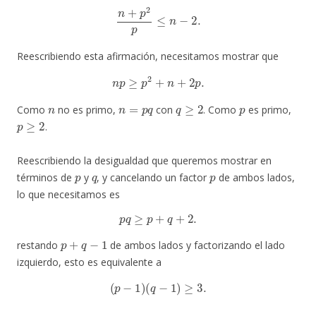
n
+
p
2
p
≤
n
−
2.
Reescribiendo esta afirmación, necesitamos mostrar que
n
p
≥
p
2
+
n
+
2
p
.
n
n
=
p
q
q
≥
2
p
Como
no es primo,
con
. Como
es primo,
p
≥
2
.
Reescribiendo la desigualdad que queremos mostrar en
p
q
p
términos de
y
, y cancelando un factor
de ambos lados,
lo que necesitamos es
p
q
≥
p
+
q
+
2.
p
+
q
−
1
restando
de ambos lados y factorizando el lado
izquierdo, esto es equivalente a
(
p
−
1
)
(
q
−
1
)
≥
3.
p
q