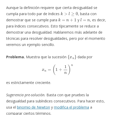
Aunque la definición requiere que cierta desigualdad se
k
>
l
≥
0
cumpla para todo par de índices
, basta con
k
=
n
+
1
l
=
n
demostrar que se cumple para
y
, es decir,
para índices consecutivos. Esto típicamente se reduce a
demostrar una desigualdad. Hablaremos más adelante de
técnicas para resolver desigualdades, pero por el momento
veremos un ejemplo sencillo.
{
x
n
}
Problema.
Muestra que la sucesión
dada por
x
n
=
(
1
+
1
n
)
n
es estrictamente creciente.
Sugerencia pre-solución.
Basta con que pruebes la
desigualdad para subíndices consecutivos. Para hacer esto,
usa el
binomio de Newton
y
modifica el problema
a
comparar ciertos términos.