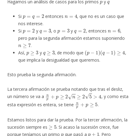
Hagamos un análisis de casos para los primos
y
p
=
q
=
2
n
=
4
Si
entonces
, que no es un caso que
nos interese.
p
=
2
q
=
3
p
=
3
q
=
2
n
=
6
Si
y
, o
y
, entonces
,
pero para la segunda afirmación estamos suponiendo
n
≥
7
.
p
≥
3
q
≥
3
(
p
−
1
)
(
q
−
1
)
≥
4
Así,
y
, de modo que
,
que implica la desigualdad que queremos.
Esto prueba la segunda afirmación.
La tercera afirmación se prueba notando que tras el desliz,
n
p
+
p
≥
2
n
≥
2
5
>
4
un número se va a
, y como esta
n
p
+
p
≥
5
esta expresión es entera, se tiene
.
Estamos listos para dar la prueba. Por la tercer afirmación, la
≥
5
sucesión siempre es
. Si acaso la sucesión crece, fue
p
p
+
1
porque teníamos un primo
que pasó a
. Pero