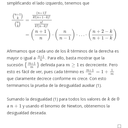
simplificando el lado izquierdo, tenemos que
(
n
+
1
(
n
k
+
)
(
1
n
n
k
)
)
⋅
=
(
n
(
n
n
+
−
1
1
)
)
!
⋅
k
…
!
(
⋅
n
(
n
+
+
1
2
−
−
k
)
k
!
n
n
!
+
k
1
!
(
−
n
k
−
)
k
)
!
=
k
Afirmamos que cada uno de los
términos de la derecha es
n
+
1
n
mayor o igual a
. Para ello, basta mostrar que la
{
m
+
1
m
}
m
≥
1
sucesión
definida para
es decreciente. Pero
m
+
1
m
=
1
+
1
m
esto es fácil de ver, pues cada término es
m
que claramente decrece conforme
crece. Con esto
terminamos la prueba de la desigualdad auxiliar (1).
k
0
Sumando la desigualdad (1) para todos los valores de
de
n
+
1
a
y usando el binomio de Newton, obtenemos la
desigualdad deseada.
◻