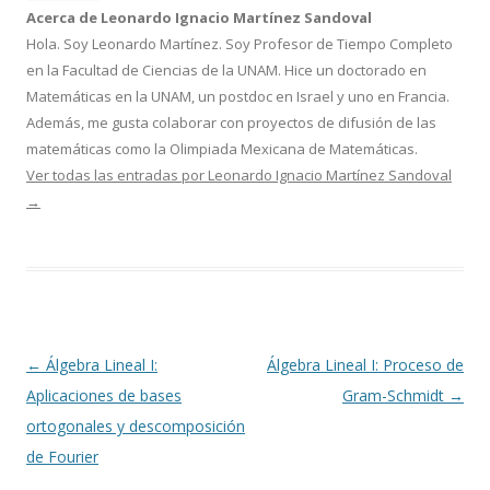
Acerca de Leonardo Ignacio Martínez Sandoval
Hola. Soy Leonardo Martínez. Soy Profesor de Tiempo Completo
en la Facultad de Ciencias de la UNAM. Hice un doctorado en
Matemáticas en la UNAM, un postdoc en Israel y uno en Francia.
Además, me gusta colaborar con proyectos de difusión de las
matemáticas como la Olimpiada Mexicana de Matemáticas.
Ver todas las entradas por Leonardo Ignacio Martínez Sandoval
→
Navegación
←
Álgebra Lineal I:
Álgebra Lineal I: Proceso de
de
Aplicaciones de bases
Gram-Schmidt
→
entradas
ortogonales y descomposición
de Fourier