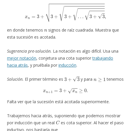
x
n
=
3
+
3
+
3
+
…
3
+
3
,
n
en donde tenemos
signos de raíz cuadrada. Muestra que
esta sucesión es acotada.
Sugerencia pre-solución.
La notación es algo difícil. Usa una
mejor notación
, conjetura una cota superior
trabajando
hacia atrás
, y pruébala por
inducción
.
3
+
3
n
≥
1
Solución.
El primer término es
y para
tenemos
x
n
+
1
=
3
+
x
n
≥
0.
Falta ver que la sucesión está acotada superiormente.
Trabajemos hacia atrás, suponiendo que podemos mostrar
C
por inducción que un real
es cota superior. Al hacer el paso
inductivo, nos bastaría que