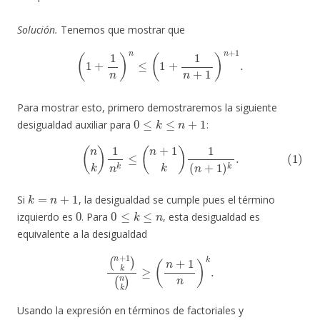
Solución.
Tenemos que mostrar que
(
1
+
1
n
)
n
≤
(
1
+
1
n
+
1
)
n
+
1
.
Para mostrar esto, primero demostraremos la siguiente
0
≤
k
≤
n
+
1
desigualdad auxiliar para
:
(1)
(
n
k
)
1
n
k
≤
(
n
+
1
k
)
1
(
n
+
1
)
k
.
k
=
n
+
1
Si
, la desigualdad se cumple pues el término
0
0
≤
k
≤
n
izquierdo es
. Para
, esta desigualdad es
equivalente a la desigualdad
(
n
+
1
k
)
(
n
k
)
≥
(
n
+
1
n
)
k
.
Usando la expresión en términos de factoriales y