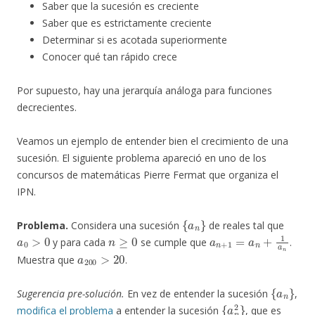
Saber que la sucesión es creciente
Saber que es estrictamente creciente
Determinar si es acotada superiormente
Conocer qué tan rápido crece
Por supuesto, hay una jerarquía análoga para funciones
decrecientes.
Veamos un ejemplo de entender bien el crecimiento de una
sucesión. El siguiente problema apareció en uno de los
concursos de matemáticas Pierre Fermat que organiza el
IPN.
{
a
n
}
Problema.
Considera una sucesión
de reales tal que
a
0
>
0
n
≥
0
a
n
+
1
=
a
n
+
1
a
n
y para cada
se cumple que
.
a
200
>
20
Muestra que
.
{
a
n
}
Sugerencia pre-solución.
En vez de entender la sucesión
,
{
a
n
2
}
modifica el problema
a entender la sucesión
, que es