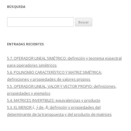
BÚSQUEDA
Buscar:
ENTRADAS RECIENTES
5.7. OPERADOR LINEAL SIMÉTRICO: definición y teorema espectral
para operadores simétricos
5.6. POLINOMIO CARACTERÍSTICO Y MATRIZ SIMÉTRICA:
definiciones y propiedades de valores propios
5.5. OPERADOR LINEAL, VALOR Y VECTOR PROPIO: definiciones,
propiedades y ejemplos
5.4. MATRICES INVERTIBLES: equivalencias y producto
i
,
j
A
5.3. EL MENOR
de
: definición y propiedades del
determinante de la transpuesta y del producto de matrices