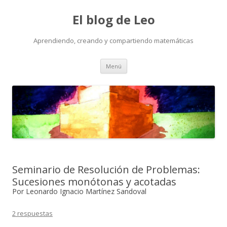
El blog de Leo
Aprendiendo, creando y compartiendo matemáticas
Saltar
Menú
al
contenido
Seminario de Resolución de Problemas:
Sucesiones monótonas y acotadas
Por Leonardo Ignacio Martínez Sandoval
2 respuestas