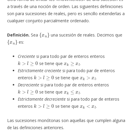
a través de una noción de orden. Las siguientes definiciones
son para sucesiones de reales, pero es sencillo extenderlas a
cualquier conjunto parcialmente ordenado.
{
x
n
}
Definición.
Sea
una sucesión de reales. Decimos que
{
x
n
}
es:
Creciente
si para todo par de enteros enteros
k
>
l
≥
0
x
k
≥
x
l
se tiene que
.
Estrictamente creciente
si para todo par de enteros
k
>
l
≥
0
x
k
>
x
l
enteros
se tiene que
.
Decreciente
si para todo par de enteros enteros
k
>
l
≥
0
x
k
≤
x
l
se tiene que
.
Estrictamente decreciente
si para todo par de enteros
k
>
l
≥
0
x
k
<
x
l
enteros
se tiene que
.
Las sucesiones monótonas son aquellas que cumplen alguna
de las definiciones anteriores.