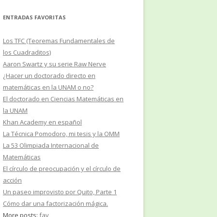
ENTRADAS FAVORITAS
Los TFC (Teoremas Fundamentales de
los Cuadraditos)
Aaron Swartz y su serie Raw Nerve
¿Hacer un doctorado directo en
matemáticas en la UNAM o no?
El doctorado en Ciencias Matemáticas en
la UNAM
Khan Academy en español
La Técnica Pomodoro, mi tesis y la OMM
La 53 Olimpiada Internacional de
Matemáticas
El círculo de preocupación y el círculo de
acción
Un paseo improvisto por Quito, Parte 1
Cómo dar una factorización mágica.
More posts:
fav