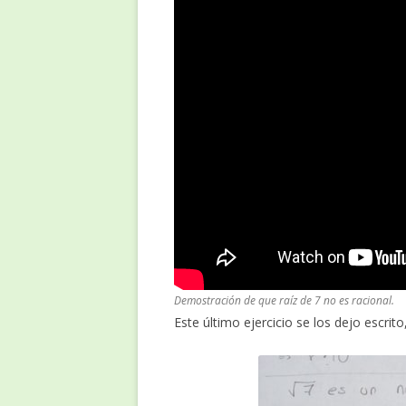
Demostración de que raíz de 7 no es racional.
Este último ejercicio se los dejo escrit