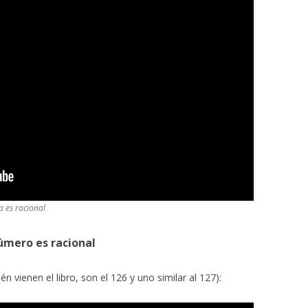
 es racional
número es racional
 vienen el libro, son el 126 y uno similar al 127):