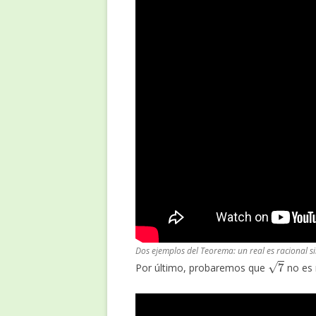
Dos ejemplos del Teorema: un real es racional si
7
Por último, probaremos que
no es 