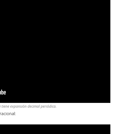
i tiene expansión decimal periódica.
racional: