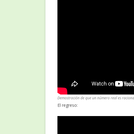
Demostración de que un número real es racional
El regreso: