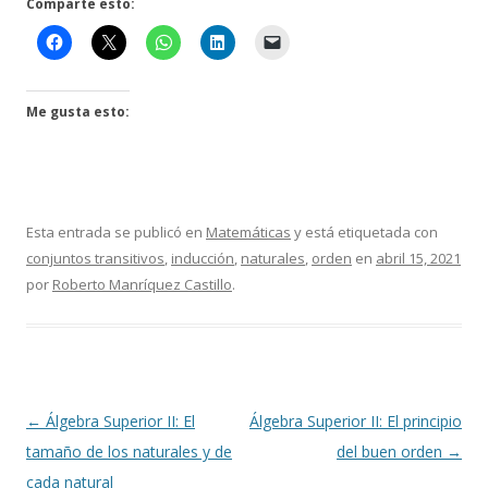
Comparte esto:
Me gusta esto:
Esta entrada se publicó en
Matemáticas
y está etiquetada con
conjuntos transitivos
,
inducción
,
naturales
,
orden
en
abril 15, 2021
por
Roberto Manríquez Castillo
.
Navegación
←
Álgebra Superior II: El
Álgebra Superior II: El principio
de
tamaño de los naturales y de
del buen orden
→
entradas
cada natural