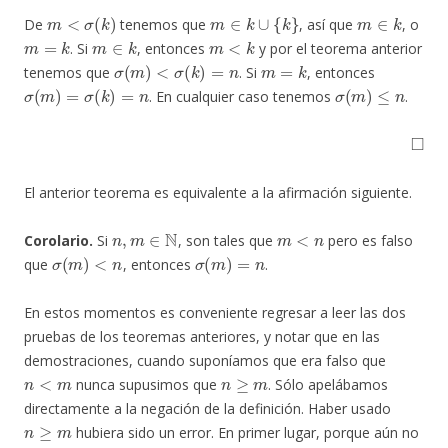
m
<
σ
(
k
)
m
∈
k
∪
{
k
}
m
∈
k
De
tenemos que
, así que
, o
m
=
k
m
∈
k
m
<
k
. Si
, entonces
y por el teorema anterior
σ
(
m
)
<
σ
(
k
)
=
n
m
=
k
tenemos que
. Si
, entonces
σ
(
m
)
=
σ
(
k
)
=
n
σ
(
m
)
≤
n
. En cualquier caso tenemos
.
◻
El anterior teorema es equivalente a la afirmación siguiente.
n
,
m
∈
N
m
<
n
Corolario.
Si
, son tales que
pero es falso
σ
(
m
)
<
n
σ
(
m
)
=
n
que
, entonces
.
En estos momentos es conveniente regresar a leer las dos
pruebas de los teoremas anteriores, y notar que en las
demostraciones, cuando suponíamos que era falso que
n
<
m
n
≥
m
nunca supusimos que
. Sólo apelábamos
directamente a la negación de la definición. Haber usado
n
≥
m
hubiera sido un error. En primer lugar, porque aún no
≥