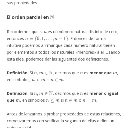
sus propiedades.
N
El orden parcial en
n
Recordemos que si
es un número natural distinto de cero,
n
=
{
0
,
1
,
…
,
n
−
1
}
entonces
. Entonces de forma
intuitiva podemos afirmar que cada número natural tienen
por elementos a todos los naturales «menores» a él. Usando
esta idea, podemos dar las siguientes dos definiciones.
n
,
m
∈
N
n
m
Definición.
Si
, decimos que
es
menor que
,
n
<
m
n
∈
m
en símbolos,
si
.
n
,
m
∈
N
n
Definición.
Si
, decimos que
es
menor o igual
m
n
≤
m
n
∈
m
n
=
m
que
, en símbolos
si
o
.
Antes de lanzarnos a probar propiedades de estas relaciones,
comenzaremos con verificar la segunda de ellas define un
orden parcial.