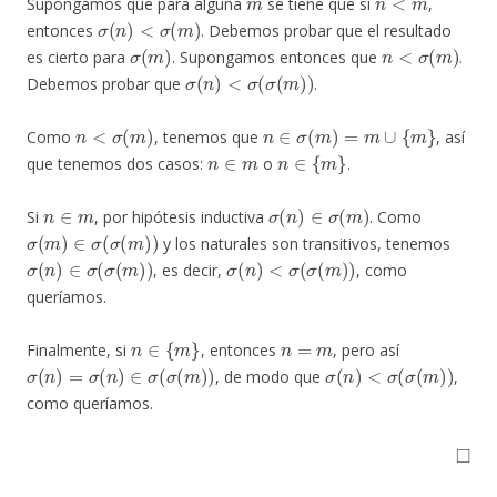
Supongamos que para alguna
se tiene que si
,
σ
(
n
)
<
σ
(
m
)
entonces
. Debemos probar que el resultado
σ
(
m
)
n
<
σ
(
m
)
es cierto para
. Supongamos entonces que
.
σ
(
n
)
<
σ
(
σ
(
m
)
)
Debemos probar que
.
n
<
σ
(
m
)
n
∈
σ
(
m
)
=
m
∪
{
m
}
Como
, tenemos que
, así
n
∈
m
n
∈
{
m
}
que tenemos dos casos:
o
.
n
∈
m
σ
(
n
)
∈
σ
(
m
)
Si
, por hipótesis inductiva
. Como
σ
(
m
)
∈
σ
(
σ
(
m
)
)
y los naturales son transitivos, tenemos
σ
(
n
)
∈
σ
(
σ
(
m
)
)
σ
(
n
)
<
σ
(
σ
(
m
)
)
, es decir,
, como
queríamos.
n
∈
{
m
}
n
=
m
Finalmente, si
, entonces
, pero así
σ
(
n
)
=
σ
(
n
)
∈
σ
(
σ
(
m
)
)
σ
(
n
)
<
σ
(
σ
(
m
)
)
, de modo que
,
como queríamos.
◻