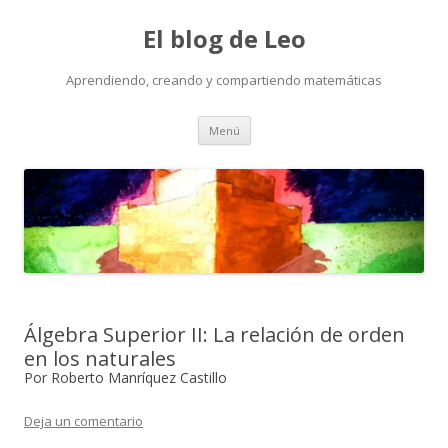
El blog de Leo
Aprendiendo, creando y compartiendo matemáticas
Saltar
Menú
al
contenido
Álgebra Superior II: La relación de orden
en los naturales
Por Roberto Manríquez Castillo
Deja un comentario