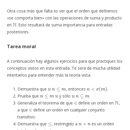
Otra cosa más que falta es ver que el orden que definimos
«se comporta bien» con las operaciones de suma y producto
N
en
. Esto resultará de suma importancia para entradas
posteriores.
Tarea moral
A continuación hay algunos ejercicios para que practiques los
conceptos vistos en esta entrada. Te será de mucha utilidad
intentarlos para entender más la teoría vista.
n
≤
m
n
<
σ
(
m
)
Demuestra que si
, entonces
.
n
≤
m
n
⊆
m
Prueba que
si y sólo si
.
∈
N
Generaliza el teorema de que
define un orden en
,
∈
a que
define un orden en cualquier conjunto
transitivo.
≤
n
×
n
Demuestra que
, restringido a
es un orden
n