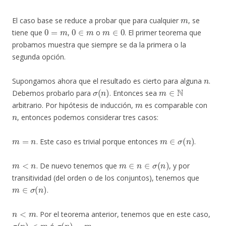
m
El caso base se reduce a probar que para cualquier
, se
0
=
m
0
∈
m
m
∈
0
tiene que
,
o
. El primer teorema que
probamos muestra que siempre se da la primera o la
segunda opción.
n
Supongamos ahora que el resultado es cierto para alguna
.
σ
(
n
)
m
∈
N
Debemos probarlo para
. Entonces sea
m
arbitrario. Por hipótesis de inducción,
es comparable con
n
, entonces podemos considerar tres casos:
m
=
n
m
∈
σ
(
n
)
. Este caso es trivial porque entonces
.
m
<
n
m
∈
n
∈
σ
(
n
)
. De nuevo tenemos que
, y por
transitividad (del orden o de los conjuntos), tenemos que
m
∈
σ
(
n
)
.
n
<
m
. Por el teorema anterior, tenemos que en este caso,
σ
(
n
)
<
m
σ
(
n
)
=
m