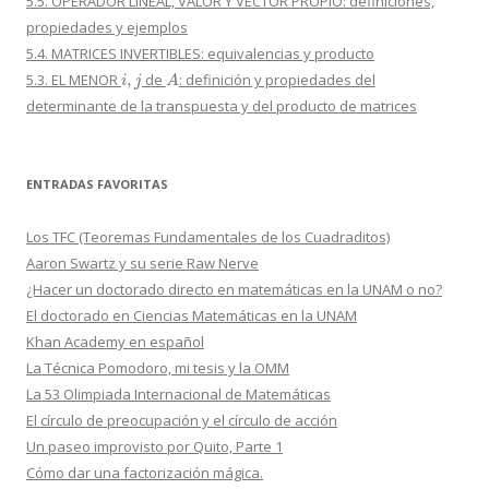
5.5. OPERADOR LINEAL, VALOR Y VECTOR PROPIO: definiciones,
propiedades y ejemplos
5.4. MATRICES INVERTIBLES: equivalencias y producto
i
,
j
A
5.3. EL MENOR
de
: definición y propiedades del
determinante de la transpuesta y del producto de matrices
ENTRADAS FAVORITAS
Los TFC (Teoremas Fundamentales de los Cuadraditos)
Aaron Swartz y su serie Raw Nerve
¿Hacer un doctorado directo en matemáticas en la UNAM o no?
El doctorado en Ciencias Matemáticas en la UNAM
Khan Academy en español
La Técnica Pomodoro, mi tesis y la OMM
La 53 Olimpiada Internacional de Matemáticas
El círculo de preocupación y el círculo de acción
Un paseo improvisto por Quito, Parte 1
Cómo dar una factorización mágica.