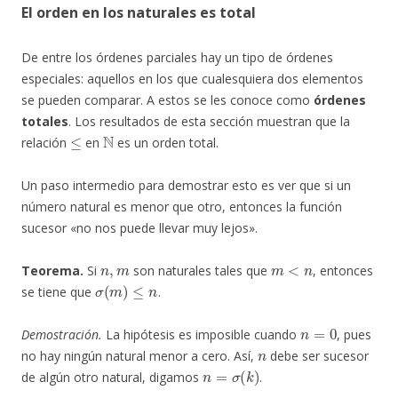
El orden en los naturales es total
De entre los órdenes parciales hay un tipo de órdenes
especiales: aquellos en los que cualesquiera dos elementos
se pueden comparar. A estos se les conoce como
órdenes
totales
. Los resultados de esta sección muestran que la
≤
N
relación
en
es un orden total.
Un paso intermedio para demostrar esto es ver que si un
número natural es menor que otro, entonces la función
sucesor «no nos puede llevar muy lejos».
n
,
m
m
<
n
Teorema.
Si
son naturales tales que
, entonces
σ
(
m
)
≤
n
se tiene que
.
n
=
0
Demostración.
La hipótesis es imposible cuando
, pues
n
no hay ningún natural menor a cero. Así,
debe ser sucesor
n
=
σ
(
k
)
de algún otro natural, digamos
.