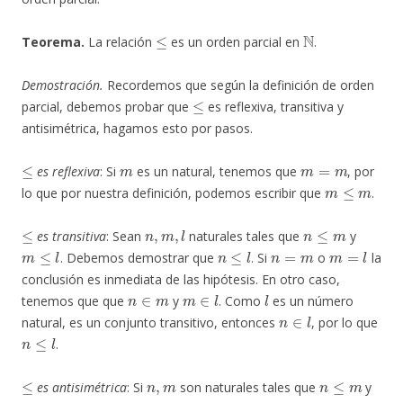
≤
N
Teorema.
La relación
es un orden parcial en
.
Demostración.
Recordemos que según la definición de orden
≤
parcial, debemos probar que
es reflexiva, transitiva y
antisimétrica, hagamos esto por pasos.
≤
m
m
=
m
es reflexiva
: Si
es un natural, tenemos que
, por
m
≤
m
lo que por nuestra definición, podemos escribir que
.
≤
n
,
m
,
l
n
≤
m
es transitiva
: Sean
naturales tales que
y
m
≤
l
n
≤
l
n
=
m
m
=
l
. Debemos demostrar que
. Si
o
la
conclusión es inmediata de las hipótesis. En otro caso,
n
∈
m
m
∈
l
l
tenemos que que
y
. Como
es un número
n
∈
l
natural, es un conjunto transitivo, entonces
, por lo que
n
≤
l
.
≤
n
,
m
n
≤
m
es antisimétrica
: Si
son naturales tales que
y
m
≤
n
n
=
m