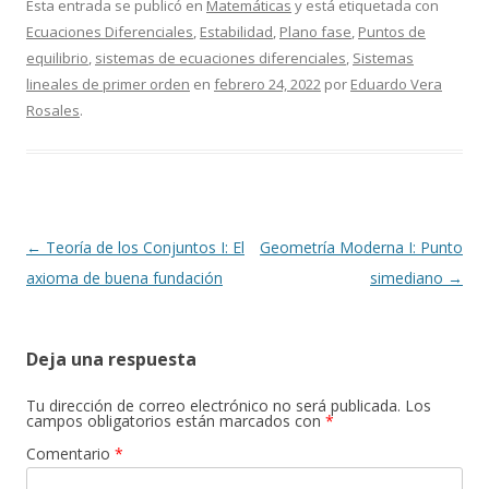
Esta entrada se publicó en
Matemáticas
y está etiquetada con
Ecuaciones Diferenciales
,
Estabilidad
,
Plano fase
,
Puntos de
equilibrio
,
sistemas de ecuaciones diferenciales
,
Sistemas
lineales de primer orden
en
febrero 24, 2022
por
Eduardo Vera
Rosales
.
Navegación
←
Teoría de los Conjuntos I: El
Geometría Moderna I: Punto
de
axioma de buena fundación
simediano
→
entradas
Deja una respuesta
Tu dirección de correo electrónico no será publicada.
Los
campos obligatorios están marcados con
*
Comentario
*