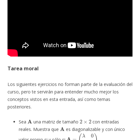
Tarea moral
Los siguientes ejercicios no forman parte de la evaluación del
curso, pero te servirán para entender mucho mejor los
conceptos vistos en esta entrada, así como temas
posteriores.
A
2
×
2
Sea
una matriz de tamaño
con entradas
A
reales. Muestra que
es diagonalizable y con único
A
=
(
λ
0
0
λ
)
valor propio si y sólo si
.