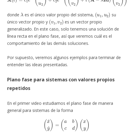
λ
(
u
1
,
u
2
)
donde
es el único valor propio del sistema,
su
(
v
1
,
v
2
)
único vector propio y
es un vector propio
generalizado. En este caso, solo tenemos una solución de
línea recta en el plano fase, así que veremos cuál es el
comportamiento de las demás soluciones.
Por supuesto, veremos algunos ejemplos para terminar de
entender las ideas presentadas.
Plano fase para sistemas con valores propios
repetidos
En el primer video estudiamos el plano fase de manera
general para sistemas de la forma
(
x
˙
y
˙
)
=
(
a
b
c
d
)
(
x
y
)