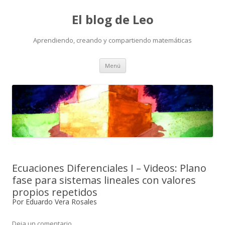
El blog de Leo
Aprendiendo, creando y compartiendo matemáticas
Saltar
Menú
al
contenido
Ecuaciones Diferenciales I – Videos: Plano
fase para sistemas lineales con valores
propios repetidos
Por Eduardo Vera Rosales
Deja un comentario