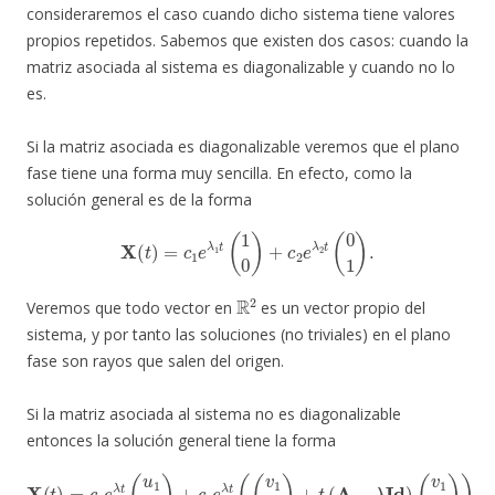
consideraremos el caso cuando dicho sistema tiene valores
propios repetidos. Sabemos que existen dos casos: cuando la
matriz asociada al sistema es diagonalizable y cuando no lo
es.
Si la matriz asociada es diagonalizable veremos que el plano
fase tiene una forma muy sencilla. En efecto, como la
solución general es de la forma
X
(
t
)
=
c
1
e
λ
1
t
(
1
0
)
+
c
2
e
λ
2
t
(
0
1
)
.
R
2
Veremos que todo vector en
es un vector propio del
sistema, y por tanto las soluciones (no triviales) en el plano
fase son rayos que salen del origen.
Si la matriz asociada al sistema no es diagonalizable
entonces la solución general tiene la forma
X
(
t
)
=
c
1
e
λ
t
(
u
1
u
2
)
+
c
2
e
λ
t
(
(
v
1
v
2
)
+
t
(
A
−
λ
Id
)
(
v
1
v
2
)
)