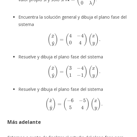
Encuentra la solución general y dibuja el plano fase del
sistema
(
x
˙
y
˙
)
=
(
4
−
4
0
4
)
(
x
y
)
.
Resuelve y dibuja el plano fase del sistema
(
x
˙
y
˙
)
=
(
3
−
4
1
−
1
)
(
x
y
)
.
Resuelve y dibuja el plano fase del sistema
(
x
˙
y
˙
)
=
(
−
6
−
5
5
4
)
(
x
y
)
.
Más adelante