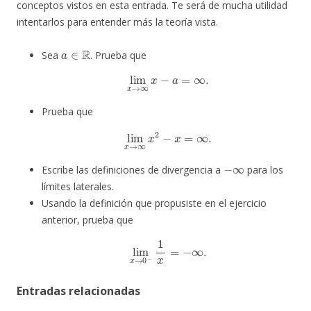
conceptos vistos en esta entrada. Te será de mucha utilidad
intentarlos para entender más la teoría vista.
a
∈
R
Sea
. Prueba que
lim
x
→
∞
x
−
a
=
∞
.
Prueba que
lim
x
→
∞
x
2
−
x
=
∞
.
−
∞
Escribe las definiciones de divergencia a
para los
límites laterales.
Usando la definición que propusiste en el ejercicio
anterior, prueba que
lim
x
→
0
−
1
x
=
−
∞
.
Entradas relacionadas