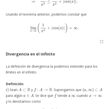
Usando el teorema anterior, podemos concluir que
lim
x
→
0
(
1
x
2
+
|
c
o
s
(
x
)
|
)
=
∞
.
◻
Divergencia en el infinito
La definición de divergencia la podemos extender para los
límites en el infinito.
Definición
.
i
)
A
⊂
R
f
:
A
→
R
(
a
,
∞
)
⊂
A
Sean
y
. Supongamos que
a
∈
A
f
∞
x
→
∞
para algún
. Se dice que
tiende a
cuando
y lo denotamos como
lim
x
→
∞
f
(
x
)
=
∞