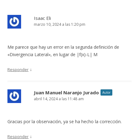
Isaac Eli
marzo 10, 2024 a las 1:20 pm
Me parece que hay un error en la segunda definición de
«Divergencia Lateral», en lugar de |f(x)-L| M
↓
Responder
Juan Manuel Naranjo Jurado
Autor
abril 14, 2024 a las 11:48 am
Gracias por la observación, ya se ha hecho la corrección.
↓
Responder