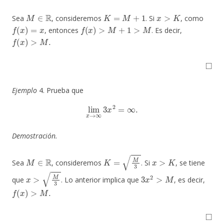
M
∈
R
K
=
M
+
1
x
>
K
Sea
, consideremos
. Si
, como
f
(
x
)
=
x
f
(
x
)
>
M
+
1
>
M
, entonces
. Es decir,
f
(
x
)
>
M
.
◻
Ejemplo
4. Prueba que
lim
x
→
∞
3
x
2
=
∞
.
Demostración.
M
∈
R
K
=
M
3
x
>
K
Sea
, consideremos
. Si
, se tiene
x
>
M
3
3
x
2
>
M
que
. Lo anterior implica que
, es decir,
f
(
x
)
>
M
.
◻