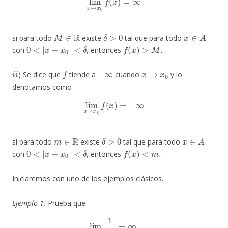
M
∈
R
δ
>
0
x
∈
A
si para todo
existe
tal que para todo
0
<
|
x
−
x
0
|
<
δ
f
(
x
)
>
M
.
con
, entonces
i
i
f
−
∞
x
→
x
0
) Se dice que
tiende a
cuando
y lo
denotamos como
lim
x
→
x
0
f
(
x
)
=
−
∞
m
∈
R
δ
>
0
x
∈
A
si para todo
existe
tal que para todo
0
<
|
x
−
x
0
|
<
δ
f
(
x
)
<
m
.
con
, entonces
Iniciaremos con uno de los ejemplos clásicos.
Ejemplo 1.
Prueba que
lim
x
→
0
1
x
2
=
∞
.