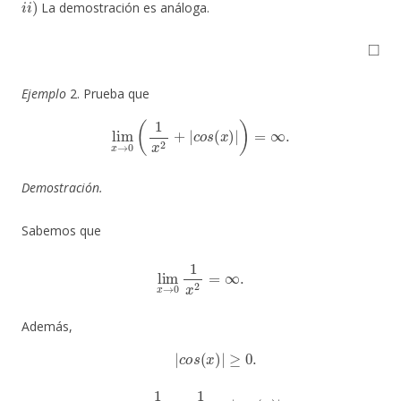
La demostración es análoga.
◻
Ejemplo
2. Prueba que
lim
x
→
0
(
1
x
2
+
|
c
o
s
(
x
)
|
)
=
∞
.
Demostración.
Sabemos que
lim
x
→
0
1
x
2
=
∞
.
Además,
|
c
o
s
(
x
)
|
≥
0.
⇒
1
x
2
≤
1
x
2
+
|
c
o
s
(
x
)
|
.