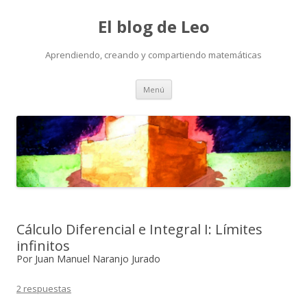
El blog de Leo
Aprendiendo, creando y compartiendo matemáticas
Saltar
Menú
al
contenido
Cálculo Diferencial e Integral I: Límites
infinitos
Por Juan Manuel Naranjo Jurado
2 respuestas