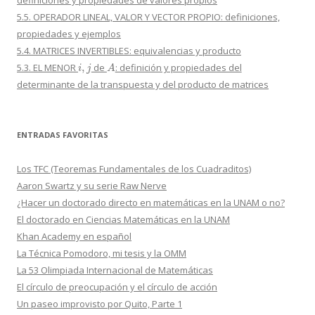
5.5. OPERADOR LINEAL, VALOR Y VECTOR PROPIO: definiciones,
propiedades y ejemplos
5.4. MATRICES INVERTIBLES: equivalencias y producto
i
,
j
A
5.3. EL MENOR
de
: definición y propiedades del
determinante de la transpuesta y del producto de matrices
ENTRADAS FAVORITAS
Los TFC (Teoremas Fundamentales de los Cuadraditos)
Aaron Swartz y su serie Raw Nerve
¿Hacer un doctorado directo en matemáticas en la UNAM o no?
El doctorado en Ciencias Matemáticas en la UNAM
Khan Academy en español
La Técnica Pomodoro, mi tesis y la OMM
La 53 Olimpiada Internacional de Matemáticas
El círculo de preocupación y el círculo de acción
Un paseo improvisto por Quito, Parte 1