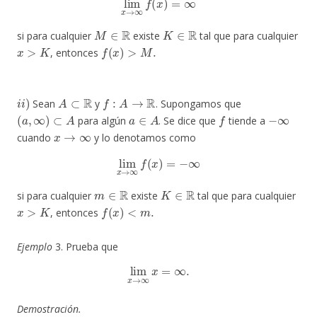
M
∈
R
K
∈
R
si para cualquier
existe
tal que para cualquier
x
>
K
f
(
x
)
>
M
.
, entonces
i
i
)
A
⊂
R
f
:
A
→
R
Sean
y
. Supongamos que
(
a
,
∞
)
⊂
A
a
∈
A
f
−
∞
para algún
. Se dice que
tiende a
x
→
∞
cuando
y lo denotamos como
lim
x
→
∞
f
(
x
)
=
−
∞
m
∈
R
K
∈
R
si para cualquier
existe
tal que para cualquier
x
>
K
f
(
x
)
<
m
.
, entonces
Ejemplo
3. Prueba que
lim
x
→
∞
x
=
∞
.
Demostración.