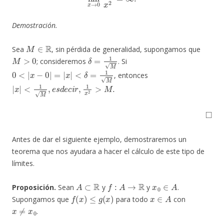
Demostración.
M
∈
R
Sea
, sin pérdida de generalidad, supongamos que
M
>
0
δ
=
1
M
; consideremos
. Si
0
<
|
x
−
0
|
=
|
x
|
<
δ
=
1
M
, entonces
|
x
|
<
1
M
,
e
s
d
e
c
i
r
,
1
x
2
>
M
.
◻
Antes de dar el siguiente ejemplo, demostraremos un
teorema que nos ayudara a hacer el cálculo de este tipo de
límites.
A
⊂
R
f
:
A
→
R
x
0
∈
A
Proposición.
Sean
y
y
.
f
(
x
)
≤
g
(
x
)
x
∈
A
Supongamos que
para todo
con
x
≠
x
0
.