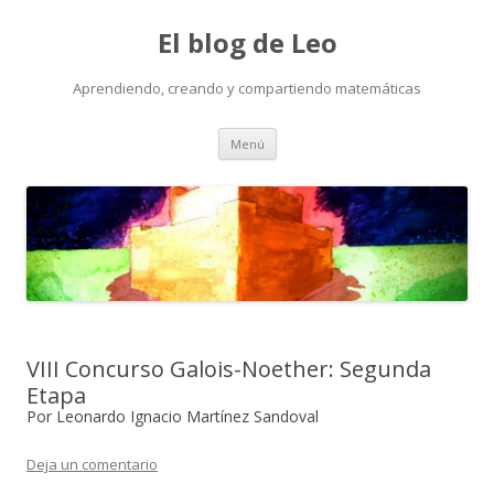
El blog de Leo
Aprendiendo, creando y compartiendo matemáticas
Saltar
Menú
al
contenido
VIII Concurso Galois-Noether: Segunda
Etapa
Por Leonardo Ignacio Martínez Sandoval
Deja un comentario