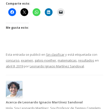
Comparte esto:
Me gusta esto:
Esta entrada se publicó en
Sin clasificar
y está etiquetada con
concurso
,
examen
,
galois-noether
,
matematicas
,
resultados
en
abril 8, 2019
por
Leonardo Ignacio Martínez Sandoval
.
Acerca de Leonardo Ignacio Martínez Sandoval
Hola. Soy Leonardo Martínez. Soy Profesor de Tiempo Completo