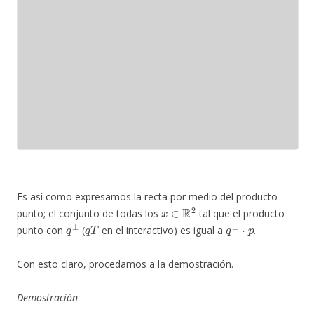
Es así como expresamos la recta por medio del producto
x
∈
R
2
punto; el conjunto de todas los
tal que el producto
q
⊥
q
T
q
⊥
⋅
p
punto con
(
en el interactivo) es igual a
.
Con esto claro, procedamos a la demostración.
Demostración