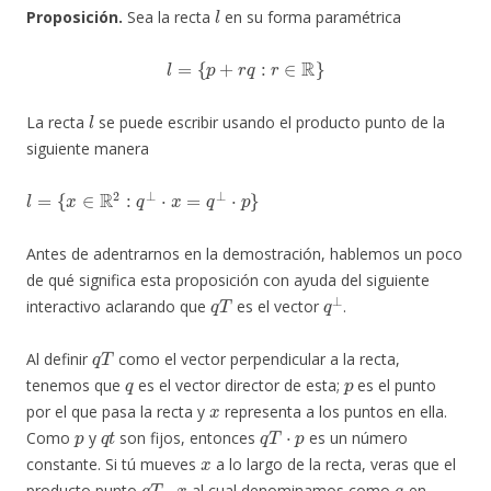
l
Proposición.
Sea la recta
en su forma paramétrica
l
=
{
p
+
r
q
:
r
∈
R
}
l
La recta
se puede escribir usando el producto punto de la
siguiente manera
l
=
{
x
∈
R
2
:
q
⊥
⋅
x
=
q
⊥
⋅
p
}
Antes de adentrarnos en la demostración, hablemos un poco
de qué significa esta proposición con ayuda del siguiente
q
T
q
⊥
interactivo aclarando que
es el vector
.
q
T
Al definir
como el vector perpendicular a la recta,
q
p
tenemos que
es el vector director de esta;
es el punto
x
por el que pasa la recta y
representa a los puntos en ella.
p
q
t
q
T
⋅
p
Como
y
son fijos, entonces
es un número
x
constante. Si tú mueves
a lo largo de la recta, veras que el
q
T
⋅
x
a
producto punto
al cual denominamos como
en