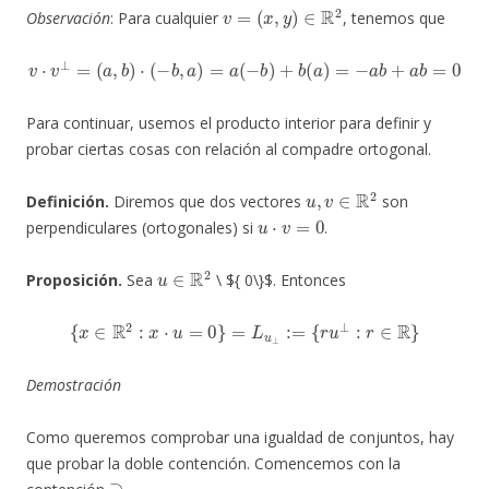
v
=
(
x
,
y
)
∈
R
2
Observación
: Para cualquier
, tenemos que
v
⋅
v
⊥
=
(
a
,
b
)
⋅
(
−
b
,
a
)
=
a
(
−
b
)
+
b
(
a
)
=
−
a
b
+
a
b
=
0
Para continuar, usemos el producto interior para definir y
probar ciertas cosas con relación al compadre ortogonal.
u
,
v
∈
R
2
Definición.
Diremos que dos vectores
son
u
⋅
v
=
0
perpendiculares (ortogonales) si
.
u
∈
R
2
Proposición.
Sea
\ ${ 0\}$. Entonces
{
x
∈
R
2
:
x
⋅
u
=
0
}
=
L
u
⊥
:=
{
r
u
⊥
:
r
∈
R
}
Demostración
Como queremos comprobar una igualdad de conjuntos, hay
que probar la doble contención. Comencemos con la
⊇