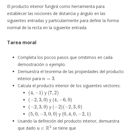
El producto interior fungirá como herramienta para
establecer las nociones de distancia y ángulo en las
siguientes entradas y particularmente para definir la forma
normal de la recta en la siguiente entrada.
Tarea moral
Completa los pocos pasos que omitimos en cada
demostración o ejemplo.
Demuestra el teorema de las propiedades del producto
n
=
3
interior para
.
Calcula el producto interior de los siguientes vectores:
(
4
,
−
1
)
(
7
,
2
)
y
(
−
2
,
3
,
0
)
(
4
,
−
6
,
0
)
y
(
−
2
,
3
,
0
)
(
−
2
)
(
−
2
,
3
,
0
)
y
(
5
,
0
,
−
3
,
0
,
0
)
(
0
,
4
,
0
,
−
2
,
1
)
y
Usando la definición del producto interior, demuestra
u
∈
R
2
que dado
se tiene que