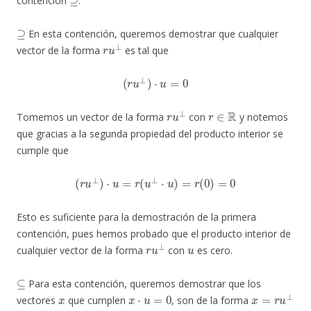
contención
.
⊇
En esta contención, queremos demostrar que cualquier
r
u
⊥
vector de la forma
es tal que
(
r
u
⊥
)
⋅
u
=
0
r
u
⊥
r
∈
R
Tomemos un vector de la forma
con
y notemos
que gracias a la segunda propiedad del producto interior se
cumple que
(
r
u
⊥
)
⋅
u
=
r
(
u
⊥
⋅
u
)
=
r
(
0
)
=
0
Esto es suficiente para la demostración de la primera
contención, pues hemos probado que el producto interior de
r
u
⊥
u
cualquier vector de la forma
con
es cero.
⊆
Para esta contención, queremos demostrar que los
x
x
⋅
u
=
0
x
=
r
u
⊥
vectores
que cumplen
, son de la forma
x
=
(
r
,
s
)