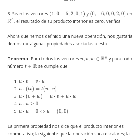
(
1
,
0
,
−
5
,
2
,
0
,
1
)
(
0
,
−
6
,
0
,
0
,
2
,
0
)
3. Sean los vectores
y
en
R
6
, el resultado de su producto interior es cero, verifica.
Ahora que hemos definido una nueva operación, nos gustaría
demostrar algunas propiedades asociadas a esta.
u
,
v
,
w
∈
R
n
Teorema.
Para todos los vectores
y para todo
t
∈
R
número
se cumple que
u
⋅
v
=
v
⋅
u
u
⋅
(
t
v
)
=
t
(
u
⋅
v
)
u
⋅
(
v
+
w
)
=
u
⋅
v
+
u
⋅
w
u
⋅
u
≥
0
u
⋅
u
=
0
⇔
u
=
(
0
,
0
)
La primera propiedad nos dice que el producto interior es
conmutativo; la siguiente que la operación saca escalares; la