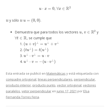
u
⋅
x
=
0
∀
x
∈
R
2
,
u
=
(
0
,
0
)
si y sólo si
.
u
,
v
∈
R
2
Demuestra que para todos los vectores
y
∀
t
∈
R
, se cumple que
(
u
+
v
)
⊥
=
u
⊥
+
v
⊥
(
t
u
⊥
)
=
t
(
u
⊥
)
u
⊥
⋅
v
⊥
=
u
⋅
v
u
⊥
⋅
v
=
−
(
u
⋅
v
⊥
)
Esta entrada se publicó en
Matemáticas
y está etiquetada con
compadre ortogonal
,
lineas perpendiculares
,
perpendicular
,
producto interior
,
producto punto
,
vector ortogonal
,
vectores
paralelos
,
vetor perpendicular
en
junio 17, 2021
por
Elsa
Fernanda Torres Feria
.