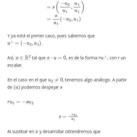
Y ya está el primer caso, pues sabemos que
u
⊥
=
(
−
u
2
,
u
1
)
.
x
∈
R
2
x
⋅
u
=
0
r
u
⊥
Así,
tal que
, es de la forma
, con r un
escalar.
u
2
≠
0
En el caso en el que
, tenemos algo análogo. A partir
(
a
)
s
de
podemos despejar
r
u
1
=
−
s
u
2
s
=
−
r
u
1
u
2
x
Al sustituir en
y desarrollar obtendremos que