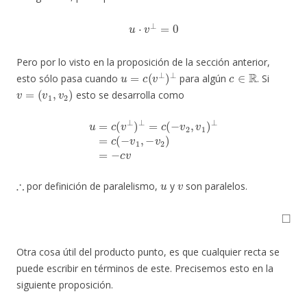
u
⋅
v
⊥
=
0
Pero por lo visto en la proposición de la sección anterior,
u
=
c
(
v
⊥
)
⊥
c
∈
R
esto sólo pasa cuando
para algún
. Si
v
=
(
v
1
,
v
2
)
esto se desarrolla como
u
=
c
(
v
⊥
)
⊥
=
c
(
−
v
2
,
v
1
)
⊥
=
c
(
−
v
1
,
−
v
2
)
=
−
c
v
∴
u
v
por definición de paralelismo,
y
son paralelos.
◻
Otra cosa útil del producto punto, es que cualquier recta se
puede escribir en términos de este. Precisemos esto en la
siguiente proposición.