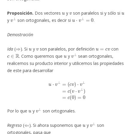
u
v
u
Proposición.
Dos vectores
y
son paralelos si y sólo si
v
⊥
u
⋅
v
⊥
=
0
y
son ortogonales, es decir si
.
Demostración
⇒
u
v
u
=
c
v
Ida
(
). Si
y
son paralelos, por definición
con
c
∈
R
u
v
⊥
. Como queremos que
y
sean ortogonales,
realicemos su producto interior y utilicemos las propiedades
de este para desarrollar
u
⋅
v
⊥
=
(
c
v
)
⋅
v
⊥
=
c
(
v
⋅
v
⊥
)
=
c
(
0
)
=
0
u
v
⊥
Por lo que
y
son ortogonales.
⇐
u
v
⊥
Regreso
(
). Si ahora suponemos que
y
son
ortogonales, pasa que