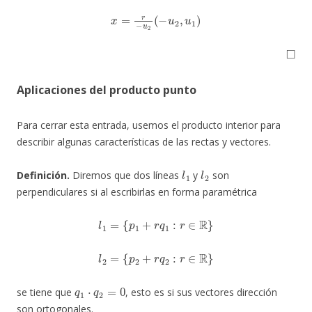
x
=
r
−
u
2
(
−
u
2
,
u
1
)
◻
Aplicaciones del producto punto
Para cerrar esta entrada, usemos el producto interior para
describir algunas características de las rectas y vectores.
l
1
l
2
Definición.
Diremos que dos líneas
y
son
perpendiculares si al escribirlas en forma paramétrica
l
1
=
{
p
1
+
r
q
1
:
r
∈
R
}
l
2
=
{
p
2
+
r
q
2
:
r
∈
R
}
q
1
⋅
q
2
=
0
se tiene que
, esto es si sus vectores dirección
son ortogonales.