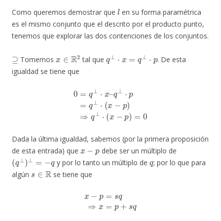
l
Como queremos demostrar que
en su forma paramétrica
es el mismo conjunto que el descrito por el producto punto,
tenemos que explorar las dos contenciones de los conjuntos.
⊇
x
∈
R
2
q
⊥
⋅
x
=
q
⊥
⋅
p
Tomemos
tal que
. De esta
igualdad se tiene que
0
=
q
⊥
⋅
x
–
q
⊥
⋅
p
=
q
⊥
⋅
(
x
−
p
)
⇒
q
⊥
⋅
(
x
−
p
)
=
0
Dada la última igualdad, sabemos (por la primera proposición
x
−
p
de esta entrada) que
debe ser un múltiplo de
(
q
⊥
)
⊥
=
−
q
q
y por lo tanto un múltiplo de
; por lo que para
s
∈
R
algún
se tiene que
x
−
p
=
s
q
⇒
x
=
p
+
s
q