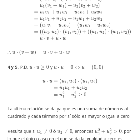
∴
u
⋅
(
v
+
w
)
=
u
⋅
v
+
u
⋅
w
u
⋅
u
≥
0
u
⋅
u
=
0
⇔
u
=
(
0
,
0
)
4 y 5.
P.D.
y
u
⋅
u
=
(
u
1
,
u
2
)
⋅
(
u
1
,
u
2
)
=
u
1
u
1
+
u
2
u
2
=
u
1
2
+
u
2
2
≥
0
La última relación se da ya que es una suma de números al
cuadrado y cada término por sí sólo es mayor o igual a cero.
u
1
≠
0
u
2
≠
0
u
1
2
+
u
2
2
>
0
Resulta que si
ó
, entonces
, por
lo que el único caso en el que se da la igualdad a cero es