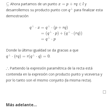
⊆
x
=
p
+
r
q
∈
l
Ahora partamos de un punto
y
q
⊥
desarrollemos su producto punto con
para finalizar esta
demostración
q
⊥
⋅
x
=
q
⊥
⋅
(
p
+
r
q
)
=
(
q
⊥
⋅
p
)
+
(
q
⊥
⋅
(
r
q
)
)
=
q
⊥
⋅
p
Donde la última igualdad se da gracias a que
q
⊥
⋅
(
r
q
)
=
r
(
q
⊥
⋅
q
)
=
0
.
∴
Partiendo la expresión paramétrica de la recta está
contenida en la expresión con producto punto y viceversa y
por lo tanto son el mismo conjunto (la misma recta).
◻
Más adelante…