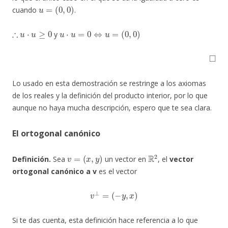
u
=
(
0
,
0
)
cuando
.
∴
u
⋅
u
≥
0
u
⋅
u
=
0
⇔
u
=
(
0
,
0
)
y
◻
Lo usado en esta demostración se restringe a los axiomas
de los reales y la definición del producto interior, por lo que
aunque no haya mucha descripción, espero que te sea clara.
El ortogonal canónico
v
=
(
x
,
y
)
R
2
Definición.
Sea
un vector en
, el
vector
ortogonal canónico a v
es el vector
v
⊥
=
(
−
y
,
x
)
Si te das cuenta, esta definición hace referencia a lo que