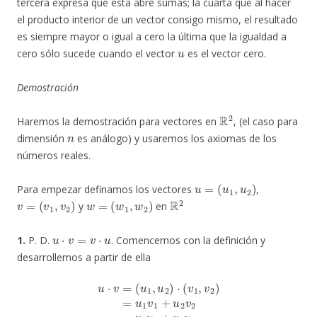
tercera expresa que esta abre sumas; la cuarta que al hacer
el producto interior de un vector consigo mismo, el resultado
es siempre mayor o igual a cero la última que la igualdad a
u
cero sólo sucede cuando el vector
es el vector cero.
Demostración
R
2
Haremos la demostración para vectores en
, (el caso para
n
dimensión
es análogo) y usaremos los axiomas de los
números reales.
u
=
(
u
1
,
u
2
)
Para empezar definamos los vectores
,
v
=
(
v
1
,
v
2
)
w
=
(
w
1
,
w
2
)
R
2
y
en
u
⋅
v
=
v
⋅
u
1.
P. D.
. Comencemos con la definición y
desarrollemos a partir de ella
u
⋅
v
=
(
u
1
,
u
2
)
⋅
(
v
(
1
v
1
,
v
,
2
v
2
)
=
)
⋅
u
(
u
1
1
v
1
,
u
+
2
u
)
=
2
v
v
⋅
2
u
=
v
1
u
1
+
v
2
u
2
=