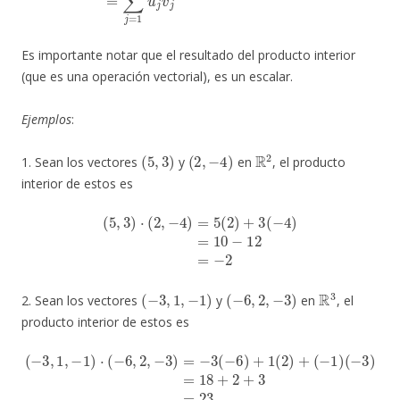
Es importante notar que el resultado del producto interior
(que es una operación vectorial), es un escalar.
Ejemplos
:
(
5
,
3
)
(
2
,
−
4
)
R
2
1. Sean los vectores
y
en
, el producto
interior de estos es
(
5
,
3
)
⋅
(
2
,
−
4
)
=
5
(
2
)
+
3
(
−
4
)
=
10
−
12
=
−
2
(
−
3
,
1
,
−
1
)
(
−
6
,
2
,
−
3
)
R
3
2. Sean los vectores
y
en
, el
producto interior de estos es
(
−
3
,
1
,
−
1
)
⋅
(
(
−
−
6
3
,
)
2
=
,
18
−
3
+
)
=
2
−
+
3
3
(
=
−
23
6
)
+
1
(
2
)
+
(
−
1
)