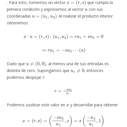
. Para esto, tomemos un vector
que cumpla la
u
primera condición y expresemos al vector
con sus
u
=
(
u
1
,
u
2
)
coordenadas
. Al realizar el producto interior
obtenemos
x
⋅
u
=
(
r
,
s
)
⋅
(
u
1
,
u
2
)
=
r
u
1
+
s
u
2
=
0
⇒
r
u
1
=
−
s
u
2
⋯
(
a
)
u
≠
(
0
,
0
)
Dado que
, al menos una de sus entradas es
u
1
≠
0
distinta de cero. Supongamos que
, entonces
r
podemos despejar
r
=
−
s
u
2
u
1
x
Podemos sustituir este valor en
y desarrollar para obtener
(
−
s
u
2
u
1
,
s
)
=
s
(
−
u
2
u
1
,
1
x
)
=
=
(
s
1
r
(
,
)
−
s
u
)
=
2
u
1
,
u
1
u
1
)
=
s
u
1
(
−
u
2
,
u