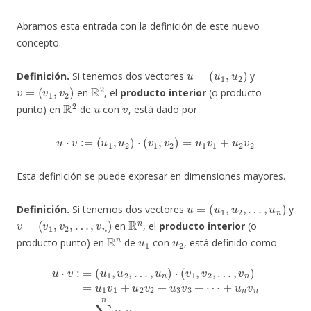
Abramos esta entrada con la definición de este nuevo
concepto.
u
=
(
u
1
,
u
2
)
Definición.
Si tenemos dos vectores
y
v
=
(
v
1
,
v
2
)
R
2
en
, el
producto interior
(o producto
R
2
u
v
punto) en
de
con
, está dado por
u
⋅
v
:=
(
u
1
,
u
2
)
⋅
(
v
1
,
v
2
)
=
u
1
v
1
+
u
2
v
2
Esta definición se puede expresar en dimensiones mayores.
u
=
(
u
1
,
u
2
,
…
,
u
n
)
Definición.
Si tenemos dos vectores
y
v
=
(
v
1
,
v
2
,
…
,
v
n
)
R
n
en
, el
producto interior
(o
R
n
u
1
u
2
producto punto) en
de
con
, está definido como
u
⋅
v
:
=
(
u
1
,
u
2
,
…
,
u
⋯
n
)
+
⋅
(
u
v
1
n
,
v
v
n
2
=
,
…
∑
,
j
v
=
n
1
)
n
=
u
u
j
1
v
v
j
1
+
u
2
v
2
+
u
3
v
3
+