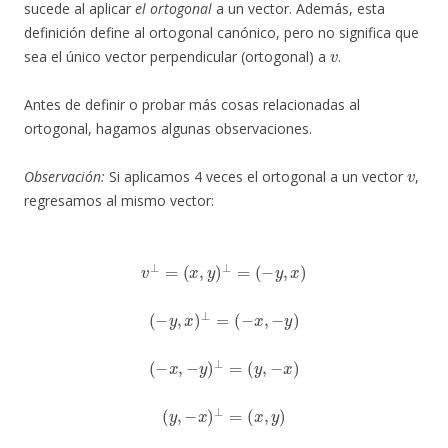
sucede al aplicar
el ortogonal
a un vector. Además, esta
definición define al ortogonal canónico, pero no significa que
v
sea el único vector perpendicular (ortogonal) a
.
Antes de definir o probar más cosas relacionadas al
ortogonal, hagamos algunas observaciones.
v
Observación:
Si aplicamos 4 veces el ortogonal a un vector
,
regresamos al mismo vector:
v
⊥
=
(
x
,
y
)
⊥
=
(
−
y
,
x
)
(
−
y
,
x
)
⊥
=
(
−
x
,
−
y
)
(
−
x
,
−
y
)
⊥
=
(
y
,
−
x
)
(
y
,
−
x
)
⊥
=
(
x
,
y
)