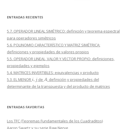
ENTRADAS RECIENTES
5.7. OPERADOR LINEAL SIMÉTRICO: definición y teorema espectral
para operadores simétricos
5.6. POLINOMIO CARACTERÍSTICO Y MATRIZ SIMÉTRICA:
definiciones y propiedades de valores propios
5.5. OPERADOR LINEAL, VALOR Y VECTOR PROPIO: definiciones,
propiedades y ejemplos
5.4. MATRICES INVERTIBLES: equivalencias y producto
i
,
j
A
5.3. EL MENOR
de
: definición y propiedades del
determinante de la transpuesta y del producto de matrices
ENTRADAS FAVORITAS
Los TFC (Teoremas Fundamentales de los Cuadraditos)
Aaron Swartz y su serie Raw Nerve