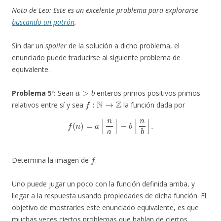
Nota de Leo: Este es un excelente problema para explorarse
buscando un patrón
.
Sin dar un
spoiler
de la solución a dicho problema, el
enunciado puede traducirse al siguiente problema de
equivalente.
a
>
b
Problema 5′:
Sean
enteros primos positivos primos
f
:
N
→
Z
relativos entre sí y sea
la función dada por
f
(
n
)
=
a
⌊
n
a
⌋
−
b
⌊
n
b
⌋
.
f
Determina la imagen de
.
Uno puede jugar un poco con la función definida arriba, y
llegar a la respuesta usando propiedades de dicha función. El
objetivo de mostrarles este enunciado equivalente, es que
muchas veces ciertos problemas que hablan de ciertos