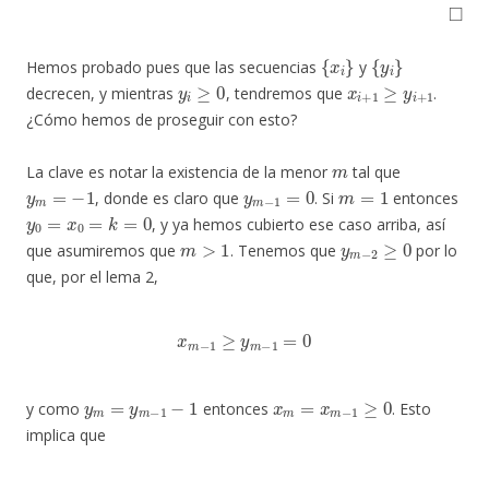
◻
{
x
i
}
{
y
i
}
Hemos probado pues que las secuencias
y
y
i
≥
0
x
i
+
1
≥
y
i
+
1
decrecen, y mientras
, tendremos que
.
¿Cómo hemos de proseguir con esto?
m
La clave es notar la existencia de la menor
tal que
y
m
=
−
1
y
m
−
1
=
0
m
=
1
, donde es claro que
. Si
entonces
y
0
=
x
0
=
k
=
0
, y ya hemos cubierto ese caso arriba, así
m
>
1
y
m
−
2
≥
0
que asumiremos que
. Tenemos que
por lo
que, por el lema 2,
x
m
−
1
≥
y
m
−
1
=
0
y
m
=
y
m
−
1
−
1
x
m
=
x
m
−
1
≥
0
y como
entonces
. Esto
implica que