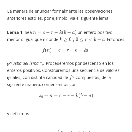
La manera de enunciar formalmente las observaciones
anteriores esto es, por ejemplo, via el siguiente lema:
n
=
c
−
r
−
k
(
b
−
a
)
Lema 1:
Sea
un entero positivo
c
k
≥
0
0
≤
r
<
b
−
a
menor o igual que
donde
y
. Entonces
f
(
n
)
=
c
−
r
+
b
−
2
a
.
(Prueba del lema 1):
Procederemos por descenso en los
enteros positivos. Construiremos una secuencia de valores
f
iguales, con distinta cantidad de
’s compuestas, de la
siguiente manera: comenzamos con
z
0
=
n
=
c
−
r
−
k
(
b
−
a
)
y definimos
z
i
+
1
=
{
z
i
−
a
z
i
>
c
z
i
+
b
z
i
≤
c