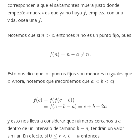
corresponden a que el saltamontes muera justo donde
f
empezó: «muera» es que ya no haya
, empieza con una
f
vida, osea una
.
n
>
c
n
Notemos que si
, entonces
no es un punto fijo, pues
f
(
n
)
=
n
−
a
≠
n
.
Esto nos dice que los puntos fijos son menores o iguales que
c
a
<
b
<
c
. Ahora, notemos que (recordemos que
)
f
(
c
)
=
f
(
f
(
c
+
b
)
)
=
f
(
c
+
b
−
a
)
=
c
+
b
−
2
a
c
y esto nos lleva a considerar que números cercanos a
,
b
−
a
dentro de un intervalo de tamaño
, tendrán un valor
0
≤
r
<
b
−
a
similar. En efecto, si
entonces