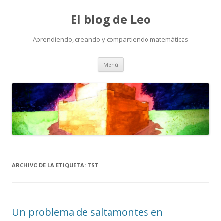
El blog de Leo
Aprendiendo, creando y compartiendo matemáticas
Saltar
Menú
al
contenido
ARCHIVO DE LA ETIQUETA:
TST
Un problema de saltamontes en