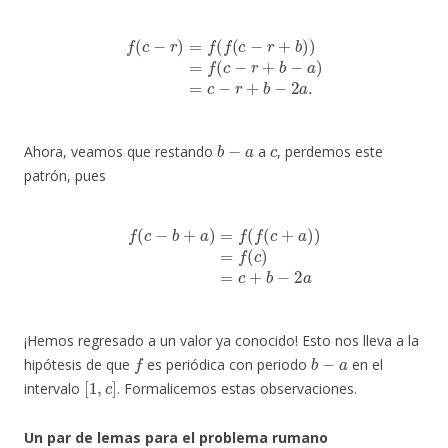
f
(
c
−
r
)
=
f
(
f
(
c
−
r
+
b
)
)
=
f
(
c
−
r
+
b
−
a
)
=
c
−
r
+
b
−
2
a
.
b
−
a
c
Ahora, veamos que restando
a
, perdemos este
patrón, pues
f
(
c
−
b
+
a
)
=
f
(
f
(
c
+
a
)
)
=
f
(
c
)
=
c
+
b
−
2
a
¡Hemos regresado a un valor ya conocido! Esto nos lleva a la
f
b
−
a
hipótesis de que
es periódica con periodo
en el
[
1
,
c
]
intervalo
. Formalicemos estas observaciones.
Un par de lemas para el problema rumano