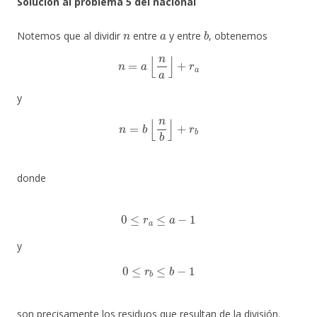
Solución al problema 5 del nacional
n
a
b
Notemos que al dividir
entre
y entre
, obtenemos
n
=
a
⌊
n
a
⌋
+
r
a
y
n
=
b
⌊
n
b
⌋
+
r
b
donde
0
≤
r
a
≤
a
−
1
y
0
≤
r
b
≤
b
−
1
son precisamente los residuos que resultan de la división.