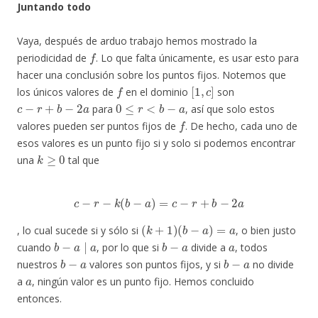
Juntando todo
Vaya, después de arduo trabajo hemos mostrado la
f
periodicidad de
. Lo que falta únicamente, es usar esto para
hacer una conclusión sobre los puntos fijos. Notemos que
f
[
1
,
c
]
los únicos valores de
en el dominio
son
c
−
r
+
b
−
2
a
0
≤
r
<
b
−
a
para
, así que solo estos
f
valores pueden ser puntos fijos de
. De hecho, cada uno de
esos valores es un punto fijo si y solo si podemos encontrar
k
≥
0
una
tal que
c
−
r
−
k
(
b
−
a
)
=
c
−
r
+
b
−
2
a
(
k
+
1
)
(
b
−
a
)
=
a
, lo cual sucede si y sólo si
, o bien justo
b
−
a
∣
a
b
−
a
a
cuando
, por lo que si
divide a
, todos
b
−
a
b
−
a
nuestros
valores son puntos fijos, y si
no divide
a
a
, ningún valor es un punto fijo. Hemos concluido
entonces.