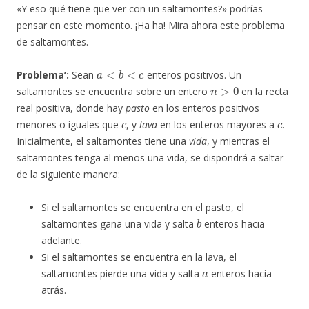
«Y eso qué tiene que ver con un saltamontes?» podrías
pensar en este momento. ¡Ha ha! Mira ahora este problema
de saltamontes.
a
<
b
<
c
Problema’:
Sean
enteros positivos. Un
n
>
0
saltamontes se encuentra sobre un entero
en la recta
real positiva, donde hay
pasto
en los enteros positivos
c
c
menores o iguales que
, y
lava
en los enteros mayores a
.
Inicialmente, el saltamontes tiene una
vida
, y mientras el
saltamontes tenga al menos una vida, se dispondrá a saltar
de la siguiente manera:
Si el saltamontes se encuentra en el pasto, el
b
saltamontes gana una vida y salta
enteros hacia
adelante.
Si el saltamontes se encuentra en la lava, el
a
saltamontes pierde una vida y salta
enteros hacia
atrás.