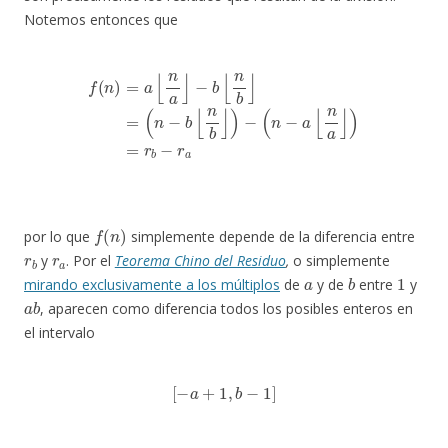
Notemos entonces que
f
(
n
)
=
a
⌊
n
a
⌋
−
b
⌊
n
b
⌋
=
(
n
−
b
⌊
n
b
⌋
)
−
(
n
−
a
⌊
n
a
⌋
)
=
r
b
−
r
a
f
(
n
)
por lo que
simplemente depende de la diferencia entre
r
b
r
a
y
. Por el
Teorema Chino del Residuo
,
o simplemente
a
b
1
mirando exclusivamente a los múltiplos
de
y de
entre
y
a
b
, aparecen como diferencia todos los posibles enteros en
el intervalo
[
−
a
+
1
,
b
−
1
]
f