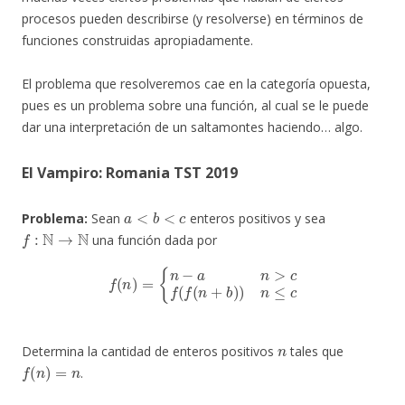
procesos pueden describirse (y resolverse) en términos de
funciones construidas apropiadamente.
El problema que resolveremos cae en la categoría opuesta,
pues es un problema sobre una función, al cual se le puede
dar una interpretación de un saltamontes haciendo… algo.
El Vampiro: Romania TST 2019
a
<
b
<
c
Problema:
Sean
enteros positivos y sea
f
:
N
→
N
una función dada por
f
(
n
)
=
{
n
−
a
n
>
c
f
(
f
(
n
+
b
)
)
n
≤
c
n
Determina la cantidad de enteros positivos
tales que
f
(
n
)
=
n
.