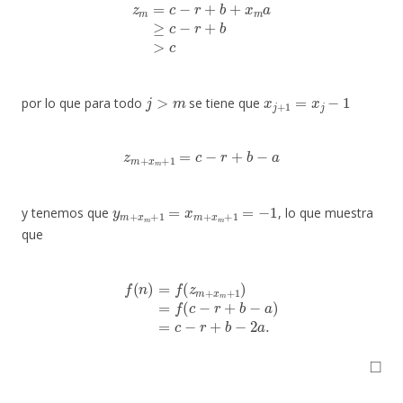
z
m
=
c
−
r
+
b
+
x
m
a
≥
c
−
r
+
b
>
c
j
>
m
x
j
+
1
=
x
j
−
1
por lo que para todo
se tiene que
z
m
+
x
m
+
1
=
c
−
r
+
b
−
a
y
m
+
x
m
+
1
=
x
m
+
x
m
+
1
=
−
1
y tenemos que
, lo que muestra
que
f
(
n
)
=
f
(
z
m
+
x
m
+
1
)
=
f
(
c
−
r
+
b
−
a
)
=
c
−
r
+
b
−
2
a
.
◻