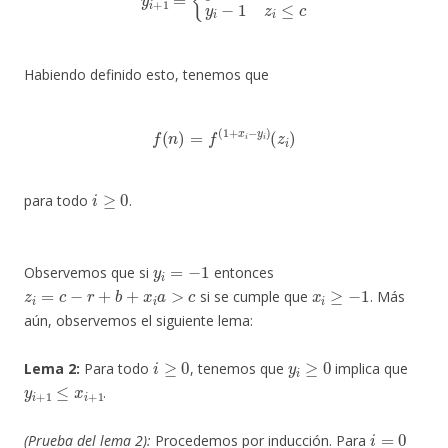
Habiendo definido esto, tenemos que
f
(
n
)
=
f
(
1
+
x
i
−
y
i
)
(
z
i
)
i
≥
0
para todo
.
y
i
=
−
1
Observemos que si
entonces
z
i
=
c
−
r
+
b
+
x
i
a
>
c
x
i
≥
−
1
si se cumple que
. Más
aún, observemos el siguiente lema:
i
≥
0
y
i
≥
0
Lema 2:
Para todo
, tenemos que
implica que
y
i
+
1
≤
x
i
+
1
.
i
=
0
(Prueba del lema 2):
Procedemos por inducción. Para