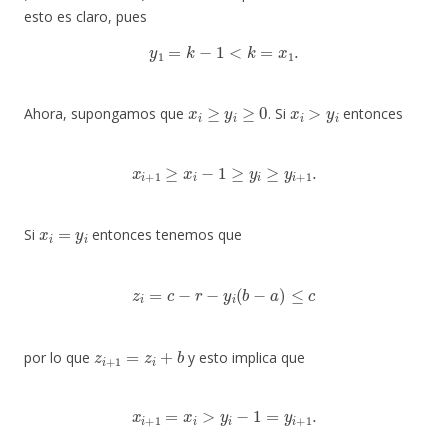
esto es claro, pues
y
1
=
k
−
1
<
k
=
x
1
.
x
i
≥
y
i
≥
0
x
i
>
y
i
Ahora, supongamos que
. Si
entonces
x
i
+
1
≥
x
i
−
1
≥
y
i
≥
y
i
+
1
.
x
i
=
y
i
Si
entonces tenemos que
z
i
=
c
−
r
−
y
i
(
b
−
a
)
≤
c
z
i
+
1
=
z
i
+
b
por lo que
y esto implica que
x
i
+
1
=
x
i
>
y
i
−
1
=
y
i
+
1
.