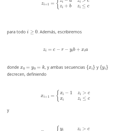
i
≥
0
para todo
. Además, escribiremos
z
i
=
c
−
r
−
y
i
b
+
x
i
a
x
0
=
y
0
=
k
{
x
i
}
{
y
i
}
donde
, y ambas secuencias
y
decrecen, definiendo
x
i
+
1
=
{
x
i
−
1
z
i
>
c
x
i
z
i
≤
c
y
y
i
+
1
=
{
y
i
z
i
>
c
y
i
−
1
z
i
≤
c