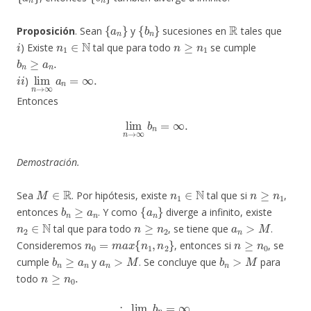
{
a
n
}
{
b
n
}
R
Proposición
. Sean
y
sucesiones en
tales que
i
n
1
∈
N
n
≥
n
1
) Existe
tal que para todo
se cumple
b
n
≥
a
n
.
i
i
lim
n
→
∞
a
n
=
∞
.
)
Entonces
lim
n
→
∞
b
n
=
∞
.
Demostración.
M
∈
R
n
1
∈
N
n
≥
n
1
Sea
. Por hipótesis, existe
tal que si
,
b
n
≥
a
n
{
a
n
}
entonces
. Y como
diverge a infinito, existe
n
2
∈
N
n
≥
n
2
a
n
>
M
tal que para todo
, se tiene que
.
n
0
=
m
a
x
{
n
1
,
n
2
}
n
≥
n
0
Consideremos
, entonces si
, se
b
n
≥
a
n
a
n
>
M
b
n
>
M
cumple
y
. Se concluye que
para
n
≥
n
0
.
todo
∴
lim
n
→
∞
b
n
=
∞
.