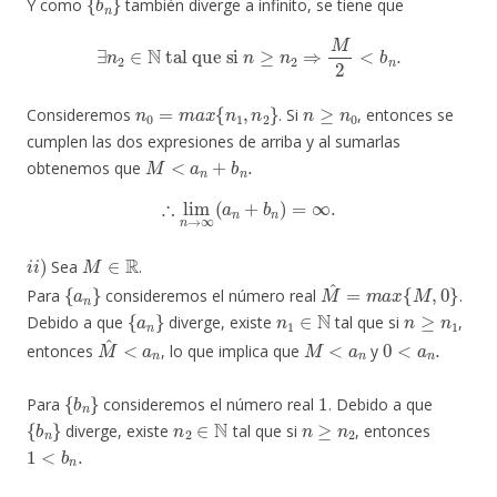
Y como
también diverge a infinito, se tiene que
∃
n
2
∈
N
tal que si
n
≥
n
2
⇒
M
2
<
b
n
.
n
0
=
m
a
x
{
n
1
,
n
2
}
n
≥
n
0
Consideremos
. Si
, entonces se
cumplen las dos expresiones de arriba y al sumarlas
M
<
a
n
+
b
n
.
obtenemos que
∴
lim
n
→
∞
(
a
n
+
b
n
)
=
∞
.
i
i
)
M
∈
R
Sea
.
{
a
n
}
M
^
=
m
a
x
{
M
,
0
}
Para
consideremos el número real
.
{
a
n
}
n
1
∈
N
n
≥
n
1
Debido a que
diverge, existe
tal que si
,
M
^
<
a
n
M
<
a
n
0
<
a
n
.
entonces
, lo que implica que
y
{
b
n
}
1
Para
consideremos el número real
. Debido a que
{
b
n
}
n
2
∈
N
n
≥
n
2
diverge, existe
tal que si
, entonces
1
<
b
n
.