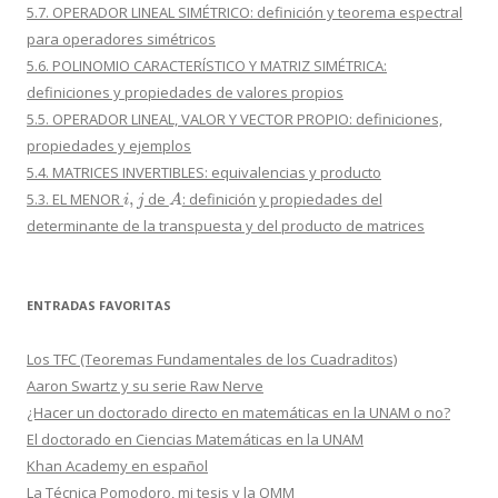
5.7. OPERADOR LINEAL SIMÉTRICO: definición y teorema espectral
para operadores simétricos
5.6. POLINOMIO CARACTERÍSTICO Y MATRIZ SIMÉTRICA:
definiciones y propiedades de valores propios
5.5. OPERADOR LINEAL, VALOR Y VECTOR PROPIO: definiciones,
propiedades y ejemplos
5.4. MATRICES INVERTIBLES: equivalencias y producto
i
,
j
A
5.3. EL MENOR
de
: definición y propiedades del
determinante de la transpuesta y del producto de matrices
ENTRADAS FAVORITAS
Los TFC (Teoremas Fundamentales de los Cuadraditos)
Aaron Swartz y su serie Raw Nerve
¿Hacer un doctorado directo en matemáticas en la UNAM o no?
El doctorado en Ciencias Matemáticas en la UNAM
Khan Academy en español
La Técnica Pomodoro, mi tesis y la OMM