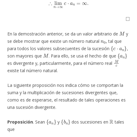
∴
lim
n
→
∞
c
⋅
a
n
=
∞
.
◻
M
En la demostración anterior, se da un valor arbitrario de
y
n
0
,
se debe mostrar que existe un número natural
tal que
{
c
⋅
a
n
}
para todos los valores subsecuentes de la sucesión
,
M
{
a
n
}
son mayores que
. Para ello, se usa el hecho de que
M
c
es divergente y, particularmente, para el número real
existe tal número natural.
La siguiente proposición nos indica cómo se comportan la
suma y la multiplicación de sucesiones divergentes que,
como es de esperarse, el resultado de tales operaciones es
una sucesión divergente.
{
a
n
}
{
b
n
}
R
Proposición
. Sean
y
dos sucesiones en
tales
que