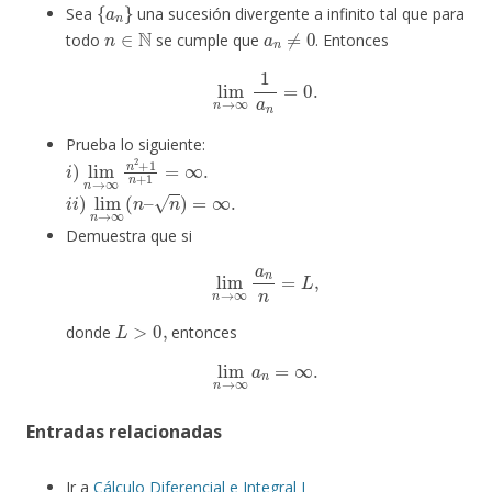
{
a
n
}
Sea
una sucesión divergente a infinito tal que para
n
∈
N
a
n
≠
0
todo
se cumple que
. Entonces
lim
n
→
∞
1
a
n
=
0.
Prueba lo siguiente:
i
)
lim
n
→
∞
n
2
+
1
n
+
1
=
∞
.
i
i
)
lim
n
→
∞
(
n
–
n
)
=
∞
.
Demuestra que si
lim
n
→
∞
a
n
n
=
L
,
L
>
0
,
donde
entonces
lim
n
→
∞
a
n
=
∞
.
Entradas relacionadas
Ir a
Cálculo Diferencial e Integral I