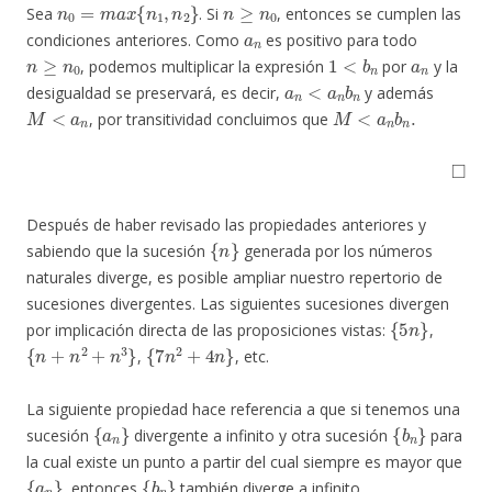
n
0
=
m
a
x
{
n
1
,
n
2
}
n
≥
n
0
Sea
. Si
, entonces se cumplen las
a
n
condiciones anteriores. Como
es positivo para todo
n
≥
n
0
1
<
b
n
a
n
, podemos multiplicar la expresión
por
y la
a
n
<
a
n
b
n
desigualdad se preservará, es decir,
y además
M
<
a
n
M
<
a
n
b
n
.
, por transitividad concluimos que
◻
Después de haber revisado las propiedades anteriores y
{
n
}
sabiendo que la sucesión
generada por los números
naturales diverge, es posible ampliar nuestro repertorio de
sucesiones divergentes. Las siguientes sucesiones divergen
{
5
n
}
por implicación directa de las proposiciones vistas:
,
{
n
+
n
2
+
n
3
}
{
7
n
2
+
4
n
}
,
, etc.
La siguiente propiedad hace referencia a que si tenemos una
{
a
n
}
{
b
n
}
sucesión
divergente a infinito y otra sucesión
para
la cual existe un punto a partir del cual siempre es mayor que
{
a
n
}
{
b
n
}
, entonces
también diverge a infinito.