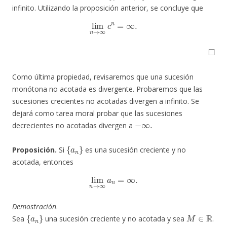
infinito. Utilizando la proposición anterior, se concluye que
lim
n
→
∞
c
n
=
∞
.
◻
Como última propiedad, revisaremos que una sucesión
monótona no acotada es divergente. Probaremos que las
sucesiones crecientes no acotadas divergen a infinito. Se
dejará como tarea moral probar que las sucesiones
−
∞
.
decrecientes no acotadas divergen a
{
a
n
}
Proposición.
Si
es una sucesión creciente y no
acotada, entonces
lim
n
→
∞
a
n
=
∞
.
Demostración
.
{
a
n
}
M
∈
R
Sea
una sucesión creciente y no acotada y sea
.
n
0
∈
N