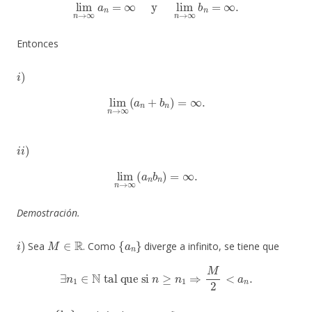
lim
n
→
∞
a
n
=
∞
y
lim
n
→
∞
b
n
=
∞
.
Entonces
i
)
lim
n
→
∞
(
a
n
+
b
n
)
=
∞
.
i
i
)
lim
n
→
∞
(
a
n
b
n
)
=
∞
.
Demostración.
i
)
M
∈
R
{
a
n
}
Sea
. Como
diverge a infinito, se tiene que
∃
n
1
∈
N
tal que si
n
≥
n
1
⇒
M
2
<
a
n
.
{
b
n
}