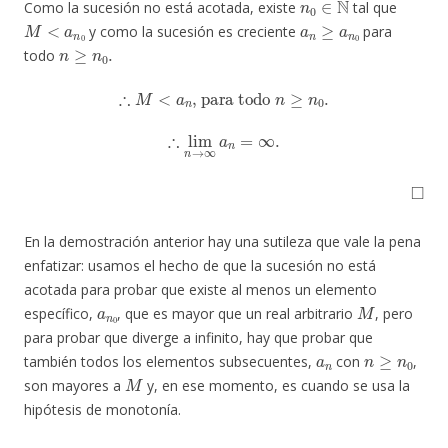
Como la sucesión no está acotada, existe
tal que
M
<
a
n
0
a
n
≥
a
n
0
y como la sucesión es creciente
para
n
≥
n
0
.
todo
∴
M
<
a
n
, para todo
n
≥
n
0
.
∴
lim
n
→
∞
a
n
=
∞
.
◻
En la demostración anterior hay una sutileza que vale la pena
enfatizar: usamos el hecho de que la sucesión no está
acotada para probar que existe al menos un elemento
a
n
0
M
específico,
, que es mayor que un real arbitrario
, pero
para probar que diverge a infinito, hay que probar que
a
n
n
≥
n
0
también todos los elementos subsecuentes,
con
,
M
son mayores a
y, en ese momento, es cuando se usa la
hipótesis de monotonía.