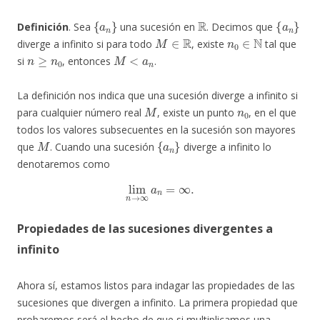
{
a
n
}
R
{
a
n
}
Definición
.
Sea
una sucesión en
. Decimos que
M
∈
R
n
0
∈
N
diverge a infinito si para todo
, existe
tal que
n
≥
n
0
M
<
a
n
si
, entonces
.
La definición nos indica que una sucesión diverge a infinito si
M
n
0
para cualquier número real
, existe un punto
, en el que
todos los valores subsecuentes en la sucesión son mayores
M
{
a
n
}
que
. Cuando una sucesión
diverge a infinito lo
denotaremos como
lim
n
→
∞
a
n
=
∞
.
Propiedades de las sucesiones divergentes a
infinito
Ahora sí, estamos listos para indagar las propiedades de las
sucesiones que divergen a infinito. La primera propiedad que
probaremos será el hecho de que si multiplicamos una