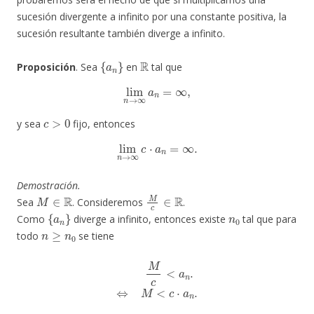
sucesión divergente a infinito por una constante positiva, la
sucesión resultante también diverge a infinito.
{
a
n
}
R
Proposición
. Sea
en
tal que
lim
n
→
∞
a
n
=
∞
,
c
>
0
y sea
fijo, entonces
lim
n
→
∞
c
⋅
a
n
=
∞
.
Demostración.
M
∈
R
M
c
∈
R
Sea
. Consideremos
.
{
a
n
}
n
0
Como
diverge a infinito, entonces existe
tal que para
n
≥
n
0
todo
se tiene
M
c
<
a
n
.
⇔
M
<
c
⋅
a
n
.