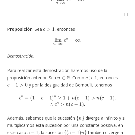
◻
c
>
1
Proposición
. Sea
, entonces
lim
n
→
∞
c
n
=
∞
.
Demostración.
Para realizar esta demostración haremos uso de la
n
∈
N
c
>
1
proposición anterior. Sea
. Como
, entonces
c
−
1
>
0
y por la desigualdad de Bernoulli, tenemos
c
n
=
(
1
+
c
−
1
)
n
≥
1
+
n
(
c
−
1
)
>
n
(
c
−
1
)
.
∴
c
n
>
n
(
c
−
1
)
.
{
n
}
Además, sabemos que la sucesión
diverge a infinito y si
multiplicamos esta sucesión por una constante positiva, en
c
−
1
{
(
c
−
1
)
n
}
este caso
, la sucesión
también diverge a