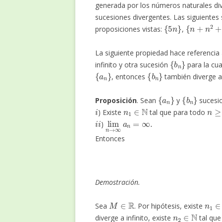
generada por los números naturales div
sucesiones divergentes. Las siguientes 
{
5
n
}
{
n
+
n
2
+
n
proposiciones vistas:
,
La siguiente propiedad hace referenci
{
b
n
}
infinito y otra sucesión
para la cua
{
a
n
}
{
b
n
}
, entonces
también diverge a 
{
a
n
}
{
b
n
}
Proposición
. Sean
y
sucesi
i
n
1
∈
N
n
≥
n
) Existe
tal que para todo
i
i
lim
n
→
∞
a
n
=
∞
.
)
Entonces
Demostración.
M
∈
R
n
1
∈
Sea
. Por hipótesis, existe
n
2
∈
N
diverge a infinito, existe
tal que