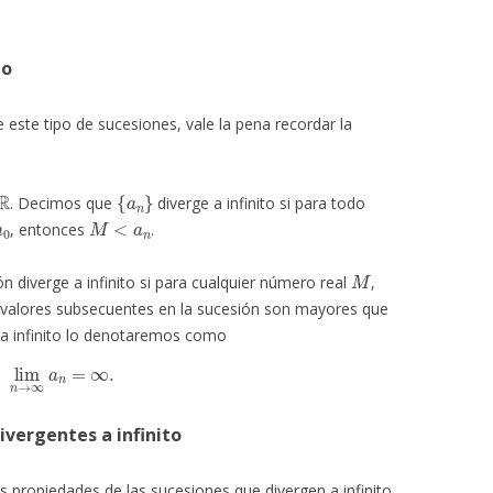
to
e este tipo de sucesiones, vale la pena recordar la
R
{
a
n
}
. Decimos que
diverge a infinito si para todo
M
<
a
n
, entonces
.
M
n diverge a infinito si para cualquier número real
,
s valores subsecuentes en la sucesión son mayores que
a infinito lo denotaremos como
lim
n
→
∞
a
n
=
∞
.
ivergentes a infinito
as propiedades de las sucesiones que divergen a infinito.