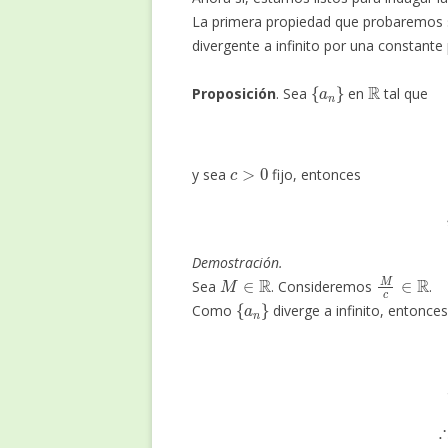
La primera propiedad que probaremos s
divergente a infinito por una constante 
{
a
n
}
R
Proposición
. Sea
en
tal que
c
>
0
y sea
fijo, entonces
Demostración.
M
∈
R
M
c
∈
R
Sea
. Consideremos
.
{
a
n
}
Como
diverge a infinito, entonce
∴