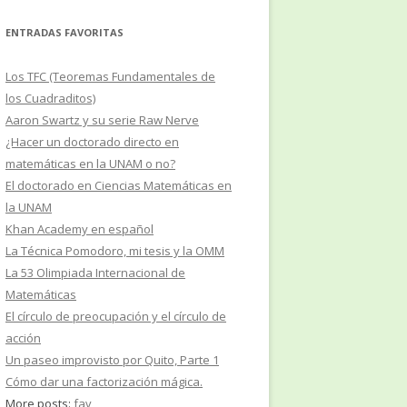
ENTRADAS FAVORITAS
Los TFC (Teoremas Fundamentales de
los Cuadraditos)
Aaron Swartz y su serie Raw Nerve
¿Hacer un doctorado directo en
matemáticas en la UNAM o no?
El doctorado en Ciencias Matemáticas en
la UNAM
Khan Academy en español
La Técnica Pomodoro, mi tesis y la OMM
La 53 Olimpiada Internacional de
Matemáticas
El círculo de preocupación y el círculo de
acción
Un paseo improvisto por Quito, Parte 1
Cómo dar una factorización mágica.
More posts:
fav