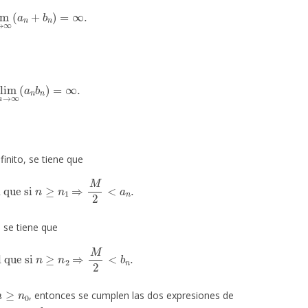
m
n
→
∞
(
a
n
+
b
n
)
=
∞
.
im
n
→
∞
(
a
n
b
n
)
=
∞
.
finito, se tiene que
al que si
n
≥
n
1
⇒
M
2
<
a
n
.
, se tiene que
al que si
n
≥
n
2
⇒
M
2
<
b
n
.
n
≥
n
0
, entonces se cumplen las dos expresiones de
<
a
n
+
b
n
.