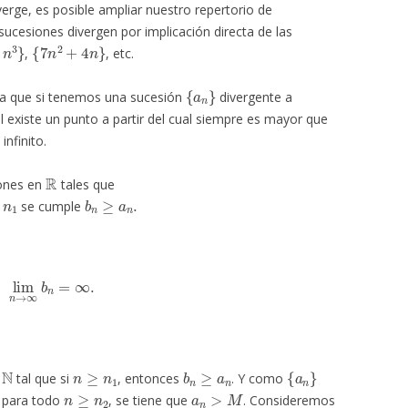
erge, es posible ampliar nuestro repertorio de
sucesiones divergen por implicación directa de las
3
}
{
7
n
2
+
4
n
}
,
, etc.
{
a
n
}
a a que si tenemos una sucesión
divergente a
l existe un punto a partir del cual siempre es mayor que
infinito.
R
ones en
tales que
1
b
n
≥
a
n
.
se cumple
lim
n
→
∞
b
n
=
∞
.
N
n
≥
n
1
b
n
≥
a
n
{
a
n
}
tal que si
, entonces
. Y como
n
≥
n
2
a
n
>
M
 para todo
, se tiene que
. Consideremos