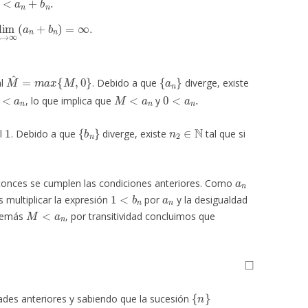
im
n
→
∞
(
a
n
+
b
n
)
=
∞
.
M
^
=
m
a
x
{
M
,
0
}
{
a
n
}
al
. Debido a que
diverge, existe
^
<
a
n
M
<
a
n
0
<
a
n
.
, lo que implica que
y
1
{
b
n
}
n
2
∈
N
al
. Debido a que
diverge, existe
tal que si
a
n
tonces se cumplen las condiciones anteriores. Como
1
<
b
n
a
n
 multiplicar la expresión
por
y la desigualdad
M
<
a
n
demás
, por transitividad concluimos que
◻
{
n
}
ades anteriores y sabiendo que la sucesión