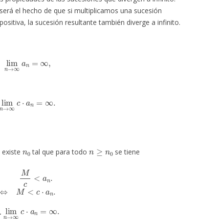
erá el hecho de que si multiplicamos una sucesión
positiva, la sucesión resultante también diverge a infinito.
lim
n
→
∞
a
n
=
∞
,
lim
n
→
∞
c
⋅
a
n
=
∞
.
n
0
n
≥
n
0
s existe
tal que para todo
se tiene
M
c
<
a
n
.
⇔
M
<
c
⋅
a
n
.
lim
n
→
∞
c
⋅
a
n
=
∞
.