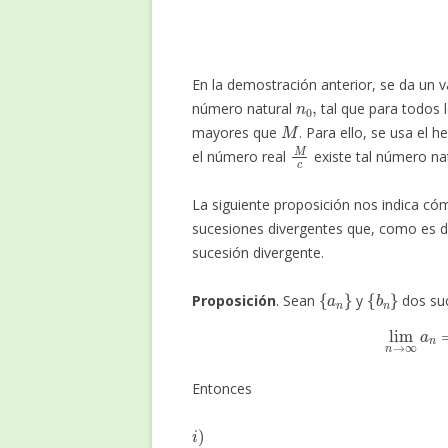
En la demostración anterior, se da un v
n
0
,
número natural
tal que para todos 
M
mayores que
. Para ello, se usa el 
M
c
el número real
existe tal número nat
La siguiente proposición nos indica có
sucesiones divergentes que, como es de
sucesión divergente.
{
a
n
}
{
b
n
}
Proposición
. Sean
y
dos su
lim
n
→
Entonces
i
)