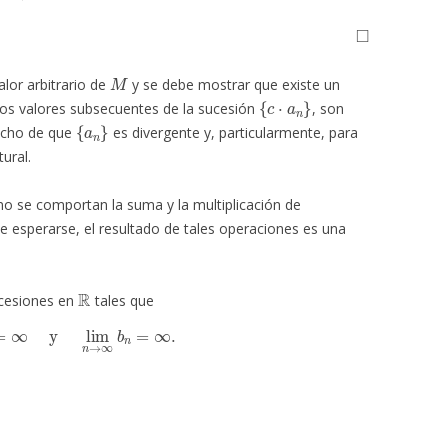
◻
M
alor arbitrario de
y se debe mostrar que existe un
{
c
⋅
a
n
}
los valores subsecuentes de la sucesión
, son
{
a
n
}
hecho de que
es divergente y, particularmente, para
ural.
mo se comportan la suma y la multiplicación de
 esperarse, el resultado de tales operaciones es una
R
cesiones en
tales que
∞
a
n
=
∞
y
lim
n
→
∞
b
n
=
∞
.