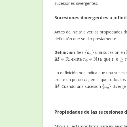
sucesiones divergentes.
Sucesiones divergentes a infini
Antes de iniciar a ver las propiedades d
definición que se dio previamente.
{
a
n
}
Definición
.
Sea
una sucesión en
M
∈
R
n
0
∈
N
n
≥
n
0
, existe
tal que si
La definición nos indica que una sucesió
n
0
existe un punto
, en el que todos lo
M
{
a
n
}
. Cuando una sucesión
diverge 
Propiedades de las sucesiones d
Ahora sí, estamos listos para indagar l