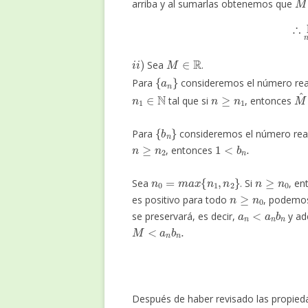
arriba y al sumarlas obtenemos que
∴
l
i
i
)
M
∈
R
Sea
.
{
a
n
}
Para
consideremos el número re
n
1
∈
N
n
≥
n
1
M
tal que si
, entonces
{
b
n
}
Para
consideremos el número re
n
≥
n
2
1
<
b
n
.
, entonces
n
0
=
m
a
x
{
n
1
,
n
2
}
n
≥
n
0
Sea
. Si
, en
n
≥
n
0
es positivo para todo
, podemos
a
n
<
a
n
b
n
se preservará, es decir,
y a
M
<
a
n
b
n
.
Después de haber revisado las propied