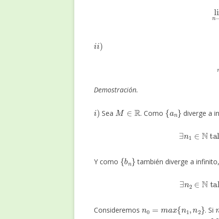
li
i
i
)
l
Demostración.
i
)
M
∈
R
{
a
n
}
Sea
. Como
diverge a in
∃
n
1
∈
N
t
{
b
n
}
Y como
también diverge a infinito
∃
n
2
∈
N
t
n
0
=
m
a
x
{
n
1
,
n
2
}
Consideremos
. Si
M