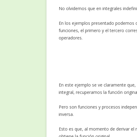
No olvidemos que en integrales indefini
En los ejemplos presentado podemos ob
funciones, el primero y el tercero corre
operadores.
D
(
x
4
En este ejemplo se ve claramente que, a
integral, recuperamos la función original
Pero son funciones y procesos independ
inversa.
Esto es que, al momento de derivar el r
obtiene la función original.