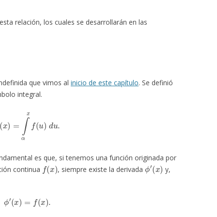
ta relación, los cuales se desarrollarán en las
indefinida que vimos al
inicio de este capítulo
. Se definió
bolo integral.
ϕ
(
x
)
=
∫
α
x
f
(
u
)
d
u
.
undamental es que, si tenemos una función originada por
f
(
x
)
ϕ
′
(
x
)
ción continua
, siempre existe la derivada
y,
ϕ
′
(
x
)
=
f
(
x
)
.