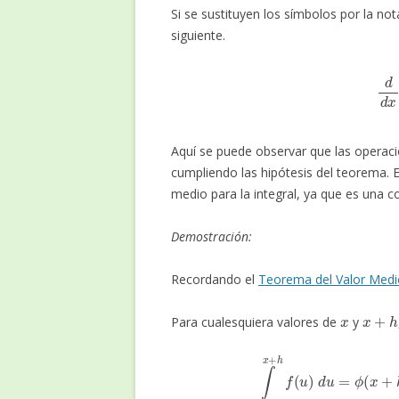
Si se sustituyen los símbolos por la not
siguiente.
d
Aquí se puede observar que las operac
cumpliendo las hipótesis del teorema. 
medio para la integral, ya que es una 
Demostración:
Recordando el
Teorema del Valor Medio
x
x
+
h
Para cualesquiera valores de
y
∫
x
x
+
h
f
(
u
)
d
u
=
ϕ