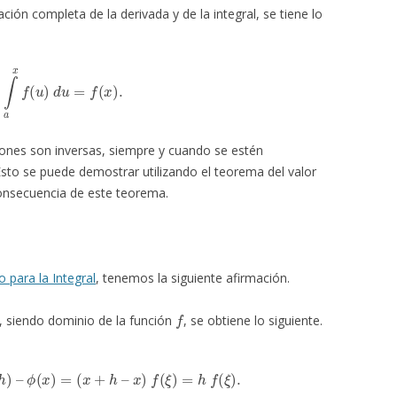
ación completa de la derivada y de la integral, se tiene lo
d
x
∫
a
x
f
(
u
)
d
u
=
f
(
x
)
.
iones son inversas, siempre y cuando se estén
Esto se puede demostrar utilizando el teorema del valor
consecuencia de este teorema.
 para la Integral
, tenemos la siguiente afirmación.
f
, siendo dominio de la función
, se obtiene lo siguiente.
(
x
+
h
)
–
ϕ
(
x
)
=
(
x
+
h
–
x
)
f
(
ξ
)
=
h
f
(
ξ
)
.