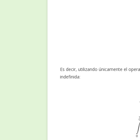
∫
0
x
c
d
t
=
c
x
,
Es decir, utilizando únicamente el opera
indefinida:
∫
0
c
d
t
=
c
I
+
C
,