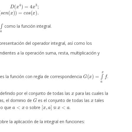
=
4
x
3
;
D
(
s
e
n
(
x
)
)
=
c
o
s
(
x
)
.
∫
a
como la función integral.
presentación del operador integral, así como los
dientes a la operación suma, resta, multiplicación y
G
(
x
)
=
∫
a
x
f
es la función con regla de correspondencia
.
x
efinido por el conjunto de todas las
para las cuales la
G
x
ras, el dominio de
es el conjunto de todas las
tales
a
<
x
[
x
,
a
]
x
<
a
do que
o sobre
si
.
re la aplicación de la integral en funciones: