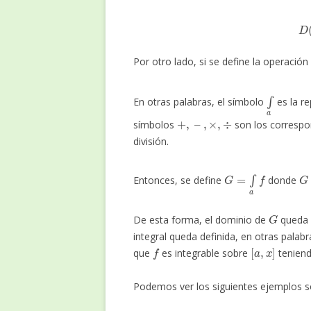
D
(
x
4
)
Por otro lado, si se define la operación
∫
a
En otras palabras, el símbolo
es la re
+
,
–
,
×
,
÷
símbolos
son los correspon
división.
G
=
∫
a
f
G
Entonces, se define
donde
G
De esta forma, el dominio de
queda d
integral queda definida, en otras palab
f
[
a
,
x
]
que
es integrable sobre
tenien
Podemos ver los siguientes ejemplos sob