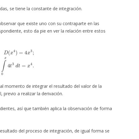
das, se tiene la constante de integración.
servar que existe uno con su contraparte en las
spondiente, esto da pie en ver la relación entre estos
)
=
4
x
3
;
∫
0
x
4
t
3
d
t
=
x
4
.
l momento de integrar el resultado del valor de la
, previo a realizar la derivación.
ientes, así que también aplica la observación de forma
esultado del proceso de integración, de igual forma se