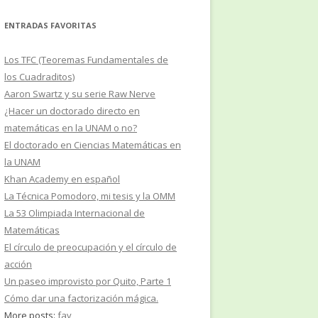
ENTRADAS FAVORITAS
Los TFC (Teoremas Fundamentales de
los Cuadraditos)
Aaron Swartz y su serie Raw Nerve
¿Hacer un doctorado directo en
matemáticas en la UNAM o no?
El doctorado en Ciencias Matemáticas en
la UNAM
Khan Academy en español
La Técnica Pomodoro, mi tesis y la OMM
La 53 Olimpiada Internacional de
Matemáticas
El círculo de preocupación y el círculo de
acción
Un paseo improvisto por Quito, Parte 1
Cómo dar una factorización mágica.
More posts:
fav