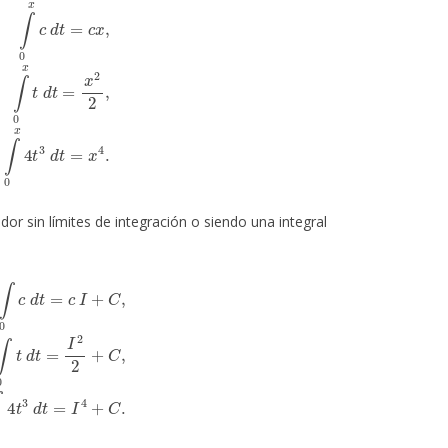
∫
0
x
t
d
t
=
x
2
2
,
∫
0
x
4
t
3
d
t
=
x
4
.
dor sin límites de integración o siendo una integral
∫
0
t
d
t
=
I
2
2
+
C
,
∫
0
4
t
3
d
t
=
I
4
+
C
.