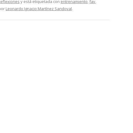
eflexiones
y está etiquetada con
entrenamiento
,
fav
,
por
Leonardo Ignacio Martínez Sandoval
.