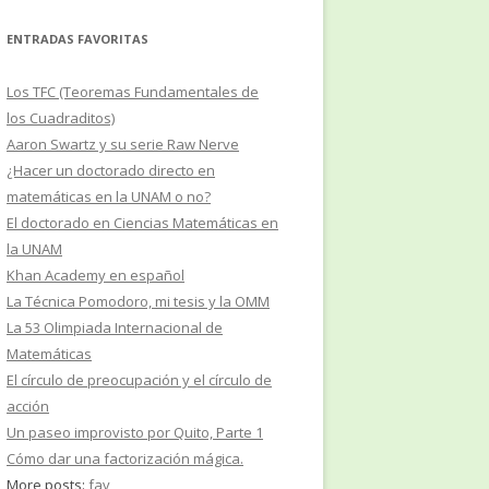
ENTRADAS FAVORITAS
Los TFC (Teoremas Fundamentales de
los Cuadraditos)
Aaron Swartz y su serie Raw Nerve
¿Hacer un doctorado directo en
matemáticas en la UNAM o no?
El doctorado en Ciencias Matemáticas en
la UNAM
Khan Academy en español
La Técnica Pomodoro, mi tesis y la OMM
La 53 Olimpiada Internacional de
Matemáticas
El círculo de preocupación y el círculo de
acción
Un paseo improvisto por Quito, Parte 1
Cómo dar una factorización mágica.
More posts:
fav