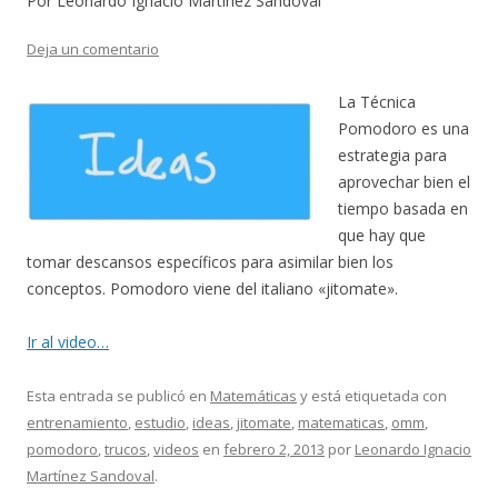
Por Leonardo Ignacio Martínez Sandoval
Deja un comentario
La Técnica
Pomodoro es una
estrategia para
aprovechar bien el
tiempo basada en
que hay que
tomar descansos específicos para asimilar bien los
conceptos. Pomodoro viene del italiano «jitomate».
Ir al video…
Esta entrada se publicó en
Matemáticas
y está etiquetada con
entrenamiento
,
estudio
,
ideas
,
jitomate
,
matematicas
,
omm
,
pomodoro
,
trucos
,
videos
en
febrero 2, 2013
por
Leonardo Ignacio
Martínez Sandoval
.