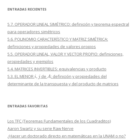
ENTRADAS RECIENTES
5.7. OPERADOR LINEAL SIMÉTRICO: definición y teorema espectral
para operadores simétricos
5.6. POLINOMIO CARACTERÍSTICO Y MATRIZ SIMÉTRICA:
definiciones y propiedades de valores propios
5.5. OPERADOR LINEAL, VALOR Y VECTOR PROPIO: definiciones,
propiedades y ejemplos
5.4. MATRICES INVERTIBLES: equivalencias y producto
i
,
j
A
5.3. EL MENOR
de
: definición y propiedades del
determinante de la transpuesta y del producto de matrices
ENTRADAS FAVORITAS
Los TFC (Teoremas Fundamentales de los Cuadraditos)
Aaron Swartz y su serie Raw Nerve
¿Hacer un doctorado directo en matemáticas en la UNAM o no?