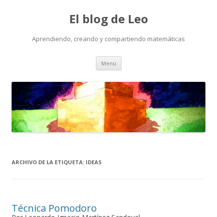
El blog de Leo
Aprendiendo, creando y compartiendo matemáticas
Saltar
Menú
al
contenido
ARCHIVO DE LA ETIQUETA:
IDEAS
Técnica Pomodoro