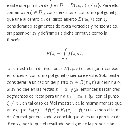
f
D
=
B
(
z
0
,
r
)
∖
{
z
1
}
existe una primitiva de
en
. Para ello
ζ
∈
D
γ
tomamos a
y consideramos al contorno poligonal
z
0
B
(
z
0
,
r
)
ζ
que une al centro
del disco abierto
con
,
considerando segmentos de recta verticales y horizontales,
z
1
sin pasar por
y definimos a dicha primitiva como la
función:
F
(
z
)
=
∫
γ
f
(
z
)
d
z
,
B
(
z
0
,
r
)
la cual está bien definida pues
es poligonal conexo,
γ
entonces el contorno poligonal
siempre existe. Solo basta
z
1
∈
B
(
z
0
,
r
)
γ
considerar la ubicación del punto
al definir a
.
z
1
x
=
x
0
y
0
Si
no cae en las rectas
y
, entonces bastan tres
z
0
=
x
0
+
i
y
0
segmentos de recta para unir a
con el punto
ζ
≠
z
1
, en tal caso es fácil mostrar, de la misma manera que
F
y
(
z
)
=
i
f
(
z
)
F
x
(
z
)
=
f
(
z
)
antes, que
y
utilizando el lema
F
de Goursat generalizado y concluir que
es una primitiva de
f
D
en
, por lo que el resultado se sigue de la proposición