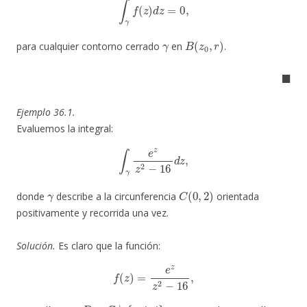
γ
B
(
z
0
,
r
)
para cualquier contorno cerrado
en
.
◼
Ejemplo 36.1.
Evaluemos la integral:
∫
γ
e
z
z
2
−
16
d
z
,
γ
C
(
0
,
2
)
donde
describe a la circunferencia
orientada
positivamente y recorrida una vez.
Solución.
Es claro que la función:
f
(
z
)
=
e
z
z
2
−
16
,
D
=
C
∖
{
−
4
,
4
}