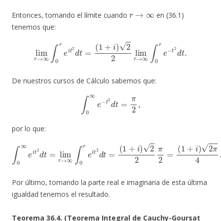
r
→
∞
Entonces, tomando el límite cuando
en (36.1)
tenemos que:
lim
r
→
∞
∫
0
r
e
i
t
2
d
t
=
(
1
+
i
)
2
2
lim
r
→
∞
∫
0
r
e
−
t
2
d
t
.
De nuestros cursos de Cálculo sabemos que:
∫
0
∞
e
−
t
2
d
t
=
π
2
,
por lo que:
∫
0
∞
e
i
t
2
d
t
=
lim
r
→
∞
∫
0
r
e
i
t
2
d
t
=
(
1
+
i
)
2
2
π
2
=
(
1
+
i
)
2
π
4
.
Por último, tomando la parte real e imaginaria de esta última
igualdad tenemos el resultado.
Teorema 36.4. (Teorema Integral de Cauchy-Goursat