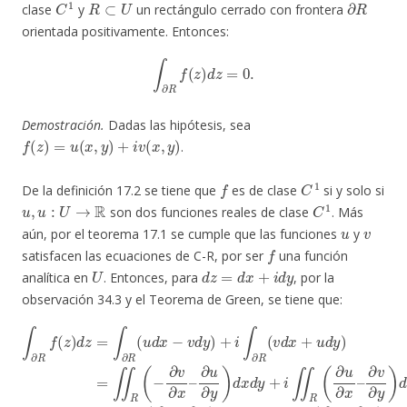
clase
y
un rectángulo cerrado con frontera
orientada positivamente. Entonces:
∫
∂
R
f
(
z
)
d
z
=
0.
Demostración.
Dadas las hipótesis, sea
f
(
z
)
=
u
(
x
,
y
)
+
i
v
(
x
,
y
)
.
f
C
1
De la definición 17.2 se tiene que
es de clase
si y solo si
u
,
u
:
U
→
R
C
1
son dos funciones reales de clase
. Más
u
v
aún, por el teorema 17.1 se cumple que las funciones
y
f
satisfacen las ecuaciones de C-R, por ser
una función
U
d
z
=
d
x
+
i
d
y
analítica en
. Entonces, para
, por la
observación 34.3 y el Teorema de Green, se tiene que:
∫
∂
R
–
f
∂
(
u
z
)
∂
d
∂
y
z
u
)
=
d
∂
∫
x
y
∂
d
)
R
d
y
(
x
u
+
d
i
d
∬
y
x
+
R
−
i
(
v
∬
∂
d
u
R
y
(
∂
)
∂
+
x
u
–
i
∫
∂
∂
∂
x
v
R
–
∂
(
∂
y
v
u
d
)
d
∂
x
x
+
x
d
)
u
d
y
d
x
=
y
d
∬
)
y
=
R
=
∬
(
∂
0.
R
u
(
−
∂
∂
y
–
v
∂
x