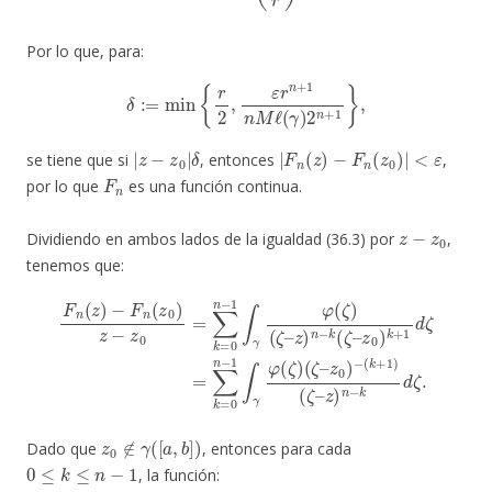
Por lo que, para:
δ
:=
min
{
r
2
,
ε
r
n
+
1
n
M
ℓ
(
γ
)
2
n
+
1
}
,
|
δ
z
−
z
0
|
|
F
n
(
z
)
−
F
n
(
z
0
)
|
<
ε
se tiene que si
, entonces
,
F
n
por lo que
es una función continua.
z
−
z
0
Dividiendo en ambos lados de la igualdad (36.3) por
,
tenemos que:
z
0
F
)
k
n
+
(
z
1
)
d
−
ζ
F
=
n
∑
(
z
k
0
=
)
0
z
−
n
z
−
0
1
=
∫
∑
γ
φ
k
=
(
ζ
0
)
(
n
ζ
−
–
1
z
0
∫
γ
)
−
φ
(
(
k
ζ
+
)
(
1
ζ
)
–
(
z
ζ
)
–
n
z
−
)
n
k
−
(
ζ
k
–
d
ζ
.
z
0
∉
γ
(
[
a
,
b
]
)
Dado que
, entonces para cada
0
≤
k
≤
n
−
1
, la función: