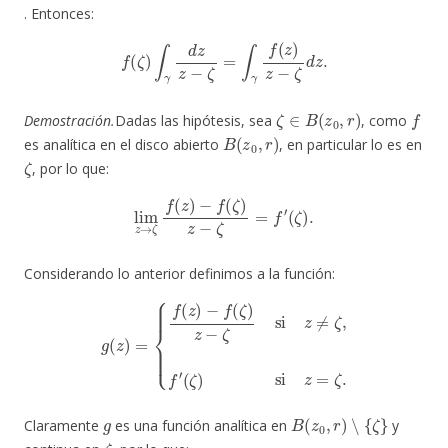
. Entonces:
f
(
ζ
)
∫
γ
d
z
z
−
ζ
=
∫
γ
f
(
z
)
z
−
ζ
d
z
.
ζ
∈
B
(
z
0
,
r
)
f
Demostración.
Dadas las hipótesis, sea
, como
B
(
z
0
,
r
)
es analítica en el disco abierto
, en particular lo es en
ζ
, por lo que:
lim
z
→
ζ
f
(
z
)
−
f
(
ζ
)
z
−
ζ
=
f
′
(
ζ
)
.
Considerando lo anterior definimos a la función:
g
(
z
)
=
{
f
(
z
)
−
f
(
ζ
)
z
−
ζ
si
z
≠
ζ
,
f
′
(
ζ
)
si
z
=
ζ
.
g
B
(
z
0
,
r
)
∖
{
ζ
}
Claramente
es una función analítica en
y
ζ