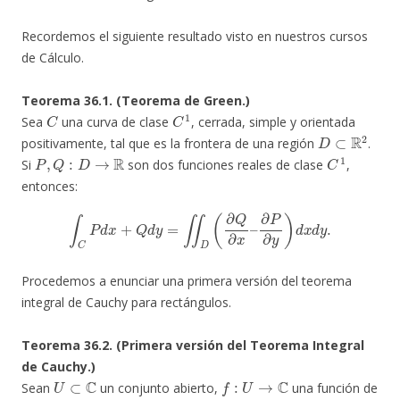
Recordemos el siguiente resultado visto en nuestros cursos
de Cálculo.
Teorema 36.1. (Teorema de Green.)
C
C
1
Sea
una curva de clase
, cerrada, simple y orientada
D
⊂
R
2
positivamente, tal que es la frontera de una región
.
P
,
Q
:
D
→
R
C
1
Si
son dos funciones reales de clase
,
entonces:
∫
C
P
d
x
+
Q
d
y
=
∬
D
(
∂
Q
∂
x
–
∂
P
∂
y
)
d
x
d
y
.
Procedemos a enunciar una primera versión del teorema
integral de Cauchy para rectángulos.
Teorema 36.2. (Primera versión del Teorema Integral
de Cauchy.)
U
⊂
C
f
:
U
→
C
Sean
un conjunto abierto,
una función de
C
1
R
⊂
U
∂
R