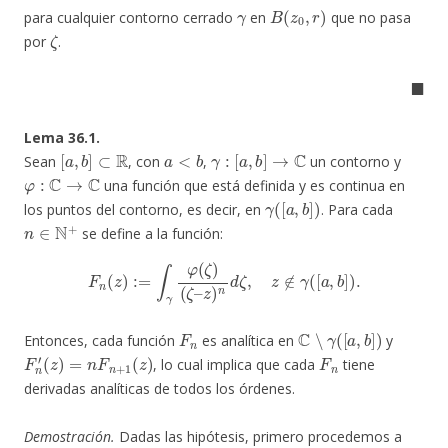
γ
B
(
z
0
,
r
)
para cualquier contorno cerrado
en
que no pasa
ζ
por
.
◼
Lema 36.1.
[
a
,
b
]
⊂
R
a
<
b
γ
:
[
a
,
b
]
→
C
Sean
, con
,
un contorno y
φ
:
C
→
C
una función que está definida y es continua en
γ
(
[
a
,
b
]
)
los puntos del contorno, es decir, en
. Para cada
n
∈
N
+
se define a la función:
F
n
(
z
)
:=
∫
γ
φ
(
ζ
)
(
ζ
–
z
)
n
d
ζ
,
z
∉
γ
(
[
a
,
b
]
)
.
F
n
C
∖
γ
(
[
a
,
b
]
)
Entonces, cada función
es analítica en
y
F
n
′
(
z
)
=
n
F
n
+
1
(
z
)
F
n
, lo cual implica que cada
tiene
derivadas analíticas de todos los órdenes.
Demostración.
Dadas las hipótesis, primero procedemos a