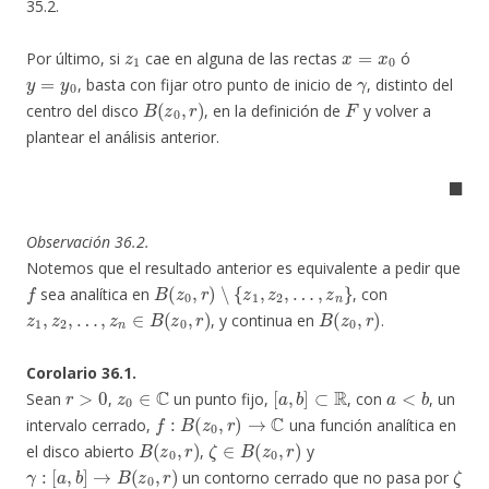
35.2.
z
1
x
=
x
0
Por último, si
cae en alguna de las rectas
ó
y
=
y
0
γ
, basta con fijar otro punto de inicio de
, distinto del
B
(
z
0
,
r
)
F
centro del disco
, en la definición de
y volver a
plantear el análisis anterior.
◼
Observación 36.2.
Notemos que el resultado anterior es equivalente a pedir que
f
B
(
z
0
,
r
)
∖
{
z
1
,
z
2
,
…
,
z
n
}
sea analítica en
, con
z
1
,
z
2
,
…
,
z
n
∈
B
(
z
0
,
r
)
B
(
z
0
,
r
)
, y continua en
.
Corolario 36.1.
r
>
0
z
0
∈
C
[
a
,
b
]
⊂
R
a
<
b
Sean
,
un punto fijo,
, con
, un
f
:
B
(
z
0
,
r
)
→
C
intervalo cerrado,
una función analítica en
B
(
z
0
,
r
)
ζ
∈
B
(
z
0
,
r
)
el disco abierto
,
y
γ
:
[
a
,
b
]
→
B
(
z
0
,
r
)
ζ
un contorno cerrado que no pasa por