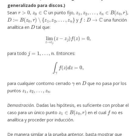
generalizado para discos.)
r
>
0
z
0
∈
C
z
1
,
z
2
,
…
,
z
n
∈
B
(
z
0
,
r
)
Sean
,
un punto fijo,
,
D
:=
B
(
z
0
,
r
)
∖
{
z
1
,
z
2
,
…
,
z
n
}
f
:
D
→
C
y
una función
D
analítica en
tal que:
lim
z
→
z
j
(
z
−
z
j
)
f
(
z
)
=
0
,
j
=
1
,
…
,
n
para todo
. Entonces:
∫
γ
f
(
z
)
d
z
=
0
,
γ
D
para cualquier contorno cerrado
en
que no pasa por los
z
1
,
z
2
,
…
,
z
n
puntos
.
Demostración.
Dadas las hipótesis, es suficiente con probar el
z
1
∈
B
(
z
0
,
r
)
f
caso para un único punto
en el cual
no es
analítica y proceder por inducción.
De manera similar a la prueba anterior, basta mostrar que