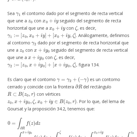
γ
1
Sea
el contorno dado por el segmento de recta vertical
z
0
x
0
+
i
y
que une a
con
seguido del segmento de recta
x
0
+
i
y
ζ
horizontal que une a
con
, es decir,
γ
1
:=
[
z
0
,
x
0
+
i
y
]
+
[
x
0
+
i
y
,
ζ
]
. Análogamente, definimos
γ
2
al contorno
dado por el segmento de recta horizontal que
z
0
x
+
i
y
0
une a
con
seguido del segmento de recta vertical
x
+
i
y
0
ζ
que une a
con
, es decir,
γ
2
:=
[
z
0
,
x
+
i
y
0
]
+
[
x
+
i
y
0
,
ζ
]
, figura 134.
γ
=
γ
2
+
(
−
γ
)
Es claro que el contorno
es un contorno
∂
R
cerrado y coincide con la frontera
del rectángulo
R
⊂
B
(
z
0
,
r
)
con vértices
z
0
,
x
+
i
y
0
,
ζ
,
x
0
+
i
y
∈
B
(
z
0
,
r
)
. Por lo que, del lema de
Goursat y la proposición 34.2, tenemos que:
0
=
∫
∂
(
R
z
f
)
d
(
z
z
)
d
+
∫
z
x
=
0
∫
z
+
0
i
y
x
z
+
0
i
y
f
(
0
z
f
)
d
(
z
z
)
d
=
∫
z
γ
+
2
∫
f
x
(
+
z
)
i
d
y
0
z
+
ζ
f
∫
(
−
z
γ
)
d
1
z
f
(
+
z
∫
)
ζ
d
x
z
0
.
+
i
y
f