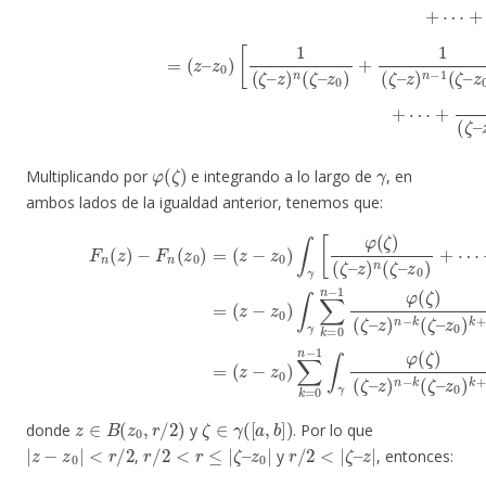
φ
(
ζ
)
γ
Multiplicando por
e integrando a lo largo de
, en
ambos lados de la igualdad anterior, tenemos que:
(
z
−
z
0
)
∫
γ
∑
F
k
n
=
(
0
z
)
n
−
−
F
1
n
φ
(
z
(
0
ζ
)
)
(
=
ζ
(
–
z
z
−
)
z
n
0
−
)
k
∫
γ
(
ζ
[
–
φ
z
(
0
ζ
)
)
(
k
z
ζ
+
0
–
1
)
z
k
)
d
n
+
ζ
(
1
(36.3)
ζ
d
–
ζ
z
,
0
)
+
=
⋯
(
z
−
+
z
φ
0
(
z
∈
B
(
z
0
,
r
/
2
)
ζ
∈
γ
(
[
a
,
b
]
)
donde
y
. Por lo que
|
z
−
z
0
|
<
r
/
2
r
/
2
<
r
≤
|
ζ
–
z
0
|
r
/
2
<
|
ζ
–
z
|
,
y
, entonces: