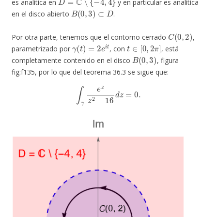
es analítica en
y en particular es analítica
B
(
0
,
3
)
⊂
D
en el disco abierto
.
C
(
0
,
2
)
Por otra parte, tenemos que el contorno cerrado
,
γ
(
t
)
=
2
e
i
t
t
∈
[
0
,
2
π
]
parametrizado por
, con
, está
B
(
0
,
3
)
completamente contenido en el disco
, figura
fig:f135, por lo que del teorema 36.3 se sigue que:
∫
γ
e
z
z
2
−
16
d
z
=
0.