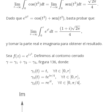
e
i
t
2
=
cos
(
t
2
)
+
sen
(
t
2
)
Dado que
, basta probar que:
lim
r
→
∞
∫
0
r
e
t
2
d
t
=
(
1
+
i
)
2
π
4
,
y tomar la parte real e imaginaria para obtener el resultado.
f
(
z
)
=
e
i
z
2
Sea
. Definimos al contorno cerrado
γ
=
γ
1
+
γ
2
−
γ
3
, firgura 136, donde:
γ
1
(
t
)
=
t
,
∀
t
∈
[
0
,
r
]
γ
3
(
t
)
=
t
e
0
i
π
,
π
/
/
4
4
,
∀
]
.
t
∈
[
0
,
r
]
,
γ
2
(
t
)
=
r
e
i
t
,
∀
t
∈
[