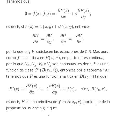
Tenemos que:
0
=
f
(
z
)
–
f
(
z
)
=
∂
F
(
z
)
∂
x
+
i
∂
F
(
z
)
∂
y
,
F
(
z
)
=
U
(
x
,
y
)
+
i
V
(
x
,
y
)
es decir, si
, entonces:
∂
U
∂
x
=
∂
V
∂
y
,
∂
U
∂
y
=
–
∂
V
∂
x
,
U
V
por lo que
y
satisfacen las ecuaciones de C-R. Más aún,
f
B
(
z
0
,
r
)
como
es analítica en
, en particular es continua,
U
x
,
U
y
,
V
x
V
y
F
por lo que
y
son continuas, es decir,
es una
C
1
(
B
(
z
0
,
r
)
)
función de clase
, entonces por el teorema 18.1
F
B
(
z
0
,
r
)
tenemos que
es una función analítica en
tal que:
F
′
(
z
)
=
∂
F
(
z
)
∂
x
=
–
i
∂
F
(
z
)
∂
y
=
f
(
z
)
,
∀
z
∈
B
(
z
0
,
r
)
,
F
f
B
(
z
0
,
r
)
es decir,
es una primitiva de
en
, por lo que de la
proposición 35.2 se sigue que:
∫
γ
f
(
z
)
d
z
=
0
,