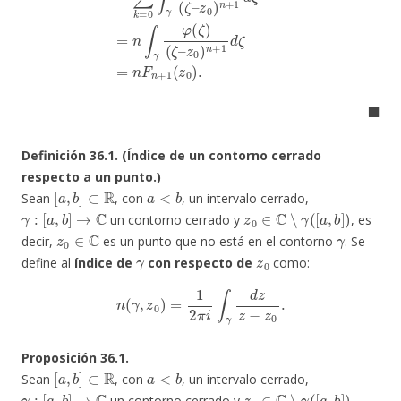
◼
Definición 36.1. (Índice de un contorno cerrado
respecto a un punto.)
[
a
,
b
]
⊂
R
a
<
b
Sean
, con
, un intervalo cerrado,
γ
:
[
a
,
b
]
→
C
z
0
∈
C
∖
γ
(
[
a
,
b
]
)
un contorno cerrado y
, es
z
0
∈
C
γ
decir,
es un punto que no está en el contorno
. Se
γ
z
0
define al
índice de
con respecto de
como:
n
(
γ
,
z
0
)
=
1
2
π
i
∫
γ
d
z
z
−
z
0
.
Proposición 36.1.
[
a
,
b
]
⊂
R
a
<
b
Sean
, con
, un intervalo cerrado,
γ
:
[
a
,
b
]
→
C
z
0
∈
C
∖
γ
(
[
a
,
b
]
)
un contorno cerrado y
.