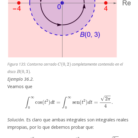
C
(
0
,
2
)
Figura 135: Contorno cerrado
completamente contenido en el
B
(
0
,
3
)
disco
.
Ejemplo 36.2.
Veamos que
∫
0
∞
cos
(
t
2
)
d
t
=
∫
0
∞
sen
(
t
2
)
d
t
=
2
π
4
.
Solución.
Es claro que ambas integrales son integrales reales
impropias, por lo que debemos probar que:
lim
r
→
∞
∫
0
r
cos
(
t
2
)
d
t
=
lim
r
→
∞
∫
0
r
sen
(
t
2
)
d
t
=
2
π
4
.