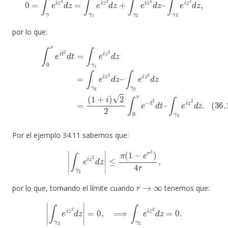
por lo que:
∫
0
r
e
i
t
2
d
t
=
∫
(
1
γ
1
+
e
i
)
i
2
z
2
2
∫
d
0
z
r
=
e
∫
−
γ
t
3
2
e
d
i
z
t
–
2
∫
d
γ
z
2
–
e
∫
i
γ
z
2
2
e
d
i
z
z
.
2
d
z
(36.1)
=
Por el ejemplo 34.11 sabemos que:
|
∫
γ
2
e
i
z
2
d
z
|
≤
π
(
1
−
e
r
2
)
4
r
,
r
→
∞
por lo que, tomando el límite cuando
tenemos que:
|
∫
γ
2
e
i
z
2
d
z
|
=
0
,
⟹
∫
γ
2
e
i
z
2
d
z
=
0.