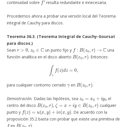
continuidad sobre
resulta redundante e innecesaria.
Procedemos ahora a probar una versión local del Teorema
integral de Cauchy para discos.
Teorema 36.3. (Teorema Integral de Cauchy-Goursat
para discos.)
r
>
0
z
0
∈
C
f
:
B
(
z
0
,
r
)
→
C
Sean
,
un punto fijo y
una
B
(
z
0
,
r
)
función analítica en el disco abierto
. Entonces:
∫
γ
f
(
z
)
d
z
=
0
,
γ
B
(
z
0
,
r
)
para cualquier contorno cerrado
en
.
z
0
=
x
0
+
i
y
0
Demostración.
Dadas las hipótesis, sea
el
B
(
z
0
,
r
)
ζ
=
x
+
i
y
∈
B
(
z
0
,
r
)
centro del disco
,
cualquier
f
(
z
)
=
u
(
x
,
y
)
+
i
v
(
x
,
y
)
punto y
. De acuerdo con la
proposición 35.2 basta con probar que existe una primitiva de
f
B
(
z
0
,
r
)
en
.