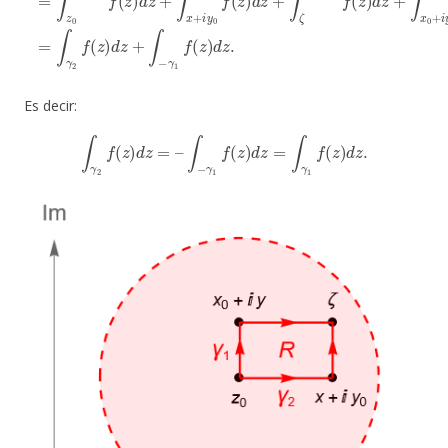
Es decir:
∫
γ
2
f
(
z
)
d
z
=
–
∫
−
γ
1
f
(
z
)
d
z
=
∫
γ
1
f
(
z
)
d
z
.