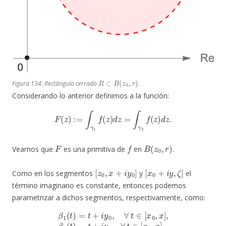
R
⊂
B
(
z
0
,
r
)
Figura 134: Rectángulo cerrado
.
Considerando lo anterior definimos a la función:
F
(
z
)
:=
∫
γ
1
f
(
z
)
d
z
=
∫
γ
2
f
(
z
)
d
z
.
F
f
B
(
z
0
,
r
)
Veamos que
es una primitiva de
en
.
[
z
0
,
x
+
i
y
0
]
[
x
0
+
i
y
,
ζ
]
Como en los segmentos
y
el
término imaginario es constante, entonces podemos
parametrizar a dichos segmentos, respectivamente, como:
β
1
(
t
)
=
t
+
i
y
0
,
∀
t
∈
[
x
0
,
x
]
,
β
2
(
t
)
=
t
+
i
y
,
∀
t
∈
[
x
0
,
x
]
.