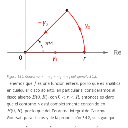
γ
=
γ
1
+
γ
2
−
γ
3
Figura 136: Contorno
del ejemplo 36.2.
f
Tenemos que
es una función entera, por lo que es analítica
en cualquier disco abierto, en particular si consideramos al
B
(
0
,
R
)
0
<
r
<
R
disco abierto
, con
, entonces es claro
γ
que el contorno
está completamente contenido en
B
(
0
,
R
)
, por lo que del Teorema Integral de Cauchy-
Goursat, para discos y de la proposición 34.2, se sigue que:
0
=
∫
γ
e
i
z
2
d
z
=
∫
γ
1
e
i
z
2
d
z
+
∫
γ
2
e
i
z
2
d
z
–
∫
γ
3
e
i
z
2
d
z
,