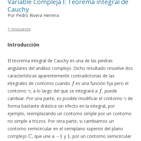
Variable Compleja I: Teorema integral de
Cauchy
Por Pedro Rivera Herrera
1 respuesta
Introducción
El teorema integral de Cauchy es una de las piedras
angulares del análisis complejo. Dicho resultado resuelve dos
características aparentemente contradictorias de las
f
integrales de contorno cuando
es una función fija pero el
γ
f
contorno
, a lo largo del que se integrará a
, puede
γ
cambiar. Por una parte, es posible modificar el contorno
de
forma bastante drástica sin efecto en la integral, por
ejemplo, reemplazando un contorno simple por un contorno
no simple a trozos. Por otra parte, si cambiamos un
contorno semicircular en el semiplano superior del plano
C
−
1
1
complejo
, que une a
y
, por un contorno semicircular
C
−
1
1