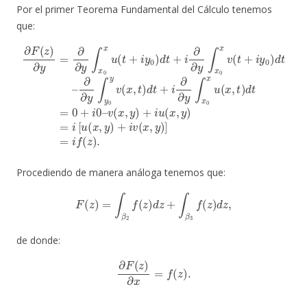
Por el primer Teorema Fundamental del Cálculo tenemos
que:
∂
F
(
z
∂
)
∂
∂
y
y
v
=
∫
(
∂
x
y
,
∂
0
y
y
y
)
+
∫
v
x
i
(
u
x
0
,
(
x
t
x
)
u
d
,
y
(
t
t
)
+
=
+
i
i
i
∂
[
y
u
∂
0
(
y
)
x
d
∫
,
x
y
t
+
0
)
+
i
x
∂
i
u
v
∂
(
(
y
x
x
∫
,
,
y
t
x
)
)
0
d
]
=
x
t
i
=
v
f
(
0
(
t
z
+
+
)
.
i
i
0
y
0
–
)
d
t
–
Procediendo de manera análoga tenemos que:
F
(
z
)
=
∫
β
2
f
(
z
)
d
z
+
∫
β
3
f
(
z
)
d
z
,
de donde:
∂
F
(
z
)
∂
x
=
f
(
z
)
.