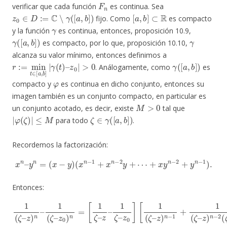
F
n
verificar que cada función
es continua. Sea
z
0
∈
D
:=
C
∖
γ
(
[
a
,
b
]
)
[
a
,
b
]
⊂
R
fijo. Como
es compacto
γ
y la función
es continua, entonces, proposición 10.9,
γ
(
[
a
,
b
]
)
γ
es compacto, por lo que, proposición 10.10,
alcanza su valor mínimo, entonces definimos a
r
z
:=
0
|
min
>
0
t
∈
[
a
,
b
]
|
γ
(
t
)
–
γ
(
[
a
,
b
]
)
. Análogamente, como
es
φ
compacto y
es continua en dicho conjunto, entonces su
imagen también es un conjunto compacto, en particular es
M
>
0
un conjunto acotado, es decir, existe
tal que
|
φ
(
ζ
)
|
≤
M
ζ
∈
γ
(
[
a
,
b
]
)
para todo
.
Recordemos la factorización:
x
n
–
y
n
=
(
x
−
y
)
(
x
n
−
1
+
x
n
−
2
y
+
⋯
+
x
y
n
−
2
+
y
n
−
1
)
.
Entonces:
z
)
n
1
[
−
1
(
2
ζ
(
ζ
–
(
ζ
–
z
–
z
)
n
z
)
n
0
–
(
1
)
ζ
+
(
–
ζ
⋯
z
–
0
z
z
+
)
0
0
1
+
)
)
(
1
n
n
ζ
(
−
=
–
ζ
1
z
[
–
1
)
+
z
(
ζ
ζ
)
1
n
–
–
(
z
−
ζ
z
–
−
0
1
1
z
)
(
n
ζ
)
ζ
(
–
−
–
ζ
z
z
2
–
0
0
z
+
)
0
]
1
2
[
)
1
(
+
n
ζ
(
⋯
]
–
ζ
.
–
z
+
0
z
1
)
)
n
n
(
ζ
−
−
–
1
1
z
+
]
)
=
2
1
(
(
(
z
ζ
ζ
–
–
–
z
0
)