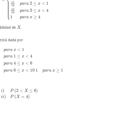
X
abilidad de
.
está dada por
≤
x
<
4
1
2
p
a
r
a
4
≤
x
<
6
5
6
p
a
r
a
6
≤
x
<
10
1
p
a
r
a
x
≥
1
i
)
P
(
2
<
X
≤
6
)
i
i
)
P
(
X
=
4
)