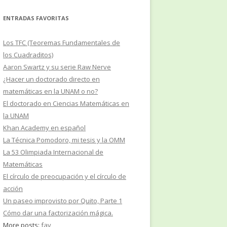
ENTRADAS FAVORITAS
Los TFC (Teoremas Fundamentales de
los Cuadraditos)
Aaron Swartz y su serie Raw Nerve
¿Hacer un doctorado directo en
matemáticas en la UNAM o no?
El doctorado en Ciencias Matemáticas en
la UNAM
Khan Academy en español
La Técnica Pomodoro, mi tesis y la OMM
La 53 Olimpiada Internacional de
Matemáticas
El círculo de preocupación y el círculo de
acción
Un paseo improvisto por Quito, Parte 1
Cómo dar una factorización mágica.
More posts:
fav