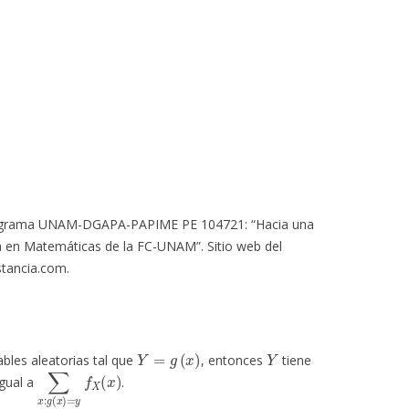
Programa UNAM-DGAPA-PAPIME PE 104721: “Hacia una
ra en Matemáticas de la FC-UNAM”. Sitio web del
tancia.com.
Y
=
g
(
x
)
Y
ables aleatorias tal que
, entonces
tiene
∑
x
:
g
(
x
)
=
y
f
X
(
x
)
igual a
.