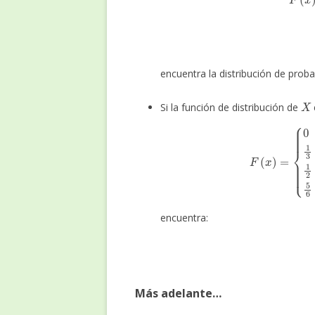
encuentra la distribución de prob
X
Si la función de distribución de
F
(
x
)
=
{
0
p
a
r
a
x
<
1
1
3
p
a
r
a
1
encuentra:
Más adelante…