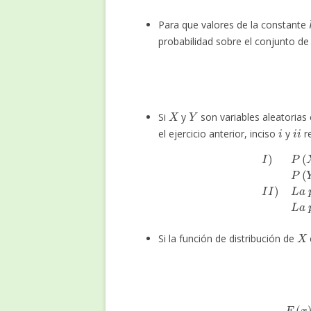
Para que valores de la constante
probabilidad sobre el conjunto de
i
)
X
Y
Si
y
son variables aleatorias
i
i
i
el ejercicio anterior, inciso
y
re
I
)
P
(
X
>
1
)
P
(
Y
>
1
)
I
I
)
L
a
p
r
o
b
a
b
i
l
X
Si la función de distribución de
{
0
p
a
r
a
x
<
0
1
16
p
a
r
a
0
≤
x
<
1