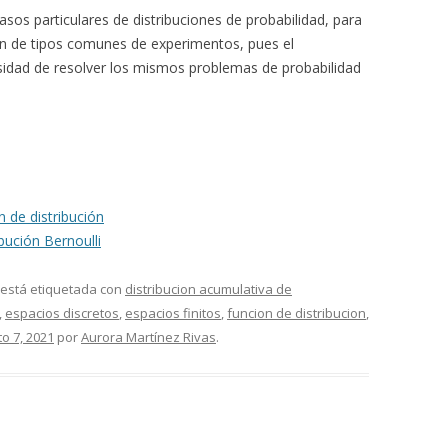
sos particulares de distribuciones de probabilidad, para
gen de tipos comunes de experimentos, pues el
sidad de resolver los mismos problemas de probabilidad
n de distribución
ibución Bernoulli
 está etiquetada con
distribucion acumulativa de
,
espacios discretos
,
espacios finitos
,
funcion de distribucion
,
o 7, 2021
por
Aurora Martínez Rivas
.