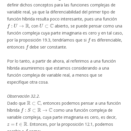
definir dichos conceptos para las funciones complejas de
variable real, ya que la diferenciabilidad del primer tipo de
función híbrida resulta poco interesante, pues una función
f
:
U
→
R
U
⊂
C
, con
abierto, se puede pensar como una
función compleja cuya parte imaginaria es cero y en tal caso,
f
por la proposición 19.3, tendríamos que si
es diferenciable,
f
entonces
debe ser constante.
Por lo tanto, a partir de ahora, al referirnos a una función
híbrida asumiremos que estamos considerando a una
función compleja de variable real, a menos que se
especifique otra cosa.
Observación 32.2.
R
⊂
C
Dado que
, entonces podemos pensar a una función
f
:
S
⊂
R
→
C
híbrida
como una función compleja de
variable compleja, cuya parte imaginaria es cero, es decir,
z
=
t
∈
R
. Entonces, por la proposición 12.1, podemos
f