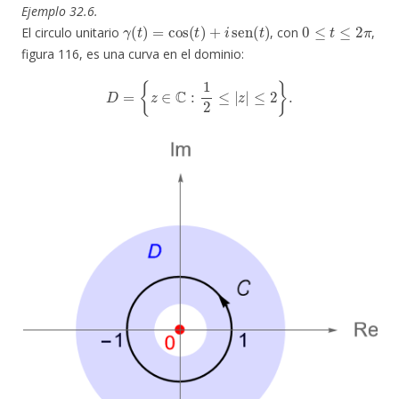
Ejemplo 32.6.
γ
(
t
)
=
cos
(
t
)
+
i
sen
(
t
)
0
≤
t
≤
2
π
El circulo unitario
, con
,
figura 116, es una curva en el dominio:
D
=
{
z
∈
C
:
1
2
≤
|
z
|
≤
2
}
.