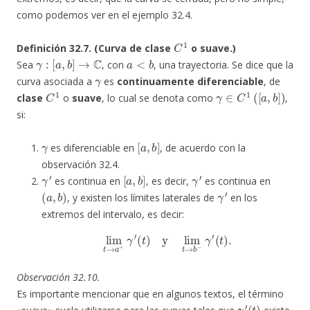
como podemos ver en el ejemplo 32.4.
C
1
Definición 32.7. (Curva de clase
o suave.)
γ
:
[
a
,
b
]
→
C
a
<
b
Sea
, con
, una trayectoria. Se dice que la
γ
curva asociada a
es
continuamente diferenciable
, de
C
1
γ
∈
C
1
(
[
a
,
b
]
)
clase
o
suave
, lo cual se denota como
,
si:
γ
[
a
,
b
]
es diferenciable en
, de acuerdo con la
observación 32.4.
γ
′
[
a
,
b
]
γ
′
es continua en
, es decir,
es continua en
(
a
,
b
)
γ
′
, y existen los límites laterales de
en los
extremos del intervalo, es decir:
lim
t
→
a
+
γ
′
(
t
)
y
lim
t
→
b
−
γ
′
(
t
)
.
Observación 32.10.
Es importante mencionar que en algunos textos, el término
γ
′
(
t
)