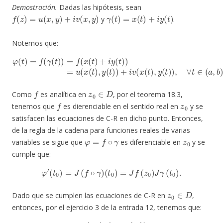
Demostración.
Dadas las hipótesis, sean
f
(
z
)
=
u
(
x
,
y
)
+
i
v
(
x
,
y
)
γ
(
t
)
=
x
(
t
)
+
i
y
(
t
)
y
.
Notemos que:
φ
(
t
)
=
f
(
γ
(
t
)
)
=
f
(
x
(
t
)
+
i
y
(
t
)
)
=
u
b
(
x
)
(
.
t
)
,
y
(
t
)
)
+
i
v
(
x
(
t
)
,
y
(
t
)
)
,
∀
t
∈
(
a
,
f
z
0
∈
D
Como
es analítica en
, por el teorema 18.3,
f
z
0
tenemos que
es dierenciable en el sentido real en
y se
satisfacen las ecuaciones de C-R en dicho punto. Entonces,
de la regla de la cadena para funciones reales de varias
φ
=
f
∘
γ
z
0
variables se sigue que
es diferenciable en
y se
cumple que:
φ
′
(
t
0
)
=
J
(
f
∘
γ
)
(
t
0
)
=
J
f
(
z
0
)
J
γ
(
t
0
)
.
z
0
∈
D
Dado que se cumplen las ecuaciones de C-R en
,
entonces, por el ejercicio 3 de la entrada 12, tenemos que:
−
v
x
J
(
f
γ
(
z
(
t
0
0
)
)
=
)
v
(
u
x
(
x
γ
(
(
z
t
0
0
)
)
u
)
u
y
x
(
z
(
γ
0
(
(
γ
)
t
v
(
0
t
x
0
)
(
)
z
)
)
)
=
0
,
u
)
v
x
y
(
(
γ
z
(
0
t
0
)
)
)
=
)
+
(
u
i
v
x
x
(
(
γ
γ
(
(
t
t
0
0
)
)
)
)
=
f
′