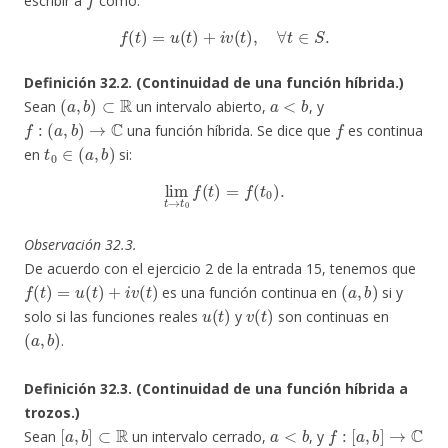
escribir a
como:
f
(
t
)
=
u
(
t
)
+
i
v
(
t
)
,
∀
t
∈
S
.
Definición 32.2. (Continuidad de una función híbrida.)
(
a
,
b
)
⊂
R
a
<
b
Sean
un intervalo abierto,
, y
f
:
(
a
,
b
)
→
C
f
una función híbrida. Se dice que
es continua
t
0
∈
(
a
,
b
)
en
si:
lim
t
→
t
0
f
(
t
)
=
f
(
t
0
)
.
Observación 32.3.
De acuerdo con el ejercicio 2 de la entrada 15, tenemos que
f
(
t
)
=
u
(
t
)
+
i
v
(
t
)
(
a
,
b
)
es una función continua en
si y
u
(
t
)
v
(
t
)
solo si las funciones reales
y
son continuas en
(
a
,
b
)
.
Definición 32.3. (Continuidad de una función híbrida a
trozos.)
[
a
,
b
]
⊂
R
a
<
b
f
:
[
a
,
b
]
→
C
Sean
un intervalo cerrado,
, y