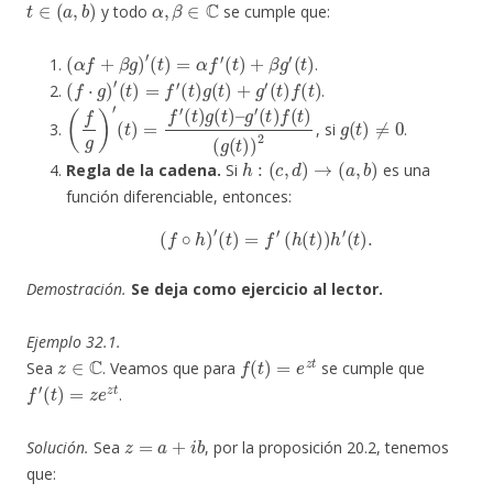
y todo
se cumple que:
(
α
f
+
β
g
)
′
(
t
)
=
α
f
′
(
t
)
+
β
g
′
(
t
)
.
(
f
⋅
g
)
′
(
t
)
=
f
′
(
t
)
g
(
t
)
+
g
′
(
t
)
f
(
t
)
.
(
f
g
)
′
(
t
)
=
f
′
(
t
)
g
(
t
)
–
g
′
(
t
)
f
(
t
)
(
g
(
t
)
)
2
g
(
t
)
≠
0
, si
.
h
:
(
c
,
d
)
→
(
a
,
b
)
Regla de la cadena.
Si
es una
función diferenciable, entonces:
(
f
∘
h
)
′
(
t
)
=
f
′
(
h
(
t
)
)
h
′
(
t
)
.
Demostración.
Se deja como ejercicio al lector.
Ejemplo 32.1.
z
∈
C
f
(
t
)
=
e
z
t
Sea
. Veamos que para
se cumple que
f
′
(
t
)
=
z
e
z
t
.
z
=
a
+
i
b
Solución.
Sea
, por la proposición 20.2, tenemos
que: