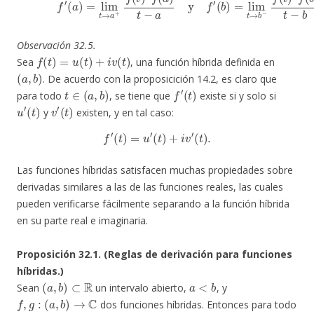
Observación 32.5.
f
(
t
)
=
u
(
t
)
+
i
v
(
t
)
Sea
, una función híbrida definida en
(
a
,
b
)
. De acuerdo con la proposicición 14.2, es claro que
t
∈
(
a
,
b
)
f
′
(
t
)
para todo
, se tiene que
existe si y solo si
u
′
(
t
)
v
′
(
t
)
y
existen, y en tal caso:
f
′
(
t
)
=
u
′
(
t
)
+
i
v
′
(
t
)
.
Las funciones híbridas satisfacen muchas propiedades sobre
derivadas similares a las de las funciones reales, las cuales
pueden verificarse fácilmente separando a la función híbrida
en su parte real e imaginaria.
Proposición 32.1. (Reglas de derivación para funciones
híbridas.)
(
a
,
b
)
⊂
R
a
<
b
Sean
un intervalo abierto,
, y
f
,
g
:
(
a
,
b
)
→
C
dos funciones híbridas. Entonces para todo
t
∈
(
a
,
b
)
α
,
β
∈
C