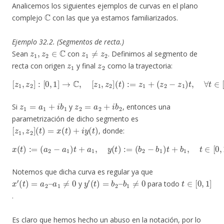
Analicemos los siguientes ejemplos de curvas en el plano
C
complejo
con las que ya estamos familiarizados.
Ejemplo 32.2. (Segmentos de recta.)
z
1
,
z
2
∈
C
z
1
≠
z
2
Sean
con
. Definimos al segmento de
z
1
z
2
recta con origen
y final
como la trayectoria:
[
z
1
,
z
2
]
:
[
0
,
1
]
→
C
,
[
z
1
,
z
2
]
(
t
)
:=
z
1
+
(
z
2
−
z
1
)
t
,
∀
t
∈
[
0
,
1
]
.
z
1
=
a
1
+
i
b
1
z
2
=
a
2
+
i
b
2
Si
y
, entonces una
parametrización de dicho segmento es
[
z
1
,
z
2
]
(
t
)
=
x
(
t
)
+
i
y
(
t
)
, donde:
x
(
t
)
:=
(
a
2
−
a
1
)
t
+
a
1
,
y
(
t
)
:=
(
b
2
−
b
1
)
t
+
b
1
,
t
∈
[
0
,
1
]
.
Notemos que dicha curva es regular ya que
x
′
(
t
)
=
a
2
–
a
1
≠
0
y
′
(
t
)
=
b
2
–
b
1
≠
0
t
∈
[
0
,
1
]
y
para todo
.
Es claro que hemos hecho un abuso en la notación, por lo