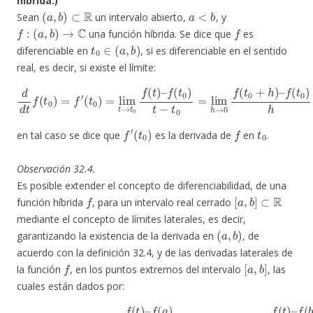
híbrida.)
(
a
,
b
)
⊂
R
a
<
b
Sean
un intervalo abierto,
, y
f
:
(
a
,
b
)
→
C
f
una función híbrida. Se dice que
es
t
0
∈
(
a
,
b
)
diferenciable en
, si es diferenciable en el sentido
real, es decir, si existe el límite:
f
(
t
d
0
d
)
t
t
−
f
t
(
0
t
0
=
)
lim
=
f
′
(
h
t
0
→
)
=
0
lim
f
(
t
0
t
→
+
h
t
)
0
–
f
f
(
(
t
t
)
0
–
)
h
,
f
′
(
t
0
)
f
t
0
en tal caso se dice que
es la derivada de
en
.
Observación 32.4.
Es posible extender el concepto de diferenciabilidad, de una
f
[
a
,
b
]
⊂
R
función híbrida
, para un intervalo real cerrado
mediante el concepto de límites laterales, es decir,
(
a
,
b
)
garantizando la existencia de la derivada en
, de
acuerdo con la definición 32.4, y de las derivadas laterales de
f
[
a
,
b
]
la función
, en los puntos extremos del intervalo
, las
cuales están dados por:
(32.1)
f
′
(
a
)
=
lim
t
→
a
+
f
(
t
)
–
f
(
a
)
t
−
a
y
f
′
(
b
)
=
lim
t
→
b
−
f
(
t
)
–
f
(