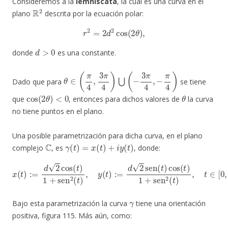
Consideremos a la
lemniscata
, la cual es una curva en el
R
2
plano
descrita por la ecuación polar:
r
2
=
2
d
2
cos
(
2
θ
)
,
d
>
0
donde
es una constante.
θ
∈
(
π
4
,
3
π
4
)
⋃
(
−
3
π
4
,
−
π
4
)
Dado que para
se tiene
cos
(
2
θ
)
<
0
θ
que
, entonces para dichos valores de
la curva
no tiene puntos en el plano.
Una posible parametrización para dicha curva, en el plano
C
γ
(
t
)
=
x
(
t
)
+
i
y
(
t
)
complejo
, es
, donde:
x
(
t
)
:=
d
2
cos
(
t
)
1
+
sen
2
(
,
t
t
)
∈
,
y
[
(
0
t
)
,
:=
2
π
d
]
2
.
sen
(
t
)
cos
(
t
)
1
+
sen
2
(
t
)
γ
Bajo esta parametrización la curva
tiene una orientación
positiva, figura 115. Más aún, como: