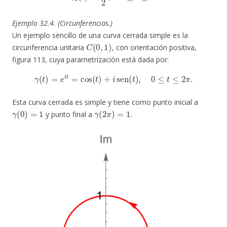
Ejemplo 32.4. (Circunferencias.)
Un ejemplo sencillo de una curva cerrada simple es la
C
(
0
,
1
)
circunferencia unitaria
, con orientación positiva,
figura 113, cuya parametrización está dada por:
γ
(
t
)
=
e
i
t
=
cos
(
t
)
+
i
sen
(
t
)
,
0
≤
t
≤
2
π
.
Esta curva cerrada es simple y tiene como punto inicial a
γ
(
0
)
=
1
γ
(
2
π
)
=
1
y punto final a
.