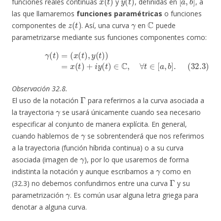
funciones reales continuas
y
, definidas en
, a
las que llamaremos
funciones paramétricas
o funciones
z
(
t
)
γ
C
componentes de
. Así, una curva
en
puede
parametrizarse mediante sus funciones componentes como:
γ
(
t
)
=
(
x
(
t
)
,
y
(
t
)
)
(32.3)
=
x
(
t
)
+
i
y
(
t
)
∈
C
,
∀
t
∈
[
a
,
b
]
.
Observación 32.8.
Γ
El uso de la notación
para referirnos a la curva asociada a
γ
la trayectoria
se usará únicamente cuando sea necesario
especificar al conjunto de manera explícita. En general,
γ
cuando hablemos de
se sobrentenderá que nos referimos
a la trayectoria (función híbrida continua) o a su curva
γ
asociada (imagen de
), por lo que usaremos de forma
γ
indistinta la notación y aunque escribamos a
como en
Γ
(32.3) no debemos confundirnos entre una curva
y su
γ
parametrización
. Es común usar alguna letra griega para
denotar a alguna curva.