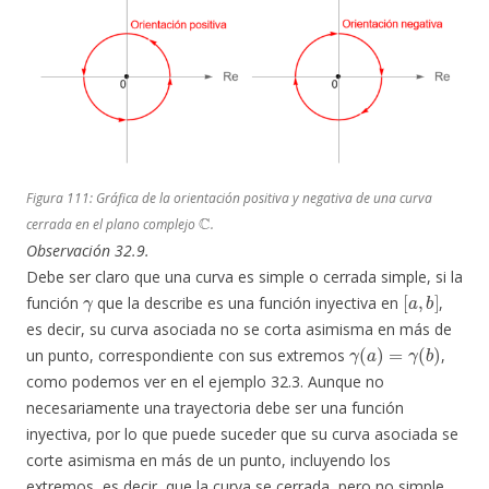
Figura 111: Gráfica de la orientación positiva y negativa de una curva
C
cerrada en el plano complejo
.
Observación 32.9.
Debe ser claro que una curva es simple o cerrada simple, si la
γ
[
a
,
b
]
función
que la describe es una función inyectiva en
,
es decir, su curva asociada no se corta asimisma en más de
γ
(
a
)
=
γ
(
b
)
un punto, correspondiente con sus extremos
,
como podemos ver en el ejemplo 32.3. Aunque no
necesariamente una trayectoria debe ser una función
inyectiva, por lo que puede suceder que su curva asociada se
corte asimisma en más de un punto, incluyendo los
extremos, es decir, que la curva se cerrada, pero no simple,