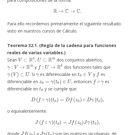
para composiciones de la forma:
R
→
C
→
C
.
Para ello recordemos primeramente el siguiente resultado
visto en nuestros cursos de Cálculo.
Teorema 32.1. (Regla de la cadena para funciones
reales de varias variables.)
V
⊂
R
n
U
⊂
R
m
Sean
,
dos conjuntos abiertos,
γ
:
V
→
R
m
f
:
U
→
R
k
y
dos funciones tales que
γ
(
V
)
⊂
U
γ
t
0
∈
V
f
. Si
es diferenciable en
y
es
z
0
=
γ
(
t
0
)
∈
U
f
∘
γ
diferenciable en
, entonces
es
t
0
diferenciable en
y se cumple que:
D
(
f
∘
γ
)
(
t
0
)
=
D
f
(
z
0
)
∘
D
γ
(
t
0
)
,
o equivalentemente:
J
(
f
∘
γ
)
(
t
0
)
=
J
f
(
z
0
)
J
γ
(
t
0
)
,
J
f
(
z
0
)
J
γ
(
t
0
)
donde
y
son las matrices Jacobianas, de