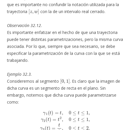
que es importante no confundir la notación utilizada para la
[
z
,
w
]
trayectoria
con la de un intervalo real cerrado.
Observación 32.12.
Es importante enfatizar en el hecho de que una trayectoria
puede tener distintas parametrizaciones, pero la misma curva
asociada. Por lo que, siempre que sea necesario, se debe
especificar la parametrización de la curva con la que se está
trabajando.
Ejemplo 32.3.
[
0
,
1
]
Consideremos al segmento
. Es claro que la imagen de
dicha curva es un segmento de recta en el plano. Sin
embargo, notemos que dicha curva puede parametrizarse
como:
γ
1
(
t
)
=
t
,
0
≤
t
≤
1
,
γ
2
(
t
)
=
t
2
,
0
≤
t
≤
1
,
γ
3
(
t
)
=
t
2
,
0
≤
t
≤
2.