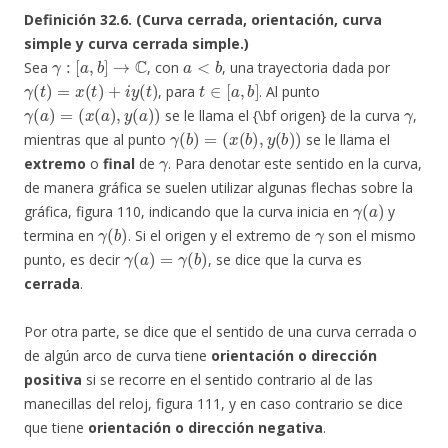
Definición 32.6. (Curva cerrada, orientación, curva
simple y curva cerrada simple.)
γ
:
[
a
,
b
]
→
C
a
<
b
Sea
, con
, una trayectoria dada por
γ
(
t
)
=
x
(
t
)
+
i
y
(
t
)
t
∈
[
a
,
b
]
, para
. Al punto
γ
(
a
)
=
(
x
(
a
)
,
y
(
a
)
)
γ
se le llama el {\bf origen} de la curva
,
γ
(
b
)
=
(
x
(
b
)
,
y
(
b
)
)
mientras que al punto
se le llama el
γ
extremo
o
final
de
. Para denotar este sentido en la curva,
de manera gráfica se suelen utilizar algunas flechas sobre la
γ
(
a
)
gráfica, figura 110, indicando que la curva inicia en
y
γ
(
b
)
γ
termina en
. Si el origen y el extremo de
son el mismo
γ
(
a
)
=
γ
(
b
)
punto, es decir
, se dice que la curva es
cerrada
.
Por otra parte, se dice que el sentido de una curva cerrada o
de algún arco de curva tiene
orientación o dirección
positiva
si se recorre en el sentido contrario al de las
manecillas del reloj, figura 111, y en caso contrario se dice
que tiene
orientación o dirección negativa
.