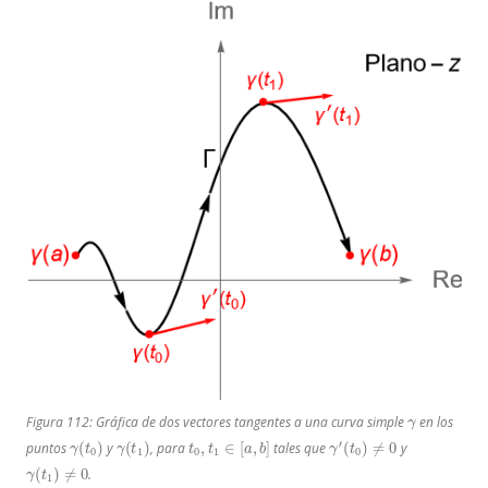
γ
Figura 112: Gráfica de dos vectores tangentes a una curva simple
en los
γ
(
t
0
)
γ
(
t
1
)
t
0
,
t
1
∈
[
a
,
b
]
γ
′
(
t
0
)
≠
0
puntos
y
, para
tales que
y
γ
(
t
1
)
≠
0
.