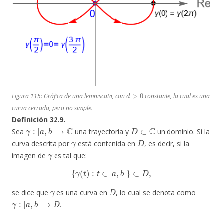
d
>
0
Figura 115: Gráfica de una lemniscata, con
constante, la cual es una
curva cerrada, pero no simple.
Definición 32.9.
γ
:
[
a
,
b
]
→
C
D
⊂
C
Sea
una trayectoria y
un dominio. Si la
γ
D
curva descrita por
está contenida en
, es decir, si la
γ
imagen de
es tal que:
{
γ
(
t
)
:
t
∈
[
a
,
b
]
}
⊂
D
,
γ
D
se dice que
es una curva en
, lo cual se denota como
γ
:
[
a
,
b
]
→
D
.