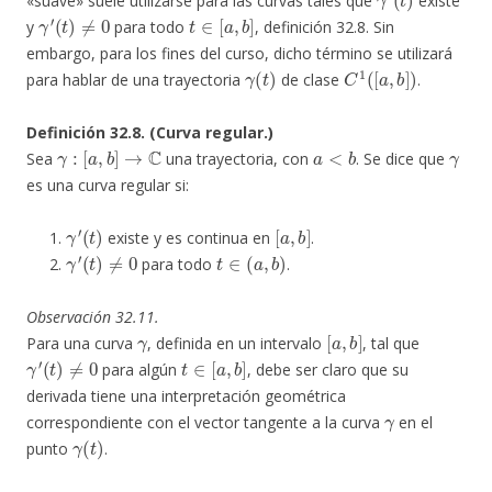
«suave» suele utilizarse para las curvas tales que
existe
γ
′
(
t
)
≠
0
t
∈
[
a
,
b
]
y
para todo
, definición 32.8. Sin
embargo, para los fines del curso, dicho término se utilizará
γ
(
t
)
C
1
(
[
a
,
b
]
)
para hablar de una trayectoria
de clase
.
Definición 32.8. (Curva regular.)
γ
:
[
a
,
b
]
→
C
a
<
b
γ
Sea
una trayectoria, con
. Se dice que
es una curva regular si:
γ
′
(
t
)
[
a
,
b
]
existe y es continua en
.
γ
′
(
t
)
≠
0
t
∈
(
a
,
b
)
para todo
.
Observación 32.11.
γ
[
a
,
b
]
Para una curva
, definida en un intervalo
, tal que
γ
′
(
t
)
≠
0
t
∈
[
a
,
b
]
para algún
, debe ser claro que su
derivada tiene una interpretación geométrica
γ
correspondiente con el vector tangente a la curva
en el
γ
(
t
)
punto
.