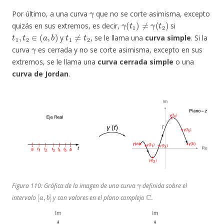
γ
Por último, a una curva
que no se corte asimisma, excepto
γ
(
t
1
)
≠
γ
(
t
2
)
quizás en sus extremos, es decir,
si
t
1
,
t
2
∈
(
a
,
b
)
t
1
≠
t
2
y
, se le llama una
curva simple
. Si la
γ
curva
es cerrada y no se corte asimisma, excepto en sus
extremos, se le llama una
curva cerrada simple
o una
curva de Jordan
.
γ
Figura 110: Gráfica de la imagen de una curva
definida sobre el
[
a
,
b
]
C
intervalo
y con valores en el plano complejo
.