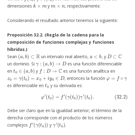
k
×
m
m
×
n
dimensiones
y
, respectivamente.
Considerando el resultado anterior tenemos la siguiente:
Proposición 32.2. (Regla de la cadena para la
composición de funciones complejas y funciones
híbridas.)
(
a
,
b
)
⊂
R
a
<
b
D
⊂
C
Sean
un intervalo real abierto,
, y
γ
:
(
a
,
b
)
→
D
un dominio. Si
es una función diferenciable
t
0
∈
(
a
,
b
)
f
:
D
→
C
en
y
es una función analítica en
z
0
=
γ
(
t
0
)
=
x
0
+
i
y
0
∈
D
φ
=
f
∘
γ
, entonces la función
t
0
es diferenciable en
y su derivada es:
(32.2)
φ
′
(
t
0
)
=
f
′
(
γ
(
t
0
)
)
γ
′
(
t
0
)
.
Debe ser claro que en la igualdad anterior, el término de la
derecha corresponde con el producto de los números
f
′
(
γ
(
t
0
)
)
γ
′
(
t
0
)
complejos
y
.