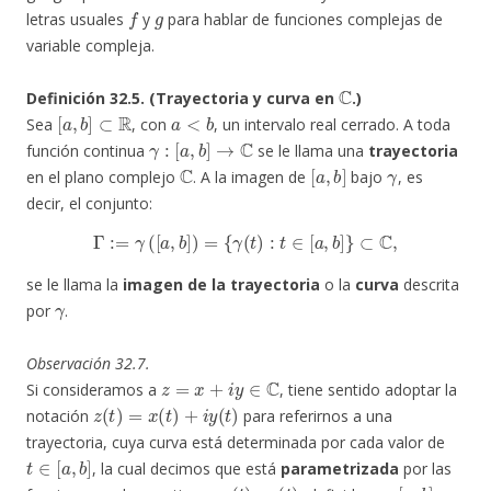
f
g
letras usuales
y
para hablar de funciones complejas de
variable compleja.
C
Definición 32.5. (Trayectoria y curva en
.)
[
a
,
b
]
⊂
R
a
<
b
Sea
, con
, un intervalo real cerrado. A toda
γ
:
[
a
,
b
]
→
C
función continua
se le llama una
trayectoria
C
[
a
,
b
]
γ
en el plano complejo
. A la imagen de
bajo
, es
decir, el conjunto:
Γ
:=
γ
(
[
a
,
b
]
)
=
{
γ
(
t
)
:
t
∈
[
a
,
b
]
}
⊂
C
,
se le llama la
imagen de la trayectoria
o la
curva
descrita
γ
por
.
Observación 32.7.
z
=
x
+
i
y
∈
C
Si consideramos a
, tiene sentido adoptar la
z
(
t
)
=
x
(
t
)
+
i
y
(
t
)
notación
para referirnos a una
trayectoria, cuya curva está determinada por cada valor de
t
∈
[
a
,
b
]
, la cual decimos que está
parametrizada
por las
x
(
t
)
y
(
t
)
[
a
,
b
]