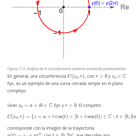
Figura 113: Gráfica de la circunferencia unitaria orientada positivamente.
C
(
z
0
,
r
)
r
>
0
z
0
∈
C
En general, una circunferencia
, con
y
fijo, es un ejemplo de una curva cerrada simple en el plano
complejo.
z
0
=
a
+
i
b
∈
C
r
>
0
Sean
fijo y
. El conjunto:
C
(
z
0
,
r
)
=
{
z
=
a
+
r
cos
(
t
)
+
[
b
+
r
sen
(
t
)
]
∈
C
:
t
∈
[
0
,
2
π
]
}
,
corresponde con la imagen de la trayectoria
γ
(
t
)
=
z
0
+
r
e
i
t
t
∈
[
0
,
2
π
]
, con
, que describe una