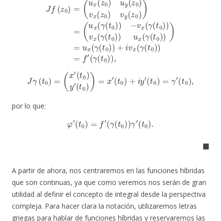
J
γ
(
t
0
)
=
(
x
′
(
t
0
)
y
′
(
t
0
)
)
=
x
′
(
t
0
)
+
i
y
′
(
t
0
)
=
γ
′
(
t
0
)
,
por lo que:
φ
′
(
t
0
)
=
f
′
(
γ
(
t
0
)
)
γ
′
(
t
0
)
.
◼
A partir de ahora, nos centraremos en las funciones híbridas
que son continuas, ya que como veremos nos serán de gran
utilidad al definir el concepto de integral desde la perspectiva
compleja. Para hacer clara la notación, utilizaremos letras
griegas para hablar de funciones híbridas y reservaremos las