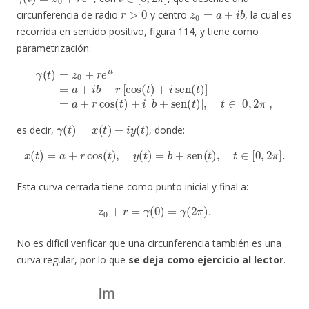
r
>
0
z
0
=
a
+
i
b
circunferencia de radio
y centro
, la cual es
recorrida en sentido positivo, figura 114, y tiene como
parametrización:
γ
(
t
)
=
z
0
+
r
e
i
t
=
a
+
i
b
+
sen
r
[
(
cos
t
)
]
,
t
(
∈
t
)
+
[
0
i
sen
,
2
π
(
]
t
,
)
]
=
a
+
r
cos
(
t
)
+
i
[
b
+
γ
(
t
)
=
x
(
t
)
+
i
y
(
t
)
es decir,
, donde:
x
(
t
)
=
a
+
r
cos
(
t
)
,
y
(
t
)
=
b
+
sen
(
t
)
,
t
∈
[
0
,
2
π
]
.
Esta curva cerrada tiene como punto inicial y final a:
z
0
+
r
=
γ
(
0
)
=
γ
(
2
π
)
.
No es difícil verificar que una circunferencia también es una
curva regular, por lo que
se deja como ejercicio al lector
.