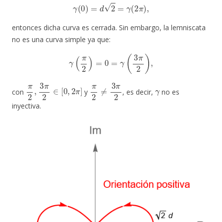
γ
(
0
)
=
d
2
=
γ
(
2
π
)
,
entonces dicha curva es cerrada. Sin embargo, la lemniscata
no es una curva simple ya que:
γ
(
π
2
)
=
0
=
γ
(
3
π
2
)
,
π
2
,
3
π
2
∈
[
0
,
2
π
]
π
2
≠
3
π
2
γ
con
y
, es decir,
no es
inyectiva.