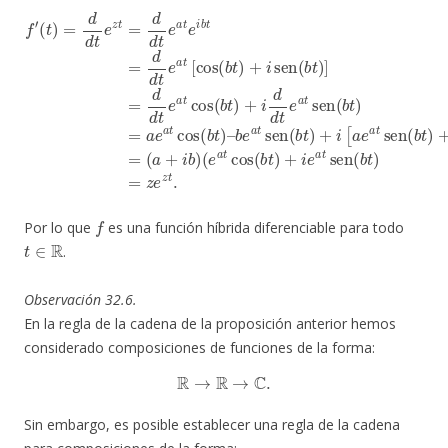
(
t
)
=
b
d
e
d
a
t
t
e
t
e
sen
a
z
t
t
cos
=
(
d
b
(
e
d
t
(
a
)
b
t
+
t
e
t
cos
i
)
a
[
+
a
t
i
e
e
d
(
i
a
b
d
b
t
t
t
t
sen
)
e
=
+
a
d
i
e
t
d
(
f
sen
a
b
′
t
t
t
e
sen
)
a
+
(
b
t
b
[
t
(
cos
e
b
)
=
a
t
a
t
)
cos
=
(
e
b
z
a
t
e
)
t
(
z
+
cos
b
t
i
.
t
sen
)
]
(
=
b
(
(
t
a
b
)
–
+
t
)
i
]
b
=
)
d
d
f
Por lo que
es una función híbrida diferenciable para todo
t
∈
R
.
Observación 32.6.
En la regla de la cadena de la proposición anterior hemos
considerado composiciones de funciones de la forma:
R
→
R
→
C
.
Sin embargo, es posible establecer una regla de la cadena