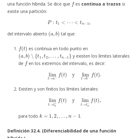
f
una función híbrida. Se dice que
es
continua a trazos
si
existe una partición:
P
:
t
1
<
⋯
<
t
n
−
1
,
(
a
,
b
)
del intervalo abierto
tal que:
f
(
t
)
es continua en todo punto en
(
a
,
b
)
∖
{
t
1
,
t
2
,
…
,
t
n
−
1
}
y existen los límites laterales
f
de
en los extremos del intervalo, es decir:
lim
t
→
a
+
f
(
t
)
y
lim
t
→
b
−
f
(
t
)
.
Existen y son finitos los límites laterales:
lim
t
→
t
k
+
f
(
t
)
y
lim
t
→
t
k
−
f
(
t
)
,
k
=
1
,
2
,
…
,
n
−
1
para todo
.
Definición 32.4. (Diferenciabilidad de una función