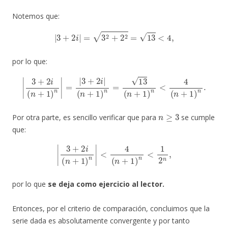
Notemos que:
|
3
+
2
i
|
=
3
2
+
2
2
=
13
<
4
,
por lo que:
|
3
+
2
i
(
n
+
1
)
n
|
=
|
3
+
2
i
|
(
n
+
1
)
n
=
13
(
n
+
1
)
n
<
4
(
n
+
1
)
n
.
n
≥
3
Por otra parte, es sencillo verificar que para
se cumple
que:
|
3
+
2
i
(
n
+
1
)
n
|
<
4
(
n
+
1
)
n
<
1
2
n
,
por lo que
se deja como ejercicio al lector.
Entonces, por el criterio de comparación, concluimos que la
serie dada es absolutamente convergente y por tanto