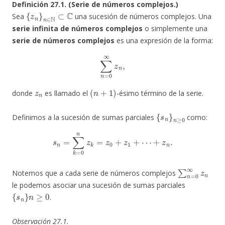
Definición 27.1. (Serie de números complejos.)
{
z
n
}
n
∈
N
⊂
C
Sea
una sucesión de números complejos. Una
serie infinita de números complejos
o simplemente una
serie de números complejos
es una expresión de la forma:
∑
n
=
0
∞
z
n
,
z
n
(
n
+
1
)
donde
es llamado el
-ésimo término de la serie.
{
s
n
}
n
≥
0
Definimos a la sucesión de sumas parciales
como:
s
n
=
∑
k
=
0
n
z
k
=
z
0
+
z
1
+
⋯
+
z
n
.
∑
n
=
0
∞
z
n
Notemos que a cada serie de números complejos
le podemos asociar una sucesión de sumas parciales
{
s
n
}
n
≥
0
.
Observación 27.1.