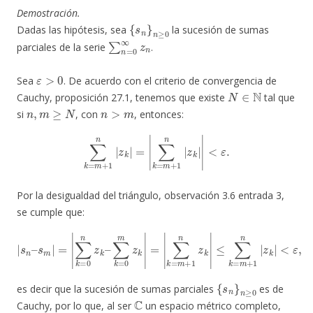
Demostración.
{
s
n
}
n
≥
0
Dadas las hipótesis, sea
la sucesión de sumas
∑
n
=
0
∞
z
n
parciales de la serie
.
ε
>
0
Sea
. De acuerdo con el criterio de convergencia de
N
∈
N
Cauchy, proposición 27.1, tenemos que existe
tal que
n
,
m
≥
N
n
>
m
si
, con
, entonces:
∑
k
=
m
+
1
n
|
z
k
|
=
|
∑
k
=
m
+
1
n
|
z
k
|
|
<
ε
.
Por la desigualdad del triángulo, observación 3.6 entrada 3,
se cumple que:
|
s
n
–
s
m
|
=
|
∑
k
=
≤
0
∑
n
k
z
=
k
m
–
∑
+
k
1
=
n
0
|
m
z
k
z
|
k
<
|
ε
=
,
|
∑
k
=
m
+
1
n
z
k
|
{
s
n
}
n
≥
0
es decir que la sucesión de sumas parciales
es de
C
Cauchy, por lo que, al ser
un espacio métrico completo,