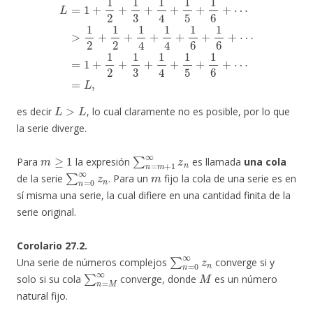
L
>
L
es decir
, lo cual claramente no es posible, por lo que
la serie diverge.
m
≥
1
∑
n
=
m
+
1
∞
z
n
Para
la expresión
es llamada
una cola
∑
n
=
0
∞
z
n
m
de la serie
. Para un
fijo la cola de una serie es en
sí misma una serie, la cual difiere en una cantidad finita de la
serie original.
Corolario 27.2.
∑
n
=
0
∞
z
n
Una serie de números complejos
converge si y
∑
n
=
M
∞
M
solo si su cola
converge, donde
es un número
natural fijo.