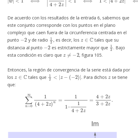
De acuerdo con los resultados de la entrada 6, sabemos que
este conjunto corresponde con los puntos en el plano
complejo que caen fuera de la circunferencia centrada en el
−
2
1
2
z
∈
C
punto
y de radio
, es decir, los
tales que su
−
2
1
2
distancia al punto
es estrictamente mayor que
. Bajo
z
≠
−
2
esta condición es claro que
, figura 105.
Entonces, la región de convergencia de la serie está dada por
z
∈
C
1
2
<
|
z
−
(
−
2
)
|
z
los
tales que
. Para dichos
se tiene
que:
∑
n
=
0
∞
1
(
4
+
2
z
)
n
=
1
1
–
1
4
+
2
z
=
4
+
2
z
3
+
2
z
.