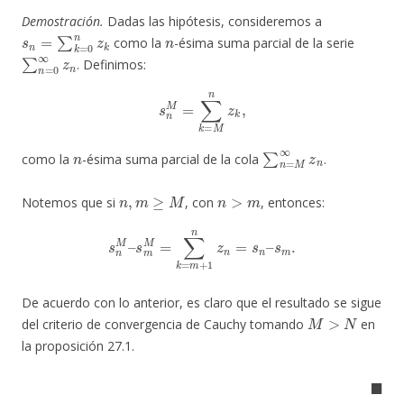
Demostración.
Dadas las hipótesis, consideremos a
s
n
=
∑
k
=
0
n
z
k
n
como la
-ésima suma parcial de la serie
∑
n
=
0
∞
z
n
. Definimos:
s
n
M
=
∑
k
=
M
n
z
k
,
n
∑
n
=
M
∞
z
n
como la
-ésima suma parcial de la cola
.
n
,
m
≥
M
n
>
m
Notemos que si
, con
, entonces:
s
n
M
–
s
m
M
=
∑
k
=
m
+
1
n
z
n
=
s
n
–
s
m
.
De acuerdo con lo anterior, es claro que el resultado se sigue
M
>
N
del criterio de convergencia de Cauchy tomando
en
la proposición 27.1.
◼