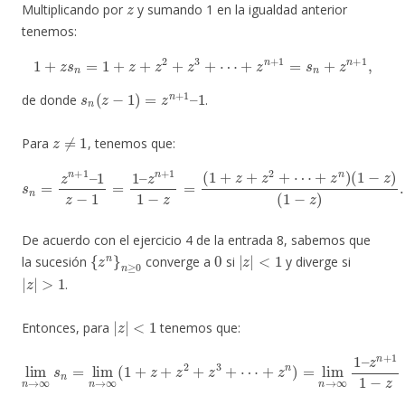
Multiplicando por
y sumando 1 en la igualdad anterior
tenemos:
1
+
z
s
n
=
1
+
z
+
z
2
+
z
3
+
⋯
+
z
n
+
1
=
s
n
+
z
n
+
1
,
s
n
(
z
−
1
)
=
z
n
+
1
–
1
de donde
.
z
≠
1
Para
, tenemos que:
s
n
=
z
n
+
1
–
1
z
−
1
=
1
–
z
n
+
(
1
1
1
−
−
z
z
)
.
=
(
1
+
z
+
z
2
+
⋯
+
z
n
)
(
1
−
z
)
De acuerdo con el ejercicio 4 de la entrada 8, sabemos que
{
z
n
}
n
≥
0
0
|
z
|
<
1
la sucesión
converge a
si
y diverge si
|
z
|
>
1
.
|
z
|
<
1
Entonces, para
tenemos que:
lim
+
z
n
n
→
)
=
∞
lim
s
n
=
n
lim
→
∞
n
1
→
–
z
∞
n
(
+
1
1
+
1
z
−
+
z
z
=
2
1
+
1
z
3
−
+
z
,
⋯