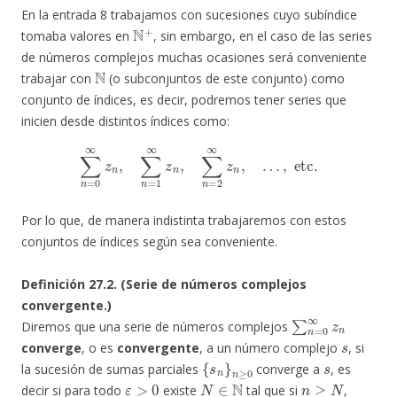
En la entrada 8 trabajamos con sucesiones cuyo subíndice
N
+
tomaba valores en
, sin embargo, en el caso de las series
de números complejos muchas ocasiones será conveniente
N
trabajar con
(o subconjuntos de este conjunto) como
conjunto de índices, es decir, podremos tener series que
inicien desde distintos índices como:
∑
n
=
0
∞
z
n
,
∑
n
=
1
∞
z
n
,
∑
n
=
2
∞
z
n
,
…
,
etc.
Por lo que, de manera indistinta trabajaremos con estos
conjuntos de índices según sea conveniente.
Definición 27.2. (Serie de números complejos
convergente.)
∑
n
=
0
∞
z
n
Diremos que una serie de números complejos
s
converge
, o es
convergente
, a un número complejo
, si
{
s
n
}
n
≥
0
s
la sucesión de sumas parciales
converge a
, es
ε
>
0
N
∈
N
n
≥
N
decir si para todo
existe
tal que si
,