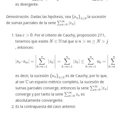
es divergente.
{
s
n
}
n
≥
0
Demostración.
Dadas las hipótesis, sea
la sucesión
∑
n
=
0
∞
|
z
n
|
de sumas parciales de la serie
.
ε
>
0
Sea
. Por el criterio de Cauchy, proposición 27.1,
N
∈
N
n
>
m
≥
N
>
j
tenemos que existe
tal que si
, entonces:
|
s
n
–
s
≤
m
∑
|
k
=
=
|
m
∑
+
k
1
=
n
m
a
+
k
1
=
n
|
∑
|
z
k
k
=
|
m
|
=
+
∑
1
k
n
=
a
m
k
|
+
<
1
ε
n
,
|
z
k
|
{
s
n
}
n
≥
0
es decir, la sucesión
es de Cauchy, por lo que,
C
al ser
un espacio métrico completo, la sucesión de
∑
n
=
0
∞
|
z
n
|
sumas parciales converge, entonces la serie
∑
n
=
0
∞
z
n
converge y por tanto la serie
es
absolutamente convergente.
Es la contrapuesta del caso anterior.