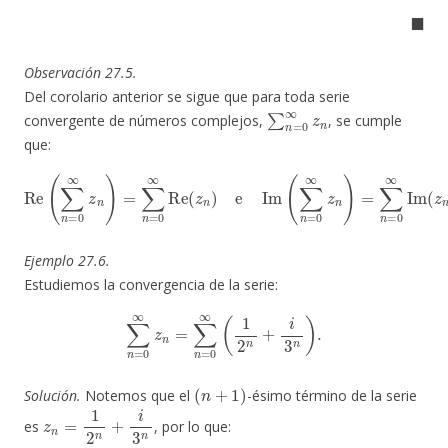
◼
Observación 27.5.
Del corolario anterior se sigue que para toda serie
∑
n
=
0
∞
z
n
convergente de números complejos,
, se cumple
que:
Re
(
∑
n
=
0
∞
z
n
)
=
∑
n
=
0
∞
Re
Im
(
(
z
z
n
n
)
)
e
.
Im
(
∑
n
=
0
∞
z
n
)
=
∑
n
=
0
∞
Ejemplo 27.6.
Estudiemos la convergencia de la serie:
∑
n
=
0
∞
z
n
=
∑
n
=
0
∞
(
1
2
n
+
i
3
n
)
.
(
n
+
1
)
Solución.
Notemos que el
-ésimo término de la serie
z
n
=
1
2
n
+
i
3
n
es
, por lo que: