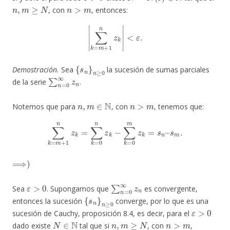
n
,
m
≥
N
n
>
m
, con
, entonces:
|
∑
k
=
m
+
1
n
z
k
|
<
ε
.
{
s
n
}
n
≥
0
Demostración.
Sea
la sucesión de sumas parciales
∑
n
=
0
∞
z
n
de la serie
.
n
,
m
∈
N
n
>
m
Notemos que para
, con
, tenemos que:
∑
k
=
m
+
1
n
z
k
=
∑
k
=
0
n
z
k
−
∑
k
=
0
m
z
k
=
s
n
–
s
m
.
⟹
)
ε
>
0
∑
n
=
0
∞
z
n
Sea
. Supongamos que
es convergente,
{
s
n
}
n
≥
0
entonces la sucesión
converge, por lo que es una
ε
>
0
sucesión de Cauchy, proposición 8.4, es decir, para el
N
∈
N
n
,
m
≥
N
n
>
m
dado existe
tal que si
, con
,