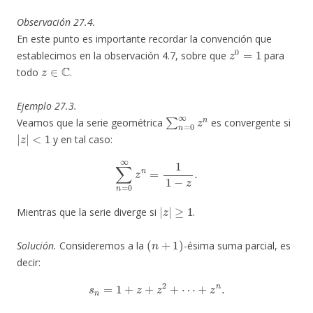
Observación 27.4.
En este punto es importante recordar la convención que
z
0
=
1
establecimos en la observación 4.7, sobre que
para
z
∈
C
todo
.
Ejemplo 27.3.
∑
n
=
0
∞
z
n
Veamos que la serie geométrica
es convergente si
|
z
|
<
1
y en tal caso:
∑
n
=
0
∞
z
n
=
1
1
−
z
.
|
z
|
≥
1
Mientras que la serie diverge si
.
(
n
+
1
)
Solución.
Consideremos a la
-ésima suma parcial, es
decir:
s
n
=
1
+
z
+
z
2
+
⋯
+
z
n
.
z