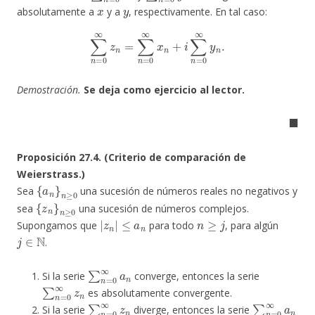
x
y
absolutamente a
y a
, respectivamente. En tal caso:
∑
n
=
0
∞
z
n
=
∑
n
=
0
∞
x
n
+
i
∑
n
=
0
∞
y
n
.
Demostración.
Se deja como ejercicio al lector.
◼
Proposición 27.4. (Criterio de comparación de
Weierstrass.)
{
a
n
}
n
≥
0
Sea
una sucesión de números reales no negativos y
{
z
n
}
n
≥
0
sea
una sucesión de números complejos.
|
z
n
|
≤
a
n
n
≥
j
Supongamos que
para todo
, para algún
j
∈
N
.
∑
n
=
0
∞
a
n
Si la serie
converge, entonces la serie
∑
n
=
0
∞
z
n
es absolutamente convergente.
∑
n
=
0
∞
z
n
∑
n
=
0
∞
a
n
Si la serie
diverge, entonces la serie