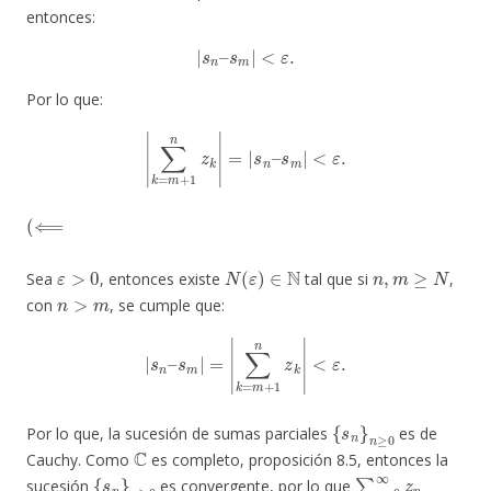
entonces:
|
s
n
–
s
m
|
<
ε
.
Por lo que:
|
∑
k
=
m
+
1
n
z
k
|
=
|
s
n
–
s
m
|
<
ε
.
(
⟸
ε
>
0
N
(
ε
)
∈
N
n
,
m
≥
N
Sea
, entonces existe
tal que si
,
n
>
m
con
, se cumple que:
|
s
n
–
s
m
|
=
|
∑
k
=
m
+
1
n
z
k
|
<
ε
.
{
s
n
}
n
≥
0
Por lo que, la sucesión de sumas parciales
es de
C
Cauchy. Como
es completo, proposición 8.5, entonces la
{
s
n
}
n
≥
0
∑
n
=
0
∞
z
n
sucesión
es convergente, por lo que