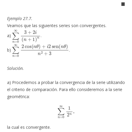
◼
Ejemplo 27.7.
Veamos que las siguientes series son convergentes.
∑
n
=
0
∞
3
+
2
i
(
n
+
1
)
n
a)
.
∑
n
=
0
∞
2
cos
(
n
θ
)
+
i
2
sen
(
n
θ
)
n
2
+
3
b)
.
Solución.
a) Procedemos a probar la convergencia de la serie utilizando
el criterio de comparación. Para ello consideremos a la serie
geométrica:
∑
n
=
0
∞
1
2
n
,
la cual es convergente.