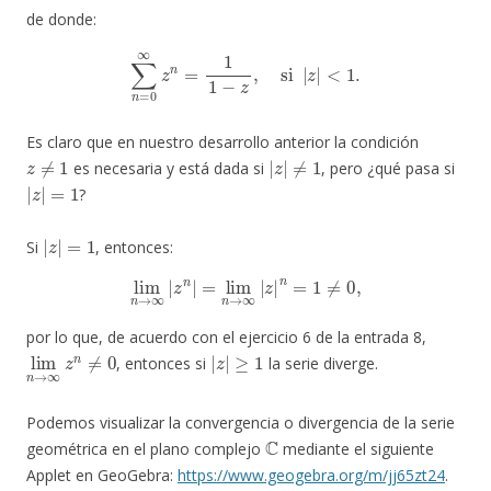
de donde:
∑
n
=
0
∞
z
n
=
1
1
−
z
,
si
|
z
|
<
1.
Es claro que en nuestro desarrollo anterior la condición
z
≠
1
|
z
|
≠
1
es necesaria y está dada si
, pero ¿qué pasa si
|
z
|
=
1
?
|
z
|
=
1
Si
, entonces:
lim
n
→
∞
|
z
n
|
=
lim
n
→
∞
|
z
|
n
=
1
≠
0
,
por lo que, de acuerdo con el ejercicio 6 de la entrada 8,
lim
n
→
∞
z
n
≠
0
|
z
|
≥
1
, entonces si
la serie diverge.
Podemos visualizar la convergencia o divergencia de la serie
C
geométrica en el plano complejo
mediante el siguiente
Applet en GeoGebra:
https://www.geogebra.org/m/jj65zt24
.