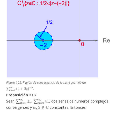
Figura 105: Región de convergencia de la serie geométrica
∑
n
=
0
∞
(
4
+
2
z
)
−
n
.
Proposición 27.2.
∑
n
=
0
∞
z
n
∑
n
=
0
∞
w
n
Sean
,
dos series de números complejos
α
,
β
∈
C
convergentes y
constantes. Entonces: