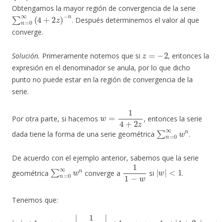
Obtengamos la mayor región de convergencia de la serie
∑
n
=
0
∞
(
4
+
2
z
)
−
n
. Después determinemos el valor al que
converge.
z
=
−
2
Solución.
Primeramente notemos que si
, entonces la
expresión en el denominador se anula, por lo que dicho
punto no puede estar en la región de convergencia de la
serie.
w
=
1
4
+
2
z
Por otra parte, si hacemos
, entonces la serie
∑
n
=
0
∞
w
n
dada tiene la forma de una serie geométrica
.
De acuerdo con el ejemplo anterior, sabemos que la serie
∑
n
=
0
∞
w
n
1
1
−
w
|
w
|
<
1
geométrica
converge a
si
.
Tenemos que:
|
w
|
<
1
⟺
|
1
4
+
2
z
|
<
1
⟺
1
<
|
4
+
2
z
|
⟺
1
2
<
|
z
−
(
−
2
)
|
.