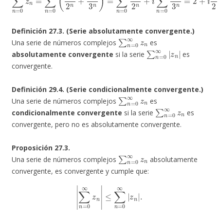
Definición 27.3. (Serie absolutamente convergente.)
∑
n
=
0
∞
z
n
Una serie de números complejos
es
∑
n
=
0
∞
|
z
n
|
absolutamente convergente
si la serie
es
convergente.
Definición 29.4. (Serie condicionalmente convergente.)
∑
n
=
0
∞
z
n
Una serie de números complejos
es
∑
n
=
0
∞
z
n
condicionalmente convergente
si la serie
es
convergente, pero no es absolutamente convergente.
Proposición 27.3.
∑
n
=
0
∞
z
n
Una serie de números complejos
absolutamente
convergente, es convergente y cumple que:
|
∑
n
=
0
∞
z
n
|
≤
∑
n
=
0
∞
|
z
n
|
.