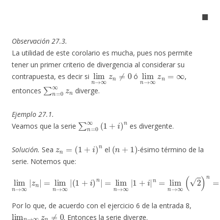
◼
Observación 27.3.
La utilidad de este corolario es mucha, pues nos permite
tener un primer criterio de divergencia al considerar su
lim
n
→
∞
z
n
≠
0
lim
n
→
∞
z
n
=
∞
contrapuesta, es decir si
ó
,
∑
n
=
0
∞
z
n
entonces
diverge.
Ejemplo 27.1.
∑
n
=
0
∞
(
1
+
i
)
n
Veamos que la serie
es divergente.
z
n
=
(
1
+
i
)
n
(
n
+
1
)
Solución.
Sea
el
-ésimo término de la
serie. Notemos que:
(
1
+
i
)
n
|
=
lim
lim
n
n
→
→
∞
∞
|
|
z
1
n
+
|
i
|
=
n
lim
=
lim
n
→
n
∞
→
|
∞
(
2
)
n
=
∞
.
Por lo que, de acuerdo con el ejercicio 6 de la entrada 8,
lim
n
→
∞
z
n
≠
0
. Entonces la serie diverge.