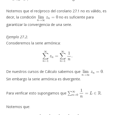
Notemos que el recíproco del corolario 27.1 no es válido, es
lim
n
→
∞
z
n
=
0
decir, la condición
no es suficiente para
garantizar la convergencia de una serie.
Ejemplo 27.2.
Consideremos la serie armónica:
∑
n
=
1
∞
z
n
=
∑
n
=
1
∞
1
n
.
lim
n
→
∞
z
n
=
0
De nuestros cursos de Cálculo sabemos que
.
Sin embargo la serie armónica es divergente.
∑
n
=
0
∞
1
n
=
L
∈
R
Para verificar esto supongamos que
.
Notemos que:
L
=
1
+
1
2
+
1
3
⋯
+
=
1
1
4
+
+
1
1
2
5
+
+
1
1
3
6
+
+
1
⋯
4
>
+
1
1
2
5
+
+
1
1
2
6
+
+
1
⋯
4
=
+
L
1
,
4
+
1
6
+
1
6
+