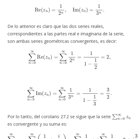
Re
(
z
n
)
=
1
2
n
,
Im
(
z
n
)
=
1
3
n
.
De lo anterior es claro que las dos series reales,
correspondientes a las partes real e imaginaria de la serie,
son ambas series geométricas convergentes, es decir:
∑
n
=
0
∞
Re
(
z
n
)
=
∑
n
=
0
∞
1
2
n
=
1
1
−
1
2
=
2
,
∑
n
=
0
∞
Im
(
z
n
)
=
∑
n
=
0
∞
1
3
n
=
1
1
−
1
3
=
3
2
.
∑
n
=
0
∞
z
n
Por lo tanto, del corolario 27.2 se sigue que la serie
es convergente y su suma es:
∑
n
=
0
∞
z
n
=
∑
n
=
0
∞
(
1
2
n
+
=
i
2
3
+
n
i
)
3
=
2
∑
.
n
=
0
∞
1
2
n
+
i
∑
n
=
0
∞
1
3
n