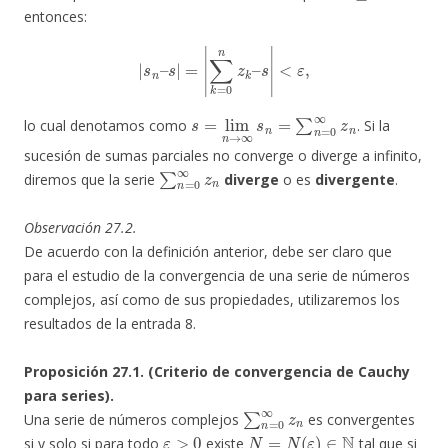
entonces:
|
s
n
–
s
|
=
|
∑
k
=
0
n
z
k
–
s
|
<
ε
,
s
=
lim
n
→
∞
s
n
=
∑
n
=
0
∞
z
n
lo cual denotamos como
. Si la
sucesión de sumas parciales no converge o diverge a infinito,
∑
n
=
0
∞
z
n
diremos que la serie
diverge
o es
divergente
.
Observación 27.2.
De acuerdo con la definición anterior, debe ser claro que
para el estudio de la convergencia de una serie de números
complejos, así como de sus propiedades, utilizaremos los
resultados de la entrada 8.
Proposición 27.1. (Criterio de convergencia de Cauchy
para series).
∑
n
=
0
∞
z
n
Una serie de números complejos
es convergentes
ε
>
0
N
=
N
(
ε
)
∈
N
si y solo si para todo
existe
tal que si