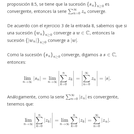
{
s
n
}
n
≥
0
proposición 8.5, se tiene que la sucesión
es
∑
n
=
0
∞
z
n
convergente, entonces la serie
converge.
De acuerdo con el ejercicio 3 de la entrada 8, sabemos que si
{
w
n
}
n
≥
0
w
∈
C
una sucesión
converge a
, entonces la
{
|
w
n
|
}
n
≥
0
|
w
|
sucesión
converge a
.
{
s
n
}
n
≥
0
s
∈
C
Como la sucesión
converge, digamos a
,
entonces:
lim
n
→
∞
|
s
n
|
=
lim
n
→
∞
|
∑
k
=
0
n
z
k
|
=
|
∑
n
=
0
∞
z
n
|
=
|
s
|
.
∑
n
=
0
∞
|
z
n
|
Análogamente, como la serie
es convergente,
tenemos que:
∑
k
=
0
n
|
z
k
|
|
=
lim
n
→
lim
∞
n
∑
→
k
=
∞
0
|
n
|
z
k
|
=
∑
n
=
0
∞
|
z
n
|
.