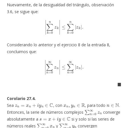
Nuevamente, de la desigualdad del triángulo, observación
3.6, se sigue que:
|
∑
k
=
0
n
z
k
|
≤
∑
k
=
0
n
|
z
k
|
.
Considerando lo anterior y el ejercicio 8 de la entrada 8,
concluimos que:
|
∑
n
=
0
∞
z
n
|
≤
∑
n
=
0
∞
|
z
n
|
.
◼
Corolario 27.4.
z
n
=
x
n
+
i
y
n
∈
C
x
n
,
y
n
∈
R
n
∈
N
Sea
, con
, para todo
.
∑
n
=
0
∞
z
n
Entonces, la serie de números complejos
converge
s
=
x
+
i
y
∈
C
absolutamente a
si y solo si las series de
∑
n
=
0
∞
x
n
∑
n
=
0
∞
y
n
números reales
y
convergen