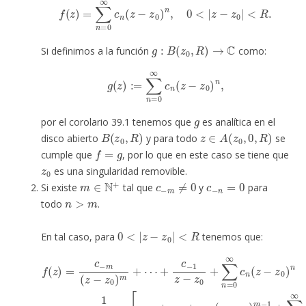
f
(
z
)
=
∑
n
=
0
∞
c
n
(
z
−
z
0
)
n
,
0
<
|
z
−
z
0
|
<
R
.
g
:
B
(
z
0
,
R
)
→
C
Si definimos a la función
como:
g
(
z
)
:=
∑
n
=
0
∞
c
n
(
z
−
z
0
)
n
,
g
por el corolario 39.1 tenemos que
es analítica en el
B
(
z
0
,
R
)
z
∈
A
(
z
0
,
0
,
R
)
disco abierto
y para todo
se
f
=
g
cumple que
, por lo que en este caso se tiene que
z
0
es una singularidad removible.
m
∈
N
+
c
−
m
≠
0
c
−
n
=
0
Si existe
tal que
y
para
n
>
m
todo
.
0
<
|
z
−
z
0
|
<
R
En tal caso, para
tenemos que:
+
c
+
−
c
1
−
z
1
−
(
z
z
0
−
+
z
∑
0
n
)
m
f
=
(
z
0
−
)
∞
=
1
c
c
+
−
n
∑
(
z
m
(
n
z
−
−
=
(
z
z
z
0
0
−
0
∞
)
z
m
)
c
0
n
n
,
)
=
m
(
1
z
(
−
+
z
z
⋯
−
0
z
)
0
n
)
+
m
m
[
c
]
=
−
h
m
(
z
+
)
⋯