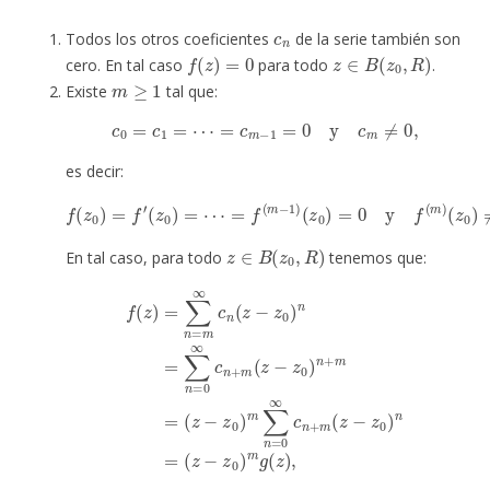
c
n
Todos los otros coeficientes
de la serie también son
f
(
z
)
=
0
z
∈
B
(
z
0
,
R
)
cero. En tal caso
para todo
.
m
≥
1
Existe
tal que:
c
0
=
c
1
=
⋯
=
c
m
−
1
=
0
y
c
m
≠
0
,
es decir:
f
(
z
0
)
=
f
′
(
z
0
)
=
⋯
=
f
(
m
−
1
)
(
z
0
)
=
0
y
f
(
m
)
(
z
0
)
≠
0.
z
∈
B
(
z
0
,
R
)
En tal caso, para todo
tenemos que:
f
(
z
=
)
(
=
z
∑
−
n
z
0
=
)
m
m
∞
∑
c
n
n
=
(
z
0
−
∞
z
c
0
n
)
+
n
m
=
∑
(
z
n
−
=
z
0
0
∞
)
n
c
n
=
+
(
z
m
−
z
(
z
0
−
)
m
z
0
g
)
n
(
z
+
)
,
m