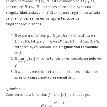
abierto perforado
está contenido en
y
es
B
∗
(
z
0
,
R
)
z
0
analítica en
, entonces se dice que
es una
f
z
0
singularidad aislada
de
. Si
es una singularidad aislada
f
de
, entonces se tienen los siguientes tipos de
singularidades aisladas.
g
:
B
(
z
0
,
R
)
→
C
Si existe una función
analítica en
B
(
z
0
,
R
)
f
=
g
B
∗
(
z
0
,
R
)
=
A
(
z
0
,
0
,
R
)
, tal que
en
,
z
0
entonces
es llamada una
singularidad removible
f
de
.
lim
z
→
z
0
|
f
(
z
)
|
=
∞
z
0
Si
, entonces
es llamado un
polo
de
f
.
z
0
Si
no es removible ni un polo, entonces se dice que
z
0
f
es una
singularidad esencial
de
.
Ejemplo 43.3.
f
:
C
∖
{
0
}
→
C
Consideremos a la función
dada por:
f
(
z
)
=
e
z
−
1
z
.