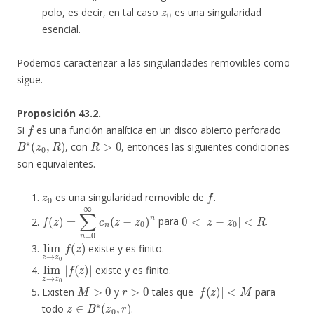
z
0
polo, es decir, en tal caso
es una singularidad
esencial.
Podemos caracterizar a las singularidades removibles como
sigue.
Proposición 43.2.
f
Si
es una función analítica en un disco abierto perforado
B
∗
(
z
0
,
R
)
R
>
0
, con
, entonces las siguientes condiciones
son equivalentes.
z
0
f
es una singularidad removible de
.
f
(
z
)
=
∑
n
=
0
∞
c
n
(
z
−
z
0
)
n
0
<
|
z
−
z
0
|
<
R
para
.
lim
z
→
z
0
f
(
z
)
existe y es finito.
lim
z
→
z
0
|
f
(
z
)
|
existe y es finito.
M
>
0
r
>
0
|
f
(
z
)
|
<
M
Existen
y
tales que
para
z
∈
B
∗
(
z
0
,
r
)
todo
.