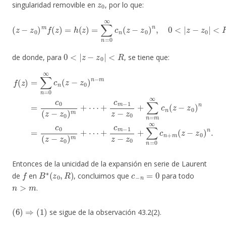
singularidad removible en
, por lo que:
(
z
−
z
0
)
m
f
(
z
)
=
h
(
z
)
=
∑
n
=
0
∞
c
n
(
z
−
z
0
)
n
,
0
<
|
z
−
z
0
|
<
R
,
0
<
|
z
−
z
0
|
<
R
de donde, para
, se tiene que:
+
c
m
f
(
z
−
)
1
+
=
z
c
∑
−
m
n
z
=
0
−
0
+
1
∞
∑
z
−
c
n
n
z
=
0
(
m
z
+
−
∑
∞
z
n
0
c
n
=
)
n
(
0
z
−
∞
−
m
c
z
n
0
=
+
)
c
n
m
0
=
(
z
c
(
z
−
0
−
z
(
z
z
0
−
0
)
m
z
)
n
0
.
+
)
m
⋯
+
⋯
Entonces de la unicidad de la expansión en serie de Laurent
f
B
∗
(
z
0
,
R
)
c
−
n
=
0
de
en
, concluimos que
para todo
n
>
m
.
(
6
)
⇒
(
1
)
se sigue de la observación 43.2(2).