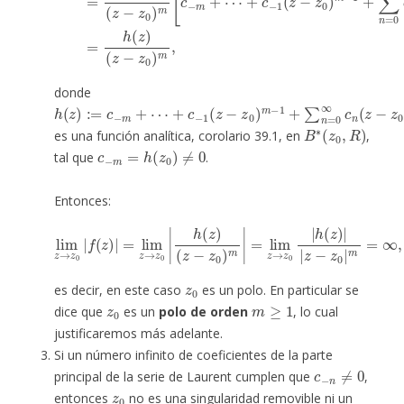
donde
h
+
(
c
z
−
)
:=
1
(
c
z
−
−
m
z
0
+
)
m
⋯
−
1
+
∑
n
=
0
∞
c
n
(
z
−
z
0
)
n
+
m
B
∗
(
z
0
,
R
)
es una función analítica, corolario 39.1, en
,
c
−
m
=
h
(
z
0
)
≠
0
tal que
.
Entonces:
(
z
−
z
0
lim
)
m
z
|
→
=
lim
z
0
|
z
f
→
(
z
)
z
|
0
=
|
lim
h
(
z
z
)
|
→
|
z
z
0
−
|
z
0
h
|
(
z
m
)
=
∞
,
z
0
es decir, en este caso
es un polo. En particular se
z
0
m
≥
1
dice que
es un
polo de orden
, lo cual
justificaremos más adelante.
Si un número infinito de coeficientes de la parte
c
−
n
≠
0
principal de la serie de Laurent cumplen que
,
z
0
entonces
no es una singularidad removible ni un