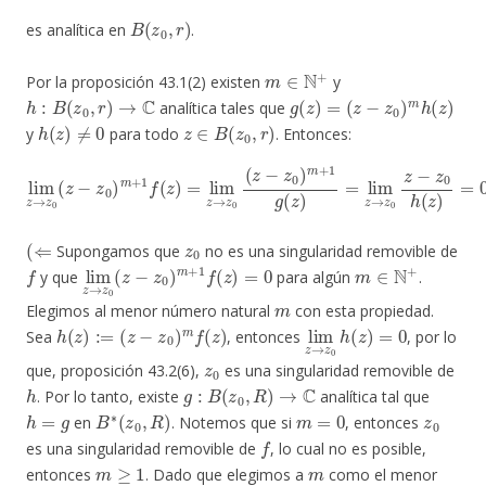
B
(
z
0
,
r
)
es analítica en
.
m
∈
N
+
Por la proposición 43.1(2) existen
y
h
:
B
(
z
0
,
r
)
→
C
g
(
z
)
=
(
z
−
z
0
)
m
h
(
z
)
analítica tales que
h
(
z
)
≠
0
z
∈
B
(
z
0
,
r
)
y
para todo
. Entonces:
lim
z
→
z
0
(
z
−
z
0
)
m
+
z
1
→
f
(
z
z
0
)
=
z
lim
−
z
0
z
h
→
(
z
z
)
=
0
0.
(
z
−
z
0
)
m
+
1
g
(
z
)
=
lim
(
⇐
z
0
Supongamos que
no es una singularidad removible de
f
lim
z
→
z
0
(
z
−
z
0
)
m
+
1
f
(
z
)
=
0
m
∈
N
+
y que
para algún
.
m
Elegimos al menor número natural
con esta propiedad.
h
(
z
)
:=
(
z
−
z
0
)
m
f
(
z
)
lim
z
→
z
0
h
(
z
)
=
0
Sea
, entonces
, por lo
z
0
que, proposición 43.2(6),
es una singularidad removible de
h
g
:
B
(
z
0
,
R
)
→
C
. Por lo tanto, existe
analítica tal que
h
=
g
B
∗
(
z
0
,
R
)
m
=
0
z
0
en
. Notemos que si
, entonces
f
es una singularidad removible de
, lo cual no es posible,
m
≥
1
m
entonces
. Dado que elegimos a
como el menor