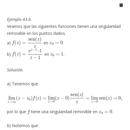
◼
Ejemplo 43.6.
Veamos que las siguientes funciones tienen una singularidad
removible en los puntos dados.
f
(
z
)
=
sen
(
z
)
z
z
0
=
0
a)
en
.
f
1
(
z
z
−
)
=
1
e
z
−
1
–
z
0
=
1
b)
en
.
Solución.
a) Tenemos que:
lim
z
→
z
0
(
z
−
z
0
)
f
(
z
)
=
lim
z
(
→
z
)
=
0
0
(
z
,
−
0
)
sen
(
z
)
z
=
lim
z
→
0
sen
f
z
0
=
0
por lo que
tiene una singularidad removible en
.
b) Notemos que: