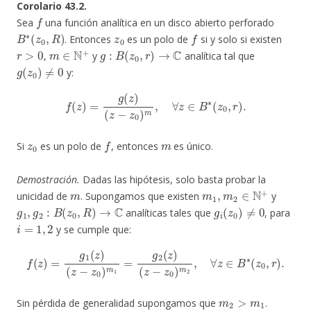
Corolario 43.2.
f
Sea
una función analítica en un disco abierto perforado
B
∗
(
z
0
,
R
)
z
0
f
. Entonces
es un polo de
si y solo si existen
r
>
0
m
∈
N
+
g
:
B
(
z
0
,
r
)
→
C
,
y
analítica tal que
g
(
z
0
)
≠
0
y:
f
(
z
)
=
g
(
z
)
(
z
−
z
0
)
m
,
∀
z
∈
B
∗
(
z
0
,
r
)
.
z
0
f
m
Si
es un polo de
, entonces
es único.
Demostración.
Dadas las hipótesis, solo basta probar la
m
m
1
,
m
2
∈
N
+
unicidad de
. Supongamos que existen
y
g
1
,
g
2
:
B
(
z
0
,
R
)
→
C
g
i
(
z
0
)
≠
0
analíticas tales que
, para
i
=
1
,
2
y se cumple que:
f
(
z
)
=
g
1
(
z
)
(
z
−
z
0
)
m
1
=
g
2
(
z
)
(
z
−
z
0
)
m
2
,
∀
z
∈
B
∗
(
z
0
,
r
)
.
m
2
>
m
1
Sin pérdida de generalidad supongamos que
.