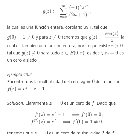
g
(
z
)
:=
∑
n
=
0
∞
(
−
1
)
n
z
2
n
(
2
n
+
1
)
!
,
la cual es una función entera, corolario 39.1, tal que
g
(
0
)
=
1
≠
0
z
≠
0
g
(
z
)
=
sen
(
z
)
z
y para
tenemos que
la
r
>
0
cual es también una función entera, por lo que existe
g
(
z
)
≠
0
z
∈
B
(
0
,
r
)
z
0
=
0
tal que
para todo
, es decir,
es
un cero aislado.
Ejemplo 43.2.
z
0
=
0
Encontremos la multiplicidad del cero
de la función
f
(
z
)
=
e
z
−
z
−
1
.
z
0
=
0
f
Solución.
Claramente
es un cero de
. Dado que:
f
′
(
z
)
=
e
z
−
1
⟹
f
′
(
0
)
=
0
,
f
(
2
)
(
z
)
=
e
z
⟹
f
′
(
0
)
=
1
≠
0
,
z
0
=
0
2
f
tenemos que
es un cero de multiplicidad
de
.