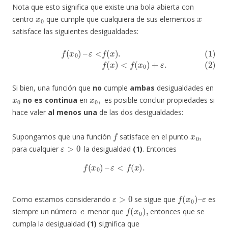
Nota que esto significa que existe una bola abierta con
x
0
x
centro
que cumple que cualquiera de sus elementos
satisface las siguientes desigualdades:
(1)
f
(
x
0
)
–
ε
<
f
(
x
)
.
(2)
f
(
x
)
<
f
(
x
0
)
+
ε
.
Si bien, una función que
no
cumple
ambas
desigualdades en
x
0
x
0
,
no
es continua
en
es posible concluir propiedades si
hace valer
al menos una
de las dos desigualdades:
f
x
0
,
Supongamos que una función
satisface en el punto
ε
>
0
para cualquier
la desigualdad
(1)
. Entonces
f
(
x
0
)
–
ε
<
f
(
x
)
.
ε
>
0
f
(
x
0
)
–
ε
Como estamos considerando
se sigue que
es
c
f
(
x
0
)
,
siempre un número
menor que
entonces que se
cumpla la desigualdad
(1)
significa que