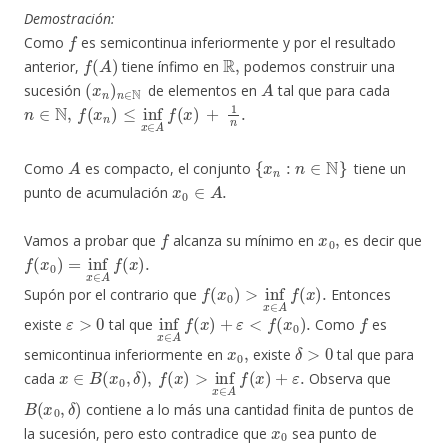
Demostración:
f
Como
es semicontinua inferiormente y por el resultado
f
(
A
)
R
,
anterior,
tiene ínfimo en
podemos construir una
(
x
n
)
n
∈
N
A
sucesión
de elementos en
tal que para cada
n
∈
N
,
f
(
x
n
)
≤
inf
x
∈
A
f
(
x
)
+
1
n
.
A
{
x
n
:
n
∈
N
}
Como
es compacto, el conjunto
tiene un
x
0
∈
A
.
punto de acumulación
f
x
0
,
Vamos a probar que
alcanza su mínimo en
es decir que
f
(
x
0
)
=
inf
x
∈
A
f
(
x
)
.
f
(
x
0
)
>
inf
x
∈
A
f
(
x
)
.
Supón por el contrario que
Entonces
ε
>
0
inf
x
∈
A
f
(
x
)
+
ε
<
f
(
x
0
)
.
f
existe
tal que
Como
es
x
0
,
δ
>
0
semicontinua inferiormente en
existe
tal que para
x
∈
B
(
x
0
,
δ
)
,
f
(
x
)
>
inf
x
∈
A
f
(
x
)
+
ε
.
cada
Observa que
B
(
x
0
,
δ
)
contiene a lo más una cantidad finita de puntos de
x
0
la sucesión, pero esto contradice que
sea punto de
{
x
n
:
n
∈
N
}