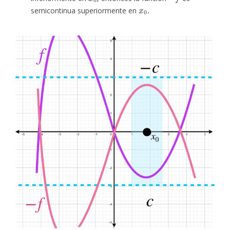
x
.
0
semicontinua superiormente en