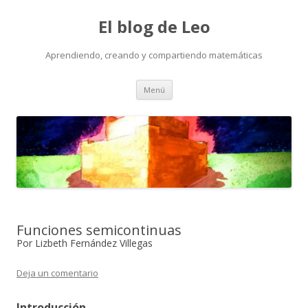
El blog de Leo
Aprendiendo, creando y compartiendo matemáticas
Saltar
Menú
al
contenido
Funciones semicontinuas
Por Lizbeth Fernández Villegas
Deja un comentario
Introducción