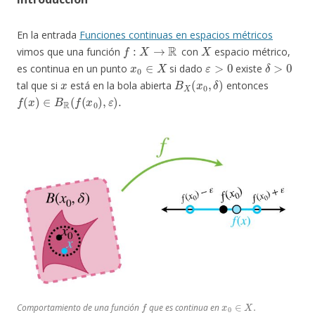
En la entrada
Funciones continuas en espacios métricos
f
:
X
→
R
X
vimos que una función
con
espacio métrico,
x
0
∈
X
ε
>
0
δ
>
0
es continua en un punto
si dado
existe
x
B
X
(
x
0
,
δ
)
tal que si
está en la bola abierta
entonces
f
(
x
)
∈
B
R
(
f
(
x
0
)
,
ε
)
.
f
x
0
∈
X
.
Comportamiento de una función
que es continua en