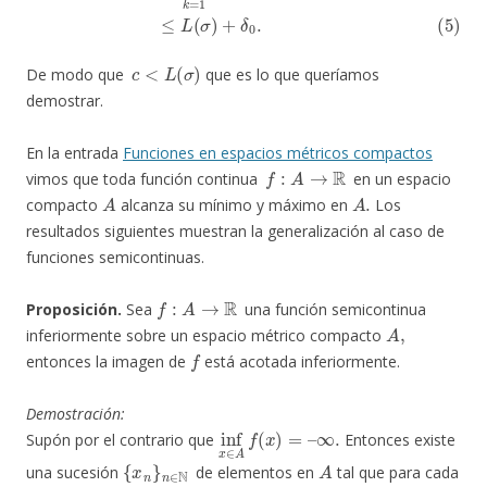
c
<
L
(
σ
)
De modo que
que es lo que queríamos
demostrar.
En la entrada
Funciones en espacios métricos compactos
f
:
A
→
R
vimos que toda función continua
en un espacio
A
A
.
compacto
alcanza su mínimo y máximo en
Los
resultados siguientes muestran la generalización al caso de
funciones semicontinuas.
f
:
A
→
R
Proposición.
Sea
una función semicontinua
A
,
inferiormente sobre un espacio métrico compacto
f
entonces la imagen de
está acotada inferiormente.
Demostración:
inf
∞
.
x
∈
A
f
(
x
)
=
–
Supón por el contrario que
Entonces existe
{
x
n
}
n
∈
N
A
una sucesión
de elementos en
tal que para cada
n
∈
N
,
f
(
x
n
)
<
−
n
.
A