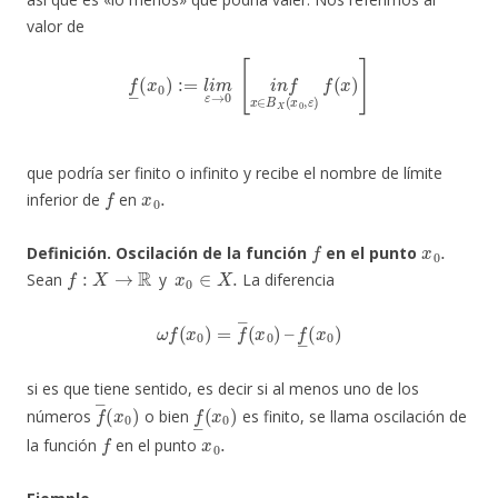
valor de
f
―
(
x
0
)
:=
l
i
m
ε
→
0
[
i
n
f
x
∈
B
X
(
x
0
,
ε
)
f
(
x
)
]
que podría ser finito o infinito y recibe el nombre de límite
f
x
0
.
inferior de
en
f
x
0
.
Definición. Oscilación de la función
en el punto
f
:
X
→
R
x
0
∈
X
.
Sean
y
La diferencia
ω
f
(
x
0
)
=
f
―
(
x
0
)
–
f
―
(
x
0
)
si es que tiene sentido, es decir si al menos uno de los
f
―
(
x
0
)
f
―
(
x
0
)
números
o bien
es finito, se llama oscilación de
f
x
0
.
la función
en el punto