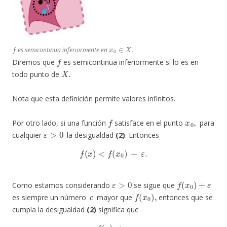
f
x
0
∈
X
.
es semicontinua inferiormente en
f
Diremos que
es semicontinua inferiormente si lo es en
X
.
todo punto de
Nota que esta definición permite valores infinitos.
f
x
0
,
Por otro lado, si una función
satisface en el punto
para
ε
>
0
cualquier
la desigualdad
(2)
. Entonces
f
(
x
)
<
f
(
x
0
)
+
ε
.
ε
>
0
f
(
x
0
)
+
ε
Como estamos considerando
se sigue que
c
f
(
x
0
)
,
es siempre un número
mayor que
entonces que se
cumpla la desigualdad
(2)
significa que
f
(
x
)
<
c
.