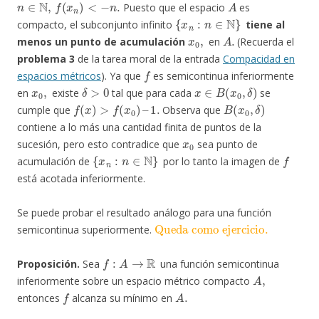
Puesto que el espacio
es
{
x
n
:
n
∈
N
}
compacto, el subconjunto infinito
tiene al
x
0
,
A
.
menos un punto de acumulación
en
(Recuerda el
problema 3
de la tarea moral de la entrada
Compaci
dad en
f
espacios métricos
). Ya que
es semicontinua inferiormente
x
0
,
δ
>
0
x
∈
B
(
x
0
,
δ
)
en
existe
tal que para cada
se
f
(
x
)
>
f
(
x
0
)
–
1.
B
(
x
0
,
δ
)
cumple que
Observa que
contiene a lo más una cantidad finita de puntos de la
x
0
sucesión, pero esto contradice que
sea punto de
{
x
n
:
n
∈
N
}
f
acumulación de
por lo tanto la imagen de
está acotada inferiormente.
Se puede probar el resultado análogo para una función
Queda como ejercicio.
semicontinua superiormente.
f
:
A
→
R
Proposición.
Sea
una función semicontinua
A
,
inferiormente sobre un espacio métrico compacto
f
A
.
entonces
alcanza su mínimo en