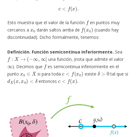
c
<
f
(
x
)
.
f
Esto muestra que el valor de la función
en puntos muy
x
0
f
(
x
0
)
cercanos a
darán saltos arriba de
(cuando hay
discontinuidad). Dicho formalmente, tenemos:
Definición. Función semicontinua inferiormente.
Sea
f
:
X
→
(
−
∞
,
∞
]
una función, (nota que admite el valor
∞
f
). Decimos que
es semicontinua inferiormente en el
x
0
∈
X
c
<
f
(
x
0
)
δ
>
0
punto
si para toda
existe
tal que si
d
X
(
x
,
x
0
)
<
δ
c
<
f
(
x
)
.
entonces