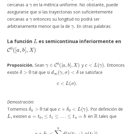
γ
cercanas a
en la métrica uniforme. No obstante, puede
asegurarse que si las trayectorias son suficientemente
γ
cercanas a
entonces su longitud no podrá ser
γ
.
arbitrariamente menor que la de
En otras palabras:
L
La función
es semicontinua inferiormente en
C
0
(
[
a
,
b
]
,
X
)
γ
∈
C
0
(
[
a
,
b
]
,
X
)
c
<
L
(
γ
)
.
Proposición.
Sean
y
Entonces
δ
>
0
d
∞
(
γ
,
σ
)
<
δ
existe
tal que si
se satisface
c
<
L
(
σ
)
.
Demostración:
δ
0
>
0
c
+
δ
0
<
L
(
γ
)
.
Tomemos
tal que
Por definición de
L
,
a
=
t
0
,
≤
t
1
≤
…
≤
t
n
=
b
R
existen
en
tales que
c
+
δ
0
<
∑
k
=
1
n
d
(
γ
(
t
k
−
1
)
,
γ
(
t
k
)
)
,