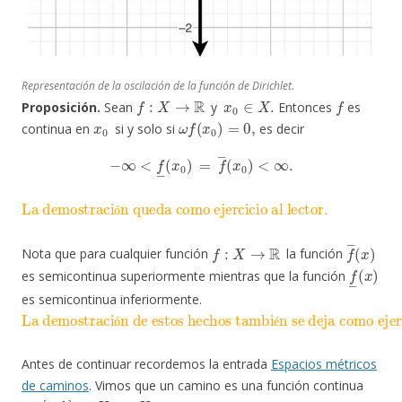
Representación de la oscilación de la función de Dirichlet.
f
:
X
→
R
x
0
∈
X
.
f
Proposición.
Sean
y
Entonces
es
x
0
ω
f
(
x
0
)
=
0
,
continua en
si y solo si
es decir
−
∞
<
f
―
(
x
0
)
=
f
―
(
x
0
)
<
∞
.
La demostración queda como ejercicio al lector.
ó
f
:
X
→
R
f
―
(
x
)
Nota que para cualquier función
la función
f
―
(
x
)
es semicontinua superiormente mientras que la función
es semicontinua inferiormente.
La demostración de estos hechos también se deja como ejercicio.
ó
é
Antes de continuar recordemos la entrada
Espacios métricos
de caminos
. Vimos que un camino es una función continua
γ
:
[
a
,
b
]
→
X
X