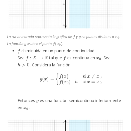
f
g
x
.
0
La curva morada representa la gráfica de
y
en puntos distintos a
g
f
(
x
0
)
La función
«sube» el punto
.
f
disminuida en un punto de continuidad.
f
:
X
→
R
f
x
.
0
Sea
tal que
es continua en
Sea
h
>
0.
Considera la función
g
(
x
)
=
{
f
(
x
)
si
x
≠
x
0
f
(
x
0
)
–
h
si
x
=
x
0
g
Entonces
es una función semicontinua inferiormente
x
.
0
en