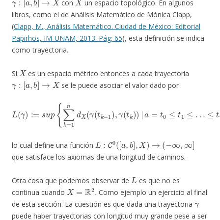
con
un espacio topológico. En algunos
libros, como el de Análisis Matemático de Mónica Clapp,
(
C
lapp, M., Análisis Matemático. Ciudad de México: Editorial
Papirhos, IM-UNAM, 2013. Pág: 65
), esta definición se indica
como trayectoria.
X
Si
es un espacio métrico entonces a cada trayectoria
γ
:
[
a
,
b
]
→
X
se le puede asociar el valor dado por
L
(
γ
)
:=
s
u
p
{
∑
k
=
1
n
≤
d
t
n
X
(
=
γ
b
(
t
,
k
n
−
∈
1
N
)
,
γ
}
(
t
k
)
)
|
a
=
t
0
≤
t
1
≤
…
L
:
C
0
(
[
a
,
b
]
,
X
)
→
(
−
∞
,
∞
]
lo cual define una función
que satisface los axiomas de una longitud de caminos.
L
Otra cosa que podemos observar de
es que no es
X
=
R
2
.
continua cuando
Como ejemplo un ejercicio al final
γ
de esta sección. La cuestión es que dada una trayectoria
puede haber trayectorias con longitud muy grande pese a ser