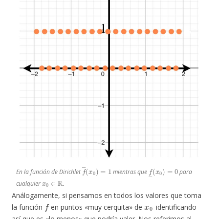
f
―
(
x
0
)
=
1
f
―
(
x
0
)
=
0
En la función de Dirichlet
mientras que
para
x
0
∈
R
.
cualquier
Análogamente, si pensamos en todos los valores que toma
f
x
0
la función
en puntos «muy cerquita» de
identificando
así que es «lo menos» que podría valer. Nos referimos al