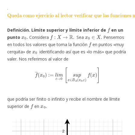
.
Queda como ejercicio al lector verificar que las funciones mencionadas son semicontinuas.
f
Definición. Límite superior y límite inferior de
en un
x
0
.
f
:
X
→
R
.
x
0
∈
X
.
punto
Considera
Sea
Pensemos
f
en todos los valores que toma la función
en puntos «muy
x
0
cerquita» de
identificando así que es «lo más» que podría
valer. Nos referimos al valor de
f
―
(
x
0
)
:=
l
i
m
ε
→
0
[
s
u
p
x
∈
B
X
(
x
0
,
ε
)
f
(
x
)
]
que podría ser finito o infinito y recibe el nombre de límite
f
x
0
.
superior de
en