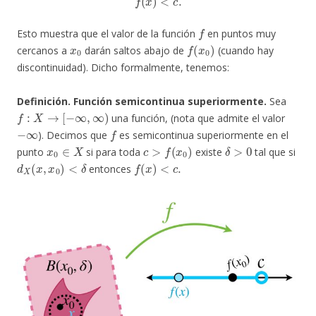
f
Esto muestra que el valor de la función
en puntos muy
x
0
f
(
x
0
)
cercanos a
darán saltos abajo de
(cuando hay
discontinuidad). Dicho formalmente, tenemos:
Definición. Función semicontinua superiormente.
Sea
f
:
X
→
[
−
∞
,
∞
)
una función, (nota que admite el valor
−
∞
f
). Decimos que
es semicontinua superiormente en el
x
0
∈
X
c
>
f
(
x
0
)
δ
>
0
punto
si para toda
existe
tal que si
d
X
(
x
,
x
0
)
<
δ
f
(
x
)
<
c
.
entonces