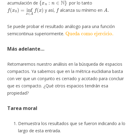
acumulación de
por lo tanto
f
(
x
0
)
=
inf
x
∈
A
f
(
x
)
f
A
.
y así,
alcanza su mínimo en
Se puede probar el resultado análogo para una función
Queda como ejercicio.
semicontinua superiormente.
Más adelante…
Retomaremos nuestro análisis en la búsqueda de espacios
compactos. Ya sabemos que en la métrica euclidiana basta
con ver que un conjunto es cerrado y acotado para concluir
que es compacto. ¿Qué otros espacios tendrán esa
propiedad?
Tarea moral
Demuestra los resultados que se fueron indicando a lo
largo de esta entrada.