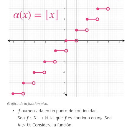
Gráfica de la función piso.
f
aumentada en un punto de continuidad.
f
:
X
→
R
f
x
.
0
Sea
tal que
es continua en
Sea
h
>
0.
Considera la función