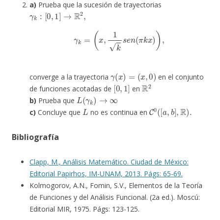
a)
Prueba que la sucesión de trayectorias
γ
k
:
[
0
,
1
]
→
R
2
,
γ
k
=
(
x
,
1
k
s
e
n
(
π
k
x
)
)
,
γ
(
x
)
=
(
x
,
0
)
converge a la trayectoria
en el conjunto
[
0
,
1
]
R
2
de funciones acotadas de
en
L
(
γ
k
)
→
∞
b)
Prueba que
L
C
0
(
[
a
,
b
]
,
R
)
.
c)
Concluye que
no es continua en
Bibliografía
Clapp, M., Análisis Matemático. Ciudad de México:
Editorial Papirhos, IM-UNAM, 2013. Págs: 65-69.
Kolmogorov, A.N., Fomin, S.V., Elementos de la Teoría
de Funciones y del Análisis Funcional. (2a ed.). Moscú:
Editorial MIR, 1975. Págs: 123-125.