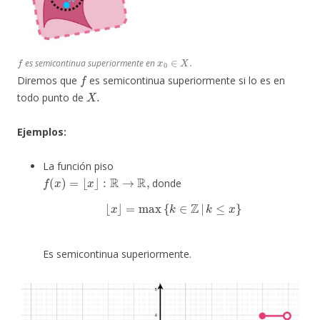
f
x
0
∈
X
.
es semicontinua superiormente en
f
Diremos que
es semicontinua superiormente si lo es en
X
.
todo punto de
Ejemplos:
La función piso
f
(
x
)
=
⌊
x
⌋
:
R
→
R
,
donde
⌊
x
⌋
=
max
{
k
∈
Z
|
k
≤
x
}
Es semicontinua superiormente.