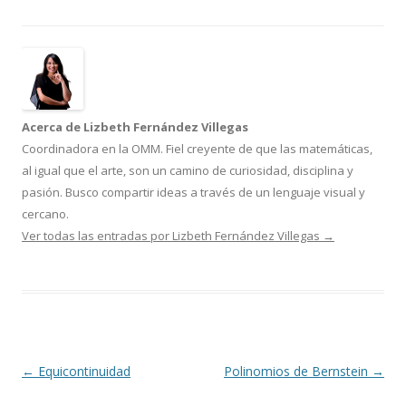
Acerca de Lizbeth Fernández Villegas
Coordinadora en la OMM. Fiel creyente de que las matemáticas,
al igual que el arte, son un camino de curiosidad, disciplina y
pasión. Busco compartir ideas a través de un lenguaje visual y
cercano.
Ver todas las entradas por Lizbeth Fernández Villegas
→
Navegación
←
Equicontinuidad
Polinomios de Bernstein
→
de