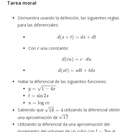
Tarea moral
Demuestra usando la definición, las siguientes reglas
para las diferenciales:
d
(
s
+
t
)
=
d
s
+
d
t
c
Con
una constante:
d
(
c
u
)
=
c
⋅
d
u
d
(
s
t
)
=
s
d
t
+
t
d
s
Hallar la diferencial de las siguientes funciones:
y
=
1
−
4
x
t
=
sin
2
s
u
=
log
c
v
16
=
4
Sabiendo que
utilizando la diferencial obtén
17
una aproximación de
.
Utilizando la diferencial da una aproximación del
l
=
3
m
incremento del volumen de un cubo con
al