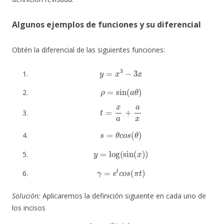
Algunos ejemplos de funciones y su diferencial
Obtén la diferencial de las siguientes funciones:
y
=
x
3
−
3
x
ρ
=
sin
(
a
θ
)
t
=
x
a
+
a
x
s
=
θ
c
o
s
(
θ
)
y
=
log
(
sin
(
x
)
)
γ
=
e
t
c
o
s
(
π
t
)
Solución:
Aplicaremos la definición siguiente en cada uno de
los incisos
d
y
=
f
′
(
x
)
d
x
.