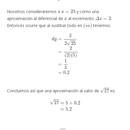
x
=
25
Nosotros consideraremos a
y como una
x
Δ
x
=
2
aproximación al diferencial de
al incremento
.
(
∗
∗
)
Entonces ocurre que al sustituir todo en
tenemos:
d
y
=
2
2
25
=
2
(
2
)
(
5
)
=
1
5
=
0.2
27
Concluimos así que una aproximación al valor de
es:
27
≈
5
+
0.2
≈
5.2
∴
27
≈
5.2