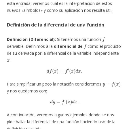
esta entrada, veremos cuál es la interpretación de estos
nuevos «símbolos» y cómo su aplicación nos resulta útil.
Definición de la diferencial de una función
f
Definición (Diferencial):
Si tenemos una función
f
derivable. Definimos a la
diferencial de
como el producto
de su derivada por la diferencial de la variable independiente
x
.
d
f
(
x
)
=
f
′
(
x
)
d
x
.
y
=
f
(
x
)
Para simplificar un poco la notación consideremos
y nos quedamos con:
d
y
=
f
′
(
x
)
d
x
.
A continuación, veremos algunos ejemplos donde se nos
pide hallar la diferencial de una función haciendo uso de la
definición revisada.