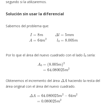
segundo si la utilizaremos.
Solución sin usar la diferencial
Sabemos del problema que:
I
=
8
m
Δ
l
=
5
m
m
A
=
64
m
2
l
0
=
8.005
m
l
0
Por lo que el área del nuevo cuadrado con el lado
sería:
A
0
=
(
8.005
m
)
2
=
64.080025
m
2
Δ
A
Obtenemos el incremento del área
haciendo la resta del
área original con el área del nuevo cuadrado.
Δ
A
=
64.080025
m
2
−
64
m
2
=
0.080025
m
2