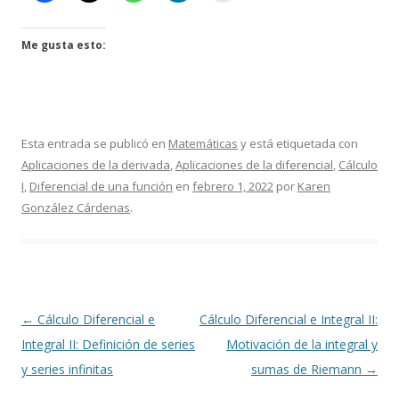
Me gusta esto:
Esta entrada se publicó en
Matemáticas
y está etiquetada con
Aplicaciones de la derivada
,
Aplicaciones de la diferencial
,
Cálculo
I
,
Diferencial de una función
en
febrero 1, 2022
por
Karen
González Cárdenas
.
Navegación
←
Cálculo Diferencial e
Cálculo Diferencial e Integral II:
de
Integral II: Definición de series
Motivación de la integral y
entradas
y series infinitas
sumas de Riemann
→