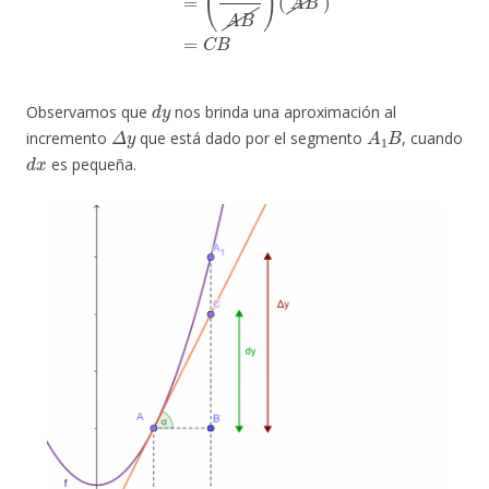
d
y
Observamos que
nos brinda una aproximación al
Δ
y
A
1
B
incremento
que está dado por el segmento
, cuando
d
x
es pequeña.