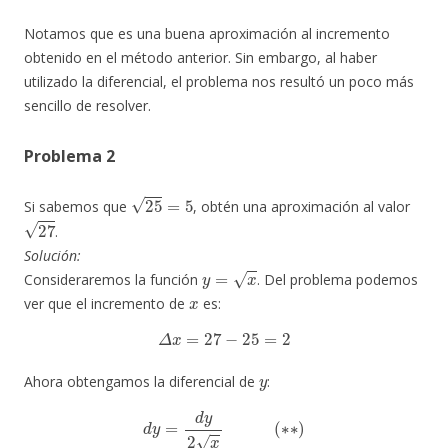
Notamos que es una buena aproximación al incremento
obtenido en el método anterior. Sin embargo, al haber
utilizado la diferencial, el problema nos resultó un poco más
sencillo de resolver.
Problema 2
25
=
5
Si sabemos que
, obtén una aproximación al valor
27
.
Solución:
y
=
x
Consideraremos la función
. Del problema podemos
x
ver que el incremento de
es:
Δ
x
=
27
−
25
=
2
y
Ahora obtengamos la diferencial de
:
d
y
=
d
y
2
x
(
∗
∗
)