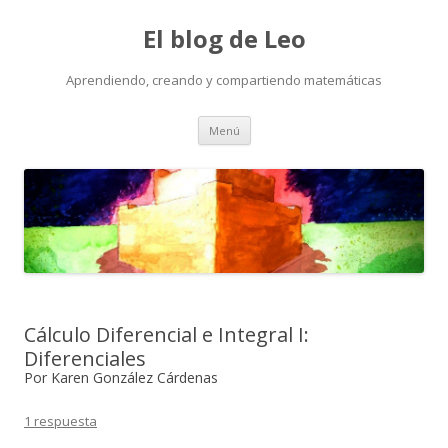
El blog de Leo
Aprendiendo, creando y compartiendo matemáticas
Saltar
Menú
al
contenido
Cálculo Diferencial e Integral I:
Diferenciales
Por Karen González Cárdenas
1 respuesta