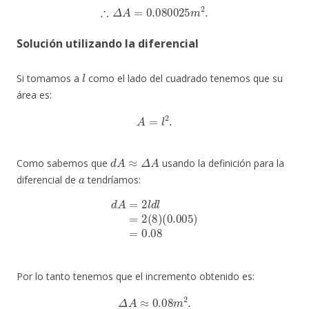
∴
Δ
A
=
0.080025
m
2
.
Solución utilizando la diferencial
l
Si tomamos a
como el lado del cuadrado tenemos que su
área es:
A
=
l
2
.
d
A
≈
Δ
A
Como sabemos que
usando la definición para la
a
diferencial de
tendríamos:
d
A
=
2
l
d
l
=
2
(
8
)
(
0.005
)
=
0.08
Por lo tanto tenemos que el incremento obtenido es:
Δ
A
≈
0.08
m
2
.