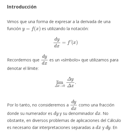
Introducción
Vimos que una forma de expresar a la derivada de una
y
=
f
(
x
)
función
es utilizando la notación:
d
y
d
x
=
f
′
(
x
)
d
y
d
x
Recordemos que
es un «símbolo» que utilizamos para
denotar el límite:
lim
Δ
x
→
0
Δ
y
Δ
x
.
d
y
d
x
Por lo tanto, no consideremos a
como una fracción
d
y
d
x
donde su numerador es
y su denominador
. No
obstante, en diversos problemas de aplicaciones del Cálculo
d
x
d
y
es necesario dar interpretaciones separadas a
y
. En