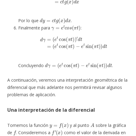
d
y
=
c
t
g
(
x
)
d
x
Por lo que
.
γ
=
e
t
c
o
s
(
π
t
)
Finalmente para
:
d
γ
=
(
e
t
cos
(
π
t
)
)
′
d
t
=
(
e
t
cos
(
π
t
)
−
e
t
sin
(
π
t
)
)
d
t
d
γ
=
(
e
t
cos
(
π
t
)
−
e
t
sin
(
π
t
)
)
d
t
Concluyendo
.
A continuación, veremos una interpretación geométrica de la
diferencial que más adelante nos permitirá revisar algunos
problemas de aplicación.
Una interpretación de la diferencial
y
=
f
(
x
)
A
Tomemos la función
y al punto
sobre la gráfica
f
f
′
(
x
)
de
. Consideremos a
como el valor de la derivada en