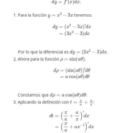
y
=
x
3
−
3
x
Para la función
tenemos:
d
y
=
(
x
3
−
3
x
)
′
d
x
=
(
3
x
2
−
3
)
d
x
d
y
=
(
3
x
2
−
3
)
d
x
Por lo que la diferencial es
.
ρ
=
sin
(
a
θ
)
Ahora para la función
:
d
ρ
=
(
sin
(
a
θ
)
)
′
d
θ
=
a
cos
(
a
θ
)
d
θ
d
ρ
=
a
cos
(
a
θ
)
d
θ
Concluimos que
.
t
=
x
a
+
a
x
Aplicando la definición con
:
d
t
=
(
x
a
+
a
x
)
′
d
x
=
(
x
(
1
a
a
+
−
a
a
x
x
−
2
1
)
)
d
′
d
x
x
=
(
1
a
−
a
x
−
2
)
d
x
=