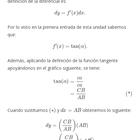
definición de la diferencial es:
d
y
=
f
′
(
x
)
d
x
.
Por lo visto en la primera entrada de esta unidad sabemos
que:
f
′
(
x
)
=
tan
(
α
)
.
Además, aplicando la definición de la función tangente
apoyándonos en el gráfico siguiente, se tiene:
tan
(
α
)
=
c
o
c
a
(*)
=
C
B
A
B
(
∗
)
d
x
=
A
B
Cuando sustituimos
y
obtenemos lo siguiente:
d
y
=
(
C
B
A
B
)
(
A
B
)
=
(
C
B
A
B
)
(
A
B
)
=
C
B