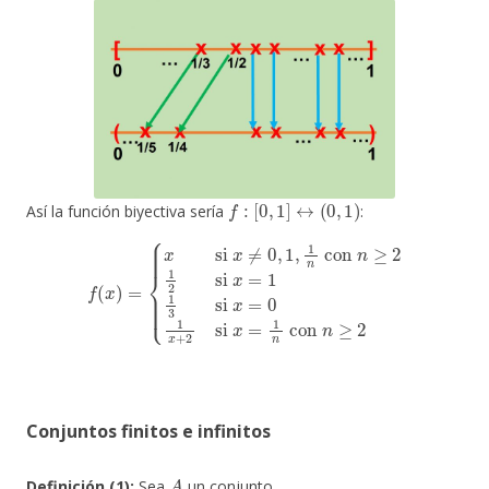
f
:
[
0
,
1
]
↔
(
0
,
1
)
Así la función biyectiva sería
:
{
x
si
x
≠
0
,
1
,
1
n
con
n
≥
2
1
con
2
f
si
(
x
n
)
x
=
≥
=
2
1
1
3
si
x
=
0
1
x
+
2
si
x
=
1
n
Conjuntos finitos e infinitos
A
Definición (1):
Sea
un conjunto.