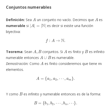
Conjuntos numerables
A
A
Definición:
Sea
un conjunto no vacío. Decimos que
es
|
A
|
=
|
N
|
numerable
si
es decir si existe una función
biyectiva:
f
:
A
→
N
.
A
,
B
A
B
Teorema:
Sean
conjuntos. Si
es finito y
es infinito
A
∪
B
numerable entonces
es numerable.
A
m
Demostración:
Como
es finito consideremos que tiene
elementos.
A
=
{
a
1
,
a
2
,
⋯
,
a
m
}
.
B
Y como
es infinito y numerable entonces es de la forma:
B
=
{
b
1
,
b
2
,
⋯
,
b
n
,
⋯
}
.