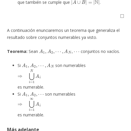
que también se cumple que
.
◻
A continuación enunciaremos un teorema que generaliza el
resultado sobre conjuntos numerables ya visto.
A
1
,
A
2
,
⋯
,
A
N
,
⋯
Teorema:
Sean
conjuntos no vacíos.
A
1
,
A
2
,
⋯
,
A
N
Si
son numerables
⇒
⋃
i
=
1
N
A
i
es numerable.
A
1
,
A
2
,
⋯
Si
son numerables
⇒
⋃
i
=
1
∞
A
i
es numerable.
Más adelante