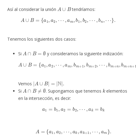
A
∪
B
Así al considerar la unión
tendríamos:
A
∪
B
=
{
a
1
,
a
2
,
⋯
,
a
m
,
b
1
,
b
2
,
⋯
,
b
n
,
⋯
}
.
Tenemos los siguientes dos casos:
A
∩
B
=
∅
Si
y consideramos la siguiente indización:
A
∪
B
=
⋯
{
a
,
1
b
,
m
a
2
+
,
n
⋯
,
b
,
a
m
m
+
,
n
b
+
m
1
+
,
⋯
1
,
}
b
.
m
+
2
,
|
A
∪
B
|
=
|
N
|
.
Vemos
A
∩
B
≠
∅
k
Si
. Supongamos que tenemos
elementos
en la intersección, es decir:
a
1
=
b
1
,
a
2
=
b
2
,
⋯
,
a
k
=
b
k
A
=
{
a
1
,
a
2
,
⋯
,
a
k
,
a
k
+
1
,
⋯
,
a
m
}
.