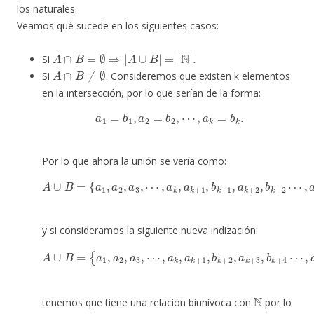
los naturales.
Veamos qué sucede en los siguientes casos:
A
∩
B
=
∅
⇒
|
A
∪
B
|
=
|
N
|
.
Si
A
∩
B
≠
∅
Si
. Consideremos que existen k elementos
en la intersección, por lo que serían de la forma:
a
1
=
b
1
,
a
2
=
b
2
,
⋯
,
a
k
=
b
k
.
Por lo que ahora la unión se vería como:
⋯
,
a
k
,
a
k
+
1
,
b
k
+
A
1
∪
,
a
B
k
=
+
{
2
a
,
1
b
,
k
a
+
2
2
,
a
⋯
3
,
,
a
k
+
n
,
b
k
+
n
,
⋯
}
y si consideramos la siguiente nueva indización:
⋯
,
a
k
,
a
k
+
(
2
A
1
n
∪
,
b
−
B
k
1
=
+
)
,
{
2
b
a
,
k
a
1
+
k
,
a
2
+
2
n
3
,
,
a
,
⋯
b
3
k
}
,
+
,
4
⋯
,
a
k
+
N
tenemos que tiene una relación biunívoca con
por lo
|
A
∪
B
|
=
|
N
|