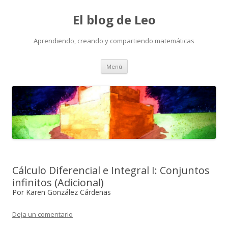
El blog de Leo
Aprendiendo, creando y compartiendo matemáticas
Saltar
Menú
al
contenido
Cálculo Diferencial e Integral I: Conjuntos
infinitos (Adicional)
Por Karen González Cárdenas
Deja un comentario