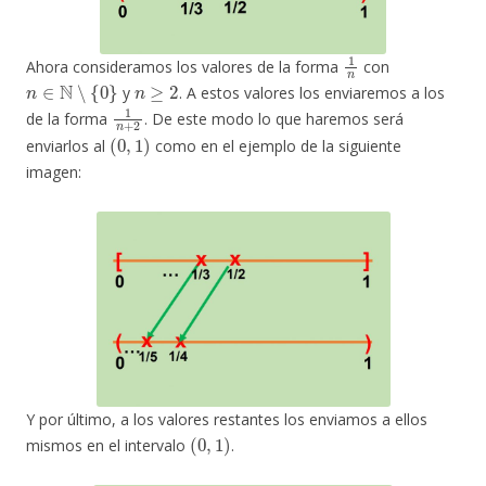
1
n
Ahora consideramos los valores de la forma
con
n
∈
N
∖
{
0
}
n
≥
2
y
. A estos valores los enviaremos a los
1
n
+
2
de la forma
. De este modo lo que haremos será
(
0
,
1
)
enviarlos al
como en el ejemplo de la siguiente
imagen:
Y por último, a los valores restantes los enviamos a ellos
(
0
,
1
)
mismos en el intervalo
.