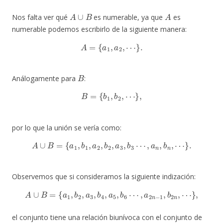
A
∪
B
A
Nos falta ver qué
es numerable, ya que
es
numerable podemos escribirlo de la siguiente manera:
A
=
{
a
1
,
a
2
,
⋯
}
.
B
Análogamente para
:
B
=
{
b
1
,
b
2
,
⋯
}
,
por lo que la unión se vería como:
A
∪
B
=
{
a
1
,
b
1
,
a
2
,
b
2
,
a
3
,
b
3
⋯
,
a
n
,
b
n
,
⋯
}
.
Observemos que si consideramos la siguiente indización:
A
∪
B
=
{
a
1
,
b
2
,
a
3
,
b
4
,
a
5
,
b
6
⋯
,
a
2
n
−
1
,
b
2
n
,
⋯
}
,
el conjunto tiene una relación biunívoca con el conjunto de