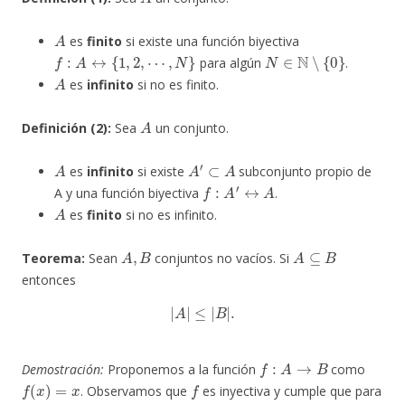
A
es
finito
si existe una función biyectiva
f
:
A
↔
{
1
,
2
,
⋯
,
N
}
N
∈
N
∖
{
0
}
para algún
.
A
es
infinito
si no es finito.
A
Definición (2):
Sea
un conjunto.
A
A
′
⊂
A
es
infinito
si existe
subconjunto propio de
f
:
A
′
↔
A
A y una función biyectiva
.
A
es
finito
si no es infinito.
A
,
B
A
⊆
B
Teorema:
Sean
conjuntos no vacíos. Si
entonces
|
A
|
≤
|
B
|
.
f
:
A
→
B
Demostración:
Proponemos a la función
como
f
(
x
)
=
x
f
. Observamos que
es inyectiva y cumple que para
x
∈
A
x
∈
B