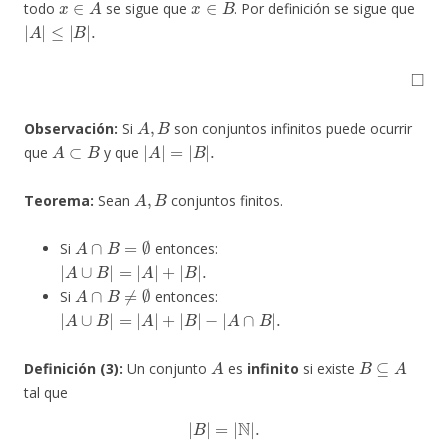
todo
se sigue que
. Por definición se sigue que
|
≤
A
|
B
|
|
.
◻
A
,
B
Observación:
Si
son conjuntos infinitos puede ocurrir
A
⊂
B
|
A
|
=
|
B
|
.
que
y que
A
,
B
Teorema:
Sean
conjuntos finitos.
A
∩
B
=
∅
Si
entonces:
|
A
∪
B
|
=
|
A
|
+
|
B
|
.
A
∩
B
≠
∅
Si
entonces:
|
A
∪
B
|
=
|
A
|
+
|
B
|
−
|
A
∩
B
|
.
A
B
⊆
A
Definición (3):
Un conjunto
es
infinito
si existe
tal que
|
B
|
=
|
N
|
.