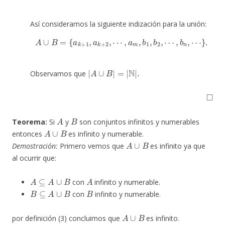
Así consideramos la siguiente indización para la unión:
A
∪
B
=
{
a
k
+
1
,
a
k
+
2
,
⋯
,
a
m
,
b
1
,
b
2
,
⋯
,
b
n
,
⋯
}
.
|
A
∪
B
|
=
|
N
|
.
Observamos que
◻
A
B
Teorema:
Si
y
son conjuntos infinitos y numerables
A
∪
B
entonces
es infinito y numerable.
A
∪
B
Demostración:
Primero vemos que
es infinito ya que
al ocurrir que:
A
⊆
A
∪
B
A
con
infinito y numerable.
B
⊆
A
∪
B
B
con
infinito y numerable.
A
∪
B
por definición (3) concluimos que
es infinito.