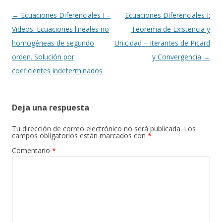
Navegación
←
Ecuaciones Diferenciales I –
Ecuaciones Diferenciales I:
de
Videos: Ecuaciones lineales no
Teorema de Existencia y
entradas
homogéneas de segundo
Unicidad – Iterantes de Picard
orden. Solución por
y Convergencia
→
coeficientes indeterminados
Deja una respuesta
Tu dirección de correo electrónico no será publicada.
Los
campos obligatorios están marcados con
*
Comentario
*