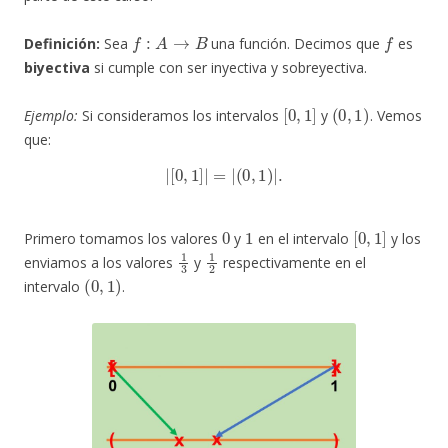
f
:
A
→
B
f
Definición:
Sea
una función. Decimos que
es
biyectiva
si cumple con ser inyectiva y sobreyectiva.
[
0
,
1
]
(
0
,
1
)
Ejemplo:
Si consideramos los intervalos
y
. Vemos
que:
|
[
0
,
1
]
|
=
|
(
0
,
1
)
|
.
0
1
[
0
,
1
]
Primero tomamos los valores
y
en el intervalo
y los
1
3
1
2
enviamos a los valores
y
respectivamente en el
(
0
,
1
)
intervalo
.