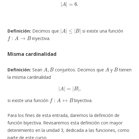
|
A
|
=
6.
|
≤
A
|
B
|
|
Definición:
Decimos que
si existe una función
f
:
A
→
B
inyectiva.
Misma cardinalidad
A
,
B
A
B
Definición:
Sean
conjuntos. Decimos que
y
tienen
la misma cardinalidad
|
A
|
=
|
B
|
,
f
:
A
↔
B
si existe una función
biyectiva.
Para los fines de esta entrada, daremos la definición de
función biyectiva. Revisaremos esta definición con mayor
detenimiento en la unidad 3, dedicada a las funciones, como
parte de este curso.