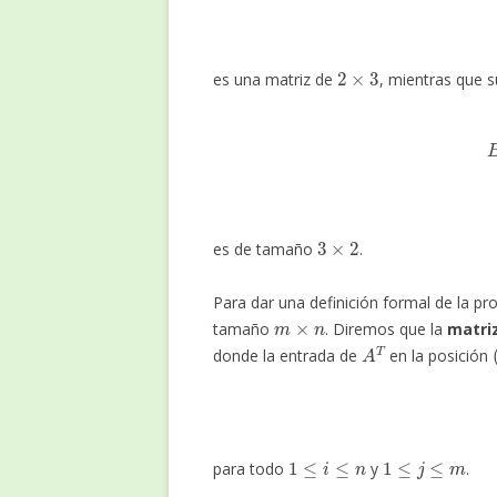
2
×
3
es una matriz de
, mientras que s
3
×
2
es de tamaño
.
Para dar una definición formal de la p
m
×
n
tamaño
. Diremos que la
matri
A
T
donde la entrada de
en la posición
1
≤
i
≤
n
1
≤
j
≤
m
para todo
y
.