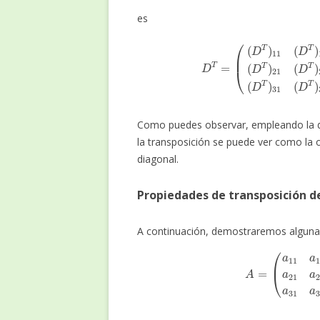
es
D
T
=
(
(
D
T
)
11
(
D
T
(
)
d
12
11
(
D
d
T
21
)
13
d
3
(
Como puedes observar, empleando la de
la transposición se puede ver como la 
diagonal.
Propiedades de transposición d
A continuación, demostraremos alguna
A
=
(
a
11
a
12
a
21
a