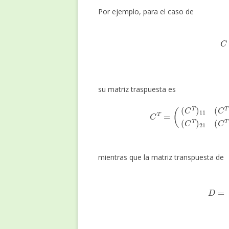
Por ejemplo, para el caso de
C
=
(
c
1
su matriz traspuesta es
C
T
=
(
(
C
T
)
11
(
C
T
)
12
(
C
T
)
13
(
C
mientras que la matriz transpuesta de
D
=
(
d
11
d
12