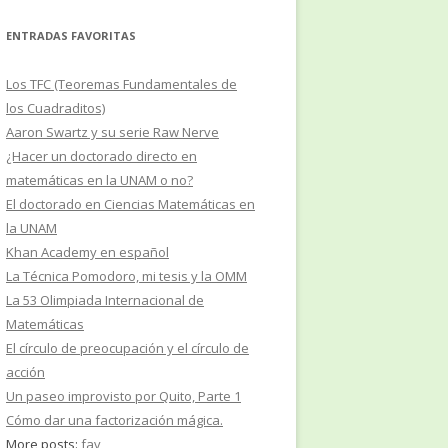
ENTRADAS FAVORITAS
Los TFC (Teoremas Fundamentales de
los Cuadraditos)
Aaron Swartz y su serie Raw Nerve
¿Hacer un doctorado directo en
matemáticas en la UNAM o no?
El doctorado en Ciencias Matemáticas en
la UNAM
Khan Academy en español
La Técnica Pomodoro, mi tesis y la OMM
La 53 Olimpiada Internacional de
Matemáticas
El círculo de preocupación y el círculo de
acción
Un paseo improvisto por Quito, Parte 1
Cómo dar una factorización mágica.
More posts:
fav