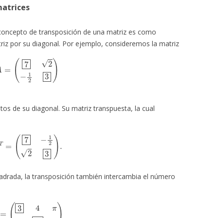
matrices
concepto de transposición de una matriz es como
triz por su diagonal. Por ejemplo, consideremos la matriz
A
=
(
7
2
−
1
2
3
)
os de su diagonal. Su matriz transpuesta, la cual
A
T
=
(
7
−
1
2
2
3
)
.
adrada, la transposición también intercambia el número
B
=
(
3
4
π
0
-1
6
)