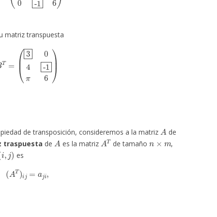
u matriz transpuesta
B
T
=
(
3
0
4
-1
π
6
)
A
ropiedad de transposición, consideremos a la matriz
de
A
A
T
n
×
m
z traspuesta
de
es la matriz
de tamaño
,
(
i
,
j
)
es
(
A
T
)
i
j
=
a
j
i
,