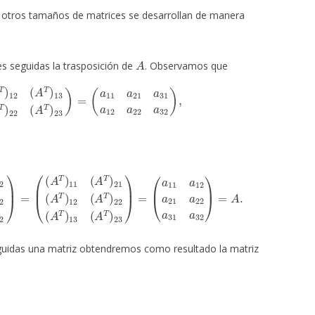
 otros tamaños de matrices se desarrollan de manera
A
s seguidas la trasposición de
. Observamos que
)
11
(
A
T
)
22
(
A
T
)
23
)
=
(
a
11
a
21
a
31
a
12
a
22
a
32
)
,
2
(
A
(
(
T
A
)
T
13
)
T
(
)
A
21
T
)
(
23
(
A
T
)
=
)
T
(
a
)
11
22
a
(
(
12
A
T
a
)
T
21
)
31
a
22
(
(
A
a
T
31
)
T
a
)
32
32
)
)
=
=
A
.
eguidas una matriz obtendremos como resultado la matriz