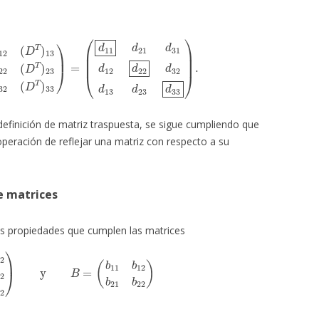
1
D
T
d
)
12
21
d
(
D
22
T
)
d
22
32
(
D
d
T
13
)
23
d
23
(
D
d
T
33
)
31
)
.
(
D
T
)
32
(
D
T
)
33
)
=
finición de matriz traspuesta, se sigue cumpliendo que
operación de reflejar una matriz con respecto a su
e matrices
s propiedades que cumplen las matrices
22
a
31
a
32
)
y
B
=
(
b
11
b
12
b
21
b
22
)