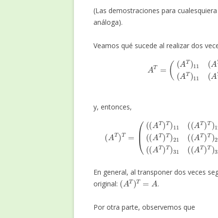
(Las demostraciones para cualesquiera
análoga).
Veamos qué sucede al realizar dos vece
A
T
=
(
(
A
T
)
11
(
A
T
)
12
(
A
T
)
13
(
A
T
y, entonces,
(
(
A
(
T
A
)
T
11
)
T
(
=
A
(
T
(
(
)
A
21
T
)
(
T
A
)
T
11
)
12
(
(
A
(
A
T
T
)
T
)
22
)
1
En general, al transponer dos veces s
(
A
T
)
T
=
A
original:
.
Por otra parte, observemos que