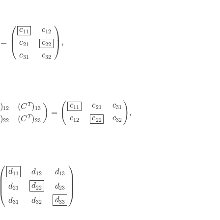
1
c
12
c
21
c
22
c
31
c
32
)
,
T
)
21
(
C
T
)
22
(
C
T
)
23
)
=
(
c
11
c
21
c
31
c
12
c
22
c
32
)
,
d
13
d
21
d
22
d
23
d
31
d
32
d
33
)