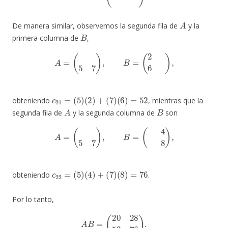
A
De manera similar, observemos la segunda fila de
y la
B
primera columna de
,
A
=
(
1
3
5
7
)
,
B
=
(
2
4
6
8
)
,
c
21
=
(
5
)
(
2
)
+
(
7
)
(
6
)
=
52
obteniendo
, mientras que la
A
B
segunda fila de
y la segunda columna de
son
A
=
(
1
3
5
7
)
,
B
=
(
2
4
6
8
)
,
c
22
=
(
5
)
(
4
)
+
(
7
)
(
8
)
=
76
obteniendo
.
Por lo tanto,
A
B
=
(
20
28
52
76
)
.