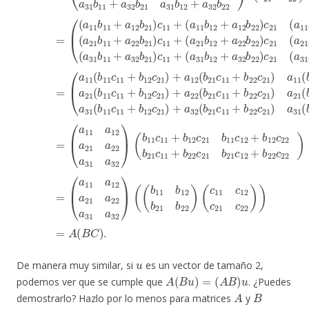
u
De manera muy similar, si
es un vector de tamaño 2,
A
(
B
u
)
=
(
A
B
)
u
podemos ver que se cumple que
. ¿Puedes
A
B
demostrarlo? Hazlo por lo menos para matrices
y
2
×
2