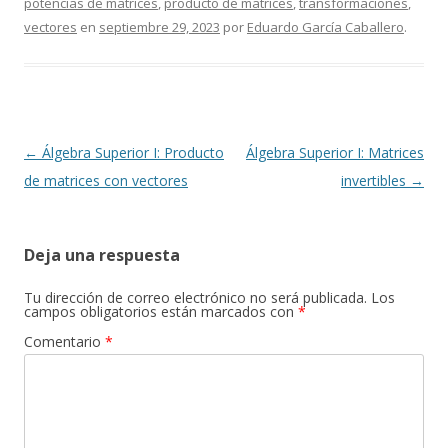
potencias de matrices
,
producto de matrices
,
transformaciones
,
vectores
en
septiembre 29, 2023
por
Eduardo García Caballero
.
Navegación
←
Álgebra Superior I: Producto
Álgebra Superior I: Matrices
de
de matrices con vectores
invertibles
→
entradas
Deja una respuesta
Tu dirección de correo electrónico no será publicada.
Los
campos obligatorios están marcados con
*
Comentario
*