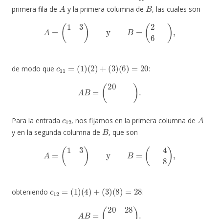
A
B
primera fila de
y la primera columna de
, las cuales son
A
=
(
1
3
5
7
)
y
B
=
(
2
4
6
8
)
,
c
11
=
(
1
)
(
2
)
+
(
3
)
(
6
)
=
20
de modo que
:
A
B
=
(
20
28
52
76
)
.
c
12
A
Para la entrada
, nos fijamos en la primera columna de
B
y en la segunda columna de
, que son
A
=
(
1
3
5
7
)
y
B
=
(
2
4
6
8
)
,
c
12
=
(
1
)
(
4
)
+
(
3
)
(
8
)
=
28
obteniendo
:
A
B
=
(
20
28
52
76
)
.