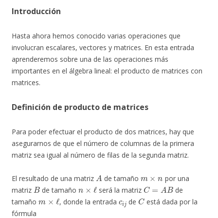
Introducción
Hasta ahora hemos conocido varias operaciones que
involucran escalares, vectores y matrices. En esta entrada
aprenderemos sobre una de las operaciones más
importantes en el álgebra lineal: el producto de matrices con
matrices.
Definición de producto de matrices
Para poder efectuar el producto de dos matrices, hay que
asegurarnos de que el número de columnas de la primera
matriz sea igual al número de filas de la segunda matriz.
A
m
×
n
El resultado de una matriz
de tamaño
por una
B
n
×
ℓ
C
=
A
B
matriz
de tamaño
será la matriz
de
m
×
ℓ
c
i
j
C
tamaño
, donde la entrada
de
está dada por la
fórmula