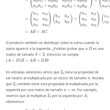
El producto también se distribuye sobre la suma cuando la
D
suma aparece a la izquierda. ¿Podrías probar que si
es una
3
×
2
matriz de tamaño
, entonces se cumple
(
A
+
D
)
B
=
A
B
+
D
B
?
I
n
En entradas anteriores vimos que
tiene la propiedad de
n
ser neutro al multiplicarla por un vector de tamaño
. Resulta
I
n
que
también tiene esta propiedad al multiplicarla por la
n
×
m
izquierda por una matriz de tamaño
. Por ejemplo,
I
3
A
veamos que al multiplicar
por la izquierda por
,
obtenemos
a
(
1
31
a
11
0
I
3
a
A
+
12
0
=
+
a
(
+
1
1
21
1
a
0
a
32
0
+
22
0
0
)
1
=
a
+
0
(
31
0
a
0
a
11
0
1
32
1
a
a
)
12
(
0
12
a
a
11
+
11
a
0
21
a
a
+
12
22
0
a
a
22
a
+
21
21
0
a
a
+
31
a
32
1
22
a
a
0
31
32
a
a
31
11
0
)
=
a
a
A
+
12
32
.
1
a
+
)
21
=
0
a
+
22
0