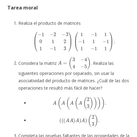
Tarea moral
Realiza el producto de matrices
(
−
1
−
2
−
3
0
1
2
1
−
1
3
)
(
1
−
1
1
−
1
1
−
1
1
−
1
1
)
.
A
=
(
3
−
4
4
−
5
)
Considera la matriz
. Realiza las
siguientes operaciones por separado, sin usar la
asociatividad del producto de matrices. ¿Cuál de las dos
operaciones te resultó más fácil de hacer?
A
(
A
(
A
(
A
(
2
3
)
)
)
)
.
(
(
(
A
A
)
A
)
A
)
(
2
3
)
.
Completa las pruebas faltantes de las propiedades de la