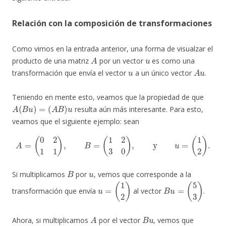
Relación con la composición de transformaciones
Como vimos en la entrada anterior, una forma de visualzar el
A
u
producto de una matriz
por un vector
es como una
u
A
u
transformación que envía el vector
a un único vector
.
Teniendo en mente esto, veamos que la propiedad de que
A
(
B
u
)
=
(
A
B
)
u
resulta aún más interesante. Para esto,
veamos que el siguiente ejemplo: sean
A
=
(
0
2
1
1
)
,
B
=
(
1
2
3
0
)
,
y
u
=
(
1
2
)
.
B
u
Si multiplicamos
por
, vemos que corresponde a la
u
=
(
1
2
)
B
u
=
(
5
3
)
transformación que envía
al vector
.
A
B
u
Ahora, si multiplicamos
por el vector
, vemos que