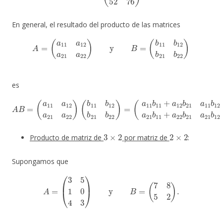
En general, el resultado del producto de las matrices
A
=
(
a
11
a
12
a
21
a
22
)
y
B
=
(
b
11
b
12
b
21
b
22
)
es
(
a
11
b
A
11
B
=
+
(
a
a
12
11
b
a
21
12
21
a
a
a
21
11
21
b
b
a
12
12
22
+
+
)
a
(
a
b
22
12
11
b
b
b
22
22
12
)
.
a
b
21
21
b
b
11
22
+
)
=
a
22
b
3
×
2
2
×
2
Producto de matriz de
por matriz de
:
Supongamos que
A
=
(
3
5
1
0
4
3
)
y
B
=
(
7
8
5
2
)
.