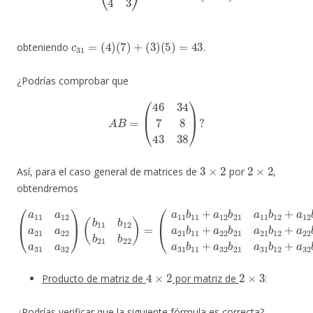
c
31
=
(
4
)
(
7
)
+
(
3
)
(
5
)
=
43
obteniendo
.
¿Podrías comprobar que
A
B
=
(
46
34
7
8
43
38
)
?
3
×
2
2
×
2
Así, para el caso general de matrices de
por
,
obtendremos
21
(
a
a
11
21
(
a
b
b
11
11
12
a
+
+
12
a
a
12
22
a
21
b
b
21
22
a
22
a
a
11
31
a
31
b
b
12
11
a
22
32
)
+
+
.
a
a
)
12
(
32
b
11
b
b
22
21
b
12
a
a
21
31
b
21
b
b
11
12
b
22
+
+
a
a
)
22
=
32
b
b
4
×
2
2
×
3
Producto de matriz de
por matriz de
:
¿Podrías verificar que la siguiente fórmula es correcta?