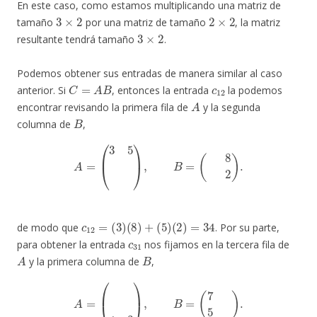
En este caso, como estamos multiplicando una matriz de
3
×
2
2
×
2
tamaño
por una matriz de tamaño
, la matriz
3
×
2
resultante tendrá tamaño
.
Podemos obtener sus entradas de manera similar al caso
C
=
A
B
c
12
anterior. Si
, entonces la entrada
la podemos
A
encontrar revisando la primera fila de
y la segunda
B
columna de
,
A
=
(
3
5
1
0
4
3
)
,
B
=
(
7
8
5
2
)
.
c
12
=
(
3
)
(
8
)
+
(
5
)
(
2
)
=
34
de modo que
. Por su parte,
c
31
para obtener la entrada
nos fijamos en la tercera fila de
A
B
y la primera columna de
,
A
=
(
3
5
1
0
4
3
)
,
B
=
(
7
8
5
2
)
.