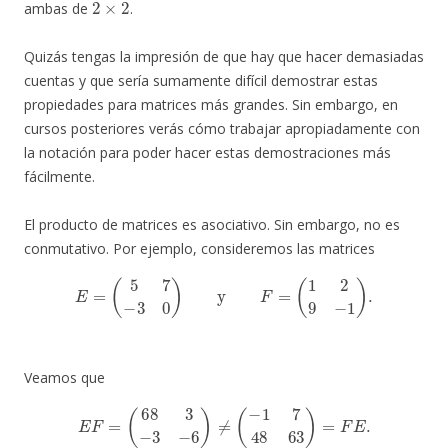
ambas de
.
Quizás tengas la impresión de que hay que hacer demasiadas
cuentas y que sería sumamente difícil demostrar estas
propiedades para matrices más grandes. Sin embargo, en
cursos posteriores verás cómo trabajar apropiadamente con
la notación para poder hacer estas demostraciones más
fácilmente.
El producto de matrices es asociativo. Sin embargo, no es
conmutativo. Por ejemplo, consideremos las matrices
E
=
(
5
7
−
3
0
)
y
F
=
(
1
2
9
−
1
)
.
Veamos que
E
F
=
(
68
3
−
3
−
6
)
≠
(
−
1
7
48
63
)
=
F
E
.