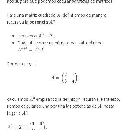
nos sugiere que podemos cacular
potencias
de matrices.
A
Para una matriz cuadrada
, definiremos de manera
A
n
recursiva la
potencia
:
A
0
=
I
Definimos
.
A
n
n
Dada
, con
un número natural, definimos
A
n
+
1
=
A
n
A
.
Por ejemplo, si
A
=
(
2
1
3
4
)
,
A
3
calculemos
empleando la definición recursiva. Para esto,
A
iremos calculando una por una las potencias de
, hasta
A
3
llegar a
:
(
(
(
2
1
7
1
)
6
(
3
4
18
4
)
(
)
3
19
A
,
A
)
(
(
0
19
2
2
)
=
(
=
)
2
+
I
)
A
=
(
1
(
3
4
(
1
3
1
)
)
A
(
4
(
0
18
3
=
)
0
=
)
(
(
1
)
2
(
3
(
(
)
1
1
7
)
,
A
(
)
3
)
1
+
(
1
4
2
)
(
+
=
19
)
)
(
+
(
A
2
4
(
0
)
1
6
)
(
(
A
4
3
)
4
(
)
4
=
3
)
)
)
=
)
(
)
=
=
1
(
(
7
(
32
(
0
7
(
)
2
0
(
6
1
31
)
1
18
(
)
2
)
+
(
93
)
2
(
19
+
6
1
(
)
94
1
3
(
)
4
,
)
4
A
(
)
)
3
)
(
3
.
=
18
)
=
(
2
A
)
)
(
2
(
2
1
A
)
)
+
+
=