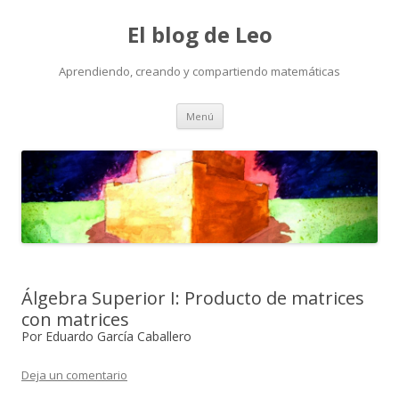
El blog de Leo
Aprendiendo, creando y compartiendo matemáticas
Saltar
Menú
al
contenido
Álgebra Superior I: Producto de matrices
con matrices
Por Eduardo García Caballero
Deja un comentario