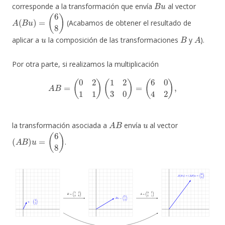
B
u
corresponde a la transformación que envía
al vector
A
(
B
u
)
=
(
6
8
)
(Acabamos de obtener el resultado de
u
B
A
aplicar a
la composición de las transformaciones
y
).
Por otra parte, si realizamos la multiplicación
A
B
=
(
0
2
1
1
)
(
1
2
3
0
)
=
(
6
0
4
2
)
,
A
B
u
la transformación asociada a
envía
al vector
(
A
B
)
u
=
(
6
8
)
.