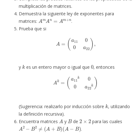
multiplicación de matrices.
Demuestra la siguiente ley de exponentes para
A
m
A
n
=
A
m
+
n
matrices:
.
Prueba que si
A
=
(
a
11
0
0
a
22
)
,
k
0
y
es un entero mayor o igual que
, entonces
A
k
=
(
a
11
k
0
0
a
22
k
)
k
(Sugerencia: realizarlo por inducción sobre
, utilizando
la definición recursiva).
A
B
2
×
2
Encuentra matrices
y
de
para las cuales
A
2
−
B
2
≠
(
A
+
B
)
(
A
−
B
)
.