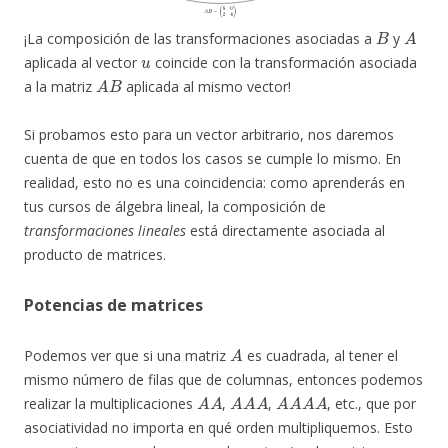
B
A
¡La composición de las transformaciones asociadas a
y
u
aplicada al vector
coincide con la transformación asociada
A
B
a la matriz
aplicada al mismo vector!
Si probamos esto para un vector arbitrario, nos daremos
cuenta de que en todos los casos se cumple lo mismo. En
realidad, esto no es una coincidencia: como aprenderás en
tus cursos de álgebra lineal, la composición de
transformaciones lineales
está directamente asociada al
producto de matrices.
Potencias de matrices
A
Podemos ver que si una matriz
es cuadrada, al tener el
mismo número de filas que de columnas, entonces podemos
A
A
A
A
A
A
A
A
A
realizar la multiplicaciones
,
,
, etc., que por
asociatividad no importa en qué orden multipliquemos. Esto