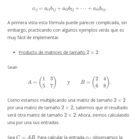
c
i
j
=
a
i
1
b
1
j
+
a
i
2
b
2
j
+
⋯
+
a
i
n
b
n
j
.
A primera vista esta fórmula puede parecer complicada, sin
embargo, practicando con algunos ejemplos verás que es
muy fácil de implementar.
2
×
2
Producto de matrices de tamaño
:
Sean
A
=
(
1
3
5
7
)
y
B
=
(
2
4
6
8
)
.
2
×
2
Como estamos multiplicando una matriz de tamaño
2
×
2
por una matriz de tamaño
, sabemos que el resultado
2
×
2
será otra matriz de tamaño
. Ahora, iremos calculando
una por una sus entradas.
C
=
A
B
c
11
Sea
. Para calcular la entrada
observamos la