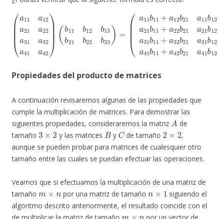
23
23
23
(
a
a
a
a
11
21
31
41
b
b
b
b
11
11
11
11
+
+
+
+
(
a
a
a
a
a
11
12
22
32
42
(
b
a
b
11
b
b
b
12
21
21
21
21
b
a
a
12
a
a
a
21
11
21
31
41
b
a
b
b
b
b
13
22
12
12
12
12
23
b
a
)
+
+
+
+
.
21
31
a
a
a
a
12
22
32
42
b
a
22
32
b
b
b
b
22
22
22
22
b
a
23
41
a
a
a
a
11
21
31
41
)
a
=
42
b
b
b
b
13
13
13
13
)
+
+
+
+
a
a
a
a
12
22
32
42
b
b
b
b
Propiedades del producto de matrices
A continuación revisaremos algunas de las propiedades que
cumple la multiplicación de matrices. Para demostrar las
A
siguientes propiedades, consideraremos la matriz
de
3
×
2
B
C
2
×
2
tamaño
y las matrices
y
de tamaño
,
aunque se pueden probar para matrices de cualesquier otro
tamaño entre las cuales se puedan efectuar las operaciones.
Veamos que si efectuamos la multiplicación de una matriz de
m
×
n
n
×
1
tamaño
por una matriz de tamaño
siguiendo el
algoritmo descrito anteriormente, el resultado coincide con el
m
×
n
de multiplicar la matriz de tamaño
por un vector de