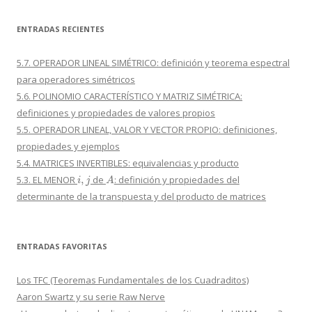
ENTRADAS RECIENTES
5.7. OPERADOR LINEAL SIMÉTRICO: definición y teorema espectral
para operadores simétricos
5.6. POLINOMIO CARACTERÍSTICO Y MATRIZ SIMÉTRICA:
definiciones y propiedades de valores propios
5.5. OPERADOR LINEAL, VALOR Y VECTOR PROPIO: definiciones,
propiedades y ejemplos
5.4. MATRICES INVERTIBLES: equivalencias y producto
i
,
j
A
5.3. EL MENOR
de
: definición y propiedades del
determinante de la transpuesta y del producto de matrices
ENTRADAS FAVORITAS
Los TFC (Teoremas Fundamentales de los Cuadraditos)
Aaron Swartz y su serie Raw Nerve