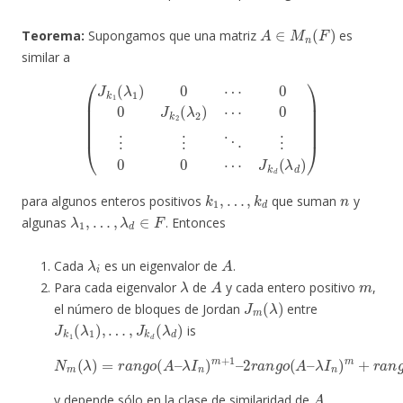
A
∈
M
n
(
F
)
Teorema:
Supongamos que una matriz
es
similar a
(
J
k
1
(
λ
1
)
0
⋯
0
0
J
k
2
(
λ
2
)
⋯
0
⋮
⋮
⋱
⋮
0
0
⋯
J
k
d
(
λ
d
)
)
k
1
,
…
,
k
d
n
para algunos enteros positivos
que suman
y
λ
1
,
…
,
λ
d
∈
F
algunas
. Entonces
λ
i
A
Cada
es un eigenvalor de
.
λ
A
m
Para cada eigenvalor
de
y cada entero positivo
,
J
m
(
λ
)
el número de bloques de Jordan
entre
J
k
1
(
λ
1
)
,
…
,
J
k
d
(
λ
d
)
is
N
m
(
λ
)
λ
=
I
r
n
a
)
n
m
g
+
o
r
(
a
A
n
–
g
λ
I
o
n
(
)
A
m
–
λ
+
I
1
n
–
)
m
2
r
−
a
1
n
g
o
(
A
–
A
y depende sólo en la clase de similaridad de
.