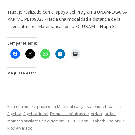
Trabajo realizado con el apoyo del Programa UNAM-DGAPA-
PAPIME PE109323 «Hacia una modalidad a distancia de la
Licenciatura en Matemáticas de la FC-UNAM – Etapa 3»
Comparte esto:
Me gusta esto:
Esta entrada se publicó en
Matemáticas
y está etiquetada con
álgebra
,
álgebra lineal
,
Formas canónicas de Jordan
,
Jordan
,
matrices similares
en
diciembre 10, 2021
por
Elizabeth Chalnique
Ríos Alvarado
.