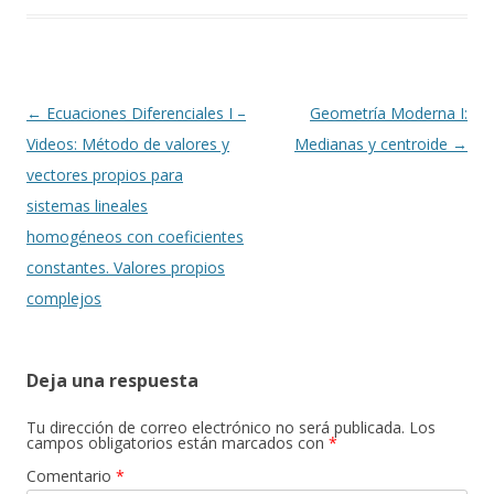
Navegación
←
Ecuaciones Diferenciales I –
Geometría Moderna I:
de
Videos: Método de valores y
Medianas y centroide
→
entradas
vectores propios para
sistemas lineales
homogéneos con coeficientes
constantes. Valores propios
complejos
Deja una respuesta
Tu dirección de correo electrónico no será publicada.
Los
campos obligatorios están marcados con
*
Comentario
*