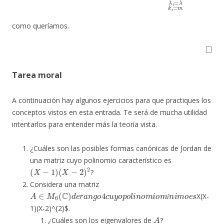
como queríamos.
◻
Tarea moral
A continuación hay algunos ejercicios para que practiques los
conceptos vistos en esta entrada. Te será de mucha utilidad
intentarlos para entender más la teoría vista.
¿Cuáles son las posibles formas canónicas de Jordan de
una matriz cuyo polinomio característico es
(
X
−
1
)
(
X
−
2
)
2
?
Considera una matriz
A
∈
M
6
(
C
)
d
e
r
a
n
g
o
4
c
u
y
o
p
o
l
i
n
o
m
i
o
m
í
n
i
m
o
e
s
X(X-
í
1)(X-2)^{2}$.
A
¿Cuáles son los eigenvalores de
?