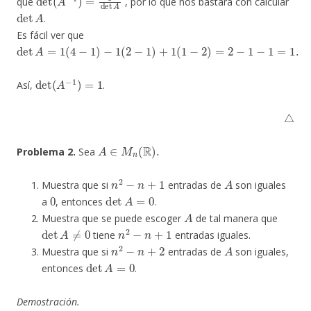
que
, por lo que nos bastará con calcular
det
A
.
Es fácil ver que
det
A
=
1
(
4
−
1
)
−
1
(
2
−
1
)
+
1
(
1
−
2
)
=
2
−
1
−
1
=
1.
det
(
A
−
1
)
=
1
Así,
.
△
A
∈
M
n
(
R
)
.
Problema 2.
Sea
n
2
−
n
+
1
A
Muestra que si
entradas de
son iguales
0
det
A
=
0
a
, entonces
.
A
Muestra que se puede escoger
de tal manera que
det
A
≠
0
n
2
−
n
+
1
tiene
entradas iguales.
n
2
−
n
+
2
A
Muestra que si
entradas de
son iguales,
det
A
=
0
entonces
.
Demostración.