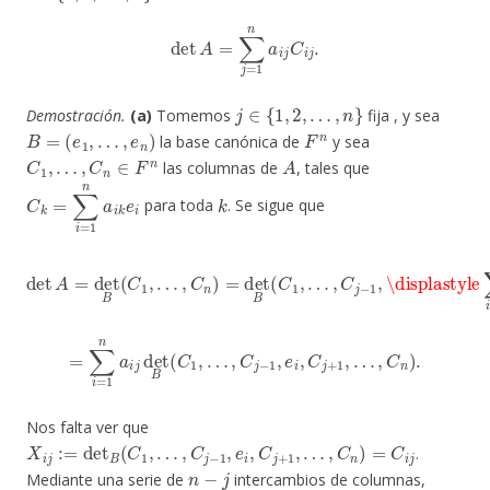
det
A
=
∑
j
=
1
n
a
i
j
C
i
j
.
j
∈
{
1
,
2
,
…
,
n
}
Demostración.
(a)
Tomemos
fija , y sea
B
=
(
e
1
,
…
,
e
n
)
F
n
la base canónica de
y sea
C
1
,
…
,
C
n
∈
F
n
A
las columnas de
, tales que
C
k
=
∑
i
=
1
n
a
i
k
e
i
k
para toda
. Se sigue que
…
,
C
j
−
det
1
,
\displastyle
A
=
det
B
(
C
1
,
∑
…
i
=
,
C
1
n
n
)
=
a
det
i
j
e
i
,
B
C
(
j
C
+
1
1
,
,
…
C
n
)
=
∑
i
=
1
n
a
i
j
det
B
(
C
1
,
…
,
C
j
−
1
,
e
i
,
C
j
+
1
,
…
,
C
n
)
.
Nos falta ver que
X
i
j
:=
det
B
(
C
1
,
…
,
C
j
−
1
,
e
i
,
C
j
+
1
,
…
,
C
n
)
=
C
i
j
.
n
−
j
Mediante una serie de
intercambios de columnas,