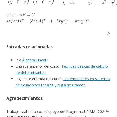
A
B
=
C
o bien,
.
det
C
=
(
det
A
)
2
=
(
−
2
x
y
z
)
2
=
4
x
2
y
2
z
2
.
Así,
△
Entradas relacionadas
Ir a
Álgebra Lineal I
Entrada anterior del curso:
Técnicas básicas de cálculo
de determinantes
Siguiente entrada del curso:
Determinantes en sistemas
de ecuaciones lineales y regla de Cramer
Agradecimientos
Trabajo realizado con el apoyo del Programa UNAM-DGAPA-