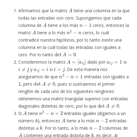
A
Afirmamos que la matriz
tiene una columna en la que
todas las entradas son cero. Supongamos que cada
A
n
−
1
columna de
tiene a los más
ceros, entonces la
A
n
2
−
n
matriz
tiene a lo más
ceros, lo cuál
contradice nuestra hipótesis, por lo tanto existe una
columna en la cuál todas las entradas son iguales a
det
A
=
0
cero. Por lo tanto
.
A
=
[
a
i
j
]
a
i
j
=
1
Consideremos la matriz
dado por
si
i
≠
j
a
i
j
=
i
i
=
j
y
si
. De esta manera nos
n
2
−
n
+
1
aseguramos de que
entradas son iguales a
1
det
A
≠
0
, pero
, pues si sustraemos el primer
renglón de cada uno de los siguientes renglones
obtenemos una matriz triangular superior con entradas
det
A
≠
0
diagonales distintas de cero, por lo que
.
A
n
2
−
n
+
2
Si
tiene
entradas iguales (digamos a un
k
A
n
−
2
número
), entonces
tiene a lo más
entradas
k
n
−
2
distintas a
. Por lo tanto, a lo más
columnas de
A
k
contienen una entrada distinta de
, es decir, al