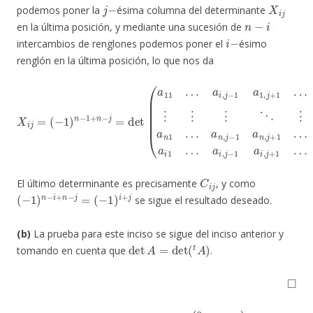
j
−
X
i
j
podemos poner la
ésima columna del determinante
n
−
i
en la última posición, y mediante una sucesión de
i
−
intercambios de renglones podemos poner el
ésimo
renglón en la última posición, lo que nos da
a
1
n
0
X
⋮
i
j
⋮
=
(
−
⋮
1
⋱
)
n
⋮
−
1
a
⋮
+
i
n
,
⋮
j
−
−
1
j
a
=
a
n
det
i
1
,
j
…
+
(
1
a
a
…
n
11
,
a
j
−
…
i
n
1
a
1
a
i
)
n
,
.
j
,
−
j
+
1
1
a
…
1
,
a
j
+
n
1
n
…
0
a
i
1
…
C
i
j
El último determinante es precisamente
, y como
(
−
1
)
n
−
i
+
n
−
j
=
(
−
1
)
i
+
j
se sigue el resultado deseado.
(b)
La prueba para este inciso se sigue del inciso anterior y
det
A
=
det
(
t
A
)
tomando en cuenta que
.
◻