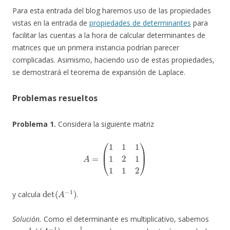
Para esta entrada del blog haremos uso de las propiedades
vistas en la entrada de
propiedades de determinantes
para
facilitar las cuentas a la hora de calcular determinantes de
matrices que un primera instancia podrían parecer
complicadas. Asimismo, haciendo uso de estas propiedades,
se demostrará el teorema de expansión de Laplace.
Problemas resueltos
Problema 1.
Considera la siguiente matriz
A
=
(
1
1
1
1
2
1
1
1
2
)
det
(
A
−
1
)
y calcula
.
Solución.
Como el determinante es multiplicativo, sabemos
det
(
A
−
1
)
=
1
det
A