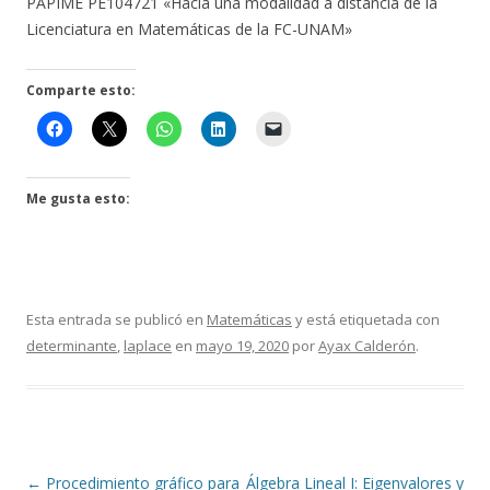
PAPIME PE104721 «Hacia una modalidad a distancia de la
Licenciatura en Matemáticas de la FC-UNAM»
Comparte esto:
Me gusta esto:
Esta entrada se publicó en
Matemáticas
y está etiquetada con
determinante
,
laplace
en
mayo 19, 2020
por
Ayax Calderón
.
Navegación
←
Procedimiento gráfico para
Álgebra Lineal I: Eigenvalores y