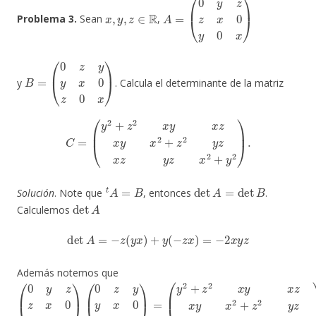
x
,
y
,
z
∈
R
A
=
(
0
y
z
z
x
0
y
0
x
)
Problema 3.
Sean
,
B
=
(
0
z
y
y
x
0
z
0
x
)
y
. Calcula el determinante de la matriz
C
=
(
y
2
+
z
2
x
y
x
z
x
y
x
2
+
z
2
y
z
x
z
y
z
x
2
+
y
2
)
.
t
A
=
B
det
A
=
det
B
Solución
. Note que
, entonces
.
det
A
Calculemos
det
A
=
−
z
(
y
x
)
+
y
(
−
z
x
)
=
−
2
x
y
z
Además notemos que
(
(
0
y
2
y
z
+
z
z
x
2
0
x
y
y
0
x
x
z
)
x
(
y
0
x
z
2
y
y
+
x
z
0
2
z
y
0
z
x
x
z
)
=
y
z
x
2
+
y
2
)