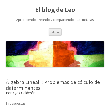
El blog de Leo
Aprendiendo, creando y compartiendo matemáticas
Saltar
Menú
al
contenido
Álgebra Lineal I: Problemas de cálculo de
determinantes
Por Ayax Calderón
3 respuestas