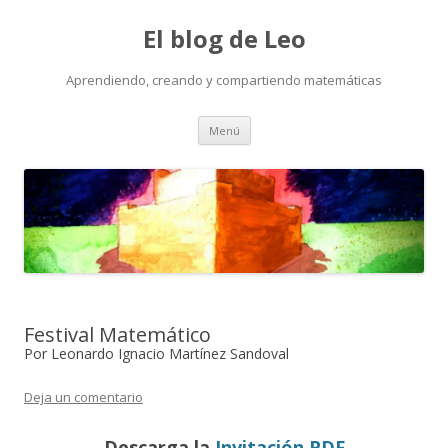
El blog de Leo
Aprendiendo, creando y compartiendo matemáticas
Saltar
Menú
al
contenido
Festival Matemático
Por Leonardo Ignacio Martínez Sandoval
Deja un comentario
Descarga la
Invitación PDF