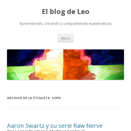
El blog de Leo
Aprendiendo, creando y compartiendo matemáticas
Saltar
Menú
al
contenido
ARCHIVO DE LA ETIQUETA:
SOPA
Aaron Swartz y su serie Raw Nerve