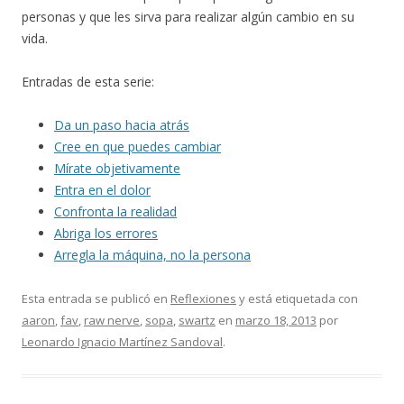
personas y que les sirva para realizar algún cambio en su
vida.
Entradas de esta serie:
Da un paso hacia atrás
Cree en que puedes cambiar
Mírate objetivamente
Entra en el dolor
Confronta la realidad
Abriga los errores
Arregla la máquina, no la persona
Esta entrada se publicó en
Reflexiones
y está etiquetada con
aaron
,
fav
,
raw nerve
,
sopa
,
swartz
en
marzo 18, 2013
por
Leonardo Ignacio Martínez Sandoval
.