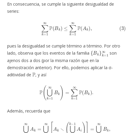
En consecuencia, se cumple la siguiente desigualdad de
series:
(3)
∑
k
=
1
∞
P
(
B
k
)
≤
∑
k
=
1
∞
P
(
A
k
)
,
pues la desigualdad se cumple término a término. Por otro
{
B
k
}
k
=
1
∞
lado, observa que los eventos de la familia
son
ajenos dos a dos (por la misma razón que en la
demostración anterior). Por ello, podemos aplicar la σ-
P
aditividad de
, y así
P
(
⋃
k
=
1
∞
B
k
)
=
∑
k
=
1
∞
P
(
B
k
)
.
Además, recuerda que
⋃
k
=
1
∞
A
k
=
⋃
k
=
1
∞
[
A
k
∖
(
⋃
i
=
1
k
−
1
A
i
)
]
=
⋃
k
=
1
∞
B
k
,