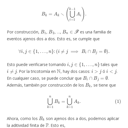
B
k
=
A
k
∖
(
⋃
i
=
1
k
−
1
A
i
)
.
B
1
B
2
B
n
∈
F
Por construcción,
,
, …,
es una familia de
eventos ajenos dos a dos. Esto es, se cumple que
∀
i
,
j
∈
{
1
,
…
,
n
}
:
(
i
≠
j
⟹
B
i
∩
B
j
=
∅
)
.
i
,
j
∈
{
1
,
…
,
n
}
Esto puede verificarse tomando
tales que
i
≠
j
N
i
>
j
i
<
j
. Por la tricotomía en
, hay dos casos:
ó
.
B
i
∩
B
j
=
∅
En cualquier caso, se puede concluir que
.
B
k
Además, también por construcción de los
, se tiene que
(1)
⋃
k
=
1
n
B
k
=
⋃
k
=
1
n
A
k
.
B
k
Ahora, como los
son ajenos dos a dos, podemos aplicar
P
la aditividad finita de
. Esto es,