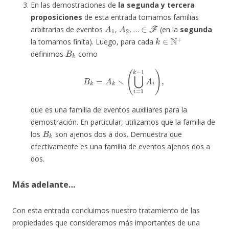
En las demostraciones de
la segunda y tercera
proposiciones
de esta entrada tomamos familias
A
1
A
2
∈
F
arbitrarias de eventos
,
, …
(en la
segunda
k
∈
N
+
la tomamos finita). Luego, para cada
B
k
definimos
como
B
k
=
A
k
∖
(
⋃
i
=
1
k
−
1
A
i
)
,
que es una familia de eventos auxiliares para la
demostración. En particular, utilizamos que la familia de
B
k
los
son ajenos dos a dos. Demuestra que
efectivamente es una familia de eventos ajenos dos a
dos.
Más adelante…
Con esta entrada concluimos nuestro tratamiento de las
propiedades que consideramos más importantes de una