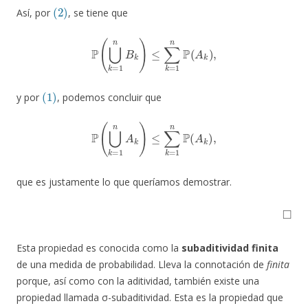
(2)
Así, por
, se tiene que
P
(
⋃
k
=
1
n
B
k
)
≤
∑
k
=
1
n
P
(
A
k
)
,
(1)
y por
, podemos concluir que
P
(
⋃
k
=
1
n
A
k
)
≤
∑
k
=
1
n
P
(
A
k
)
,
que es justamente lo que queríamos demostrar.
◻
Esta propiedad es conocida como la
subaditividad finita
de una medida de probabilidad. Lleva la connotación de
finita
porque, así como con la aditividad, también existe una
propiedad llamada σ-subaditividad. Esta es la propiedad que