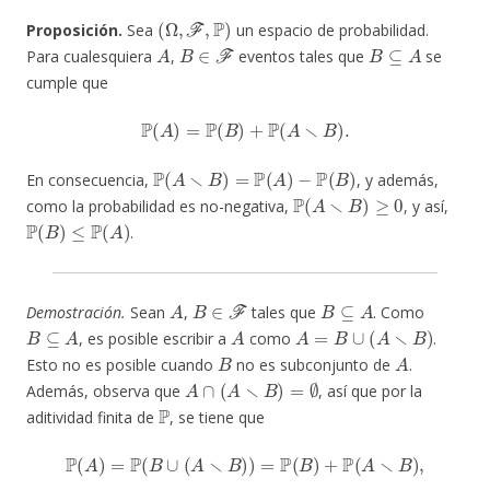
(
Ω
,
F
,
P
)
Proposición.
Sea
un espacio de probabilidad.
A
B
∈
F
B
⊆
A
Para cualesquiera
,
eventos tales que
se
cumple que
P
(
A
)
=
P
(
B
)
+
P
(
A
∖
B
)
.
P
(
A
∖
B
)
=
P
(
A
)
−
P
(
B
)
En consecuencia,
, y además,
P
(
A
∖
B
)
≥
0
como la probabilidad es no-negativa,
, y así,
P
(
B
)
≤
P
(
A
)
.
A
B
∈
F
B
⊆
A
Demostración.
Sean
,
tales que
. Como
B
⊆
A
A
A
=
B
∪
(
A
∖
B
)
, es posible escribir a
como
.
B
A
Esto no es posible cuando
no es subconjunto de
.
A
∩
(
A
∖
B
)
=
∅
Además, observa que
, así que por la
P
aditividad finita de
, se tiene que
P
(
A
)
=
P
(
B
∪
(
A
∖
B
)
)
=
P
(
B
)
+
P
(
A
∖
B
)
,