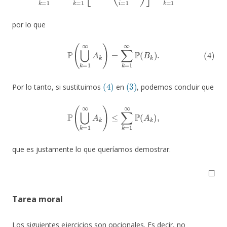
por lo que
(4)
P
(
⋃
k
=
1
∞
A
k
)
=
∑
k
=
1
∞
P
(
B
k
)
.
(4)
(3)
Por lo tanto, si sustituimos
en
, podemos concluir que
P
(
⋃
k
=
1
∞
A
k
)
≤
∑
k
=
1
∞
P
(
A
k
)
,
que es justamente lo que queríamos demostrar.
◻
Tarea moral
Los siguientes ejercicios son opcionales. Es decir, no