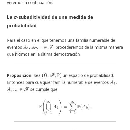
veremos a continuación.
La
σ
-subaditividad de una medida de
probabilidad
Para el caso en el que tenemos una familia numerable de
A
1
A
2
∈
F
eventos
,
, …
, procederemos de la misma manera
que hicimos en la última demostración.
(
Ω
,
P
,
P
)
Proposición.
Sea
un espacio de probabilidad.
A
1
Entonces para cualquier familia numerable de eventos
,
A
2
∈
F
, …
se cumple que
P
(
⋃
k
=
1
∞
A
k
)
=
∑
k
=
1
∞
P
(
A
k
)
.
A
1
A
2
∈
F