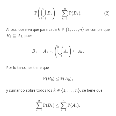
(2)
P
(
⋃
k
=
1
n
B
k
)
=
∑
k
=
1
n
P
(
B
k
)
.
k
∈
{
1
,
…
,
n
}
Ahora, observa que para cada
se cumple que
B
k
⊆
A
k
, pues
B
k
=
A
k
∖
(
⋃
i
=
1
k
−
1
A
i
)
⊆
A
k
.
Por lo tanto, se tiene que
P
(
B
k
)
≤
P
(
A
k
)
,
k
∈
{
1
,
…
,
n
}
y sumando sobre todos los
, se tiene que
∑
k
=
1
n
P
(
B
k
)
≤
∑
k
=
1
n
P
(
A
k
)
.