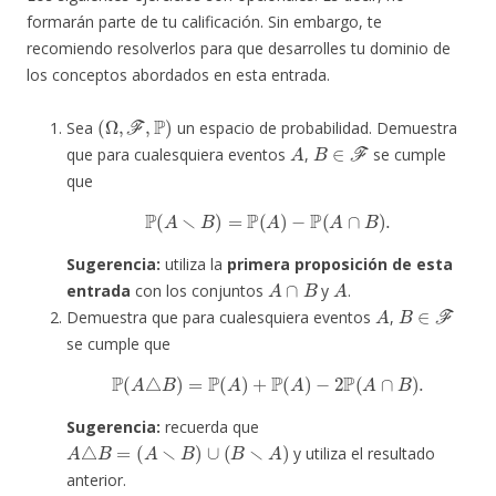
formarán parte de tu calificación. Sin embargo, te
recomiendo resolverlos para que desarrolles tu dominio de
los conceptos abordados en esta entrada.
(
Ω
,
F
,
P
)
Sea
un espacio de probabilidad. Demuestra
A
B
∈
F
que para cualesquiera eventos
,
se cumple
que
P
(
A
∖
B
)
=
P
(
A
)
−
P
(
A
∩
B
)
.
Sugerencia:
utiliza la
primera proposición de esta
A
∩
B
A
entrada
con los conjuntos
y
.
A
B
∈
F
Demuestra que para cualesquiera eventos
,
se cumple que
P
(
A
△
B
)
=
P
(
A
)
+
P
(
A
)
−
2
P
(
A
∩
B
)
.
Sugerencia:
recuerda que
A
△
B
=
(
A
∖
B
)
∪
(
B
∖
A
)
y utiliza el resultado
anterior.