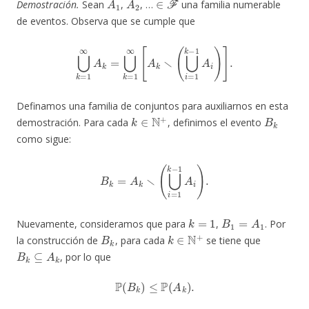
Demostración.
Sean
,
, …
una familia numerable
de eventos. Observa que se cumple que
⋃
k
=
1
∞
A
k
=
⋃
k
=
1
∞
[
A
k
∖
(
⋃
i
=
1
k
−
1
A
i
)
]
.
Definamos una familia de conjuntos para auxiliarnos en esta
k
∈
N
+
B
k
demostración. Para cada
, definimos el evento
como sigue:
B
k
=
A
k
∖
(
⋃
i
=
1
k
−
1
A
i
)
.
k
=
1
B
1
=
A
1
Nuevamente, consideramos que para
,
. Por
B
k
k
∈
N
+
la construcción de
, para cada
se tiene que
B
k
⊆
A
k
, por lo que
P
(
B
k
)
≤
P
(
A
k
)
.