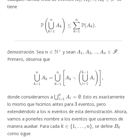
tiene
P
(
⋃
k
=
1
n
A
k
)
≤
∑
k
=
1
n
P
(
A
k
)
.
n
∈
N
+
A
1
A
2
A
n
∈
F
Demostración.
Sea
y sean
,
, …,
.
Primero, observa que
⋃
k
=
1
n
A
k
=
⋃
k
=
1
n
[
A
k
∖
(
⋃
i
=
1
k
−
1
A
i
)
]
,
⋃
i
=
1
0
A
i
=
∅
donde consideramos a
. Esto es exactamente
3
lo mismo que hicimos antes para
eventos, pero
n
extendiéndolo a los
eventos de esta demostración. Ahora,
vamos a ponerles nombre a los eventos que usaremos de
k
∈
{
1
,
…
,
n
}
B
k
manera auxiliar. Para cada
, se define
como sigue