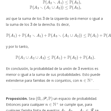
3
así que la suma de los
de la izquierda será menor o igual a
3
la suma de los
de la derecha. Es decir,
P
(
A
1
)
+
P
(
A
2
∖
A
1
)
+
P
(
A
3
∖
(
A
)
1
,
∪
A
2
)
)
≤
P
(
A
1
)
+
P
(
A
2
)
+
P
(
A
3
y por lo tanto,
P
(
A
1
∪
A
2
∪
A
3
)
≤
P
(
A
1
)
+
P
(
A
2
)
+
P
(
A
3
)
.
3
En conclusión, la probabilidad de la unión de
eventos es
menor o igual a la suma de sus probabilidades. Esto puede
n
n
∈
N
+
extenderse para familias de
conjuntos, con
.
(
Ω
,
P
,
P
)
Proposición.
Sea
un espacio de probabilidad.
n
∈
N
+
Entonces para cualquier
se cumple que, para
A
1
A
2
A
n
∈
F
cualquier familia finita de eventos
,
, …,
se