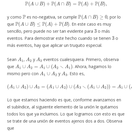
P
(
A
∪
B
)
+
P
(
A
∩
B
)
=
P
(
A
)
+
P
(
B
)
,
P
P
(
A
∩
B
)
≥
0
y como
es no-negativa, se cumple
, por lo
P
(
A
∪
B
)
≤
P
(
A
)
+
P
(
B
)
que
. En este caso es muy
3
sencillo, pero puede no ser tan evidente para
o más
3
eventos. Para demostrar este hecho cuando se tienen
o
más eventos, hay que aplicar un truquito especial.
A
1
A
2
A
3
Sean
,
y
eventos cualesquiera. Primero, observa
A
1
∪
A
2
=
A
1
∪
(
A
2
∖
A
1
)
que
. Ahora, hagamos lo
A
1
∪
A
2
A
3
mismo pero con
y
. Esto es,
(
A
1
∪
A
2
)
∪
(
A
3
∖
(
A
1
∪
(
A
A
1
2
∪
)
)
=
A
)
A
2
)
.
1
)
∪
∪
A
(
A
3
2
=
∖
A
1
)
∪
(
A
3
∖
(
A
1
∪
A
2
Lo que estamos haciendo es que, conforme avanzamos en
el subíndice, al siguiente elemento de la unión le quitamos
todos los que ya incluimos. Lo que logramos con esto es que
se trate de una unión de eventos ajenos dos a dos. Observa
que