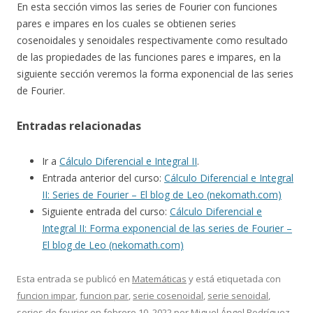
En esta sección vimos las series de Fourier con funciones
pares e impares en los cuales se obtienen series
cosenoidales y senoidales respectivamente como resultado
de las propiedades de las funciones pares e impares, en la
siguiente sección veremos la forma exponencial de las series
de Fourier.
Entradas relacionadas
Ir a
Cálculo Diferencial e Integral II
.
Entrada anterior del curso:
Cálculo Diferencial e Integral
II: Series de Fourier – El blog de Leo (nekomath.com)
Siguiente entrada del curso:
Cálculo Diferencial e
Integral II: Forma exponencial de las series de Fourier –
El blog de Leo (nekomath.com)
Esta entrada se publicó en
Matemáticas
y está etiquetada con
funcion impar
,
funcion par
,
serie cosenoidal
,
serie senoidal
,
series de fourier
en
febrero 10, 2022
por
Miguel Ángel Rodríguez