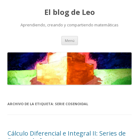
El blog de Leo
Aprendiendo, creando y compartiendo matemáticas
Saltar
Menú
al
contenido
ARCHIVO DE LA ETIQUETA:
SERIE COSENOIDAL
Cálculo Diferencial e Integral II: Series de