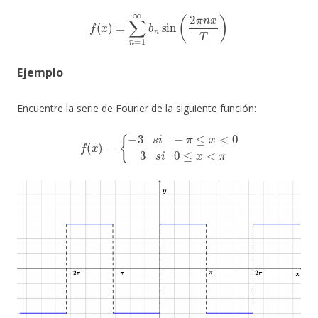
f
(
x
)
=
∑
n
=
1
∞
b
n
sin
(
2
π
n
x
T
)
Ejemplo
Encuentre la serie de Fourier de la siguiente función:
f
(
x
)
=
{
−
3
s
i
−
π
≤
x
<
0
3
s
i
0
≤
x
<
π