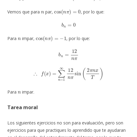
n
cos
(
n
π
)
=
0
Vemos que para
par,
, por lo que:
b
n
=
0
n
cos
(
n
π
)
=
−
1
Para
impar,
, por lo que:
b
n
=
12
n
π
∴
f
(
x
)
=
∑
n
=
1
∞
12
n
π
sin
(
2
π
n
x
T
)
n
Para
impar.
Tarea moral
Los siguientes ejercicios no son para evaluación, pero son
ejercicios para que practiques lo aprendido que te ayudaran