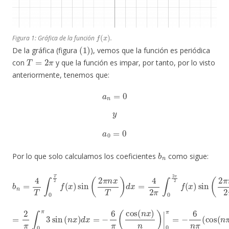
f
(
x
)
Figura 1: Gráfica de la función
.
(
1
)
De la gráfica (figura
), vemos que la función es periódica
T
=
2
π
con
y que la función es impar, por tanto, por lo visto
anteriormente, tenemos que:
a
n
=
0
y
a
0
=
0
b
n
Por lo que solo calculamos los coeficientes
como sigue:
b
n
=
4
T
∫
0
T
2
f
x
(
2
x
π
)
sin
)
d
x
(
2
=
π
2
n
π
x
∫
T
0
π
)
d
f
x
(
x
=
)
4
sin
2
π
(
n
∫
0
x
)
2
d
π
x
2
f
(
x
)
sin
(
2
π
n
=
2
π
∫
0
π
3
sin
(
n
x
)
d
x
=
−
6
π
(
cos
−
1
)
(
n
x
)
n
)
|
0
π
=
−
6
n
π
(
cos
(
n
π
)