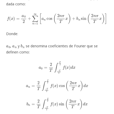
dada como:
f
(
x
)
=
a
0
2
+
∑
n
=
1
∞
[
a
n
cos
(
2
n
π
T
x
)
+
b
n
sin
(
2
n
π
T
x
)
]
Donde:
a
0
a
n
b
n
,
y
se denomina coeficientes de Fourier que se
definen como:
a
0
=
2
T
∫
−
T
2
T
2
f
(
x
)
d
x
a
n
=
2
T
∫
−
T
2
T
2
f
(
x
)
cos
(
2
n
π
T
x
)
d
x
b
n
=
2
T
∫
−
T
2
T
2
f
(
x
)
sin
(
2
n
π
T
x
)
d
x