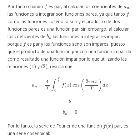
f
a
n
Por tanto cuando
es par, al calcular los coeficientes de
,
f
las funciones a integrar son funciones pares, ya que tanto
como las funciones coseno lo son y el producto de dos
funciones pares es una función par, sin embargo, al calcular
b
n
los coeficientes de
las funciones a integrar es impar,
f
porque
es par y las funciones seno son impares, puesto
que el producto de una función par con una función impar da
como resultado una función impar por lo que utilizando las
(
1
)
(
2
)
relaciones
y
, resulta que:
a
n
=
4
T
∫
0
T
2
f
(
x
)
cos
(
2
π
n
x
T
)
d
x
y
b
n
=
0
f
(
x
)
Por lo tanto, la serie de Fourier de una función
par, es
una serie cosenoidal: