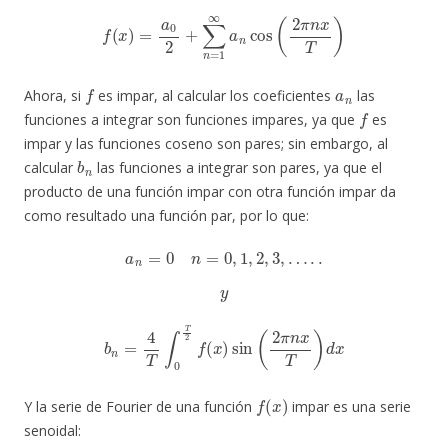
f
(
x
)
=
a
0
2
+
∑
n
=
1
∞
a
n
cos
(
2
π
n
x
T
)
f
a
n
Ahora, si
es impar, al calcular los coeficientes
las
f
funciones a integrar son funciones impares, ya que
es
impar y las funciones coseno son pares; sin embargo, al
b
n
calcular
las funciones a integrar son pares, ya que el
producto de una función impar con otra función impar da
como resultado una función par, por lo que:
a
n
=
0
n
=
0
,
1
,
2
,
3
,
…
.
.
y
b
n
=
4
T
∫
0
T
2
f
(
x
)
sin
(
2
π
n
x
T
)
d
x
f
(
x
)
Y la serie de Fourier de una función
impar es una serie
senoidal: