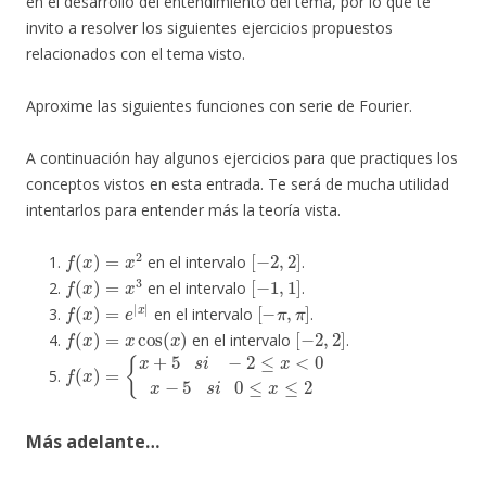
en el desarrollo del entendimiento del tema, por lo que te
invito a resolver los siguientes ejercicios propuestos
relacionados con el tema visto.
Aproxime las siguientes funciones con serie de Fourier.
A continuación hay algunos ejercicios para que practiques los
conceptos vistos en esta entrada. Te será de mucha utilidad
intentarlos para entender más la teoría vista.
f
(
x
)
=
x
2
[
−
2
,
2
]
en el intervalo
.
f
(
x
)
=
x
3
[
−
1
,
1
]
en el intervalo
.
f
(
x
)
=
e
|
x
|
[
−
π
,
π
]
en el intervalo
.
f
(
x
)
=
x
cos
(
x
)
[
−
2
,
2
]
en el intervalo
.
f
{
(
x
x
+
)
=
5
s
i
−
2
≤
x
<
0
x
−
5
s
i
0
≤
x
≤
2
Más adelante…