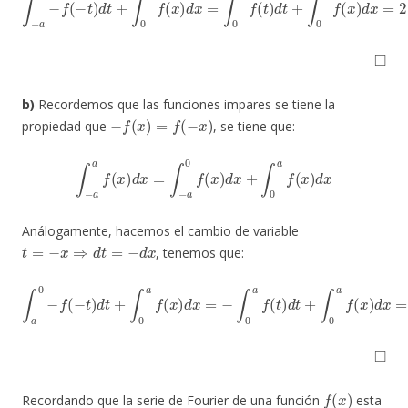
◻
b)
Recordemos que las funciones impares se tiene la
−
f
(
x
)
=
f
(
−
x
)
propiedad que
, se tiene que:
∫
−
a
a
f
(
x
)
d
x
=
∫
−
a
0
f
(
x
)
d
x
+
∫
0
a
f
(
x
)
d
x
Análogamente, hacemos el cambio de variable
t
=
−
x
⇒
d
t
=
−
d
x
, tenemos que:
∫
a
0
−
f
(
−
t
)
d
t
+
∫
0
a
f
(
x
)
d
x
=
−
∫
0
a
f
(
t
)
d
t
+
∫
0
a
f
(
x
)
d
x
=
0
◻
f
(
x
)
Recordando que la serie de Fourier de una función
esta