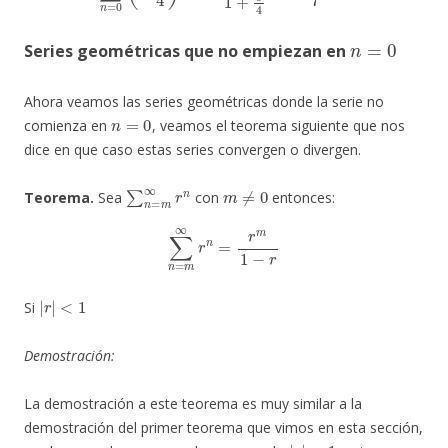
n
=
0
Series geométricas que no empiezan en
Ahora veamos las series geométricas donde la serie no
n
=
0
comienza en
, veamos el teorema siguiente que nos
dice en que caso estas series convergen o divergen.
∑
n
=
m
∞
r
n
m
≠
0
Teorema.
Sea
con
entonces:
∑
n
=
m
∞
r
n
=
r
m
1
−
r
|
r
|
<
1
Si
Demostración:
La demostración a este teorema es muy similar a la
demostración del primer teorema que vimos en esta sección,
|
r
|
<
1