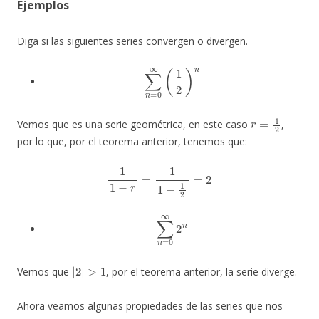
Ejemplos
Diga si las siguientes series convergen o divergen.
∑
n
=
0
∞
(
1
2
)
n
r
=
1
2
Vemos que es una serie geométrica, en este caso
,
por lo que, por el teorema anterior, tenemos que:
1
1
−
r
=
1
1
−
1
2
=
2
∑
n
=
0
∞
2
n
|
2
|
>
1
Vemos que
, por el teorema anterior, la serie diverge.
Ahora veamos algunas propiedades de las series que nos