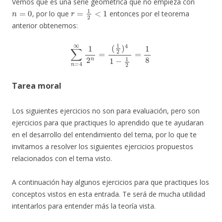
Vemos que es una serie geométrica que no empieza con
n
=
0
r
=
1
2
<
1
, por lo que
entonces por el teorema
anterior obtenemos:
∑
n
=
4
∞
1
2
n
=
(
1
2
)
4
1
−
1
2
=
1
8
Tarea moral
Los siguientes ejercicios no son para evaluación, pero son
ejercicios para que practiques lo aprendido que te ayudaran
en el desarrollo del entendimiento del tema, por lo que te
invitamos a resolver los siguientes ejercicios propuestos
relacionados con el tema visto.
A continuación hay algunos ejercicios para que practiques los
conceptos vistos en esta entrada. Te será de mucha utilidad
intentarlos para entender más la teoría vista.