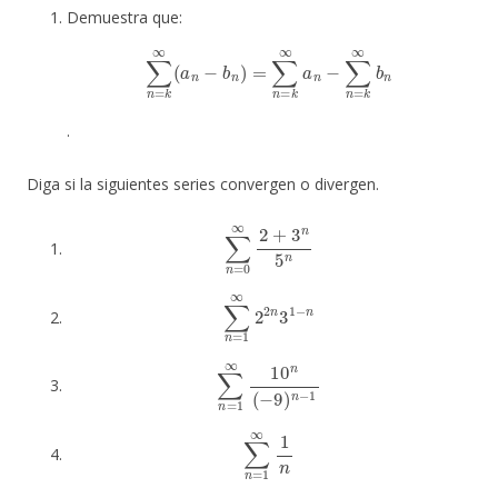
Demuestra que:
∑
n
=
k
∞
(
a
n
−
b
n
)
=
∑
n
=
k
∞
a
n
−
∑
n
=
k
∞
b
n
.
Diga si la siguientes series convergen o divergen.
∑
n
=
0
∞
2
+
3
n
5
n
∑
n
=
1
∞
2
2
n
3
1
−
n
∑
n
=
1
∞
10
n
(
−
9
)
n
−
1
∑
n
=
1
∞
1
n