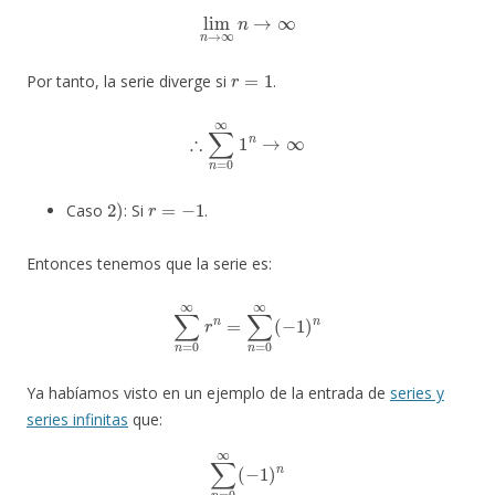
lim
n
→
∞
n
→
∞
r
=
1
Por tanto, la serie diverge si
.
∴
∑
n
=
0
∞
1
n
→
∞
2
)
r
=
−
1
Caso
: Si
.
Entonces tenemos que la serie es:
∑
n
=
0
∞
r
n
=
∑
n
=
0
∞
(
−
1
)
n
Ya habíamos visto en un ejemplo de la entrada de
series y
series infinitas
que:
∑
n
=
0
∞
(
−
1
)
n