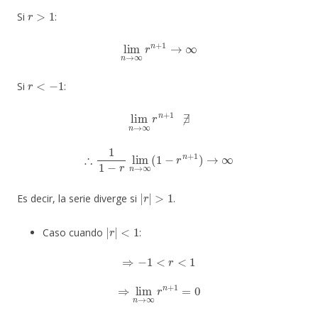
r
>
1
Si
:
lim
n
→
∞
r
n
+
1
→
∞
r
<
−
1
Si
:
lim
n
→
∞
r
n
+
1
∄
∴
1
1
−
r
lim
n
→
∞
(
1
−
r
n
+
1
)
→
∞
|
r
|
>
1
Es decir, la serie diverge si
.
|
r
|
<
1
Caso cuando
:
⇒
−
1
<
r
<
1
⇒
lim
n
→
∞
r
n
+
1
=
0