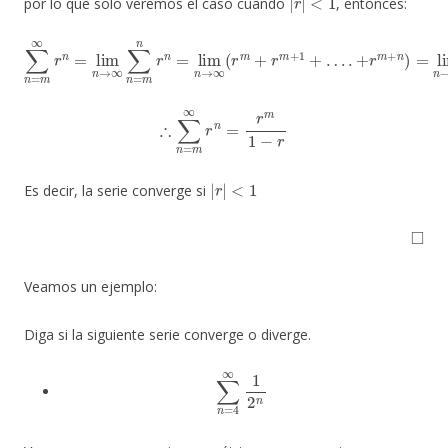
por lo que solo veremos el caso cuando
, entonces:
∑
n
=
…
m
.
+
∞
r
r
m
n
=
+
lim
n
)
=
lim
n
→
n
∞
→
∑
n
∞
=
r
m
m
n
(
1
r
+
n
r
=
+
lim
…
.
.
n
+
→
r
n
∞
)
=
(
r
r
m
m
+
1
r
1
m
−
r
+
1
+
∴
∑
n
=
m
∞
r
n
=
r
m
1
−
r
|
r
|
<
1
Es decir, la serie converge si
◻
Veamos un ejemplo:
Diga si la siguiente serie converge o diverge.
∑
n
=
4
∞
1
2
n