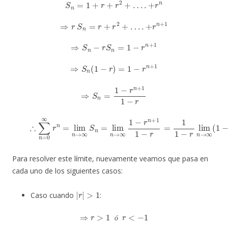
S
n
=
1
+
r
+
r
2
+
…
.
+
r
n
⇒
r
S
n
=
r
+
r
2
+
…
.
+
r
n
+
1
⇒
S
n
−
r
S
n
=
1
−
r
n
+
1
⇒
S
n
(
1
−
r
)
=
1
−
r
n
+
1
⇒
S
n
=
1
−
r
n
+
1
1
−
r
(1)
∴
∑
n
=
0
∞
r
n
=
lim
n
→
∞
S
n
=
lim
n
n
→
+
1
∞
)
1
−
r
n
+
1
1
−
r
=
1
1
−
r
li
Para resolver este límite, nuevamente veamos que pasa en
cada uno de los siguientes casos:
|
r
|
>
1
Caso cuando
:
⇒
r
>
1
ó
r
<
−
1
ó