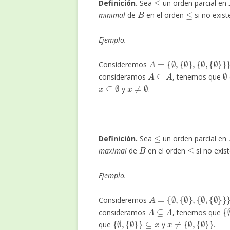
Definición.
Sea
un orden parcial en
B
≤
minimal
de
en el orden
si no exis
Ejemplo.
A
=
{
∅
,
{
∅
}
,
{
∅
,
{
∅
}
}
}
Consideremos
A
⊆
A
consideramos
, tenemos que
x
⊆
∅
x
≠
∅
y
.
≤
Definición.
Sea
un orden parcial en
B
≤
maximal
de
en el orden
si no exis
Ejemplo.
A
=
{
∅
,
{
∅
}
,
{
∅
,
{
∅
}
}
}
Consideremos
A
⊆
A
{
{
consideramos
, tenemos que
{
∅
,
{
∅
}
}
⊆
x
x
≠
{
∅
,
{
∅
}
}
que
y
.