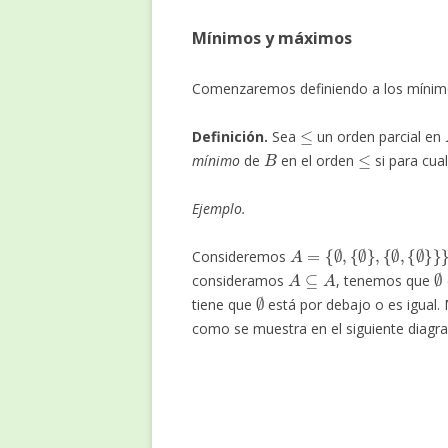
Mínimos y máximos
Comenzaremos definiendo a los mínim
≤
Definición.
Sea
un orden parcial en
B
≤
mínimo
de
en el orden
si para cua
Ejemplo.
A
=
{
∅
,
{
∅
}
,
{
∅
,
{
∅
}
}
}
Consideremos
A
⊆
A
consideramos
, tenemos que
∅
tiene que
está por debajo o es igual.
como se muestra en el siguiente diagr