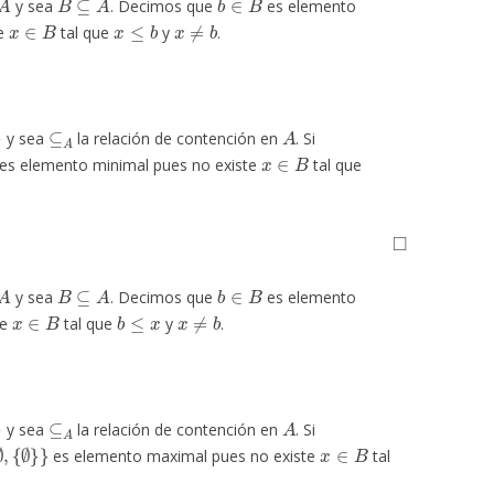
y sea
. Decimos que
es elemento
x
∈
B
x
≤
b
x
≠
b
te
tal que
y
.
⊆
A
A
y sea
la relación de contención en
. Si
∅
x
∈
B
es elemento minimal pues no existe
tal que
◻
A
B
⊆
A
b
∈
B
y sea
. Decimos que
es elemento
x
∈
B
b
≤
x
x
≠
b
te
tal que
y
.
⊆
A
A
y sea
la relación de contención en
. Si
∅
∅
,
}
}
x
∈
B
es elemento maximal pues no existe
tal