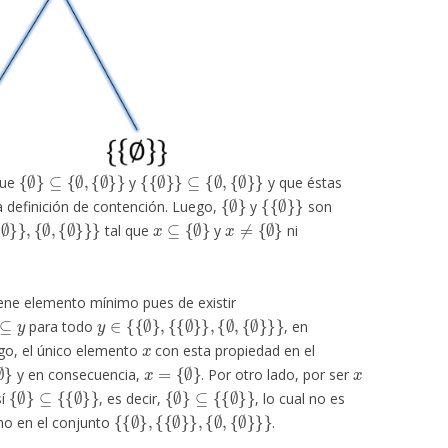
{
∅
}
⊆
{
∅
,
{
∅
}
}
{
{
∅
}
}
⊆
{
∅
,
{
∅
}
}
que
y
y que éstas
{
∅
}
{
{
∅
}
}
la definición de contención. Luego,
y
son
∅
}
}
,
{
∅
,
{
∅
}
}
}
x
⊆
{
∅
}
x
≠
{
∅
}
tal que
y
ni
ene elemento mínimo pues de existir
⊆
y
y
∈
{
{
∅
}
,
{
{
∅
}
}
,
{
∅
,
{
∅
}
}
}
para todo
, en
x
go, el único elemento
con esta propiedad en el
∅
}
x
=
{
∅
}
x
y en consecuencia,
. Por otro lado, por ser
{
∅
}
⊆
{
{
∅
}
}
{
∅
}
⊆
{
{
∅
}
}
sí
, es decir,
, lo cual no es
{
{
∅
}
,
{
{
∅
}
}
,
{
∅
,
{
∅
}
}
}
imo en el conjunto
.