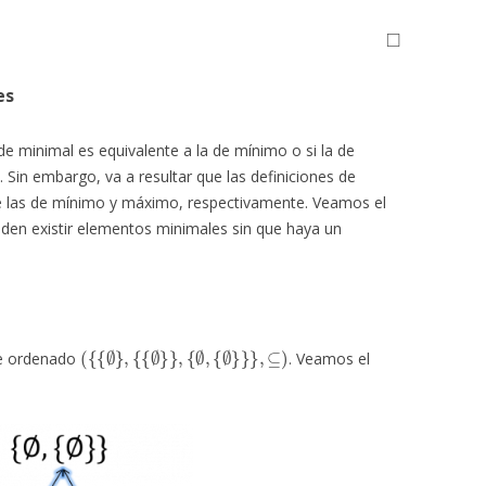
◻
es
e minimal es equivalente a la de mínimo o si la de
Sin embargo, va a resultar que las definiciones de
e las de mínimo y máximo, respectivamente. Veamos el
den existir elementos minimales sin que haya un
(
{
{
∅
}
,
{
{
∅
}
}
,
{
∅
,
{
∅
}
}
}
,
⊆
)
te ordenado
. Veamos el