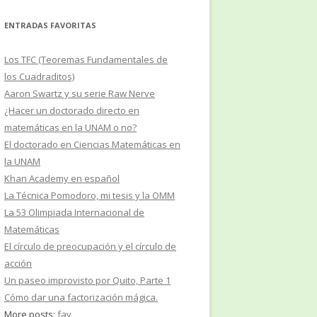
ENTRADAS FAVORITAS
Los TFC (Teoremas Fundamentales de
los Cuadraditos)
Aaron Swartz y su serie Raw Nerve
¿Hacer un doctorado directo en
matemáticas en la UNAM o no?
El doctorado en Ciencias Matemáticas en
la UNAM
Khan Academy en español
La Técnica Pomodoro, mi tesis y la OMM
La 53 Olimpiada Internacional de
Matemáticas
El círculo de preocupación y el círculo de
acción
Un paseo improvisto por Quito, Parte 1
Cómo dar una factorización mágica.
More posts:
fav