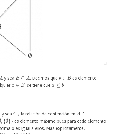
◻
4
A
B
⊆
A
b
∈
B
y sea
. Decimos que
es elemento
x
∈
B
x
≤
b
lquier
, se tiene que
.
⊆
A
A
y sea
la relación de contención en
. Si
∅
∅
,
}
}
es elemento máximo pues para cada elemento
cima o es igual a ellos. Más explícitamente,
∅
}
}
⊆
{
∅
,
{
∅
}
}