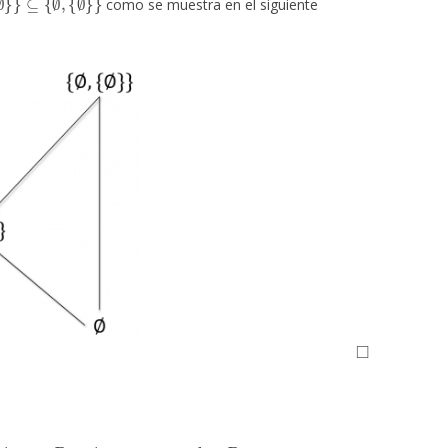
como se muestra en el siguiente
◻
A
B
⊆
A
b
∈
B