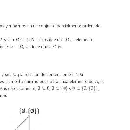
os y máximos en un conjunto parcialmente ordenado.
A
B
⊆
A
b
∈
B
y sea
. Decimos que
es elemento
x
∈
B
b
≤
x
lquier
, se tiene que
.
⊆
A
A
y sea
la relación de contención en
. Si
∅
A
es elemento mínimo pues para cada elemento de
, se
∅
⊆
∅
∅
⊆
{
∅
}
∅
{
∅
⊆
}
{
}
∅
,
 Más explícitamente,
,
y
,
ama: