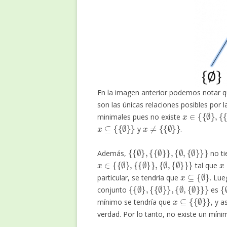
En la imagen anterior podemos notar 
son las únicas relaciones posibles por 
x
∈
{
{
∅
}
,
{
{
minimales pues no existe
x
⊆
{
{
∅
}
}
x
≠
{
{
∅
}
}
y
.
{
{
∅
}
,
{
{
∅
}
}
,
{
∅
,
{
∅
}
}
}
Además,
no ti
x
∈
{
{
∅
}
,
{
{
∅
}
}
,
{
∅
,
{
∅
}
}
}
x
tal que
x
⊆
{
∅
}
particular, se tendría que
. Lue
{
{
∅
}
,
{
{
∅
}
}
,
{
∅
,
{
∅
}
}
}
{
conjunto
es
x
⊆
{
{
∅
}
}
mínimo se tendría que
, y a
verdad. Por lo tanto, no existe un mín