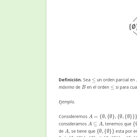
≤
Definición.
Sea
un orden parcial en
B
≤
máximo
de
en el orden
si para cua
Ejemplo.
A
=
{
∅
,
{
∅
}
,
{
∅
,
{
∅
}
}
}
Consideremos
A
⊆
A
{
{
consideramos
, tenemos que
A
{
{
∅
∅
,
}
}
de
, se tiene que
esta por en
∅
{
∅
⊆
}
{
}
∅
,
{
∅
}
⊆
{
∅
,
{
∅
}
}
{
∅
,
{