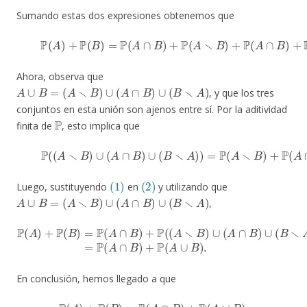
Sumando estas dos expresiones obtenemos que
(1)
P
(
A
)
+
P
(
B
)
=
P
(
A
∩
B
)
+
P
(
A
∖
B
)
+
P
(
A
∩
B
)
+
P
(
B
∖
Ahora, observa que
A
∪
B
=
(
A
∖
B
)
∪
(
A
∩
B
)
∪
(
B
∖
A
)
, y que los tres
conjuntos en esta unión son ajenos entre sí. Por la aditividad
P
finita de
, esto implica que
(2)
P
(
(
A
∖
B
)
∪
(
A
∩
B
)
∪
(
B
∖
A
)
)
=
P
(
A
∖
B
)
+
P
(
A
∩
B
)
(1)
(2)
Luego, sustituyendo
en
y utilizando que
A
∪
B
=
(
A
∖
B
)
∪
(
A
∩
B
)
∪
(
B
∖
A
)
,
P
(
A
)
+
P
(
B
)
=
P
(
A
∩
B
)
+
P
(
(
A
P
∖
(
A
B
∪
)
∪
B
(
)
A
.
∩
B
)
∪
(
B
∖
A
)
)
=
P
(
A
∩
B
)
+
En conclusión, hemos llegado a que
P
(
A
)
+
P
(
B
)
=
P
(
A
∩
B
)
+
P
(
A
∪
B
)
,