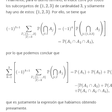
{
1
,
2
,
3
}
3
los subconjuntos de
de cardinalidad
, y sólamente
{
1
,
2
,
3
}
hay uno de estos:
. Por ello, se tiene que
(
−
(
−
1
1
)
4
)
3
[
P
+
(
1
⋂
∑
j
∈
I
⊆
{
{
1
1
,
2
,
…
,
3
,
3
}
A
}
|
j
)
I
]
|
=
=
P
3
(
A
P
(
1
⋂
∩
j
A
∈
2
I
∩
A
j
A
)
=
3
)
,
por lo que podemos concluir que
[
P
(
A
…
1
,
∩
3
A
}
|
2
I
)
|
+
=
P
k
(
∑
P
A
(
k
1
⋂
=
∩
j
1
∈
A
3
3
I
[
A
)
(
+
−
j
)
P
1
]
=
(
)
A
k
P
+
2
(
1
A
∩
∑
1
A
I
)
3
⊆
+
)
P
]
{
+
(
1
A
P
,
2
(
A
)
+
1
P
∩
(
A
A
3
2
)
∩
−
A
3
)
,
que es justamente la expresión que habíamos obtenido
previamente.