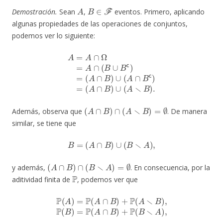
A
B
∈
F
Demostración.
Sean
,
eventos. Primero, aplicando
algunas propiedades de las operaciones de conjuntos,
podemos ver lo siguiente:
A
=
A
∩
Ω
=
A
∩
(
B
∪
B
c
)
=
(
A
∩
B
)
∪
(
A
∩
B
c
)
=
(
A
∩
B
)
∪
(
A
∖
B
)
.
(
A
∩
B
)
∩
(
A
∖
B
)
=
∅
Además, observa que
. De manera
similar, se tiene que
B
=
(
A
∩
B
)
∪
(
B
∖
A
)
,
(
A
∩
B
)
∩
(
B
∖
A
)
=
∅
y además,
. En consecuencia, por la
P
aditividad finita de
, podemos ver que
P
(
A
)
=
P
(
A
∩
B
)
+
P
(
A
∖
B
)
,
P
(
B
)
=
P
(
A
∩
B
)
+
P
(
B
∖
A
)
,