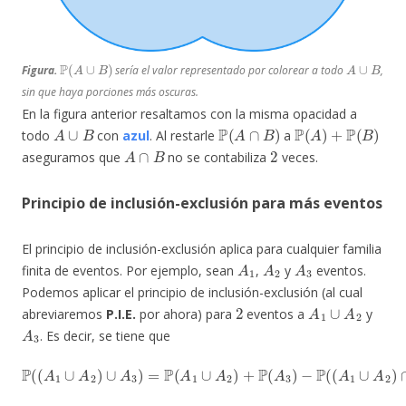
P
(
A
∪
B
)
A
∪
B
Figura.
sería el valor representado por colorear a todo
,
sin que haya porciones más oscuras.
En la figura anterior resaltamos con la misma opacidad a
A
∪
B
P
(
A
∩
B
)
P
(
A
)
+
P
(
B
)
todo
con
azul
. Al restarle
a
A
∩
B
2
aseguramos que
no se contabiliza
veces.
Principio de inclusión-exclusión para más eventos
El principio de inclusión-exclusión aplica para cualquier familia
A
1
A
2
A
3
finita de eventos. Por ejemplo, sean
,
y
eventos.
Podemos aplicar el principio de inclusión-exclusión (al cual
2
A
1
∪
A
2
abreviaremos
P.I.E.
por ahora) para
eventos a
y
A
3
. Es decir, se tiene que
P
(
(
A
1
∪
A
2
)
∪
A
3
)
=
P
(
A
1
∪
A
2
)
+
P
(
A
3
)
−
P
(
(
A
1
∪
A
2
)
∩
A
3
)
.
2