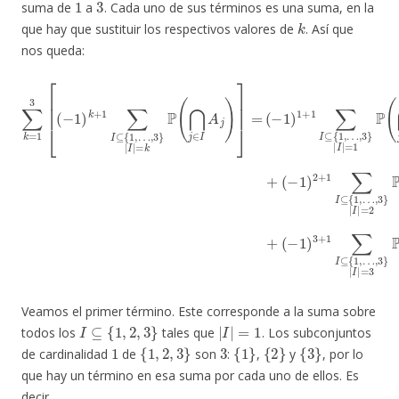
suma de
a
. Cada uno de sus términos es una suma, en la
k
que hay que sustituir los respectivos valores de
. Así que
nos queda:
(
−
1
)
∑
1
k
+
=
1
…
1
∑
3
,
I
3
[
⊆
(
}
−
{
|
1
1
I
|
)
,
…
k
=
…
+
2
,
,
3
1
3
P
}
∑
}
(
|
⋂
|
I
I
⊆
I
|
j
|
∈
=
{
=
1
1
3
I
A
,
P
…
P
j
(
(
)
⋂
,
⋂
+
3
j
(
}
j
∈
−
∈
|
1
I
I
|
I
A
)
A
3
=
j
j
+
)
k
)
+
.
1
P
(
∑
(
−
⋂
1
I
⊆
j
)
∈
2
{
+
1
I
A
1
,
j
∑
)
]
I
=
⊆
{
1
,
Veamos el primer término. Este corresponde a la suma sobre
I
⊆
{
1
,
2
,
3
}
|
I
|
=
1
todos los
tales que
. Los subconjuntos
1
{
1
,
2
,
3
}
3
{
1
}
{
2
}
{
3
}
de cardinalidad
de
son
:
,
y
, por lo
que hay un término en esa suma por cada uno de ellos. Es
decir,