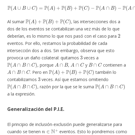
P
(
A
∪
B
∪
C
)
=
P
−
(
P
A
(
B
)
+
∩
P
C
(
B
)
+
)
+
P
P
(
A
(
C
∩
)
B
−
P
∩
(
C
A
)
∩
.
B
)
−
P
(
A
∩
C
)
P
(
A
)
+
P
(
B
)
+
P
(
C
)
Al sumar
, las intersecciones dos a
dos de los eventos se contabilizan una vez más de lo que
2
deberían, es lo mismo lo que nos pasó con el caso para
eventos. Por ello, restamos la probabilidad de cada
intersección dos a dos. Sin embargo, observa que esto
3
provoca un daño colateral: quitamos
veces a
P
(
A
∩
B
∩
C
)
A
∩
B
A
∩
C
B
∩
C
, porque
,
y
contienen a
A
∩
B
∩
C
P
(
A
)
+
P
(
B
)
+
P
(
C
)
. Pero en
también lo
3
contabilizamos
veces. Así que estamos omitiendo
P
(
A
∩
B
∩
C
)
P
(
A
∩
B
∩
C
)
, razón por la que se le suma
a la expresión.
Generalización del P.I.E.
El principio de inclusión-exclusión puede generalizarse para
n
∈
N
+
cuando se tienen
eventos. Esto lo pondremos como