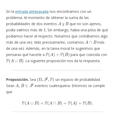
En la
entrada antepasada
nos encontramos con un
problema. Al momento de obtener la suma de las
A
B
probabilidades de dos eventos
y
que no son ajenos,
1
podía salirnos más de
. Sin embargo, había una pista de qué
podíamos hacer al respecto. Notamos que contábamos algo
A
∩
B
más de una vez. Más precisamente, contamos
más
de una vez. Además, en la tarea moral te sugerimos que
P
(
A
)
+
P
(
B
)
pensaras qué hacerle a
para que coincida con
P
(
A
∪
B
)
. La siguiente proposición nos da la respuesta.
(
Ω
,
F
,
P
)
Proposición.
Sea
un espacio de probabilidad.
A
B
∈
F
Sean
,
eventos cualesquiera. Entonces se cumple
que
P
(
A
∪
B
)
+
P
(
A
∩
B
)
=
P
(
A
)
+
P
(
B
)
.