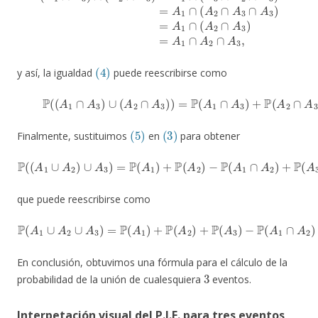
(4)
y así, la igualdad
puede reescribirse como
(5)
P
(
(
A
1
∩
A
3
)
∪
(
A
2
∩
A
3
)
)
=
P
(
A
1
∩
A
3
)
+
P
(
A
2
∩
A
3
)
(5)
(3)
Finalmente, sustituimos
en
para obtener
P
(
(
A
1
(
∪
P
(
A
A
2
1
)
∩
∪
A
A
3
3
)
)
+
=
P
P
(
(
A
A
2
1
∩
)
+
A
P
3
(
A
)
−
2
P
)
−
(
A
P
1
(
A
∩
1
A
∩
2
A
∩
2
A
)
3
+
)
P
)
,
(
A
3
)
−
que puede reescribirse como
P
(
A
1
∪
A
2
∪
∩
A
A
3
3
)
)
=
−
P
P
(
(
A
A
1
2
)
∩
+
P
A
(
3
A
)
2
+
)
P
+
(
P
A
(
1
A
∩
3
A
)
−
2
P
∩
(
A
A
1
3
∩
)
.
A
2
)
−
P
(
A
1
En conclusión, obtuvimos una fórmula para el cálculo de la
3
probabilidad de la unión de cualesquiera
eventos.
Interpetación visual del P.I.E. para tres eventos