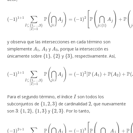
(
−
1
)
2
[
(
P
−
(
1
⋂
)
1
j
∈
+
1
{
∑
1
}
I
⊆
A
j
{
)
1
+
,
P
…
(
⋂
,
3
j
}
∈
|
I
{
|
2
=
}
1
A
P
j
)
(
+
⋂
P
j
(
∈
⋂
I
j
A
∈
j
)
{
=
3
}
A
j
)
]
,
y observa que las intersecciones en cada término son
A
1
A
2
A
3
simplemente
,
y
, porque la intersección es
{
1
}
{
2
}
{
3
}
únicamente sobre
,
y
, respectivamente. Así,
(
−
1
)
2
(
[
−
P
1
(
A
)
1
1
+
)
+
1
P
∑
(
I
A
⊆
2
{
)
1
+
,
P
…
(
A
,
3
3
}
)
|
]
I
=
|
P
=
(
1
A
P
1
(
)
⋂
+
P
j
∈
(
A
I
2
A
)
j
+
)
=
P
(
A
3
)
.
I
Para el segundo término, el índice
son todos los
{
1
,
2
,
3
}
2
subconjuntos de
de cardinalidad
, que nuevamente
3
{
1
,
2
}
{
1
,
3
}
{
2
,
3
}
son
:
,
y
. Por lo tanto,
(
−
1
)
3
[
P
(
⋂
(
−
j
1
∈
)
2
{
1
+
,
1
2
∑
}
A
I
⊆
j
)
{
+
1
P
,
…
(
⋂
,
3
j
∈
}
|
{
I
1
|
,
=
3
2
}
A
P
(
j
⋂
)
+
j
P
∈
(
⋂
I
A
j
∈
j
)
=
{
2
,
3
}
A
j
)
]
.