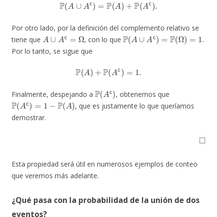
P
(
A
∪
A
c
)
=
P
(
A
)
+
P
(
A
c
)
.
Por otro lado, por la definición del complemento relativo se
A
∪
A
c
=
Ω
P
(
A
∪
A
c
)
=
P
(
Ω
)
=
1
tiene que
, con lo que
.
Por lo tanto, se sigue que
P
(
A
)
+
P
(
A
c
)
=
1.
P
(
A
c
)
Finalmente, despejando a
, obtenemos que
P
(
A
c
)
=
1
−
P
(
A
)
, que es justamente lo que queríamos
demostrar.
◻
Esta propiedad será útil en numerosos ejemplos de conteo
que veremos más adelante.
¿Qué pasa con la probabilidad de la unión de dos
eventos?