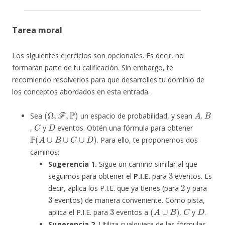
Tarea moral
Los siguientes ejercicios son opcionales. Es decir, no
formarán parte de tu calificación. Sin embargo, te
recomiendo resolverlos para que desarrolles tu dominio de
los conceptos abordados en esta entrada.
(
Ω
,
F
,
P
)
A
B
Sea
un espacio de probabilidad, y sean
,
C
D
,
y
eventos. Obtén una fórmula para obtener
P
(
A
∪
B
∪
C
∪
D
)
. Para ello, te proponemos dos
caminos:
Sugerencia 1.
Sigue un camino similar al que
3
seguimos para obtener el
P.I.E.
para
eventos. Es
2
decir, aplica los P.I.E. que ya tienes (para
y para
3
eventos) de manera conveniente. Como pista,
3
(
A
∪
B
)
C
D
aplica el P.I.E. para
eventos a
,
y
.
Sugerencia 2.
Utiliza cualquiera de las fórmulas