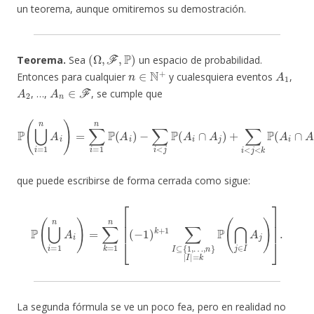
un teorema, aunque omitiremos su demostración.
(
Ω
,
F
,
P
)
Teorema.
Sea
un espacio de probabilidad.
n
∈
N
+
A
1
Entonces para cualquier
y cualesquiera eventos
,
A
2
A
n
∈
F
, …,
, se cumple que
−
∑
i
<
j
P
(
A
P
i
(
∩
(
⋃
−
A
i
1
=
j
)
)
1
n
+
n
+
∑
A
1
i
<
P
i
)
j
(
=
<
⋂
∑
k
i
P
i
=
=
(
1
A
1
n
i
n
∩
A
P
A
i
(
)
A
j
,
∩
i
)
A
k
)
+
⋯
+
que puede escribirse de forma cerrada como sigue:
P
(
⋃
i
=
1
…
n
A
,
n
i
}
)
=
|
I
∑
|
k
=
=
k
1
P
n
(
⋂
[
(
−
j
∈
1
)
I
k
A
+
j
)
1
]
.
∑
I
⊆
{
1
,
La segunda fórmula se ve un poco fea, pero en realidad no