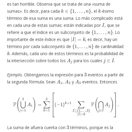
es tan horrible. Observa que se trata de una «suma de
k
∈
{
1
,
…
,
n
}
k
sumas». Es decir, para cada
, el
-ésimo
término de esa suma es una suma. Lo más complicado está
I
en cada una de estas sumas: están indicadas por
, que se
{
1
,
…
,
n
}
refiere a que el índice es un subconjunto de
. Lo
|
I
|
=
k
importante de este índice es que
, es decir, hay un
{
1
,
…
,
n
}
término por cada subconjunto de
de cardinalidad
k
. Además, cada uno de estos términos es la probabilidad de
A
j
j
∈
I
la intersección sobre todos los
para los cuales
.
3
Ejemplo.
Obtengamos la expresión para
eventos a partir de
A
1
A
2
A
3
la segunda fórmula. Sean
,
y
eventos. Entonces
P
(
⋃
i
=
1
…
3
A
,
3
i
}
)
=
|
I
∑
|
k
=
=
k
1
P
3
(
⋂
[
(
−
j
∈
1
)
I
k
A
+
j
)
1
]
.
∑
I
⊆
{
1
,
3
La suma de afuera cuenta con
términos, porque es la
1
3