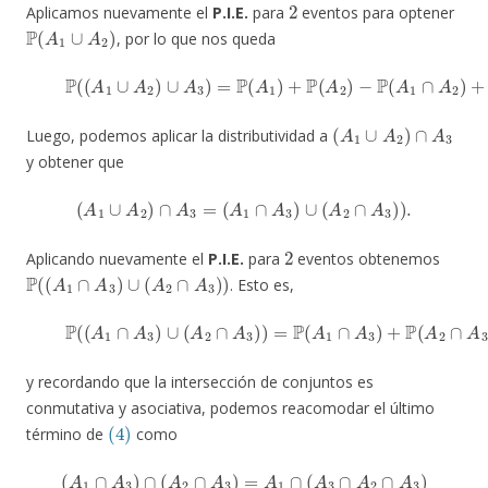
Aplicamos nuevamente el
P.I.E.
para
eventos para optener
P
(
A
1
∪
A
2
)
, por lo que nos queda
(3)
P
(
(
A
1
∪
A
2
)
∪
A
3
)
=
P
(
A
1
)
+
P
(
A
2
)
−
P
(
A
1
∩
A
2
)
+
P
(
A
1
∪
A
2
)
∩
A
3
Luego, podemos aplicar la distributividad a
y obtener que
(
A
1
∪
A
2
)
∩
A
3
=
(
A
1
∩
A
3
)
∪
(
A
2
∩
A
3
)
)
.
2
Aplicando nuevamente el
P.I.E.
para
eventos obtenemos
P
(
(
A
1
∩
A
3
)
∪
(
A
2
∩
A
3
)
)
. Esto es,
(4)
P
(
(
A
1
∩
A
3
)
∪
(
A
2
∩
A
3
)
)
=
P
(
A
1
∩
A
3
)
+
P
(
A
2
∩
A
3
y recordando que la intersección de conjuntos es
conmutativa y asociativa, podemos reacomodar el último
(4)
término de
como
(
A
1
∩
A
3
)
∩
(
A
A
3
2
)
∩
=
A
A
3
1
)
∩
=
(
A
A
1
2
∩
∩
(
A
A
3
3
)
∩
=
A
A
2
1
∩
∩
A
A
3
2
)
∩
=
A
A
3
1
,
∩
(
A
2
∩
A
3
∩