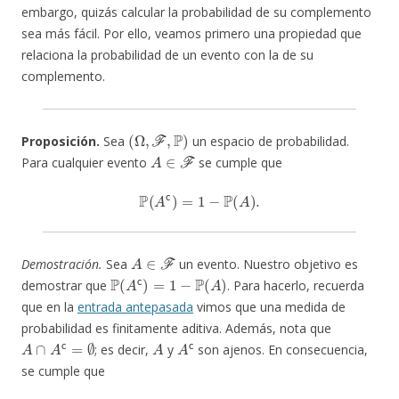
embargo, quizás calcular la probabilidad de su complemento
sea más fácil. Por ello, veamos primero una propiedad que
relaciona la probabilidad de un evento con la de su
complemento.
(
Ω
,
F
,
P
)
Proposición.
Sea
un espacio de probabilidad.
A
∈
F
Para cualquier evento
se cumple que
P
(
A
c
)
=
1
−
P
(
A
)
.
A
∈
F
Demostración.
Sea
un evento. Nuestro objetivo es
P
(
A
c
)
=
1
−
P
(
A
)
demostrar que
. Para hacerlo, recuerda
que en la
entrada antepasada
vimos que una medida de
probabilidad es finitamente aditiva. Además, nota que
A
∩
A
c
=
∅
A
A
c
; es decir,
y
son ajenos. En consecuencia,
se cumple que