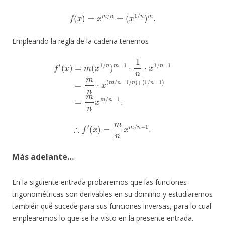
f
(
x
)
=
x
m
/
n
=
(
x
1
/
n
)
m
.
Empleando la regla de la cadena tenemos
f
′
(
x
)
=
m
(
x
1
/
n
)
m
(
1
−
/
n
1
−
⋅
1
1
n
)
=
⋅
x
m
1
n
/
n
x
−
m
1
/
=
n
m
−
1
n
.
⋅
x
(
m
/
n
−
1
/
n
)
+
∴
f
′
(
x
)
=
m
n
x
m
/
n
−
1
.
Más adelante…
En la siguiente entrada probaremos que las funciones
trigonométricas son derivables en su dominio y estudiaremos
también qué sucede para sus funciones inversas, para lo cual
emplearemos lo que se ha visto en la presente entrada.