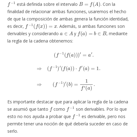
f
−
1
B
=
f
(
A
)
está definida sobre el intervalo
. Con la
finalidad de relacionar ambas funciones, usaremos el hecho
de que la composición de ambas genera la función identidad,
f
−
1
(
f
(
x
)
)
=
x
es decir,
. Además, si ambas funciones son
a
∈
A
f
(
a
)
=
b
∈
B
derivables y considerando
y
, mediante
la regla de la cadena obtenemos:
(
f
−
1
(
f
(
a
)
)
)
′
=
a
′
.
⇒
(
f
−
1
)
′
(
f
(
a
)
)
⋅
f
′
(
a
)
=
1.
⇒
(
f
−
1
)
′
(
b
)
=
1
f
′
(
a
)
.
Es importante destacar que para aplicar la regla de la cadena
f
f
−
1
se asumió que tanto
como
son derivables. Por lo que
f
−
1
esto no nos ayuda a probar que
es derivable, pero nos
permite tener una noción de qué debería suceder en caso de
serlo.