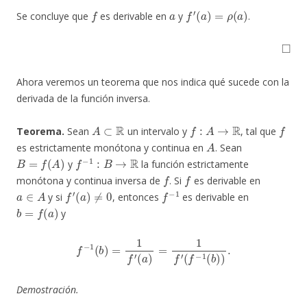
f
a
f
′
(
a
)
=
ρ
(
a
)
Se concluye que
es derivable en
y
.
◻
Ahora veremos un teorema que nos indica qué sucede con la
derivada de la función inversa.
A
⊂
R
f
:
A
→
R
f
Teorema.
Sean
un intervalo y
, tal que
A
es estrictamente monótona y continua en
. Sean
B
=
f
(
A
)
f
−
1
:
B
→
R
y
la función estrictamente
f
f
monótona y continua inversa de
. Si
es derivable en
a
∈
A
f
′
(
a
)
≠
0
f
−
1
y si
, entonces
es derivable en
b
=
f
(
a
)
y
f
−
1
(
b
)
=
1
f
′
(
a
)
=
1
f
′
(
f
−
1
(
b
)
)
.
Demostración.