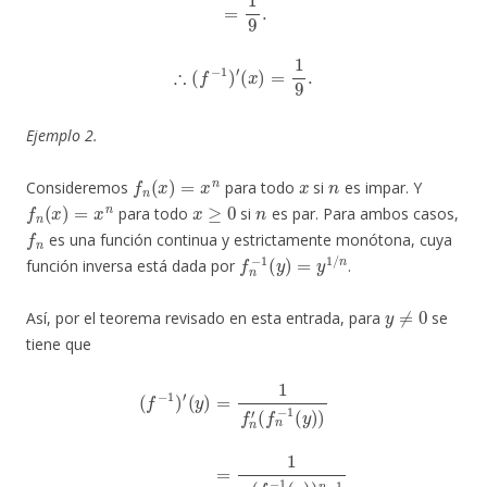
∴
(
f
−
1
)
′
(
x
)
=
1
9
.
Ejemplo 2.
f
n
(
x
)
=
x
n
x
n
Consideremos
para todo
si
es impar. Y
f
n
(
x
)
=
x
n
x
≥
0
n
para todo
si
es par. Para ambos casos,
f
n
es una función continua y estrictamente monótona, cuya
f
n
−
1
(
y
)
=
y
1
/
n
función inversa está dada por
.
y
≠
0
Así, por el teorema revisado en esta entrada, para
se
tiene que
(
f
n
−
1
(
y
)
)
=
1
n
(
f
n
−
1
(
y
(
)
=
f
)
−
n
1
1
−
n
)
1
⋅
′
y
(
=
y
1
1
)
/
=
n
n
1
(
−
y
f
1
n
1
.
′
/
n
)
n
−
1
=
1
n
⋅
1
y
1
−
1
/
n