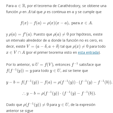
a
∈
R
Para
, por el teorema de Carathéodory, se obtiene una
ρ
A
ρ
a
función
en
tal que
es continua en
y se cumple que
f
(
x
)
−
f
(
a
)
=
ρ
(
x
)
(
x
−
a
)
,
para
x
∈
A
.
ρ
(
a
)
=
f
′
(
a
)
ρ
(
a
)
≠
0
y
. Puesto que
por hipótesis, existe
a
un intervalo alrededor de
donde la función no es cero, es
V
=
(
a
−
δ
,
a
+
δ
)
ρ
(
x
)
≠
0
decir, existe
tal que
para todo
x
∈
V
∩
A
(por el primer teorema visto en
esta entrada
).
U
=
f
(
V
)
f
−
1
Por lo anterior, si
, entonces
satisface que
f
(
f
−
1
(
y
)
)
=
y
y
∈
U
para todo
, así se tiene que
−
f
−
y
1
−
(
b
b
=
)
)
f
.
(
∴
f
−
y
1
−
(
b
y
=
)
)
ρ
−
(
f
f
(
−
a
1
)
=
(
y
ρ
)
(
)
f
⋅
−
(
f
1
−
(
1
y
(
)
y
)
⋅
)
(
−
f
−
f
−
1
1
(
y
(
b
)
)
)
.
ρ
(
f
−
1
(
y
)
)
≠
0
y
∈
U
Dado que
para
, de la expresión
anterior se sigue