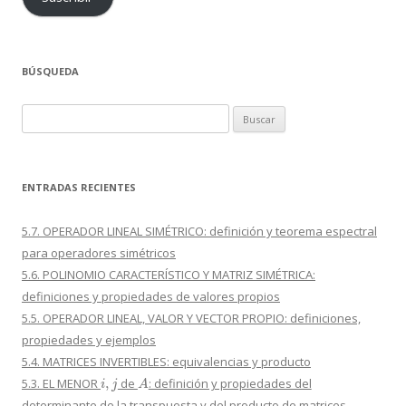
BÚSQUEDA
Buscar:
ENTRADAS RECIENTES
5.7. OPERADOR LINEAL SIMÉTRICO: definición y teorema espectral
para operadores simétricos
5.6. POLINOMIO CARACTERÍSTICO Y MATRIZ SIMÉTRICA:
definiciones y propiedades de valores propios
5.5. OPERADOR LINEAL, VALOR Y VECTOR PROPIO: definiciones,
propiedades y ejemplos
5.4. MATRICES INVERTIBLES: equivalencias y producto
i
,
j
A
5.3. EL MENOR
de
: definición y propiedades del
determinante de la transpuesta y del producto de matrices