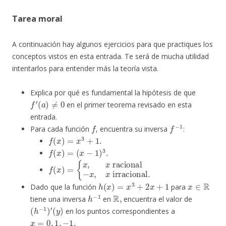
Tarea moral
A continuación hay algunos ejercicios para que practiques los
conceptos vistos en esta entrada. Te será de mucha utilidad
intentarlos para entender más la teoría vista.
Explica por qué es fundamental la hipótesis de que
f
′
(
a
)
≠
0
en el primer teorema revisado en esta
entrada.
f
f
−
1
Para cada función
, encuentra su inversa
:
f
(
x
)
=
x
3
+
1.
f
(
x
)
=
(
x
−
1
)
3
.
f
{
(
x
x
,
)
x
=
racional
−
x
,
x
irracional
.
h
(
x
)
=
x
3
+
2
x
+
1
x
∈
R
Dado que la función
para
h
−
1
R
,
tiene una inversa
en
encuentra el valor de
(
h
−
1
)
′
(
y
)
en los puntos correspondientes a
x
=
0
,
1
,
−
1.