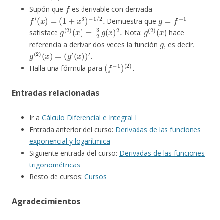
f
Supón que
es derivable con derivada
f
′
(
x
)
=
(
1
+
x
3
)
−
1
/
2
.
g
=
f
−
1
Demuestra que
g
(
2
)
(
x
)
=
3
2
g
(
x
)
2
.
g
(
x
(
)
2
)
satisface
Nota:
hace
g
,
referencia a derivar dos veces la función
es decir,
g
(
2
)
(
x
)
=
(
g
′
(
x
)
)
′
.
(
f
−
1
)
(
2
)
.
Halla una fórmula para
Entradas relacionadas
Ir a
Cálculo Diferencial e Integral I
Entrada anterior del curso:
Derivadas de las funciones
exponencial y logarítmica
Siguiente entrada del curso:
Derivadas de las funciones
trigonométricas
Resto de cursos:
Cursos
Agradecimientos