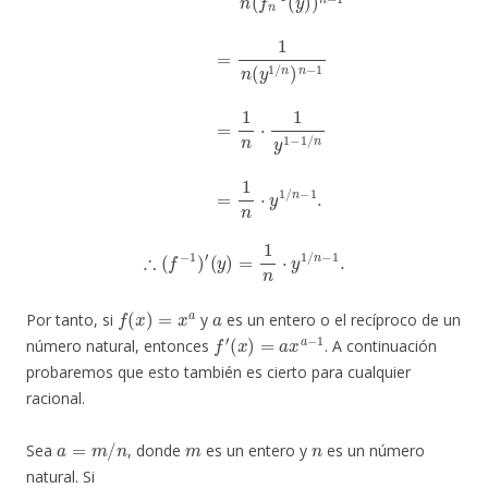
∴
(
f
−
1
)
′
(
y
)
=
1
n
⋅
y
1
/
n
−
1
.
f
(
x
)
=
x
a
a
Por tanto, si
y
es un entero o el recíproco de un
f
′
(
x
)
=
a
x
a
−
1
número natural, entonces
. A continuación
probaremos que esto también es cierto para cualquier
racional.
a
=
m
/
n
m
n
Sea
, donde
es un entero y
es un número
natural. Si