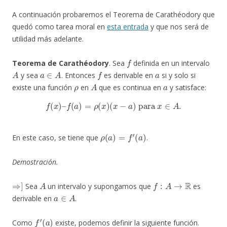
A continuación probaremos el Teorema de Carathéodory que
quedó como tarea moral en
esta entrada
y que nos será de
utilidad más adelante.
f
Teorema de Carathéodory
.
Sea
definida en un intervalo
A
a
∈
A
f
a
y sea
. Entonces
es derivable en
si y solo si
ρ
A
a
existe una función
en
que es continua en
y satisface:
f
(
x
)
–
f
(
a
)
=
ρ
(
x
)
(
x
−
a
)
para
x
∈
A
.
ρ
(
a
)
=
f
′
(
a
)
En este caso, se tiene que
.
Demostración.
⇒
]
A
f
:
A
→
R
Sea
un intervalo y supongamos que
es
a
∈
A
derivable en
.
f
′
(
a
)
Como
existe, podemos definir la siguiente función.