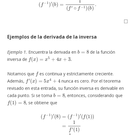
◻
Ejemplos de la derivada de la inversa
b
=
8
Ejemplo 1.
Encuentra la derivada en
de la función
f
(
x
)
=
x
5
+
4
x
+
3.
inversa de
f
Notamos que
es continua y estrictamente creciente.
f
′
(
x
)
=
5
x
4
+
4
Además,
nunca es cero. Por el teorema
revisado en esta entrada, su función inversa es derivable en
b
=
8
cada punto. Si se toma
, entonces, considerando que
f
(
1
)
=
8
, se obtiene que
(
f
−
1
)
′
(
8
)
=
(
f
−
1
)
′
(
f
(
1
)
)
=
1
f
′
(
1
)
=
1
9
.