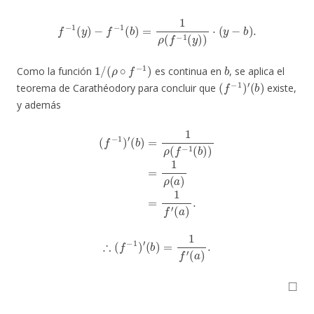
f
−
1
(
y
)
−
f
−
1
(
b
)
=
1
ρ
(
f
−
1
(
y
)
)
⋅
(
y
−
b
)
.
1
/
(
ρ
∘
f
−
1
)
b
Como la función
es continua en
, se aplica el
(
f
−
1
)
′
(
b
)
teorema de Carathéodory para concluir que
existe,
y además
(
f
−
1
)
′
(
b
)
=
1
ρ
(
f
−
1
(
b
)
)
=
1
ρ
(
a
)
=
1
f
′
(
a
)
.
∴
(
f
−
1
)
′
(
b
)
=
1
f
′
(
a
)
.
◻