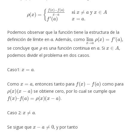
ρ
(
x
)
=
{
f
(
x
)
−
f
(
a
)
x
−
a
si
x
≠
a
y
x
∈
A
f
′
(
a
)
x
=
a
.
Podemos observar que la función tiene la estructura de la
a
lim
(
a
)
x
→
a
ρ
(
x
)
=
f
′
definición de límite en
. Además, como
,
ρ
a
x
∈
A
se concluye que
es una función continua en
. Si
,
podemos dividir el problema en dos casos.
x
=
a
Caso1:
.
x
=
a
f
(
x
)
−
f
(
a
)
Como
, entonces tanto para
como para
ρ
(
x
)
(
x
−
a
)
se obtiene cero, por lo cual se cumple que
f
(
x
)
–
f
(
a
)
=
ρ
(
x
)
(
x
−
a
)
.
x
≠
a
Caso 2:
.
x
−
a
≠
0
Se sigue que
, y por tanto