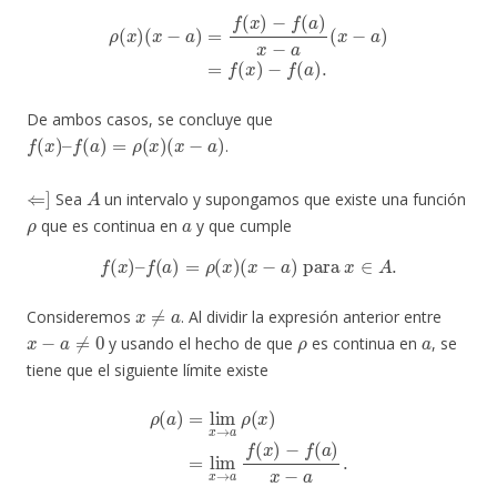
ρ
(
x
)
(
x
−
a
)
=
f
(
x
)
−
f
(
a
)
x
−
a
(
x
−
a
)
=
f
(
x
)
−
f
(
a
)
.
De ambos casos, se concluye que
f
(
x
)
–
f
(
a
)
=
ρ
(
x
)
(
x
−
a
)
.
⇐
]
A
Sea
un intervalo y supongamos que existe una función
ρ
a
que es continua en
y que cumple
f
(
x
)
–
f
(
a
)
=
ρ
(
x
)
(
x
−
a
)
para
x
∈
A
.
x
≠
a
Consideremos
. Al dividir la expresión anterior entre
x
−
a
≠
0
ρ
a
y usando el hecho de que
es continua en
, se
tiene que el siguiente límite existe
ρ
(
a
)
=
lim
x
→
a
ρ
(
x
)
=
lim
x
→
a
f
(
x
)
−
f
(
a
)
x
−
a
.