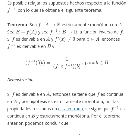
Es posible relajar los supuestos hechos respecto a la función
f
−
1
, con lo que se obtiene el siguiente teorema.
f
:
A
→
R
A
Teorema.
Sea
estrictamente monótona en
.
B
=
f
(
A
)
f
−
1
:
B
→
R
f
Sea
y sea
la función inversa de
.
f
A
f
′
(
x
)
≠
0
x
∈
A
Si
es derivable en
y
para
, entonces
f
−
1
B
es derivable en
y
(
f
−
1
)
′
(
b
)
=
1
(
f
′
∘
f
−
1
)
(
b
)
, para
b
∈
B
.
Demostración.
f
A
f
Si
es derivable en
, entonces se tiene que
es continua
A
en
y por hipótesis es estrictamente monótona, por las
f
−
1
propiedades revisadas en
esta entrada
, se sigue que
es
B
continua en
y estrictamente monótona. Por el teorema
anterior, podemos concluir que
(
f
−
1
)
′
(
b
)
=
1
(
f
′
∘
f
−
1
)
(
b
)
.