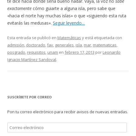
te dice hacia dónde sería bueno nadar. Vaya, la voz no
sabe
exactamente
cómo guiarte a alguna isla, pero sabe que
«hacia el norte hay muchas islas» o que «siguiendo esta ruta
evitarás las medusas».
Seguir leyendo…
Esta entrada se publicó en
Matemáticas
y está etiquetada con
admisión
,
doctorado
,
fav
,
generales
,
isla
,
mar
,
matematicas
,
posgrado
,
requisitos
,
unam
en
febrero 17, 2013
por
Leonardo
Ignacio Martínez Sandoval
.
SUSCRÍBETE POR CORREO
Pon tu correo electrónico para recibir avisos de nuevas entradas.
Correo
electrónico